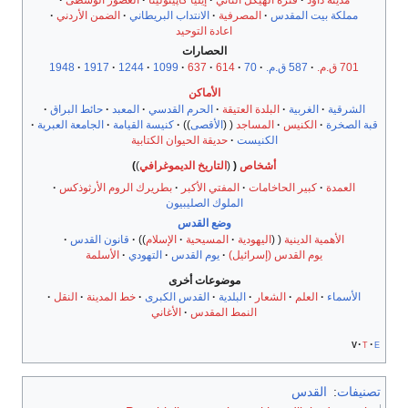
مدينة داود
فترة الهيكل الثاني
إيليا كاپيتولينا
العصور الوسطى
مملكة بيت المقدس
المصرفية
الانتداب البريطاني
الضمن الأردني
اعادة التوحيد
الحصارات
701 ق.م.
587 ق.م.
70
614
637
1099
1244
1917
1948
الأماكن
الشرقية
الغربية
البلدة العتيقة
الحرم القدسي
المعبد
حائط البراق
قبة الصخرة
الكنيس
المساجد
الأقصى
كنيسة القيامة
الجامعة العبرية
الكنيست
حديقة الحيوان الكتابية
أشخاص
التاريخ الديموغرافي
العمدة
كبير الحاخامات
المفتي الأكبر
بطريرك الروم الأرثوذكس
الملوك الصليبيون
وضع القدس
الأهمية الدينية
اليهودية
المسيحية
الإسلام
قانون القدس
يوم القدس (إسرائيل)
يوم القدس
التهودي
الأسلمة
موضوعات أخرى
الأسماء
العلم
الشعار
البلدية
القدس الكبرى
خط المدينة
النقل
النمط المقدس
الأغاني
v
t
e
تصنيفات
:
القدس