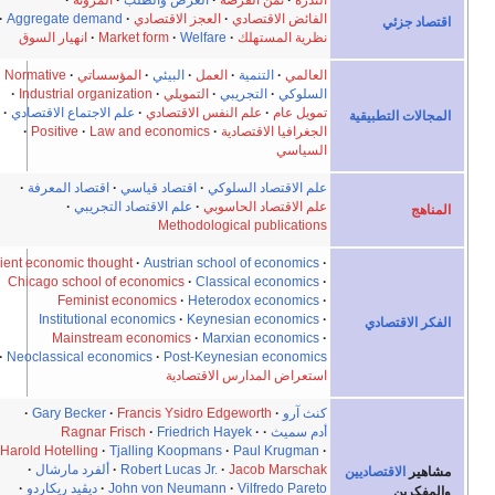
الفائض الاقتصادي
العجز الاقتصادي
Aggregate demand
اقتصاد جزئي
نظرية المستهلك
Welfare
Market form
انهيار السوق
العالمي
التنمية
العمل
البيئي
المؤسساتي
Normative
السلوكي
التجريبي
التمويلي
Industrial organization
تمويل عام
علم النفس الاقتصادي
علم الاجتماع الاقتصادي
المجالات التطبيقية
الجغرافيا الاقتصادية
Law and economics
Positive
السياسي
علم الاقتصاد السلوكي
اقتصاد قياسي
اقتصاد المعرفة
علم الاقتصاد الحاسوبي
علم الاقتصاد التجريبي
المناهج
Methodological publications
Ancient economic thought
Austrian school of economics
Chicago school of economics
Classical economics
Feminist economics
Heterodox economics
Institutional economics
Keynesian economics
الفكر الاقتصادي
Mainstream economics
Marxian economics
Neoclassical economics
Post-Keynesian economics
استعراض المدارس الاقتصادية
كنث آرو
Francis Ysidro Edgeworth
Gary Becker
أدم سميث
Friedrich Hayek
Ragnar Frisch
Harold Hotelling
Tjalling Koopmans
Paul Krugman
Jacob Marschak
Robert Lucas Jr.
ألفرد مارشال
مشاهير
الاقتصاديين
Vilfredo Pareto
John von Neumann
ديڤيد ريكاردو
والمفكرين