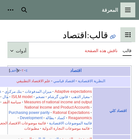
المعرفة
القائمة الرئيسية
بحث
أدوات شخ
قالب
:
اقتصاد
تبديل عرض جدول المحتويات
الب
ناقش هذه الصفحة
أدوات
اقتصاد
e
t
v
أخف
النظرية الاقتصادية
اقتصاد قياسي
علم الاقتصاد التطبيقي
Adaptive expectations
ميزان المدفوعات
بنك مركزي
عملة
معيار الذهب
قانون گرشام
تضخم
IS/LM model
مال
Measures of national income and output
سياسة النقد
National Income and Product Accounts
اقتصاد كلي
Purchasing power parity
Rational Expectations
Reaganomics
كساد
بطالة
Development
قائمة الموضوعات الاقتصادية
قائمة موضوعات الاقتصاد الجغرافي
قائمة موضوعات التجارة الدولية
مطبوعات
الندرة
ثمن الفرصة
العرض والطلب
المرونة