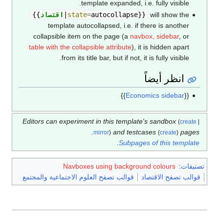
template expanded, i.e. fully visible.
will show the
}}
autocollapse
=
state
|
اقتصاد
{{
template autocollapsed, i.e. if there is another
collapsible item on the page (a
navbox, sidebar
, or
table with the collapsible attribute
), it is hidden apart
from its title bar, but if not, it is fully visible.
انظر أيضاً
}}
Economics sidebar
{{
Editors can experiment in this template's sandbox
(
create
|
and testcases
pages.
mirror
)
(
create
)
.
Subpages of this template
تصنيفات
:
Navboxes using background colours
قوالب تصفح الاقتصاد
قوالب تصفح العلوم الاجتماعية والمجتمع