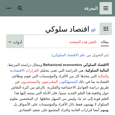
المعرفة
القائمة الرئيسية
بحث
أدوات
اقتصاد سلوكي
تبديل عرض جدول المحتويات
مقالة
ناقش هذه الصفحة
أدوات
(تم التحويل من
علم الاقتصاد السلوكي
)
الاقتصاد السلوكي
Behavioral economics
ومجال دراسته المرتبط،
المالية السلوكية
، هي الدراسة التي تعنى بتحليل
القرارات
الاقتصادية
والمالية
التي يتخذها كل من الأفراد والمؤسسات التي تقوم بوظائف
اقتصادية بما في ذلك
المستهلكون
،
المقترضون
والمستثمرون
عن
طريق دراسة العوامل الاجتماعية والفكرية. بالرغم من كثرة النقاش
حول واقعية هذا العلم الجديد نسبيا، فان الادلة التي يستند إليها هذا
العلم قوية إلى حد ما، وليس من السهل تجاهلها. ان المختصين بعلوم
السلوك لا يهتمون فقط باثار الأفراد والمؤسسات على الأسواق بل
يهمهم أيضا قرارات العامة وافراد المجتمع على صعيد اقتصادي.