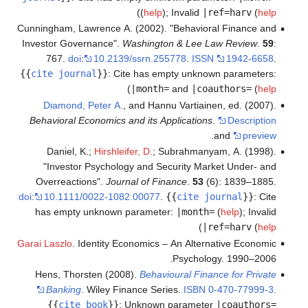
)
(
help
)
;
Invalid
|ref=harv
(
help
Cunningham, Lawrence A. (2002). "Behavioral Finance and
Investor Governance".
Washington & Lee Law Review
.
59
:
767.
doi
:
10.2139/ssrn.255778
.
ISSN
1942-6658
.
{{
cite journal
}}
:
Cite has empty unknown parameters:
)
|month=
and
|coauthors=
(
help
Diamond, Peter A.
, and Hannu Vartiainen, ed. (2007).
Behavioral Economics and its Applications
.
Description
.
and
preview
Daniel, K.;
Hirshleifer, D.
; Subrahmanyam, A. (1998).
"Investor Psychology and Security Market Under- and
Overreactions".
Journal of Finance
.
53
(6): 1839–1885.
doi
:
10.1111/0022-1082.00077
.
{{
cite journal
}}
:
Cite
has empty unknown parameter:
|month=
(
help
)
;
Invalid
)
|ref=harv
(
help
Garai Laszlo
. Identity Economics – An Alternative Economic
Psychology. 1990–2006.
Hens, Thorsten (2008).
Behavioural Finance for Private
Banking
. Wiley Finance Series.
ISBN
0-470-77999-3
.
{{
cite book
}}
:
Unknown parameter
|coauthors=