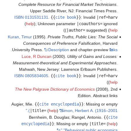
Complete Resource for Financial Market Technicians
.
Upper Saddle River, NJ: Financial Times Press.
ISBN
0131531131
.
{{
cite book
}}
:
Invalid
|ref=harv
(
help
)
;
Unknown parameter
|coauthors=
ignored
)
(
|author=
suggested) (
help
Kuran, Timur
(1995).
Private Truths, Public Lies: The Social
Consequences of Preference Falsification
, Harvard
University Press.
Description
and chapter-preview
links.
Luce, R Duncan
(2000).
Utility of Gains and Losses:
Measurement-theoretical and Experimental Approaches
.
Mahwah, New Jersey: Lawrence Erlbaum Publishers.
ISBN
0805834605
.
{{
cite book
}}
:
Invalid
|ref=harv
)
(
help
The New Palgrave Dictionary of Economics
(2008), 2nd
Edition. Abstract links:
Augier, Mie.
{{
cite encyclopedia
}}
:
Missing or empty
|title=
(
help
)
"Simon, Herbert A. (1916–2001)."
Bernheim, B. Douglas; Rangel, Antonio.
{{
cite
encyclopedia
}}
:
Missing or empty
|title=
(
help
)
"Behavioral public economics."