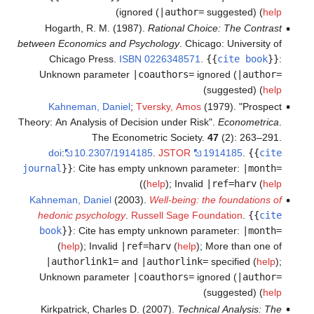
)
ignored (
|author=
suggested) (
help
Hogarth, R. M. (1987).
Rational Choice: The Contrast
between Economics and Psychology
. Chicago: University of
Chicago Press.
ISBN
0226348571
.
{{
cite book
}}
:
Unknown parameter
|coauthors=
ignored (
|author=
)
suggested) (
help
Kahneman, Daniel
;
Tversky, Amos
(1979). "Prospect
Theory: An Analysis of Decision under Risk".
Econometrica
.
The Econometric Society.
47
(2): 263–291.
doi
:
10.2307/1914185
.
JSTOR
1914185
.
{{
cite
journal
}}
:
Cite has empty unknown parameter:
|month=
)
(
help
)
;
Invalid
|ref=harv
(
help
Kahneman, Daniel
(2003).
Well-being: the foundations of
hedonic psychology
.
Russell Sage Foundation
.
{{
cite
book
}}
:
Cite has empty unknown parameter:
|month=
(
help
)
;
Invalid
|ref=harv
(
help
)
;
More than one of
|authorlink1=
and
|authorlink=
specified (
help
)
;
Unknown parameter
|coauthors=
ignored (
|author=
)
suggested) (
help
Kirkpatrick, Charles D. (2007).
Technical Analysis: The