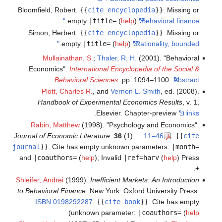
Bloomfield, Robert.
{{
cite encyclopedia
}}
:
Missing or
empty
|title=
(
help
)
"Behavioral finance."
Simon, Herbert.
{{
cite encyclopedia
}}
:
Missing or
empty
|title=
(
help
)
"Rationality, bounded."
Mullainathan, S.
;
Thaler, R. H.
(2001). "Behavioral
Economics".
International Encyclopedia of the Social &
Behavioral Sciences
. pp. 1094–1100.
Abstract.
Plott, Charles R.
, and
Vernon L. Smith
, ed. (2008).
Handbook of Experimental Economics Results
, v. 1,
.
Elsevier. Chapter-preview
links
Rabin, Matthew
(1998). "Psychology and Economics".
Journal of Economic Literature
.
36
(1):
11–46
.
{{
cite
journal
}}
:
Cite has empty unknown parameters:
|month=
and
|coauthors=
(
help
)
;
Invalid
|ref=harv
(
help
)
Press
.
+
Shleifer, Andrei
(1999).
Inefficient Markets: An Introduction
to Behavioral Finance
. New York: Oxford University Press.
ISBN
0198292287
.
{{
cite book
}}
:
Cite has empty
)
unknown parameter:
|coauthors=
(
help