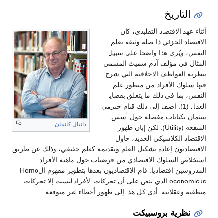
التاريخ
أثناء عهد الاقتصاد التقليدي، كان
الاقتصاد الجزئي ذا صلة وثيقة بعلم
النفس، ويُرى هذا واضحا على سبيل
المثال في مؤلف آدم سميث المسمى
بنظرية العواطف الاخلاقية التي شرح
فيها سلوك الأفراد من منظور علم
النفس، بما في ذلك ما يتعلق بقضايا
العدل (1). اضف إلى ذلك قيام جيرمي
بينثمان بكتابات مفصلة حول أسس
دانيال كانمان
.
المنفعة (Utility). لكن إبان ظهور
الاقتصاد الكلاسيكي الجديد، حاول
الاقتصاديون إعادة تشكيل العلم وتقديمه كعلم حقيقي، وذلك عن طريق
استخلاص السلوك الاقتصادي من فرضيات حول ماهية الأفراد
المدروسين اقتصاديا. قام الاقتصاديون بعدها بتطوير مفهوم الHomo
economicus الذي ينص على أن تحركات الأفراد ليست إلا تحركات
منطقية وعقلانية. أدى كل هذا إلى ظهور أخطاء غير متوقعة.
نظرية بروسبيكت