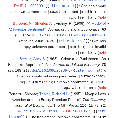
PMID
1099599
.
{{
cite journal
}}
:
Cite has empty
unknown parameters:
|coauthors=
and
|month=
(
help
)
;
)
Invalid
|ref=harv
(
help
Barberis, N.
;
Shleifer, A.;
; Vishny, R. (1998).
"A Model of
Investor Sentiment"
.
Journal of Financial Economics
.
49
(3): 307–343.
doi
:
10.1016/S0304-405X(98)00027-0
.
Retrieved
2008-04-25
.
{{
cite journal
}}
:
Cite has
empty unknown parameter:
|month=
(
help
)
;
Invalid
)
|ref=harv
(
help
Becker, Gary S.
(1968). "Crime and Punishment: An
Economic Approach".
The Journal of Political Economy
.
76
(2): 169–217.
doi
:
10.1086/259394
.
{{
cite journal
}}
:
Cite has empty unknown parameter:
|author-name-
separator=
(
help
)
;
Unknown parameter
|author-
)
separator=
ignored (
help
Benartzi, Shlomo;
Thaler, Richard H.
(1995). "Myopic Loss
Aversion and the Equity Premium Puzzle".
The Quarterly
Journal of Economics
. The MIT Press.
110
(1): 73–92.
doi
:
10.2307/2118511
.
JSTOR
2118511
.
{{
cite
journal
}}
:
Cite has empty unknown parameter:
|month=