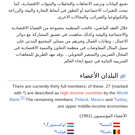
تجمع البيانات وترصد الاتجاهات والتحليلات والتنبؤات الاقتصادية، كما
تبحث التغيرات الاجتماعية أو التطور في أنماط التجارة والبيئة والزراعة
والتكنولوجيا والضرائب والمجالات الاخرى.
خلال العقد الماضي، عالجت المنظمه مجموعة من القضايا الاقتصادية
والاجتماعية والبيئيه وكذلك ساهمت في تعميق المشاركة مع دوائر
الاعمال ، ونقابات العمال وغيرهم من ممثلي المجتمع المدني.على
سبيل المثال المفاوضات في منظمة التعاون والتنمية الاقتصادية في
المجال الضريبي والتسعير التحويلي ، ،وقد مهد الطريق للمعاهدات
الضريبيه الثنائية في جميع انحاء العالم.
البلدان الأعضاء
There are currently thirty full members; of these, 27 (marked
with *) are described as
high-income countries
by the
World
[1]
Bank
.
The remaining members,
Poland
,
Mexico
and
Turkey
,
are upper middle-income economies.
الأعضاء المؤسسون (1961):
النمسا
*
لوكسمبورگ
*
بلجيكا
*
هولندا
*