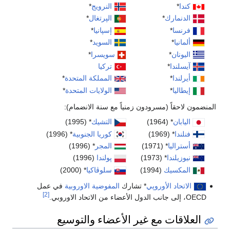
كندا
*
النرويج
*
الدنمارك
*
الپرتغال
*
فرنسا
*
إسپانيا
*
ألمانيا
*
السويد
*
اليونان
*
سويسرا
*
آيسلندا
*
تركيا
أيرلندا
*
المملكة المتحدة
*
إيطاليا
*
الولايات المتحدة
*
المنضمون لاحقاً (مسرودون زمنياً مع سنة الانضمام):
اليابان
* (1964)
التشيك
* (1995)
فنلندا
* (1969)
كوريا الجنوبية
* (1996)
أستراليا
* (1971)
المجر
* (1996)
نيوزيلندا
* (1973)
پولندا
(1996)
المكسيك
(1994)
سلوڤاكيا
* (2000)
الاتحاد الأوروپي
* تشارك
المفوضية الاوروبية
في عمل
[2]
OECD، إلى جانب الدول الأعضاء من الاتحاد الاوروبي.
العلاقات مع غير الأعضاء والتوسيع