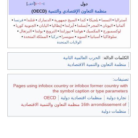
دول
e
t
v
أخف
منظمة التعاون الإقتصادي والتنمية
(OECD)
أستراليا
•
النمسا
•
بلجيكا
•
كندا
•
السيخ جمهورية
•
الدنمارك
•
فنلندا
•
فرنسا
•
ألمانيا
•
اليونان
•
المجر
•
آيسلندا
•
آيرلندا
•
إيطاليا
•
اليابان
•
الجنوبية كوريا
•
لوكسمبورج
•
المكسيك
•
هولندا
•
نيوزلندا
•
النرويج
•
بولندا
•
البرتغال
•
سلوفاكيا
•
أسبانيا
•
السويد
•
سويسرا
•
تركيا
•
المملكة المتحدة
•
الولايات المتحدة
الكلمات الدالة:
الحرب العالمية الثانية
منظمة التعاون والتنمية الاقتصادية
تصنيفات
:
Pages using infobox country or infobox former country with
the symbol caption or type parameters
تجارة دولية
منظمات اقتصادية دولية
OECD
16th arrondissement of منظمة التعاون والتنمية الاقتصادية
منظمات دولية