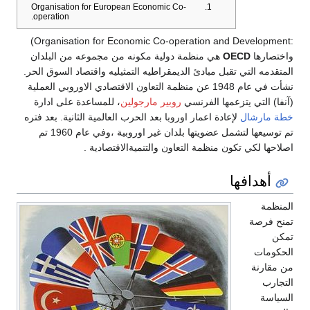
Organisation for European Economic Co-
operation.
:Organisation for Economic Co-operation and Development)
واختصارها
OECD
هي منظمة دولية مكونه من مجموعه من البلدان
المتقدمه التي تقبل مبادئ الديمقراطيه التمثيليه واقتصاد السوق الحر.
نشأت في عام 1948 عن منظمة التعاون الاقتصادي الاوروبي العملية
(آنفا) التي يتزعمها الفرنسي
روبير مارجولين
، للمساعدة على ادارة
خطة مارشال
لإعادة اعمار اوروبا بعد الحرب العالمية الثانية. بعد فتره
تم توسيعها لتشمل عضويتها بلدان غير اوروبية ،وفي عام 1960 تم
اصلاحها لكي تكون منظمة التعاون والتنميةالاقتصادية .
أهدافها
المنظمة
تمنح فرصة
تمكن
الحكومات
من مقارنة
التجارب
السياسة