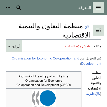
المعرفة
القائمة الرئيسية
بحث
أدوات
منظمة التعاون والتنمية
تبديل عرض جدول المحتويات
الاقتصادية
مقالة
ناقش هذه الصفحة
أدوات
(تم التحويل من
Organisation for Economic Co-operation and
)
Development
منظمة
منظمة التعاون والتنمية الاقتصادية
التعاون
Organisation for Economic
والتنمية
Co-operation and Development (OECD)
الاقتصادية
(
بالإنجليزية