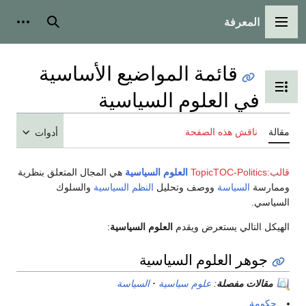
المعرفة
القائمة الرئيسية
بحث
أدوات
قائمة المواضيع الأساسية
تبديل عرض جدول المحتويات
في العلوم السياسية
مقالة
ناقش هذه الصفحة
أدوات
قالب:TopicTOC-Politics
العلوم السياسية
هي المجال المتعلق بنظرية
وممارسة
السياسة
ووصف وتحليل
النظم السياسية
والسلوك
السياسي.
الهيكل التالي يستعرض ويقدم
العلوم السياسية
:
جوهر العلوم السياسية
مقالات مفصلة
:
علوم سياسية
السياسة
حكومة