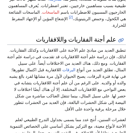
طبيعية بسبب مساهمين خارجيين، تعتبر اضطرابات. يُعرف المساهمون
الخارجيون المسببون للاضطرابات باسم
الماسخات
. الماسخات الشائعة
[2]
هي الكحول، وحمض الريتينويك،
الإشعاع المؤين أو الإجهاد المفرط
للحرارة.
علم أجنة الفقاريات واللافقاريات
تنطبق العديد من مبادئ علم الأجنة على اللافقاريات وكذلك الفقاريات.
لذلك، فإن دراسة علم أجنة اللافقاريات قد تقدمت في دراسة علم أجنة
الفقاريات. ومع ذلك، هناك العديد من الاختلافات أيضاً. على سبيل
المثال، تطلق العديد من أنواع
اليرقات
اللافقارية قبل اكتمال تطورها؛
في نهاية فترة اليرقات، يصبح الحيوان لأول مرة مشابهًا لفرد بالغ يشبه
والده أو والديه. على الرغم من أن علم أجنة اللافقاريات يتشابه في
بعض النواحي مع اللافقاريات المختلفة، إلا أن هناك أيضًا اختلافات لا
حصر لها. على سبيل المثال، بينما تنتقل العناكب مباشرة من شكل
البيضة إلى شكل الحشرات البالغة، فإن العديد من الحشرات تتطور
خلال مرحلة يرقية واحدة على الأقل.
لعشرات السنين، أُنتج عدد مما يسمى بجداول التدرج الطبيعي لعلم
الأجنة لأنواع معينة، مع التركيز بشكل أساسي على الخصائص التنموية
الخارجية. نظرًا لأن الاختلاف في التقدم التنموي يجعل المقارنة بين