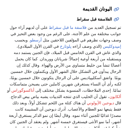
اليونان القديمة
الفلاسفة قبل سقراط
تم تسجيل العديد من
فلاسفة ما قبل سقراط
على أن لديهم آراء حول
جوانب مختلفة من علم الأجنة، على الرغم من وجود بعض التحيز في
وصف وجهات نظرهم في المؤلفين اللاحقين مثل
أرسطو
. وبحسب
إمپدوكليس
(الذي وصف آراءه
پلوتارخ
في القرن الأول الميلادي)،
والذي عاش في القرن الخامس قبل الميلاد، فإن الجنين يستمد دمه
ويستقبله من أربعة أوعية إجمالاً؛ شريانان ووريدان. كما كان يحمل
أعصابًا تنشأ من خليط متساوي من الأرض والهواء. وقال كذلك إن
الرجال يبدأون في التشكل خلال الشهر الأول ويكتملون خلال خمسين
يومًا. واتفق أسكليپياديس على أن الرجال يتكونون خلال خمسين يومًا،
لكنه رأى أن النساء يستغرقن شهرين كاملين حتى يصبحن متماسكات
تمامًا. إحدى الملاحظات، المنسوبة بشكل مختلف إلى
أناكسوگوراس
أو
ألكايون
، تقول أن الحليب الذي تنتجه الثدييات يشبه بياض بيض الدجاج.
قال
ديوجين الأپولوني
أن هناك كتلة من اللحم تتشكل أولاً، وبعد ذلك
فقط يتبعها نمو العظام والأعصاب. أدرك ديوجين أن المشيمة كانت
مصدرًا غذائيًا للجنين أثناء نموه. وقال أيضًا إن نمو الذكر يستغرق أربعة
أشهر، أما نمو الأنثى فيستغرق خمسة أشهر. ولم يعتقد أن الجنين كان