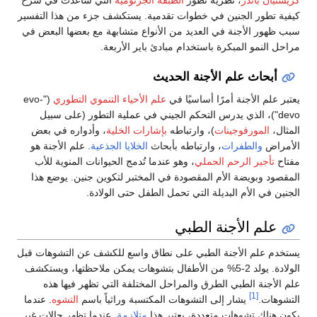
كيفية تطور الجنين في خطوات تقدمية. يستكشف جزء من هذا التفسير
سبب ظهور الأجنة في العديد من الأنواع متشابهة مع بعضها البعض في
مراحل النمو المبكرة باستخدام مبادئ باير الأربعة.
أبحاث علم الأجنة الحديث
يعتبر علم الأجنة أمرًا أساسيًا في
علم الأحياء التنموي التطوري
("evo-
devo")، الذي يدرس التحكم الجيني في عملية التطور (على سبيل
المثال،
المورفوجينات
)، وارتباطه
بإشارات الخلية
، وأدواره في بعض
الأمراض
والطفرات
، وارتباطه بأبحاث
الخلايا الجذعية
. علم الأجنة هو
مفتاح
تأجير الرحم الحملي
، وهو عندما تُدمج الحيوانات المنوية للأب
المقصود وبويضة الأم المقصودة في المختبر لتكوين جنين. يوضع هذا
الجنين في الأم البديلة التي تحمل الطفل حتى الولادة.
علم الأجنة الطبي
يستخدم علم الأجنة الطبي على نطاق واسع للكشف عن التشوهات قبل
الولادة. يولد 2-5% من الأطفال بتشوهات يمكن ملاحظتها، ويستكشف
علم الأجنة الطبي الطرق والمراحل المختلفة التي تظهر فيها هذه
[1]
التشوهات.
يشار إلى التشوهات المكتسبة وراثياً باسم
التشوه
. عندما
يكون هناك تشوهات متعددة، يعتبر هذا
متلازمة
. عندما تظهر حالات غير