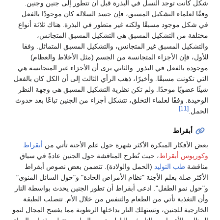
شكل كانت توجد النسل في البذرة قبل أن تتطور إلى جنين وجنين.
وفقًا لعلماء التشكيل المسبق، فإن جسد السلالة كان موجودًا بالفعل
في شكل موجود مسبقًا ولكنه غير متطور في البذرة. هناك ثلاثة أنواع
مختلفة من التشكيل المسبق هي التشكيل المسبق المتجانس،
والتشكيل المسبق غير المتجانس، والتشكيل المسبق المتماثل. وفقا
للأول، فإن الأجزاء المتجانسة من الجسم (مثل الأخلاط والعظام)
موجودة بالفعل في البذور. والثاني يرى أن الأجزاء غير المتجانسة هي
التي تكونت مسبقًا. وأخيرًا، ذهب الرأي الثالث إلى أن الكل كان بالفعل
شيئًا عضويًا موحدًا. ولم تكن نظرية التشكيل المسبق هي وجهة النظر
الوحيدة. وفقًا لعلماء التخلق، تتشكل أجزاء من الجنين تباعًا بعد حدوث
[11]
الحمل.
أبقراط
بعض الأفكار المبكرة الأكثر شهرة حول علم الأجنة تأتي من
أبقراط
وكورپوس أبقراط
، حيث تُطرح المناقشة حول الجنين عادةً في سياق
مناقشة
طب التوليد
(الحمل والولادة). تتضمن بعض نصوص أبقراط
الأكثر صلة بعلم الأجنة "نظام الأمراض الحادة" و"حول السائل المنوي"
و"حول نمو الطفل". ادعى أبقراط أن تطور الجنين يحدث بواسطة النار
وأن التغذية تأتي من الطعام والتنفس من خلال الأم. تتصلب الطبقة
الخارجية للجنين، وتستهلك النار بداخلها الرطوبة مما يفسح المجال لنمو