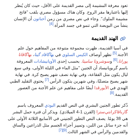
تعود معرفة المشيمة إلى مصر القديمة على الأقل، حيث كان يُنظر
إليها باعتبارها مقر الروح. وكان هناك مسؤول مصري بلقب "فاتح
مشيمة الملوك". وجاء في نص مصري من زمن
أخناتون
أن الإنسان
[4]
ينشأ من البويضة التي تنمو في جسد المرأة.
الهند القديمة
في آسيا القديمة، ظهرت مجموعة متنوعة من المفاهيم حول علم
[5]
الأجنة.
تظهر أوصاف
الكيس السلوي
في
بهاگاڤاد گيتا
،
بهاگاڤاتا
[6]
پورانا
،
و
سوشروتا ساميتا
. بحسب إحدى
الأوپانيشادات
المعروفة
باسم گربوپانيساد أن الجنين "مثل الماء في الليلة الأولى، وفي سبع
ليال يكون مثل الفقاعة، وفي نهاية نصف شهر يصبح كرة. في نهاية
[7]
شهر يصبح متصلبًا، وفي شهرين يتكون الرأس.
يحتوي التقليد الطبي
الهندي في
الأيورڤدا
أيضًا على مفاهيم عن علم الأجنة من العصور
[8]
القديمة.
ذُكر تطور الجنين البشري في النص القديم
البوذي
المعروف باسم
گارباڤاكرانتي‌سترا
(القرن 1-4 الميلادي). ويذكر أن فترة حمل البشر
هي 38 يومًا. يصف النص التطور الجنيني في الأسابيع الثلاثة الأولى على
أنه جزء سائل من اللبن، وتمييز أجزاء الجسم مثل الذراعين والساق
[7]
[9]
والقدمين والرأس في الشهر الثالث.