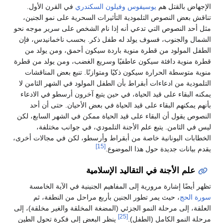
الإجهاض بالقتل هم
يوسيفوس
وفيلون السكندري
في القرن الأول.
تناقش بعض النصوص التلمودية التأثيرات السحرية على نمو الجنين،
مثل أحد النصوص التي تدعي أنه إذا نام الشخص على سرير موجه نحو
الشمال والجنوب، فسوف يولد له طفل ذكر. بحسب ناخمانيدس، فإن
الطفل المولود من قطرة منوية باردة سيكون أحمق، ومن يولد من
قطرة منوية دافئة سيكون عاطفيًا وسريع الغضب، ومن يولد من قطرة
منوية متوسطة الحرارة سيكون ذكيًا ومتوازنًا. تنبع بعض المناقشات
التلمودية من ادعاءات أبقراط بأن الطفل المولود في الشهر الثامن لا
يمكنه البقاء على قيد الحياة، في حين يتبع آخرون أرسطو في الادعاء
بأنهم يمكنهم البقاء على قيد الحياة في بعض الأحيان. حتى أن أحد
النصوص يقول أن البقاء على قيد الحياة ممكن في الشهر السابع، لكن
ليس في الثامن. يتبع علم الأجنة التلمودي، في جوانب مختلفة،
الخطابات اليونانية خاصة من أبقراط وأرسطو، لكن في مجالات أخرى،
[15]
يقدم بيانات جديدة حول هذا الموضوع.
علم الأجنة في التقاليد الإسلامية
تظهر أيضًا إشارة مرورية إلى المفاهيم الجنينية في الآية الخامسة
سورة الحج
، حيث يمر تطور الجنين بأربع مراحل من النطفة، ثم
العلقة، إلى مرحلة النمو الجزئي (المضغة المخلقة والغير مخلقة)، إلى
[25]
مرحلة النمو الكامل (الطفل).
ينظر البعض إلى فكرة تحول الطين