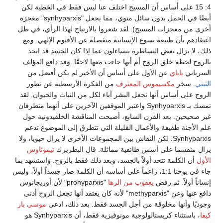
4: 15 على أساس أن المسيح اختلف عنا ليس فقط في الخطية لكن
أيضًا في الحمل بدون سائل منوي، مما يجعل "synhyparxis" معجزة
أخرى من معجزات المسيح). لقد شعروا بالارتياح لهذا الرأي، في ظل
اعتقادهم بأن طبيعة يسوع الإنسانية منفصلة عن الأقنوم الإلهي. ومع
ذلك، لا يزال بعض النساطرة يتساءلون عما إذا كان الجسد قد اتحد
بالروح لحظة خلق الروح أم أنها جاءت معها لاحقًا. وقد دافع المؤلف
السرياني
باباي
عن الأول على أساس أن الأخير لم يكن أفضل من
التبني
. سخر
مكسيموس المعترف
من الفكرة الأرسطية عن تطور
الروح على أساس أنها تجعل البشر آباء لكل من النبات والحيوان. لقد
تمسك بـ Synhyparxis واعتبر الموقفين الآخرين على أنهما متطرفان
غير صحيحين. بعد القرن السابع، أصبحت المناقشة الخلقيدونية حول
علم الأجنة طفيفة والأعمال القليلة التي تتطرق إلى الموضوع تدعم
Synhyparxis. لكن النقاش بين المجموعات الأخرى لا يزال حيويا، ولا
يزال منقسما على أسس طائفية مماثلة. قال البطريرك
تيموثاوس
الأول
أن الكلمة تتحد أولاً بالجسد، وبعد ذلك فقط بالروح. واستشهد بما
جاء في يوحنا 1:1، زاعماً على أساسه أن الكلمة صار جسداً أولاً، وليس
إنساناً أولاً. ثم رفض
يعقوب من الرها
"prohyparxis" لأن أوريجانوس
دافع عنها وعن "methyparxis" لأنه كان يعتقد أنها تجعل الروح أدنى
وجوديًا وأنها مخلوقة من أجل الجسد فقط. بعد ذلك، ادعى
موسى بار
كيفا
، باستثناء كريستالولوجية مونوفيزية فقط، أن Synhyparxis هو