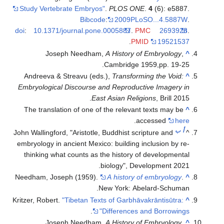
Study Vertebrate Embryos"
.
PLOS ONE
.
4
(6): e5887.
Bibcode
:
2009PLoSO...4.5887W
.
doi
:
10.1371/journal.pone.0005887
.
PMC
2693928
.
.
PMID
19521537
Joseph Needham,
A History of Embryology
,
^
Cambridge 1959,pp. 19-25.
Andreeva & Streavu (eds.),
Transforming the Void:
^
Embryological Discourse and Reproductive Imagery in
East Asian Religions
, Brill 2015.
The translation of one of the relevant texts may be
^
.
accessed
here
أ
ب
John Wallingford, "Aristotle, Buddhist scripture and
^
embryology in ancient Mexico: building inclusion by re-
thinking what counts as the history of developmental
biology", Development 2021.
Needham, Joseph (1959).
A history of embryology
.
^
New York: Abelard-Schuman.
Kritzer, Robert.
"Tibetan Texts of Garbhāvakrāntisūtra:
^
.
Differences and Borrowings"
Joseph Needham,
A History of Embryology
,
^