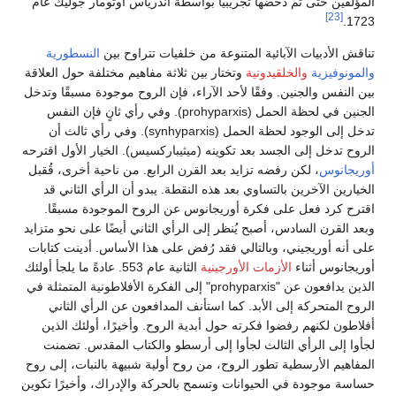
المؤلفين حتى تم دحضها تجريبيًا بواسطة أندرياس أوتومار جوليك عام
[23]
1723.
تناقش الأدبيات الآبائية المتنوعة من خلفيات تتراوح بين
النسطورية
والمونوفيزية
والخلقيدونية
وتختار بين ثلاثة مفاهيم مختلفة حول العلاقة
بين النفس والجنين. وفقًا لأحد الآراء، فإن الروح موجودة مسبقًا وتدخل
الجنين في لحظة الحمل (prohyparxis). وفي رأي ثانٍ فإن النفس
تدخل إلى الوجود لحظة الحمل (synhyparxis). وفي رأي ثالث أن
الروح تدخل إلى الجسد بعد تكوينه (ميثيباركسيس). الخيار الأول اقترحه
أوريجانوس
، لكن رفضه تزايد بعد القرن الرابع. من ناحية أخرى، قُقبل
الخيارين الآخرين بالتساوي بعد هذه النقطة. يبدو أن الرأي الثاني قد
اقترح كرد فعل على فكرة أوريجانوس عن الروح الموجودة مسبقًا.
وبعد القرن السادس، أصبح يُنظر إلى الرأي الثاني أيضًا على نحو متزايد
على أنه أوريجيني، وبالتالي فقد رُفض على هذا الأساس. أدينت كتابات
أوريجانوس أثناء
الأزمات الأورجينية
الثانية عام 553. عادةً ما يلجأ أولئك
الذين يدافعون عن "prohyparxis" إلى الفكرة الأفلاطونية المتمثلة في
الروح المتحركة إلى الأبد. كما استأنف المدافعون عن الرأي الثاني
أفلاطون لكنهم رفضوا فكرته حول أبدية الروح. وأخيرًا، أولئك الذين
لجأوا إلى الرأي الثالث لجأوا إلى أرسطو والكتاب المقدس. تضمنت
المفاهيم الأرسطية تطور الروح، من روح أولية شبيهة بالنبات، إلى روح
حساسة موجودة في الحيوانات وتسمح بالحركة والإدراك، وأخيرًا تكوين