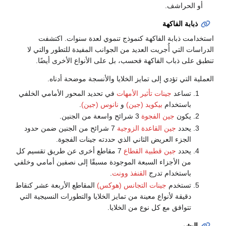
أو الحراشف.
ذبابة الفاكهة
استخدامت ذبابة الفاكهة كنموذج تنموي لعدة سنوات. اكتشفت
الدراسات التي أُجريت العديد من الجوانب المفيدة للتطور والتي لا
تنطبق على ذباب الفاكهة فحسب، بل على الأنواع الأخرى أيضًا.
العملية التي تؤدي إلى تمايز الخلايا والأنسجة موضحة أدناه.
تساعد
جينات تأثير الأمهات
في تحديد المحور الأمامي الخلفي
باستخدام
بيكويد (جين)
و
نانوس (جين)
.
يكون
جين الفجوة
3 شرائح واسعة من الجنين.
يحدد
جين القاعدة الزوجية
7 شرائح من الجنين ضمن حدود
الجزء العريض الثاني الذي حددته جينات الفجوة.
يحدد
جين قطبية القطاع
7 مقاطع أخرى عن طريق تقسيم كل
من الأجزاء السبعة الموجودة مسبقًا إلى نصفين أمامي وخلفي
باستخدام تدرج
القنفذ
وونت
.
تستخدم
جينات التجانس (هوكس)
المقاطع الأربعة عشر كنقاط
دقيقة لأنواع معينة من تمايز الخلايا والتطورات النسيجية التي
تتوافق مع كل نوع من الخلايا.
البشر