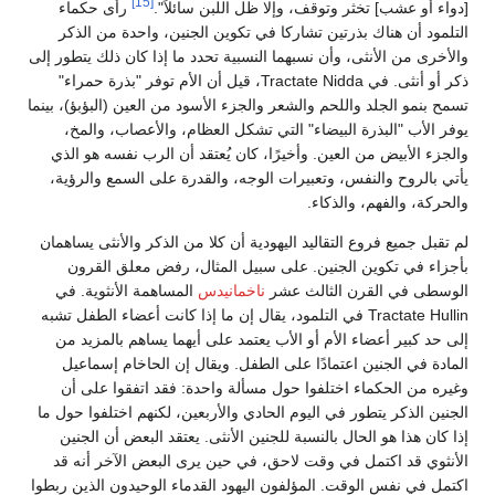
[15]
[دواء أو عشب] تخثر وتوقف، وإلا ظل اللبن سائلاً".
رأى حكماء
التلمود أن هناك بذرتين تشاركا في تكوين الجنين، واحدة من الذكر
والأخرى من الأنثى، وأن نسبهما النسبية تحدد ما إذا كان ذلك يتطور إلى
ذكر أو أنثى. في Tractate Nidda، قيل أن الأم توفر "بذرة حمراء"
تسمح بنمو الجلد واللحم والشعر والجزء الأسود من العين (البؤبؤ)، بينما
يوفر الأب "البذرة البيضاء" التي تشكل العظام، والأعصاب، والمخ،
والجزء الأبيض من العين. وأخيرًا، كان يُعتقد أن الرب نفسه هو الذي
يأتي بالروح والنفس، وتعبيرات الوجه، والقدرة على السمع والرؤية،
والحركة، والفهم، والذكاء.
لم تقبل جميع فروع التقاليد اليهودية أن كلا من الذكر والأنثى يساهمان
بأجزاء في تكوين الجنين. على سبيل المثال، رفض معلق القرون
الوسطى في القرن الثالث عشر
ناخمانيدس
المساهمة الأنثوية. في
Tractate Hullin في التلمود، يقال إن ما إذا كانت أعضاء الطفل تشبه
إلى حد كبير أعضاء الأم أو الأب يعتمد على أيهما يساهم بالمزيد من
المادة في الجنين اعتمادًا على الطفل. ويقال إن الحاخام إسماعيل
وغيره من الحكماء اختلفوا حول مسألة واحدة: فقد اتفقوا على أن
الجنين الذكر يتطور في اليوم الحادي والأربعين، لكنهم اختلفوا حول ما
إذا كان هذا هو الحال بالنسبة للجنين الأنثى. يعتقد البعض أن الجنين
الأنثوي قد اكتمل في وقت لاحق، في حين يرى البعض الآخر أنه قد
اكتمل في نفس الوقت. المؤلفون اليهود القدماء الوحيدون الذين ربطوا