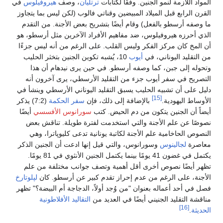
المواد اللازمة لنمو الجنين. وفقًا لكتابات
ترتليان
، وصف
هيروفيلوس
في
القرن الرابع قبل الميلاد المبيضين وقناتي فالوب (لكن ليس بما يتجاوز
ما وصفه أرسطو بالفعل) وقام أيضًا بتشريح بعض الأجنة. من التقدم
الذي أحرزه هيروفيلوس، ضد مفاهيم الأفراد الآخرين مثل أرسطو، هو
أن المخ كان مركز الفكر وليس القلب. على الرغم من أنه ليس جزءًا
من التقليد اليوناني، في
أيوب
10، يُشبه تكوين الجنين بتخثر الحليب
وتحوله إلى جبن، كما وصفه أرسطو. في حين يرى نيدهام أن هذا
التصريح في سفر أيوب جزء من التقليد الأرسطي، يرى آخرون أنه
دليل على أن تشبيه الحليب يسبق التقليد اليوناني الأرسطي وينشأ في
[15]
الأوساط اليهودية.
بالإضافة إلى ذلك، فإن
سفر الحكمة
(7:2) يذكر
أيضاً أن الجنين يتكون من دم الحيض. كتب
سورانوس الأفسسي
أيضًا
نصوصًا عن علم الأجنة والتي استخدمت لفترة طويلة. تناقش بعض
النصوص الحاخامية علم الأجنة لكاتبة يونانية تدعى كليوپاترا، وهي
معاصرة
لجالينوس
وسورانوس، والتي قيل إنها ادعت أن الجنين الذكر
يكتمل في غضون 41 يومًا بينما يكتمل الجنين الأنثوي في 81 يومًا.
تظهر أيضًا نصوص أخرى أقل أهمية وتصف جوانب مختلفة من علم
الأجنة، على الرغم من عدم إحراز تقدم كبير عن أرسطو. كان
لپلوتارخ
فصل في أحد أعماله بعنوان "من وُجد أولاً، الدجاجة أم البيضة؟" تظهر
مناقشة التقليد الجنيني أيضًا في العديد من
التقاليد الأفلاطونية
[16]
الحديثة
.