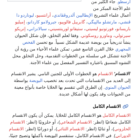
أرسطو
. جاء الكثير من
علم الأجنة المبكر من
أعمال علماء التشريح
الإيطاليين
ألدروڤڤاندي
،
أرانتسيو
،
ليوناردو دا
ڤنشي
،
مارتشلو مالپيگي
،
گابرييل فالوپيو
،
جيرولامو كاردانو
،
إميليو
باريسانو
،
فورتونيو ليسيتي
،
ستيفانو لورينتسيني
،
سبالانزاني
،
إنريكو
سيرتولي
،
وماورو روسكوني
. وفقا لعلم التخلق، فإن شكل الحيوان
ينشأ تدريجياً من بويضة عديمة الشكل نسبياً. مع تحسن
الفحص
المجهري
خلال القرن التاسع عشر، تمكن علماء الأحياء من رؤية أن
الأجنة تتشكل في سلسلة من الخطوات التقدمية، وحل التخلق محل
التشوه المسبق باعتباره التفسير المفضل بين علماء الأجنة.
'
الانقسام'
الانقسام
هو الخطوات الأولى للجنين النامي. يشير الانقسام
إلى العديد من الانقسامات التي تحدث بعد تخصيب
البويضة
بواسطة
الحيوان المنوي
. إن الطرق التي تنقسم بها الخلايا خاصة بأنواع معينة
من الحيوانات وقد يكون لها أشكال عديدة.
الانقسام الكامل
الانقسام الكامل
هو الانقسام الكامل للخلايا. يمكن أن يكون الانقسام
الكامل شعاعيًا (انظر:
الانقسام الشعاعي
)، أو حلزونيًا (انظر:
الانقسام
الحلزوني
)، أو ثنائيًا (انظر:
الانقسام الثنائي
)، أو دورانيًا (انظر:
الانقسام
الدوراني
). في الانقسام الكامل، ستنقسم البويضة بأكملها وتصبح جنينًا،