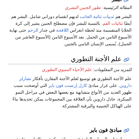
المقالة الرئيسية:
تطور الجنين البشري
البشر هم
ثدييات ثنائية الجانب
لديهم انقسام دوراني شامل. البشر هم
أيضًا
ثنائيات الفم
. بالنسبة للبشر فإن مصطلح الجنين يشير إلى كرة
الخلايا المنقسمة منذ لحظة انغراس
اللاقحة
في جدار
الرحم
حتى نهاية
الأسبوع الثامن من الحمل. بعد الأسبوع الثامن (الأسبوع العاشر من
الحمل)، يُسمى الإنسان النامي بالجنين.
علم الأجنة التطوري
للمزيد من المعلومات:
علم الأحياء التنموي التطوري
علم الأجنة التطوري هو توسيع لعلم الأجنة المقارن بأفكار
تشارلز
داروين
. على غرار مبادئ
كارل إرنست فون باير
التي أوضحت سبب
ظهور العديد من الأنواع متشابهة مع بعضها البعض في مراحل النمو
المبكرة، جادل داروين بأن العلاقة بين المجموعات يمكن تحديدها بناءً
على الهياكل الجنينية واليرقية المشتركة.
مبادئ فون باير