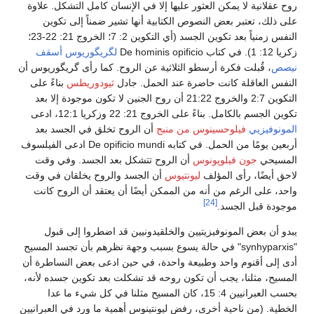
روح عقلانية لا يمكن العثور عليها إلا في الإنسان كامل التشكل. علاوة
على ذلك، تعتبر بعض النصوص الكتابية أنها تشير ضمناً إلى تكوين
النفس زمنياً بعد تكوين الجسد (أي التكوين 2: 7؛ الخروج 21: 22-23؛
زكريا 12: 1). في كتاب De hominis opificio
لگريگوريوس أسقف
نيصص
، قُبلت فكرة أرسطو الثلاثية عن الروح. كما رأى گريگوريوس أن
النفس العاقلة كانت حاضرة عند الحمل. جادل
ثيودوريطس
بناءً على
التكوين 2:7 والخروج 21:22 أن روح الجنين لا تكون موجودة إلا بعد
تكوين الجسم بالكامل. بناءً على الخروج 21: 22 وزكريا 12:1، ادعى
المونوفيزيي
فيلوحسينوس من منبج
أن الروح تخلق في الجسد بعد
أربعين يومًا من الحمل. في كتابه De opificio mundi ادعى الفيلسوف
المسيحي
جون فيلوپونوس
أن الروح تتشكل بعد الجسد. وفي وقت
لاحق أيضًا، رأى المؤلف
ليونتيوس
أن الجسد والروح يخلقان في وقت
واحد، على الرغم من أنه من الممكن أيضًا أن يعتقد أن الروح كانت
[24]
موجودة قبل الجسد.
يبدو أن بعض المونوفيزيتيين والخلقيدونيين قد اضطروا إلى قبول
"synhyparxis" في حالة يسوع بسبب وجهة نظرهم بأن تجسد المسيح
أدى إلى أقنوم واحد وطبيعة واحدة، في حين ادعى بعض النساطرة أن
المسيح، مثلنا، يجب أن تكون روحه قد تشكلت بعد تكوين جسده لأنه،
بحسب العبرانيين 4: 15، كان المسيح مثلنا في كل شيء ما عدا
الخطية. (من ناحية أخرى، رفض ليونتينوس أهمية ما ورد في العبرانيين