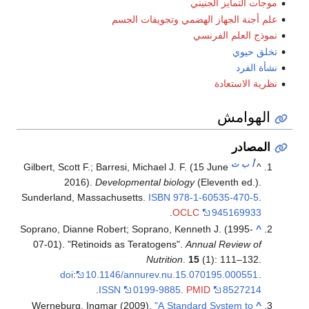
موجات التمايز الجنيني
علم أجنة الجهاز الهضمي وتجويفات الجسم
نموذج العلم الفرنسي
تخلق حيوي
نشأة الفرد
نظرية الاستعادة
الهوامش
المصادر
أ
ب
ت
Gilbert, Scott F.; Barresi, Michael J. F. (15 June
^
2016).
Developmental biology
(Eleventh ed.).
Sunderland, Massachusetts.
ISBN
978-1-60535-470-5
.
.
OCLC
945169933
Soprano, Dianne Robert; Soprano, Kenneth J. (1995-
^
07-01). "Retinoids as Teratogens".
Annual Review of
Nutrition
.
15
(1): 111–132.
doi
:
10.1146/annurev.nu.15.070195.000551
.
.
ISSN
0199-9885
.
PMID
8527214
Werneburg, Ingmar (2009).
"A Standard System to
^