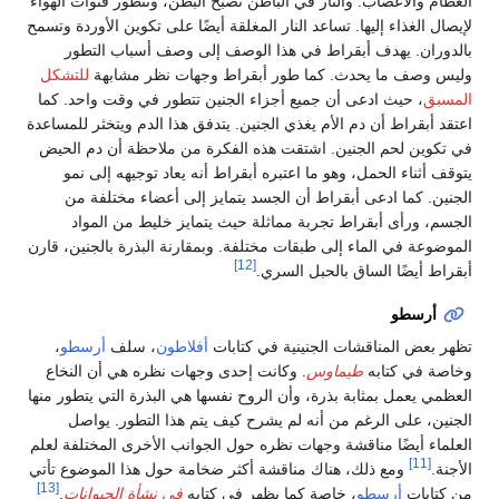
العظام والأعصاب. والنار في الباطن تصبح البطن، وتتطور قنوات الهواء
لإيصال الغذاء إليها. تساعد النار المغلقة أيضًا على تكوين الأوردة وتسمح
بالدوران. يهدف أبقراط في هذا الوصف إلى وصف أسباب التطور
وليس وصف ما يحدث. كما طور أبقراط وجهات نظر مشابهة
للتشكل
المسبق
، حيث ادعى أن جميع أجزاء الجنين تتطور في وقت واحد. كما
اعتقد أبقراط أن دم الأم يغذي الجنين. يتدفق هذا الدم ويتخثر للمساعدة
في تكوين لحم الجنين. اشتقت هذه الفكرة من ملاحظة أن دم الحيض
يتوقف أثناء الحمل، وهو ما اعتبره أبقراط أنه يعاد توجيهه إلى نمو
الجنين. كما ادعى أبقراط أن الجسد يتمايز إلى أعضاء مختلفة من
الجسم، ورأى أبقراط تجربة مماثلة حيث يتمايز خليط من المواد
الموضوعة في الماء إلى طبقات مختلفة. وبمقارنة البذرة بالجنين، قارن
[12]
أبقراط أيضًا الساق بالحبل السري.
أرسطو
تظهر بعض المناقشات الجنينية في كتابات
أفلاطون
، سلف
أرسطو
،
وخاصة في كتابه
طيماوس
. وكانت إحدى وجهات نظره هي أن النخاع
العظمي يعمل بمثابة بذرة، وأن الروح نفسها هي البذرة التي يتطور منها
الجنين، على الرغم من أنه لم يشرح كيف يتم هذا التطور. يواصل
العلماء أيضًا مناقشة وجهات نظره حول الجوانب الأخرى المختلفة لعلم
[11]
الأجنة.
ومع ذلك، هناك مناقشة أكثر ضخامة حول هذا الموضوع تأتي
[13]
من كتابات
أرسطو
، خاصة كما يظهر في كتابه
في نشأة الحيوانات
.