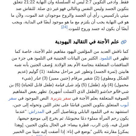
فقط. وادعى التكوين 2:7 ليس له السلسلة وأن النهاية 21:22 تتعلق
بتكوين الجسد وليس النفس وبالتالي فهو غير ذي صلة. للنقاش ضد
ميثي باركسيس، رأى أن الجسد والروح موجودان عند الموت، ولأن ما
هو في النهاية يجب أن يلتزم مع ما هو موجود أيضًا في البداية، ويجب
[24]
أيضًا أن يكون له جسد وروح للموت.
علم الأجنة في التقاليد اليهودية
كما ناقش العديد من المؤلفين اليهود مفاهيم علم الأجنة، خاصة كما
تظهر في
التلمود
. الكثير من البيانات الجنينية في التلمود هي جزء من
المناقشات المتعلقة بنجاسة الأم بعد الولادة. وُصف الجنين بأنه شبه
هابيتن (ثمرة الجسد) وتطور عبر مراحل مختلفة: (1) گوليم (عديم
الشكل ومطوي) (2) شفير مرقام (جنين مميز) (3)
عبار
(شيء
محمول) (4)
ولد
(طفل) (5)
ولد شـِل قيامة
(طفل قابل للحياة) (6)
بن
شي-قالو خداشو
(الطفل الذي اكتملت أشهره). تظهر بعض المفاهيم
الصوفية المتعلقة بعلم الأجنة في
سفر يتزيرة
. النص الموجود في
سفر
أيوب
المتعلق بتكوين الجنين قياسًا على تخثر اللبن وتحوله إلى جبن،
استشهد به في التلمود البابلي وبتفاصيل أكبر في
المدراش
: "عندما
يكون رحم المرأة مملوء دمًا محبوسًا، ثم يخرج إلى موضع حيضها،
فتنزل فيه، بإذن الرب، قطرة بيضاء: في الحال يتكون الجنين، [وهذا
يمكن] مقارنته باللبن "يوضع في إناء: إذا أضفت إليه شيئا من الخمير