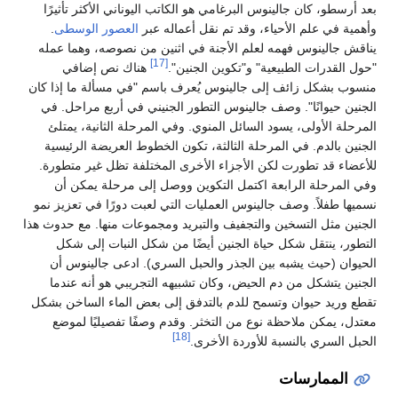
بعد أرسطو، كان جالينوس البرغامي هو الكاتب اليوناني الأكثر تأثيرًا
وأهمية في علم الأحياء، وقد تم نقل أعماله عبر
العصور الوسطى
.
يناقش جالينوس فهمه لعلم الأجنة في اثنين من نصوصه، وهما عمله
[17]
"حول القدرات الطبيعية" و"تكوين الجنين".
هناك نص إضافي
منسوب بشكل زائف إلى جالينوس يُعرف باسم "في مسألة ما إذا كان
الجنين حيوانًا". وصف جالينوس التطور الجنيني في أربع مراحل. في
المرحلة الأولى، يسود السائل المنوي. وفي المرحلة الثانية، يمتلئ
الجنين بالدم. في المرحلة الثالثة، تكون الخطوط العريضة الرئيسية
للأعضاء قد تطورت لكن الأجزاء الأخرى المختلفة تظل غير متطورة.
وفي المرحلة الرابعة اكتمل التكوين ووصل إلى مرحلة يمكن أن
نسميها طفلاً. وصف جالينوس العمليات التي لعبت دورًا في تعزيز نمو
الجنين مثل التسخين والتجفيف والتبريد ومجموعات منها. مع حدوث هذا
التطور، ينتقل شكل حياة الجنين أيضًا من شكل النبات إلى شكل
الحيوان (حيث يشبه بين الجذر والحبل السري). ادعى جالينوس أن
الجنين يتشكل من دم الحيض، وكان تشبيهه التجريبي هو أنه عندما
تقطع وريد حيوان وتسمح للدم بالتدفق إلى بعض الماء الساخن بشكل
معتدل، يمكن ملاحظة نوع من التخثر. وقدم وصفًا تفصيليًا لموضع
[18]
الحبل السري بالنسبة للأوردة الأخرى.
الممارسات