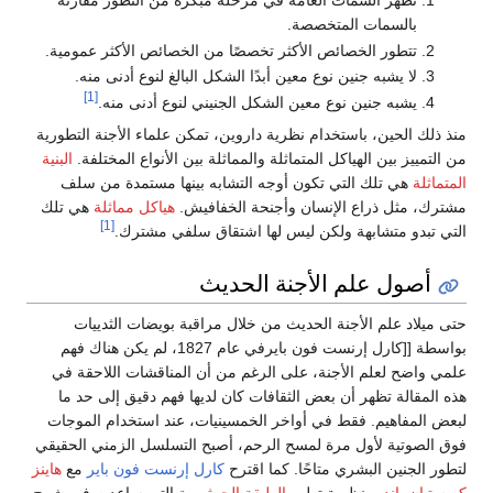
تظهر السمات العامة في مرحلة مبكرة من التطور مقارنة
بالسمات المتخصصة.
تتطور الخصائص الأكثر تخصصًا من الخصائص الأكثر عمومية.
لا يشبه جنين نوع معين أبدًا الشكل البالغ لنوع أدنى منه.
[1]
يشبه جنين نوع معين الشكل الجنيني لنوع أدنى منه.
منذ ذلك الحين، باستخدام نظرية داروين، تمكن علماء الأجنة التطورية
من التمييز بين الهياكل المتماثلة والمماثلة بين الأنواع المختلفة.
البنية
المتماثلة
هي تلك التي تكون أوجه التشابه بينها مستمدة من سلف
مشترك، مثل ذراع الإنسان وأجنحة الخفافيش.
هياكل مماثلة
هي تلك
[1]
التي تبدو متشابهة ولكن ليس لها اشتقاق سلفي مشترك.
أصول علم الأجنة الحديث
حتى ميلاد علم الأجنة الحديث من خلال مراقبة بويضات الثدييات
بواسطة [[كارل إرنست فون بايرفي عام 1827، لم يكن هناك فهم
علمي واضح لعلم الأجنة، على الرغم من أن المناقشات اللاحقة في
هذه المقالة تظهر أن بعض الثقافات كان لديها فهم دقيق إلى حد ما
لبعض المفاهيم. فقط في أواخر الخمسينيات، عند استخدام الموجات
فوق الصوتية لأول مرة لمسح الرحم، أصبح التسلسل الزمني الحقيقي
لتطور الجنين البشري متاحًا. كما اقترح
كارل إرنست فون باير
مع
هاينز
كريستيان باندر
، نظرية تطور
الطبقة الجرثومية
التي ساعدت في شرح