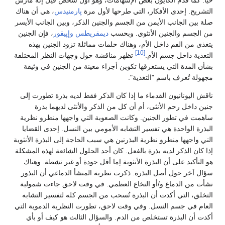
حياً. كما قدم ألكايون بعض الإسهامات، وهو أول شخص قيل إنه مارس
التشريح. إحدى الأفكار، التي طرحها لأول مرة
پارمنيدس
، هي أن هناك
صلة بين الجانب الأيمن من الجسم والجنين الذكر، وبين الجانب الأيسر
من الجسم والجنين الأنثوي. وبحسب
ديمقريطس
وإپيقور
، فإن الجنين
يتغذى من الفم داخل الأم، وهناك حلمات مماثلة تزود الجنين بهذه
[10]
التغذية داخل جسم الأم.
تظهر مناقشة حول وجهات النظر المختلفة
بشأن المدة التي يستغرقها تكوين أجزاء معينة من الجنين في وثيقة
مجهولة تُعرف باسم "التغذية".
ناقش اليونانيون القدماء ما إذا كان الذكر فقط لديه بذرة تطورت إلى
جنين داخل رحم الأنثى، أم أن كل من الذكر والأنثى لديهما بذرة
ساهمت في تطور الجنين. وكانت الصعوبة التي واجهها منظرو نظرية
البذرة الواحدة هي تفسير التشابه الأمومي بين النسل. إحدى القضايا
التي واجهها منظرو نظرية البذرتين هي سبب الحاجة إلى البذرة الأنثوية
إذا كان الذكر لديه بذرة بالفعل. كان أحد الحلول الشائعة لهذه المشكلة
هو التأكيد على أن البذرة الأنثوية إما أقل جودة أو غير نشطة. وهناك
سؤال آخر حول أصل البذرة. ذكرت نظرية المنشأ الدماغي أن البذور
نشأت من الدماغ و/أو النخاع العظمي. في وقت لاحق جاءت شمولية
التخلق، التي أكدت أن البذرة تُسحب من الجسم كله لتفسير التشابه
العام في جسم النسل. وفي وقت لاحق، تطورت النظرية الدموية التي
أكدت أن البذرة تستخلص من الدم. والسؤال الثالث هو كيف أو بأي