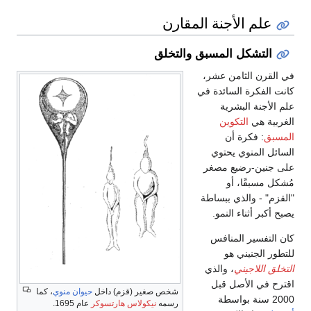
علم الأجنة المقارن
التشكل المسبق والتخلق
في القرن الثامن عشر،
كانت الفكرة السائدة في
علم الأجنة البشرية
الغربية هي
التكوين
المسبق
: فكرة أن
السائل المنوي يحتوي
على جنين-رضيع مصغر
مُشكل مسبقًا، أو
"القزم" - والذي ببساطة
يصبح أكبر أثناء النمو.
كان التفسير المنافس
للتطور الجنيني هو
التخلق اللاجيني
، والذي
اقترح في الأصل قبل
شخص صغير (قزم) داخل
حيوان منوي
، كما
2000 سنة بواسطة
رسمه
نيكولاس هارتسوكر
عام 1695.