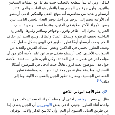
للذكر، ومن ثم يبدأ سطحه بالتصلب حيث يتفاعل مع عمليات التسخين
والتبريد. وأول جزء من الجسم ييبدأ بالتمايز هو القلب، والذي اعتقد
أرسطو والعديد من معاصريه أنه موقع العقل والتفكير. ادعى أرسطو
أن الأوعية تنضم إلى الرحم من أجل توفير الغذاء للجنين النامي. تبرد
بعض الأجزاء الأكثر صلابة في الجنين، وعندما تفقد الرطوبة بسبب
الحرارة، تتحول إلى أظافر وقرون وحوافر ومناقير وغيرها. والحرارة
الداخلية تجفف الرطوبة وتشكل أعصابًا وعظامًا، وينتج الجلد عن جفاف
اللحم. يصف أرسطو أيضًا تطور الطيور في البيض بشكل مطول. كما
وصف التطور الجنيني في الدلافين وبعض أسماك القرش والعديد من
الحيوانات الأخرى. كتب أرسطو بشكل فريد عن علم الأجنة أكثر من أي
مؤلف آخر في عصر ما قبل الحداثة، وكان تأثيره على المناقشة اللاحقة
حول هذا الموضوع لعدة قرون هائلاً، حيث أدخل في الموضوع أشكال
التصنيف، وطريقة مقارنة من مختلف الحيوانات، ومناقشة تطور
الخصائص الجنسية، ومقارنة تطور الجنين بالعمليات الآلية، وما إلى
[14]
ذلك.
علم الأجنة اليوناني اللاحق
يقال إن بعض
الرواقيين
ادعى أن معظم أجزاء الجسم تشكلت مرة
واحدة أثناء التطور الجنيني. ادعى بعض
الأبيقوريين
أن الجنين يتغذى إما
عن طريق السائل السلوي أو الدم، وأن كلا من الذكر والأنثى يوفران