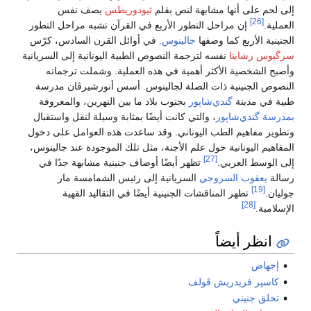
إلى لحم على أنها مشابهة لنص بقلم
ثيودوريطس
يصف نفس
[26]
العملية.
إن مراحل التطور الأربع في القرآن تشبه مراحل التطور
الجنينية الأربع كما وصفها
جالينوس
. في أوائل القرن السادس، كرّس
سرگيوس رشاينا
نفسه لترجمة النصوص الطبية اليونانية إلى السريانية
وأصبح الشخصية الأكثر أهمية في هذه العملية. وشملت ترجماته
النصوص الجنينية ذات الصلة لجالينوس. أسس أنورشيرڤان مدرسة
طبية في مدينة
گندي‌شاپور
بجنوب بلاد ما بين النهرين، والمعروفة
بمدرسة گندي‌شاپور
، والتي كانت أيضًا بمثابة وسيلة لنقل واستقبال
وتطوير مفاهيم الطب اليوناني. وقد ساعدت هذه العوامل على دخول
المفاهيم اليونانية حول علم الأجنة، مثل تلك الموجودة عند جالينوس،
[27]
إلى الوسط العربي.
تظهر أيضًا أوصاف جنينية مشابهة جدًا في
رسالة
يعقوب السروجي
السريانية إلى رئيس الشمامسة مار
[19]
جوليان.
تظهر المناقشات الجنينية أيضًا في التقاليد القهية
[28]
الإسلامية.
انظر أيضاً
إجهاض
كاسپر فريدريش ڤولف
تخلق جنيني