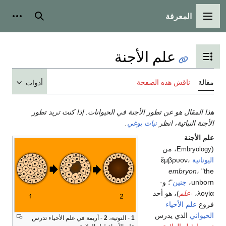
المعرفة
القائمة الرئيسية
بحث
أدوات
علم الأجنة
تبديل عرض جدول المحتويات
مقالة
ناقش هذه الصفحة
أدوات
هذا المقال هو عن تطور الأجنة في الحيوانات. إذا كنت تريد تطور
الأجنة النباتية، انظر
نبات بوغي
.
علم الأجنة
(
، من
Embryology
اليونانية
ἔμβρυον،
embryon
، "the
unborn،
جنين
"؛ و-
λογία،
-علم
)، هو أحد
فروع
علم الأحياء
الحيواني
الذي يدرس
1
- التوتية،
2
- أريمة في علم الأحياء تدرس