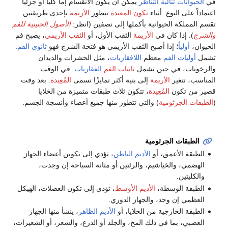
في
الحيوانات ثنائية التناظر
يمكن أن يكون الانقسام إما كلياً أو جزئياً
اعتماداً على النوع. أثناء
تكون المعيدة
تتطور
الأريمة
بإحدى طريقتين
تقسم المملكة الحيوانية بأكملها إلى نصفين (انظر:
الأصول الجنينية للفم
والشرج
). إذا كان في
الأريمة
الثقب الأول، أو
الثقب الأريمي
، يصبح فم
الحيوان،
أولياً
؛ إذا أصبح الثقب الأريمي هو فتحة الشرج فهو
ثانوي الفم
.
تشمل
أوليات الفم
معظم
اللافقاريات
، مثل الحشرات والديدان
والرخويات، في حين تشمل
ثانيات الفم
الفقاريات
. في الوقت
المناسب، تتغير
الأريمة
إلى بنية أكثر تمايزًا تسمى
المُعِيدة
. بعد وقت
قصير من تكون
المُعِيدة
، تتكون ثلاث طبقات متميزة من الخلايا
(
الطبقات الجرثومية
) والتي تتطور منها جميع أعضاء وأنسجة الجسم.
الطبقات الجرثومية
الطبقة الأعمق، أو
الأديم الباطن
، تؤدي إلى تكوين أعضاء الجهاز
الهضمي، والخياشيم، والرئتين أو مثانة السباحة إن وجدت،
والكليتين.
الطبقة الوسطة،
الأديم الأوسط
، تؤدي إلى تكون العضلات، الهيكل
العظمي إن وجد، والجهاز الدوري.
الطبقة الخارجية من الخلايا، أو
الأديم الظاهر
، ينشأ منها الجهاز
العصبي، بما في ذلك المخ، والجلد أو الدرع، والشعر، أو الشعيرات،