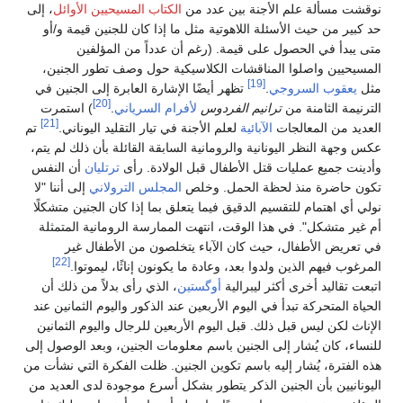
نوقشت مسألة علم الأجنة بين عدد من
الكتاب المسيحيين الأوائل
، إلى
حد كبير من حيث الأسئلة اللاهوتية مثل ما إذا كان للجنين قيمة و/أو
متى يبدأ في الحصول على قيمة. (رغم أن عدداً من المؤلفين
المسيحيين واصلوا المناقشات الكلاسيكية حول وصف تطور الجنين،
[19]
مثل
يعقوب السروجي
.
تظهر أيضًا الإشارة العابرة إلى الجنين في
[20]
الترنيمة الثامنة من
ترانيم الفردوس
لأفرام السرياني
.
) استمرت
[21]
العديد من المعالجات
الآبائية
لعلم الأجنة في تيار التقليد اليوناني.
تم
عكس وجهة النظر اليونانية والرومانية السابقة القائلة بأن ذلك لم يتم،
وأدينت جميع عمليات قتل الأطفال قبل الولادة. رأى
ترتليان
أن النفس
تكون حاضرة منذ لحظة الحمل. وخلص
المجلس الترولاني
إلى أننا "لا
نولي أي اهتمام للتقسيم الدقيق فيما يتعلق بما إذا كان الجنين متشكلًا
أم غير متشكل". في هذا الوقت، انتهت الممارسة الرومانية المتمثلة
في تعريض الأطفال، حيث كان الآباء يتخلصون من الأطفال غير
[22]
المرغوب فيهم الذين ولدوا بعد، وعادة ما يكونون إناثًا، ليموتوا.
اتبعت تقاليد أخرى أكثر ليبرالية
أوگستين
، الذي رأى بدلاً من ذلك أن
الحياة المتحركة تبدأ في اليوم الأربعين عند الذكور واليوم الثمانين عند
الإناث لكن ليس قبل ذلك. قبل اليوم الأربعين للرجال واليوم الثمانين
للنساء، كان يُشار إلى الجنين باسم معلومات الجنين، وبعد الوصول إلى
هذه الفترة، يُشار إليه باسم تكوين الجنين. ظلت الفكرة التي نشأت من
اليونانيين بأن الجنين الذكر يتطور بشكل أسرع موجودة لدى العديد من