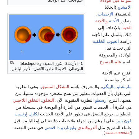
نمو ما قبل الولادة
علم الأحياء قبل الولادة.
الأمشاج
(الخلايا
الجنسية)،
الإخصاب
،
وتطور
الأجنة
والأجنة
الحية
. بالإضافة إلى
ذلك، يشمل علم الأجنة
دراسة
العيوب الخلقية
التي تحدث قبل
الولادة، والمعروفة
باسم
علم المسوخ
.
1
- الأريمة
2
- تكون المعيدة و blastopore؛
البرتقالي
- الأديم الظاهر،
الاحمر
- الأديم الباطن.
اقترح علم الأجنة
المبكر بواسطة
مارتشلو مالپيگي
، والمعروف باسم
التشكل المسبق
، وهي النظرية
التي تقول بأن العضيات تتطور من نسخ مصغرة موجودة مسبقًا من
نفسها. اقترح
أرسطو
النظرية المقبولة الآن،
التخلق
.
التخلق اللاجيني
هي فكرة أن العضيات تتطور من البذرة أو البويضة في سلسلة من
الخطوات. يرجع الفضل في تطور علم الأجنة الحديث
لكارل إرنست
فون باير
، على الرغم من إجراء ملاحظات دقيقة في إيطاليا من قبل
علماء التشريح مثل
ألدروڤاندي
وليوناردو دا ڤنشي
في عصر النهضة.
]
citation needed
[