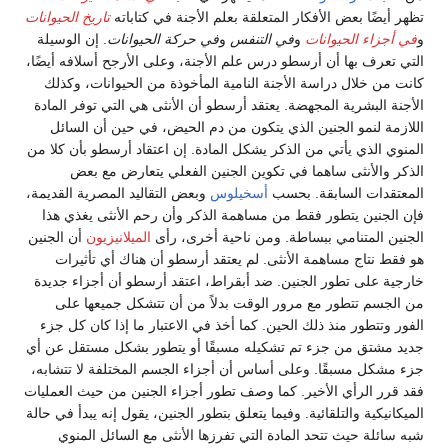
تظهر أيضًا بعض الأفكار المتعلقة بعلم الأجنة في كتاباته
تاريخ الحيوانات
و
في أجزاء الحيوانات
و
في التنفس
و
في حركة الحيوانات
. إن الوسيلة
التي تعرف بها أن أرسطو درس علم الأجنة، وعلى الأرجح أسلافه أيضًا،
كانت من خلال دراسة الأجنة النامية المأخوذة من الحيوانات، وكذلك
الأجنة البشرية المجهضة. يعتقد أرسطو أن الأنثى هي التي توفر المادة
اللازمة لنمو الجنين الذي يتكون من دم الحيض، في حين أن السائل
المنوي الذي يأتي من الذكر يشكل المادة. إن اعتقاد أرسطو بأن كلا من
الذكر والأنثى ساهما في تكوين الجنين الفعلي يتعارض مع بعض
المعتقدات السابقة. بحسب
أسخيلوس
وبعض التقاليد المصرية القديمة،
فإن الجنين يتطور فقط من مساهمة الذكر وأن رحم الأنثى يغذي هذا
الجنين المتنامي ببساطة. ومن ناحية أخرى، رأى
الميلانيزيون
أن الجنين
هو فقط نتاج مساهمة الأنثى. لم يعتقد أرسطو أن هناك أي تأثيرات
خارجية على تطور الجنين. ضد أبقراط، اعتقد أرسطو أن أجزاء جديدة
من الجسم تتطور مع مرور الوقت بدلاً من أن تتشكل جميعها على
الفور وتتطور منذ ذلك الحين. كما أخذ في الاعتبار ما إذا كان كل جزء
جديد مشتق من جزء تم تشكيله مسبقًا أو يتطور بشكل مستقل عن أي
جزء مشكل مسبقًا. وعلى أساس أن أجزاء الجسم المختلفة لا تتشابه،
فقد قرر الرأي الأخير. كما وصف تطور أجزاء الجنين من حيث العمليات
الميكانيكية والتلقائية. وفيما يتعلق بتطور الجنين، يقول إنه يبدأ في حالة
شبه سائلة حيث تتحد المادة التي تفرزها الأنثى مع السائل المنوي