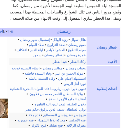
يلة الخميس السابقة ليوم الجمعة الأخيرة من رمضان، كما
رور الناس في تلك الشوارع والساحات المحيطة بهذا المسجد،
ا الحظر ساري المفعول إلى وقت الانتهاء من صلاة الجمعة..
رمـضـان
e
t
v
أخف
هلال شوال
•
رؤية الهلال
•
إستقبال شهر رمضان
•
صوم رمضان
•
صلاة التراويح
•
صلاة القيام
•
رمضان
صيام التطوع
•
العشر الأواخر
•
ليلة القدر
•
اعتكاف
•
عمرة رمضان
•
إفطار رمضان
•
سحور
زكاة الفطر
•
عيد الفطر
وفيات رمضان
•
مواليد رمضان
•
إسلام السيدة خديجة
•
مولد الحسن بن علي
•
وفاة السيدة فاطمة
•
استشهاد الإمام علي
•
وفاة السيدة عائشة
•
ثورة أهل الربض
•
سلامية
تعيين خير الدين بارباروسا قائد للقوات البحرية العثمانية
•
ولاية السلطان الناصر محمد بن قلاوون
•
أفتتاح الجامع الأزهر للصلاة
•
دخول الخليفة المعز لدين الله القاهرة
•
تولي السلطان سيف الدين برقوق حكم مصر
غزوة بدر
•
غزوة بني المصطلق
•
فتح مكة
•
فتح الأندلس
•
معركة بلاط الشهداء
•
فتح عمورية
•
معركة الزلاقة
•
فتح بعلبك
•
فتح الكرك
•