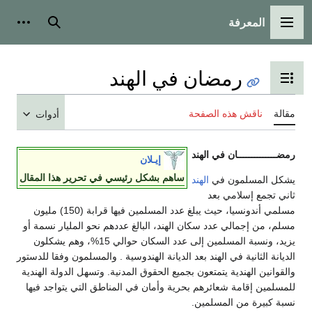
لمعرفة
ة الرئيسية
بحث
أدوات شخصية
رمضان في الهند
 عرض جدول المحتويات
اقش هذه الصفحة
أدوات
ـــــــان في الهند
إيـلان
ساهم بشكل رئيسي في تحرير هذا المقال
مسلمون في
الهند
ع إسلامي بعد
مسلمي أندونسيا، حيث يبلغ عدد المسلمين فيها قرابة (150) مليون
إجمالي عدد سكان الهند، البالغ عددهم نحو المليار نسمة أو
يزيد، ونسبة المسلمين إلى عدد السكان حوالي 15%، وهم يشكلون
لثانية في الهند بعد الديانة الهندوسية . والمسلمون وفقا للدستور
 الهندية يتمتعون بجميع الحقوق المدنية. وتسهل الدولة الهندية
 إقامة شعائرهم بحرية وأمان في المناطق التي يتواجد فيها
رة من المسلمين.