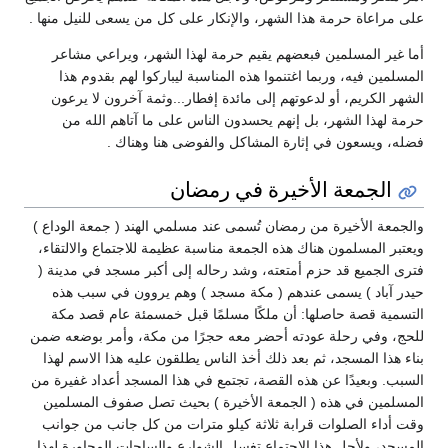
اة حرمة هذا الشهر، والإنكار على كل من يسعى للنيل منها .
المسلمين فبعضهم يقيم حرمة لهذا الشهر، ويراعي مشاعر
فيه، وربما اغتنموا هذه المناسبة ليباركوا لهم بقدوم هذا
ريم، أو لدعوتهم إلى مائدة إفطار...وثمة آخرون لا يرعون
ا الشهر، بل إنهم يحسدون الناس على ما آتاهم الله من
سعون في إثارة المشاكل والفوضى هنا وهناك .
جمعة الأخيرة في رمضان
الأخيرة من رمضان تُسمى عند مسلمي الهند ( جمعة الوداع )
مسلمون هناك هذه الجمعة مناسبة عظيمة للاجتماع والالتقاء،
ميع قد حزم أمتعته، وشد رحاله إلى أكبر مسجد في مدينة (
د ) يسمى عندهم ( مكة مسجد ) وهم يروون في سبب هذه
قصة حاصلها: أن ملكًا مسلمًا قبل خمسمئة عام قصد مكة
ي رحلة عودته أحضر معه حجرًا من مكة، وأمر بوضعه ضمن
المسجد، ثم بعد ذلك أخذ الناس يطلقون عليه هذا الاسم لهذا
بعيدًا عن هذه القصة، تجتمع في هذا المسجد أعداد غفيرة من
 في هذه ( الجمعة الأخيرة ) بحيث تصل صفوف المسلمين
 الصلوات قرابة ثلاثة كيلو مترات من كل جانب من جوانب
ولأجل هذا الاجتماع تغسل الشوارع والساحات المجاورة لهذا