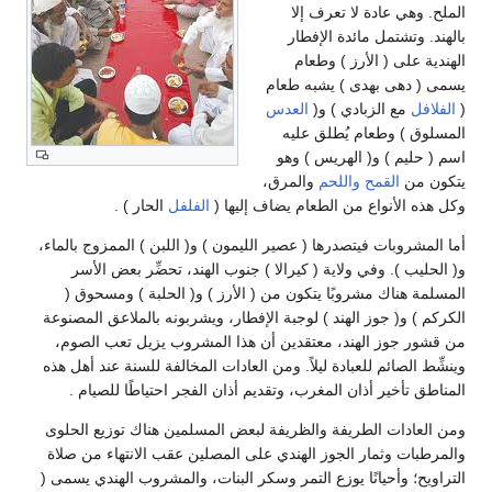
ي عادة لا تعرف إلا
تشتمل مائدة الإفطار
لى ( الأرز ) وطعام
هى بهدى ) يشبه طعام
مع الزبادي ) و(
العدس
) وطعام يُطلق عليه
يم ) و( الهريس ) وهو
ن
القمح
واللحم
والمرق،
الأنواع من الطعام يضاف إليها (
الفلفل
الحار ) .
وبات فيتصدرها ( عصير الليمون ) و( اللبن ) الممزوج بالماء،
 ). وفي ولاية ( كيرالا ) جنوب الهند، تحضِّر بعض الأسر
ناك مشروبًا يتكون من ( الأرز ) و( الحلبة ) ومسحوق (
و( جوز الهند ) لوجبة الإفطار، ويشربونه بالملاعق المصنوعة
جوز الهند، معتقدين أن هذا المشروب يزيل تعب الصوم،
لصائم للعبادة ليلاً. ومن العادات المخالفة للسنة عند أهل هذه
أخير أذان المغرب، وتقديم أذان الفجر احتياطًا للصيام .
دات الطريفة والظريفة لبعض المسلمين هناك توزيع الحلوى
ت وثمار الجوز الهندي على المصلين عقب الانتهاء من صلاة
 وأحيانًا يوزع التمر وسكر البنات، والمشروب الهندي يسمى (