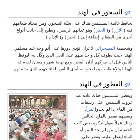
سحور في الهند
لبية المسلمين هناك على سُنَّة السحور. ومن معتاد طعامهم
ز
) و(
الخبز
) وهو غذائهم الرئيس، ويطبخ إلى جانب أنواع
لطعام، إضافة إلى ( الخبز ) و( الإدام ) .
المسحراتي
لا تزال تؤدي دورها على أتم وجه عند مسلمي
يث يطوف كل واحد منهم على الحي الذي وكِّل به، ليوقظ
ل أن يدركهم أذان الفجر، ومع نهاية شهر رمضان تُقدم له
الإعطايات وما تجود به أيدي الناس، لقاء جهده الذي بذله لهم .
فطور في الهند
مسلمون هناك عادة عند
شمس، على رشفات
إذا لم يجدوا
تمراً
.
فطر بالملح الخالص؛
اً بقول تذكره بعض كتب
ن من لم يجد التمر أو
فطر عليه، يفطر على