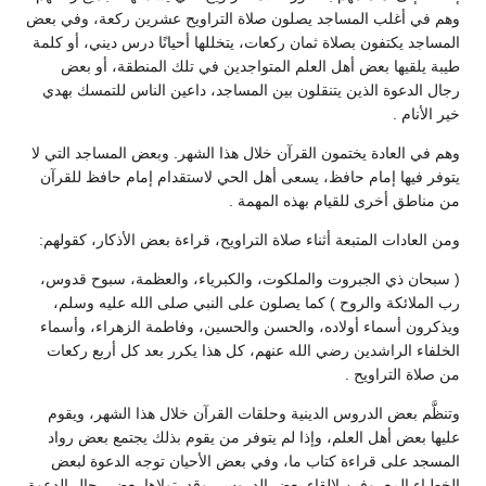
غلب المساجد يصلون صلاة التراويح عشرين ركعة، وفي بعض
كتفون بصلاة ثمان ركعات، يتخللها أحيانًا درس ديني، أو كلمة
يها بعض أهل العلم المتواجدين في تلك المنطقة، أو بعض
عوة الذين يتنقلون بين المساجد، داعين الناس للتمسك بهدي
 .
لعادة يختمون القرآن خلال هذا الشهر. وبعض المساجد التي لا
ها إمام حافظ، يسعى أهل الحي لاستقدام إمام حافظ للقرآن
 أخرى للقيام بهذه المهمة .
ات المتبعة أثناء صلاة التراويح، قراءة بعض الأذكار، كقولهم:
ذي الجبروت والملكوت، والكبرياء، والعظمة، سبوح قدوس،
ئكة والروح ) كما يصلون على النبي صلى الله عليه وسلم،
أسماء أولاده، والحسن والحسين، وفاطمة الزهراء، وأسماء
الراشدين رضي الله عنهم، كل هذا يكرر بعد كل أربع ركعات
لتراويح .
بعض الدروس الدينية وحلقات القرآن خلال هذا الشهر، ويقوم
ض أهل العلم، وإذا لم يتوفر من يقوم بذلك يجتمع بعض رواد
لى قراءة كتاب ما، وفي بعض الأحيان توجه الدعوة لبعض
المعروفين لإلقاء بعض الدروس، وقد يتولاها بعض رجال الدعوة