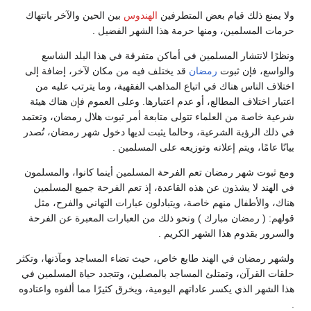
 ذلك قيام بعض المتطرفين
الهندوس
بين الحين والآخر بانتهاك
مسلمين، ومنها حرمة هذا الشهر الفضيل .
انتشار المسلمين في أماكن متفرقة في هذا البلد الشاسع
 فإن ثبوت
رمضان
قد يختلف فيه من مكان لآخر، إضافة إلى
ناس هناك في اتباع المذاهب الفقهية، وما يترتب عليه من
تلاف المطالع، أو عدم اعتبارها. وعلى العموم فإن هناك هيئة
صة من العلماء تتولى متابعة أمر ثبوت هلال رمضان، وتعتمد
لرؤية الشرعية، وحالما يثبت لديها دخول شهر رمضان، تُصدر
مًا، ويتم إعلانه وتوزيعه على المسلمين .
 شهر رمضان تعم الفرحة المسلمين أينما كانوا، والمسلمون
 لا يشذون عن هذه القاعدة، إذ تعم الفرحة جميع المسلمين
أطفال منهم خاصة، ويتبادلون عبارات التهاني والفرح، مثل
 رمضان مبارك ) ونحو ذلك من العبارات المعبرة عن الفرحة
بقدوم هذا الشهر الكريم .
ضان في الهند طابع خاص، حيث تضاء المساجد ومآذنها، وتكثر
قرآن، وتمتلئ المساجد بالمصلين، وتتجدد حياة المسلمين في
 الذي يكسر عاداتهم اليومية، ويخرق كثيرًا مما ألفوه واعتادوه