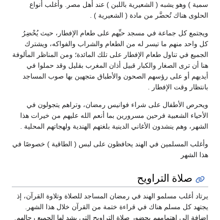
و يشبه ( الشعيرية باللبن ) عند أهل مصر. وأغلب أنواع
اك تُحضَّر من مادة ( الشعيرية ) .
ل جماعة في مسجد حيِّهم على طعام الإفطار، حيث يُحْضِرُ
منهم ما تيسر له من الطعام والشراب والفواكه، ويشترك
 تناول طعام الإفطار على تلك المائدة؛ ومن المناظر المألوفة
ى الصغار والكبار قبيل أذان المغرب بقليل وقد حملوا في
و على رؤسهم الصحون والأطباق متجهين بها صوب المساجد
قت الإفطار .
أطفال على شراء فوانيس رمضان، وتراهم يتجولون في
الشعبية فرحين مسرورين بما أنعم الله عليهم من خيرات هذا
م ينشدون الأغاني الدينية بلغتهم الهندية ولهجاتهم المحلية .
مسلمين في الهند يحافظون على لبس ( الطاقية ) خصوصًا في
ر
اة التراويح
ب مسلمو الهند في رمضان المساجد للصلاة وتلاوة القرآن، إذ
 مسلم هناك في قراءة ختمة من القرآن خلال هذا الشهر.
 اهتمامهم بحضور صلاة التراويح التي يشد لها الجميع رحالهم.