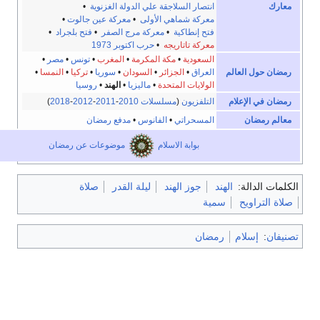
انتصار السلاجقة علي الدولة الغزنوية
•
معركة شماهي الأولى
•
معركة عين جالوت
•
فتح إنطاكية
•
معركة مرج الصفر
•
فتح بلجراد
•
معركة تاتاريجه
•
حرب اكتوبر 1973
السعودية
•
مكة المكرمة
•
المغرب
•
تونس
•
مصر
•
حول العالم
العراق
•
الجزائر
•
السودان
•
سوريا
•
تركيا
•
النمسا
•
الولايات المتحدة
•
ماليزيا
•
الهند
•
روسيا
في الإعلام
التلفزيون
(
مسلسلات 2010
-
2011
-
2012
-
2018
)
رمضان
المسحراتي
•
الفانوس
•
مدفع رمضان
بوابة الاسلام
موضوعات عن رمضان
الدالة:
الهند
جوز الهند
ليلة القدر
صلاة
تراويح
سمية
:
إسلام
رمضان