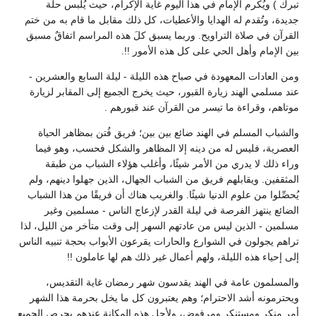
ُكرم الإمام في هذا اليوم غاية الإكرام، حيث يُلبس حلة
ُقدم له الهدايا والأعطيات، كل ذلك مقابل ما قام به من ختم
ي صلاة التراويح. وربما يسبق كلَ هذه المراسم اتفاقٌ مسبق
م وأهل الحي على كل هذه الأمور !!.
ات المعهودة في صباح هذه الليلة - ليلة السابع والعشرين -
 الهند زيارة القبور، حيث يخرج الجميع إلى المقابر لزيارة
وقراءة ما تيسر من القرآن عند قبورهم .
لمسلم في الهند ضائع بين بين؛ فريق فُتن بمظاهر الحياة
 فليس له من دينه إلا المظاهر والشكل فحسب، وهو فيما
لا يدري من الأمر شيئًا، وأغلب هؤلاء الشباب من طبقة
 ويقابلهم فريق من الشباب الجهال، الذين جهلوا دينهم، ولم
 من علوم الدنيا شيئًا. والغريب هناك أن فريقًا من هذا الشباب
تهز الفرصة في ليلة القدر لإزعاج الناس - مسلمين وغير
 الذين ليس من عادتهم السهر إلى وقت متأخر من الليل، لذا
ولون في الشوارع والحارات يقرعون الأبواب بحجة تنبيه الناس
 هذه الليلة، ولهم أعمال غير ذلك هم لها عاملون !!
ن عامة في الهند يقدسون شهر رمضان غاية التقديس،
ه أشد الاحترام؛ وهم يعتبرون كل ما يخل بحرمة هذا الشهر
 ومستنكر ومرفوض، ولأجل هذه المكانة عندهم يحرص الجميع