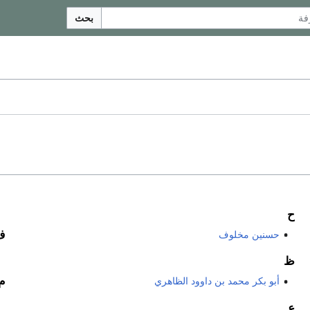
بحث
ح
ف
حسنين مخلوف
ظ
م
أبو بكر محمد بن داوود الظاهري
ع