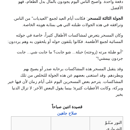
ة. وأصبح الناس اليوم يجودون بالمال بدل الطعام، فهو
ثالثة للمسحر
: فكانت أيام العيد لجمع "العيديات" من الناس.
ي هذه الجولات طبلته التي هي بمثابة هويته الخاصة.
سحر يتعرض لمشاكسات الأطفال كثيراً، خاصة في جولته
لجمع الأطعمة. فكانوا يلتفون حوله أو يلحقون به وهم يرددون:
ة مرته (زوجته) حبلة... شو جابت؟ ما جابت شي... جابت
يمشي!"
ل المسحر هذه المشاكسات برحابة صدر أو يصيح بهم
 وقد استغنى بعضهم عن هذه الجولة للتخلص من تلك
ت. يترحم بعض المسحرين اليوم على أيام زمان لأن فيها خير
انت الأعطيات كثيرة؛ بينما يقول البعض الآخر: لا تزال الدنيا
قصيدة اتنين صباحاً
صلاح جاهين
وْ
،