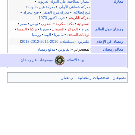
انتصار السلاجقة علي الدولة الغزنوية
•
معركة شماهي الأولى
•
معركة عين جالوت
•
فتح إنطاكية
•
معركة مرج الصفر
•
فتح بلجراد
•
معركة تاتاريجه
•
حرب اكتوبر 1973
السعودية
•
مكة المكرمة
•
المغرب
•
تونس
•
مصر
•
حول العالم
العراق
•
الجزائر
•
السودان
•
سوريا
•
تركيا
•
النمسا
•
الولايات المتحدة
•
ماليزيا
•
الهند
•
روسيا
في الإعلام
التلفزيون
(
مسلسلات 2010
-
2011
-
2012
-
2018
)
رمضان
المسحراتي
•
الفانوس
•
مدفع رمضان
بوابة الاسلام
موضوعات عن رمضان
:
شخصيات رمضانية
رمضان