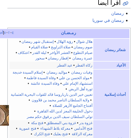
أ أيضا
ن
ن في سوريا
رمـضـان
e
t
v
أخف
هلال شوال
•
رؤية الهلال
•
إستقبال شهر رمضان
•
صوم رمضان
•
صلاة التراويح
•
صلاة القيام
•
رمضان
صيام التطوع
•
العشر الأواخر
•
ليلة القدر
•
اعتكاف
•
عمرة رمضان
•
إفطار رمضان
•
سحور
زكاة الفطر
•
عيد الفطر
وفيات رمضان
•
مواليد رمضان
•
إسلام السيدة خديجة
•
مولد الحسن بن علي
•
وفاة السيدة فاطمة
•
استشهاد الإمام علي
•
وفاة السيدة عائشة
•
ثورة أهل الربض
•
سلامية
تعيين خير الدين بارباروسا قائد للقوات البحرية العثمانية
•
ولاية السلطان الناصر محمد بن قلاوون
•
أفتتاح الجامع الأزهر للصلاة
•
دخول الخليفة المعز لدين الله القاهرة
•
تولي السلطان سيف الدين برقوق حكم مصر
غزوة بدر
•
غزوة بني المصطلق
•
فتح مكة
•
فتح الأندلس
•
معركة بلاط الشهداء
•
فتح عمورية
•
معركة الزلاقة
•
فتح بعلبك
•
فتح الكرك
•