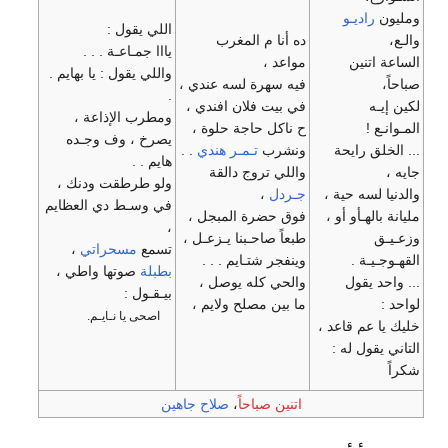
اديـو
اللي يقول :
ده أنا م المغرب
يااا جمـاعـة . . .
تنين
مواعد ،
واللي يقول : يا بهايم .
فيه سهرة لسه عندي ،
.
ه
في بيت فلان افندي ،
ومطرب الإذاعة ،
!
ح ناكل حاجة حلوة ،
يصرخ ، وف وجـده
ق رايحة
ونشرب
تـمـر هندي
. .
هايم . .
واللي تروج دالقة
ولو طرطقت ودنك ،
سه حية ،
جـردل
،
في وسـط دي العظايم
هـأو أو ،
فوق حضرة المبجل ،
،
طبعاً صاحـبنا يـزعـل ،
تسمع
مسحراتي
،
ـة .
وينفجر شتـايم . . .
بطبلة
صوتها واطي ،
 يقول
والحي كله يوصل ،
بيـقـول :
ما بين مصلح ولايم ،
اصحى يا نـايـم.
عم قاعد ،
ول له :
اتنين صباحاً
،
صلاح جاهين