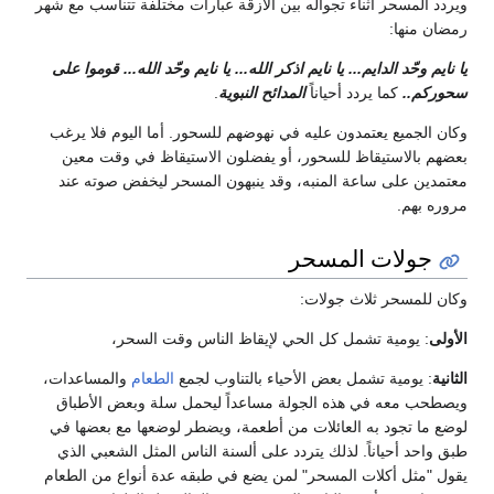
مسحر أثناء تجواله بين الأزقة عبارات مختلفة تتناسب مع شهر
ها:
ّد الدايم... يا نايم اذكر الله... يا نايم وحّد الله... قوموا على
.
كما يردد أحياناً
المدائح النبوية
.
ميع يعتمدون عليه في نهوضهم للسحور. أما اليوم فلا يرغب
لاستيقاظ للسحور، أو يفضلون الاستيقاظ في وقت معين
على ساعة المنبه، وقد ينبهون المسحر ليخفض صوته عند
م.
لات المسحر
سحر ثلاث جولات:
ومية تشمل كل الحي لإيقاظ الناس وقت السحر،
ومية تشمل بعض الأحياء بالتناوب لجمع
الطعام
والمساعدات،
عه في هذه الجولة مساعداً ليحمل سلة وبعض الأطباق
تجود به العائلات من أطعمة، ويضطر لوضعها مع بعضها في
أحياناً. لذلك يتردد على ألسنة الناس المثل الشعبي الذي
ل أكلات المسحر" لمن يضع في طبقه عدة أنواع من الطعام