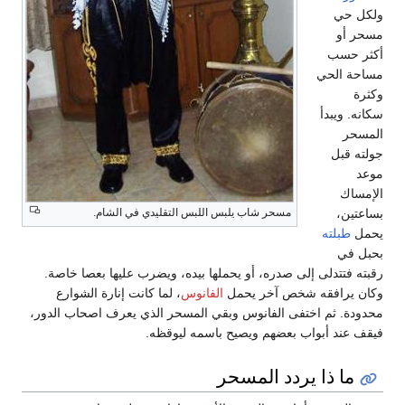
ب
لحي
بدأ
ل
مسحر شاب يلبس اللبس التقليدي في الشام.
ته
تدلى إلى صدره، أو يحملها بيده، ويضرب عليها بعصا خاصة.
افقه شخص آخر يحمل
الفانوس
، لما كانت إنارة الشوارع
ثم اختفى الفانوس وبقي المسحر الذي يعرف اصحاب الدور،
 أبواب بعضهم ويصيح باسمه ليوقظه.
 ذا يردد المسحر