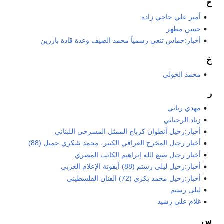
ح
أمير علي حاجي زاده
حسن مظهر
أخبار:حماس تنعي رسمياً محمد الضيف وعدة قادة بارزين
خ
محمد الخولي
ر
مهدي رباني
زياد الرحباني
أخبار:رحيل أنطوان كرباج الممثل المسرحي اللبناني
أخبار:رحيل المخرج العراقي الكبير، محمد شكري جميل (88)
أخبار:رحيل صنع الله إبراهيم الكاتب المصري
أخبار:رحيل ليلى رستم (88) أيقونة الإعلام العربي
أخبار:رحيل محمد بكري (72) الفنان الفلسطيني
ليلى رستم
غلام علي رشيد
س