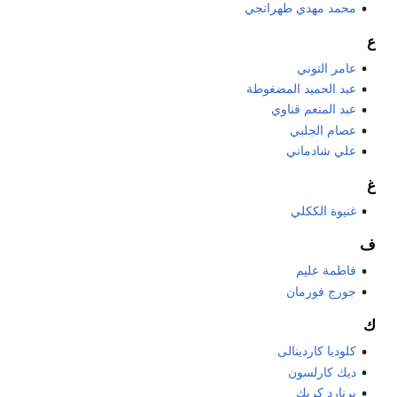
محمد مهدي طهرانجي
ع
عامر التوني
عبد الحميد المضغوطة
عبد المنعم قناوي
عصام الجلبي
علي شادماني
غ
غنيوة الككلي
ف
فاطمة عليم
جورج فورمان
ك
كلوديا كاردينالى
ديك كارلسون
برنارد كريك