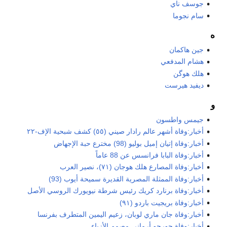
جوسف ناي
سام نجوما
ه
جين هاكمان
هشام المدفعي
هلك هوگن
ديفيد هيرست
و
جيمس واطسون
أخبار:وفاة أشهر عالم رادار صيني (٥٥) كشف شبحية الإف-٢٢
أخبار:وفاة إتيان إميل بوليو (98) مخترع حبة الإجهاض
أخبار:وفاة البابا فرانسس عن 88 عاماً
أخبار:وفاة المصارع هلك هوجان (٧١)، نصير العرب
أخبار:وفاة الممثلة المصرية القديرة سميحة أيوب (93)
أخبار:وفاة برنارد كريك رئيس شرطة نيويورك الروسي الأصل
أخبار:وفاة بريجيت باردو (٩١)
أخبار:وفاة جان ماري لوبان، زعيم اليمين المتطرف بفرنسا
أخبار:وفاة جورجو أرماني مصمم الأزياء