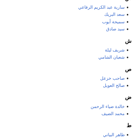
سارية عبد الكريم الرفاعي
سعد البريك
سميحة أيوب
سيد صادق
ش
شريف ليلة
شعبان الشامي
ص
صاحب خزعل
صالح العويل
ض
خالدة ضياء الرحمن
محمد الضيف
ط
طاهر البياتي