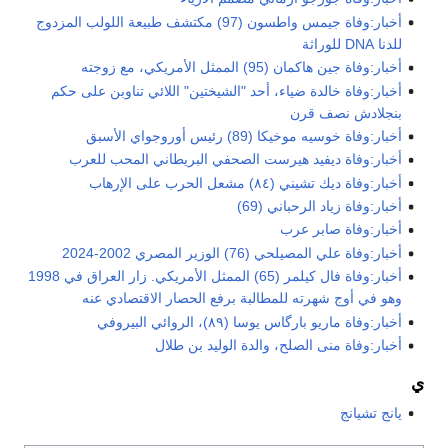
أخبار:وفاة جيمس واطسون (97) مكتشف طبيعة اللولب المزدوج
للدنا DNA للوراثة
أخبار:وفاة جين هاكمان (95) الممثل الأمريكي، مع زوجته
أخبار:وفاة خالدة ضياء، أحد "الشيختين" اللائي تناوبن على حكم
بنجلادش نصف قرن
أخبار:وفاة خوسيه موخيكا (89) رئيس أوروجواي الأسبق
أخبار:وفاة ديفيد هيرست الصحفي البريطاني المحب للعرب
أخبار:وفاة ديك تشيني (٨٤) مشعل الحرب على الإرهاب
أخبار:وفاة زياد الرحباني (69)
أخبار:وفاة صابر عرب
أخبار:وفاة علي المصيلحي (76) الوزير المصري 2002-2024
أخبار:وفاة فال كيلمر (65) الممثل الأمريكي. زار العراق في 1998
وهو في أوج شهرته للمطالبة برفع الحصار الاقتصادي عنه
أخبار:وفاة ماريو بارگاس يوسا (٨٩)، الروائي البيروفي
أخبار:وفاة منى الصلح، والدة الوليد بن طلال
ي
يانج تشيانج