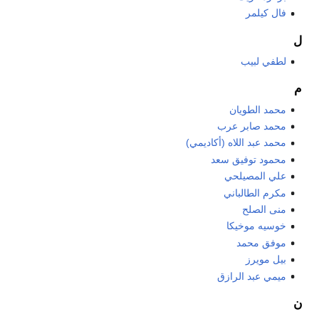
فال كيلمر
ل
لطفي لبيب
م
محمد الطويان
محمد صابر عرب
محمد عبد اللاه (أكاديمي)
محمود توفيق سعد
علي المصيلحي
مكرم الطالباني
منى الصلح
خوسيه موخيكا
موفق محمد
بيل مويرز
ميمي عبد الرازق
ن