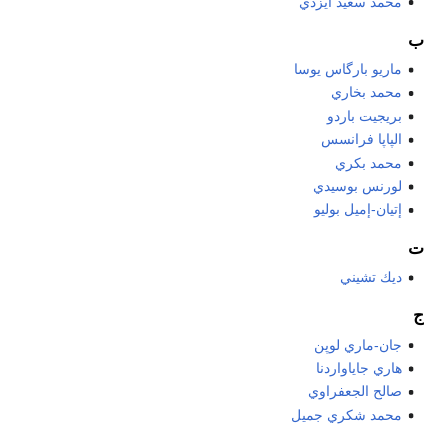
محمد سعيد ايزدي
ب
ماريو بارگاس يوسا
محمد بخاري
بريجيت باردو
الپاپا فرانسس
محمد بكري
لورنس بوسيدي
إتيان-إميل بوليو
ت
ديك تشيني
ج
جان-ماري لوپن
هاري جاياواردنا
صالح الجعفراوي
محمد شكري جميل