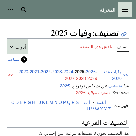
المعرفة
القائمة الرئيسية
بحث
أدوات
تصنيف
:
وفيات 2025
تصنيف
ناقش هذه الصفحة
أدوات
مساعدة
وفيات عقد
-
2026
-
2025
-
2024
-
2023
-
2022
-
2021
-
2020
>>
<<
2027
-
2028
-
2029
:
2020
هذا
التصنيف
عن أشخاص توفوا ح.
2025
.
See also:
تصنيف:مواليد 2025
.
القمة
·
أ
ب
T
S
R
Q
P
O
N
M
L
K
J
I
H
G
F
E
D
C
فهرست:
U
V
W
X
Y
Z
التصنيفات الفرعية
هذا التصنيف يحوي 3 تصنيفات فرعية، من إجمالي 3.