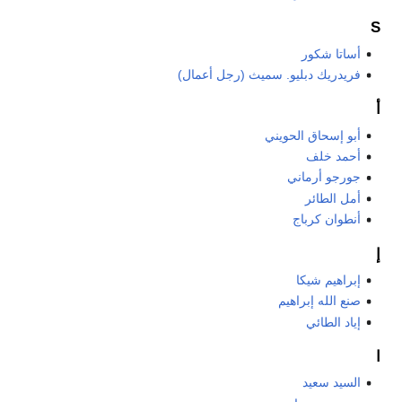
S
أساتا شكور
فريدريك دبليو. سميث (رجل أعمال)
أ
أبو إسحاق الحويني
أحمد خلف
جورجو أرماني
أمل الطائر
أنطوان كرباج
إ
إبراهيم شيكا
صنع الله إبراهيم
إياد الطائي
ا
السيد سعيد