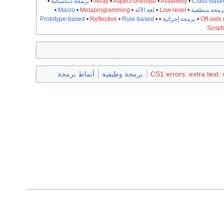
Class-base
•
Assembly
•
Aspect-oriented
•
Array
•
برمجة ديناميكية
•
رمجة منطقية
•
Low-level
•
لغة الآلة
•
Metaprogramming
•
Macro
•
Off-side 
•
برمجة إجرائية
•
•
Rule-based
•
Reflective
•
Prototype-based
Script
CS1 errors: extra text:
برمجة وظيفية
أنماط برمجة