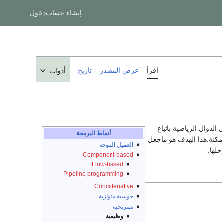
إنشاء حساب
دخول
اقرأ
عرض المصدر
تاريخ
أدوات
حسابات كحل الدوال الرياضية باتباع
أنماط البرمجة
مكنة.هذا الهدف هو ماجعل
العميل الموجه
لها.
Component-based
Flow-based
Pipeline programming
Concatenative
حوسبة متوازية
تصريحية
وظيفية