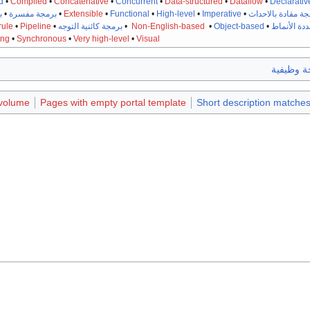
d
•
Compiled
•
Concatenative
•
Concurrent
•
Data-structured
•
Dataflow
•
Declarativ
جة مقادة بالاحداث
•
Imperative
•
High-level
•
Functional
•
Extensible
•
برمجة مفسرة
•
ب
ددة الأنماط
•
Object-based
•
Non-English-based
•
برمجة كائنية التوجه
•
Pipeline
•
rule
ing
•
Synchronous
•
Very high-level
•
Visual
ة وظيفية
 volume
Pages with empty portal template
Short description matches