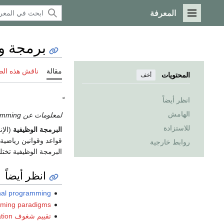
المعرفة
القائمة الرئيسية
برمجة و
مقالة
ناقش هذه ال
المحتويات
أخف
انظر أيضاً
الهامش
لمعلومات عن subroutine-oriented programming، انظر
للاستزادة
البرمجة الوظيفية
قواعد وقوانين رياضية
روابط خارجية
البرمجة الوظيفية تختل
انظر أيضاً
onal programming
mming paradigms
تقييم شغوف Eager evaluation