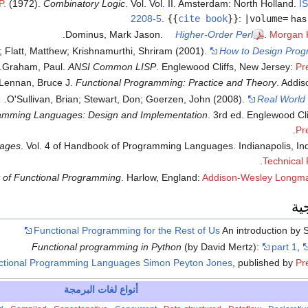
P.
(1972).
Combinatory Logic
. Vol. Vol. II. Amsterdam: North Holland.
I
2208-5
.
{{
cite book
}}
:
|volume=
has 
Dominus, Mark Jason.
Higher-Order Perl
.
Morgan 
t; Flatt, Matthew; Krishnamurthi, Shriram (2001).
How to Design Prog
Graham, Paul.
ANSI Common LISP
. Englewood Cliffs, New Jersey:
Pr
ennan, Bruce J.
Functional Programming: Practice and Theory
. Addis
O'Sullivan, Brian; Stewart, Don; Goerzen, John (2008).
Real World 
amming Languages: Design and Implementation
. 3rd ed. Englewood Cli
Pr
uages
. Vol. 4 of Handbook of Programming Languages. Indianapolis, In
Technical 
t of Functional Programming
. Harlow, England:
Addison-Wesley Longma
ية
Functional Programming for the Rest of Us
An introduction by
Functional programming in Python
(by David Mertz):
part 1
,
nctional Programming Languages
Simon Peyton Jones
, published by
Pr
أنواع لغات البرمجة