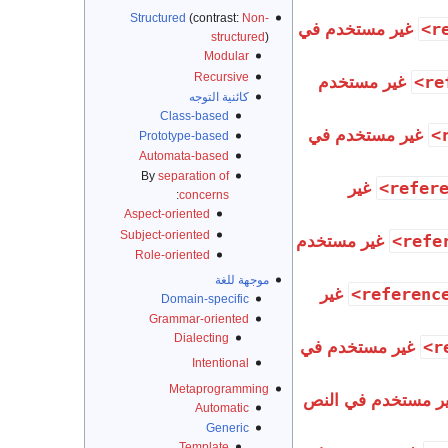
Structured
(contrast:
Non-
غير مستخدم في
structured
)
Modular
Recursive
غير مستخدم
كائنية التوجه
Class-based
غير مستخدم في
Prototype-based
Automata-based
By
separation of
غير
:
concerns
Aspect-oriented
Subject-oriented
غير مستخدم
Role-oriented
موجهة للغة
غير
Domain-specific
Grammar-oriented
Dialecting
غير مستخدم في
Intentional
Metaprogramming
ر مستخدم في النص
Automatic
Generic
Template