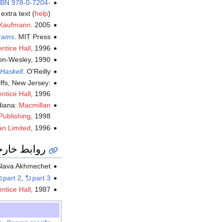
SBN
978-0-7204-
extra text (
help
)
Kaufmann
. 2005.
rams
. MIT Press.
entice Hall
, 1996.
on-Wesley, 1990.
Haskell
. O'Reilly.
ffs, New Jersey:
entice Hall
, 1996.
diana:
Macmillan
Publishing
, 1998.
n Limited
, 1996.
روابط خارج
 Slava Akhmechet
part 2
,
part 3
entice Hall
, 1987.