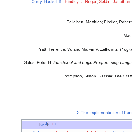
Curry, Haskell B.
;
Hindley, J. Roger
;
Seldin, Jonathan 
Felleisen, Matthias; Findler, Rober
MacL
Pratt, Terrence, W. and Marvin V. Zelkowitz.
Progr
Salus, Peter H.
Functional and Logic Programming Lang
Thompson, Simon.
Haskell: The Craf
The Implementation of Fu
e
t
v
أخف