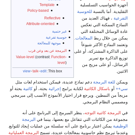
أجهزة الحواسيب التسلسلية
Template
Policy-based
التقليدية. أما بالنسبة
للحوسبة
التفرعية
، فهناك العديد من
Reflective
Attribute-oriented
النماذج الممكنة التي تعكس
عادة الوسائل المختلفة التي
غير حتمية
حوسبة تفرعية
يمكن من خلال ربط
المعالجات
.
موجهة للمعالجة
وتعتمد النماذج الأكثر شيوعاً
البرمجة عن بعد وعن قرب
على الذاكرة المشتركة، أو على
Value-level
(contrast:
Function-
توزيع الذاكرة مع تمرير
level
)
الرسائل، أو على مزيج من
الاثنين.
view
talk
edit
This box:
ويمكن
للغة البرمجة
دعم نماذج عديدة، فيمكن استخدام لغات مثل
سي++
أو
باسكال الكائنية
لكتابة برامج
إجرائية
بحتة، أو
كائنية
بحتة أو
مزيجاً من النمطين. ويرجع قرار اختيار الأنموذج الأنسب إلى مبرمجي
ومصممي النظام البرمجي.
في
البرمجة كائنية التوجه
، ينظر المبرمج إلى البرنامج على أنه
مجموعة من الكائنات التي تتفاعل مع بعضها، بينما في
البرمجة
الوظيفية
يمكن اعتبار برنامج على أنه سلسلة من عمليات إيجاد للتوابع.
وعندما تبرمج نظم حاسوبية بمعالجات عديدة، تسمح
البرمجة العملياتية