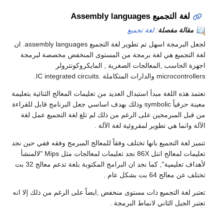
لغة التجميع Assembly languages
مقالة مفصلة
:
لغة تجميع
لجعل البرمجة اسهل تم تطوير لغة التجميع assembly languages. ان
لغة التجميع هي لغة برمجة من المستوى المنخفض مخصصة لبرمجة
اجهزة الحاسب ,المعالجات الصغرية , المايكروكونترولر
microcontrollers والدارات المتكاملة .IC integrated circuits.
تعتمد هذه اللغة مبدأ استبدال العديد من تعليمات المعالج الثنائية بتعليمة
معينة حرفياً symbolic وذلك بهدف اساسي جعل البرنامج قابل للقراءة
من قبل المبرمجين على الرغم من ذلك لم تلغ لغة التجميع عمل لغة
الآلة وانما هي تطوير لمقروئية لغة الآلة .
تتميز لغة التجميع بانها تختلف وفقاً للمعالج المبرمج وفقه ففي حين نجد
تعليمات لمعالج انتل 86X نجد تعليمات لمعالجات مثل Mips "لالمنشأ
لأهداف تعليمية", كما نجد ان البرامج المكتوبة بلغة تدعم معالج 32 بت
تختلف عن معالج 64 بت بشكل عام .
تعتبر لغة التجميع ذات مستوى منخفض ,ايضاً على الرغم من ذلك إلا انه
تعتبر الجيل الثاني لانماط البرمجة .