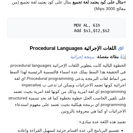
=مثال على كود يعتمد لغة تجميع
مثال على كود يعتمد لغة تجميع (من
معالج Mips 3000)
     Add $s1,$t2,$s2

اللغات الإجرائية Procedural Languages
مقالة مفصلة
:
برمجة إجرائية
الخطوة التالية كانت بتطوير اللغات الإجرائية procedural languages .
في الحقيقة هذا النمط يملك عدة اسماء فالتسمية الرئيسية لهذا النمط
من انماط لغات البرمجة يدعى Procedural programming اي لغة
اجرائية كونها تعتمد الاجرائيات ويمكن ان تدعى ب imperative
programming اي لغة امرية وذلك من كونها لغة امرية بحيث تعتمد
على تلقين الحاسب الحل خطوة بخطوة كما قد نجد تسمية structured
programming اي برمجة هيكلية بحيث تعتمد على مفهوم استدعاء
الاجرائيات او كما هي معروفة بالروتين .
تعتمد هذه اللغة عدة مبادىء :
تقسيم البرنامج الى عدة اقسام جزئية لتسهيل القراءة واعادة