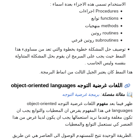
الاستخدام تسمى هذه الاجزاء بعدة اسماء :
Procedures اجراءات
functions توابع
methods منهجيات
routines روتين
subroutines روتين فرعي
توصيف حل المشكلة خطوة بخطوة والتي تعد من مساوىء هذا
النمط حيث يجب على المبرمج ان يقوم بحل المشكلة المتناولة
بنفسه وليس الحاسب .
هذا النمط كان يعتبر الجيل الثالث من انماط البرمجة.
اللغات غرضية التوجه object-oriented languages
مقالة مفصلة
:
برمجة غرضية التوجه
ظهر فيما بعد
مفهوم
اللغات غرضية التوجه object-oriented
languages في هذا المفهوم يفرض ان المعطيات والتوابع يجب ان
تكون مغلفة وعندما نريد استعمالها يجب ان يكون لدينا غرض من هذا
العنصر كي نستعمل التوابع والمعطيات
.الطريقة الوحيدة تتيح للمستهدم الوصول الى العناصر هي عن طريق