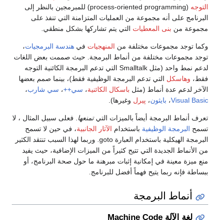
التوجه
(process-oriented programming) للمبرمجين بالنظر إلى
البرنامج على أنه مجموعة من العمليات المتزامنة التي تنفذ على
مجموعة من
بنى المعطيات
التي يتم تشاركها بشكل منطقي.
وكما توجد مجموعات مختلفة من
المنهجيات
في
هندسة البرمجيات
،
توجد مجموعات مختلفة من أنماط البرمجة. حيث صممت بعض اللغات
لدعم نمط واحد (مثل Smalltalk التي تدعم البرمجة الكائنية التوجه
فقط،
وهاسكل
التي تدعم البرمجة الوظيفية فقط)، بينما صمم بعضها
الآخر لدعم عدة أنماط (مثل
باسكال الكائنية
،
سي++
،
سي شارب
،
Visual Basic
،
بايثون
،
پيرل
وغيرها).
تعرف أنماط البرمجة أيضاً بالميزات التي
تمنعها
. فعلى سبيل المثال ، لا
تسمح
البرمجة الوظيفية
باستخدام
الآثار الجانبية
، في حين لا تسمح
البرمجة الهيكلية باستخدام العبارة goto. وربما لهذا السبب تنتقد الكثير
من الأنماط الجديدة التي تتيح كثيراً من الميزات الإضافية، حيث يفيد
منع ميزة معينة في إمكانية إثبات مبرهنة ما حول صحة البرنامج، أو
ببساطة فإنه ربما يتيح فهماً أفضل للبرنامج.
أنماط البرمجة
لغة الآلة Machine Code