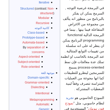
Iterative
في البرمجة غرضية التوجه ,
Structured
(contrast:
Non-
المبرمج يمكن ان يفكر
structured
)
Modular
بالبرنامج من منظور انه يتألف
Recursive
من مجموعة من الاغراض
كائنية التوجه
المتفاعلة فيما بينها , بينما في
Class-based
البرمجة الدالية functional
Prototype-based
programming البرنامج يمكن
Automata-based
ان ينظر له على انه سلسلة
By
separation of
من تقييمات التوابع المتتالية .
:
concerns
عند البرمجة بالحاسب او انظمة
Aspect-oriented
تملك عدة معالجات فإن نمط
Subject-oriented
Role-oriented
process-oriented يسمح
للمبرمجين لينظرو للتطبيقات
موجهة للغة
Domain-specific
كما انها مجوعة من العمليات
Grammar-oriented
المتزامنة تتصرف وفقاً لبنية
Dialecting
المعطيات المشتركة .
Intentional
النموذج الحاسوبي هو
تجريد
Metaprogramming
لنظام حاسوبي، مثل "
نموذج
Automatic
فون نيومان
" المستخدمة في
Generic