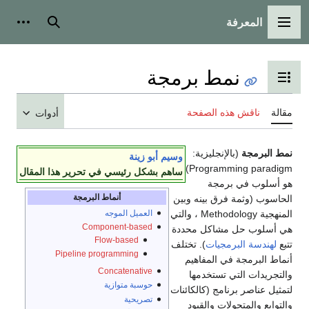
المعرفة
القائمة الرئيسية
بحث
أدوات
نمط برمجة
تبديل عرض جدول المحتويات
مقالة
ناقش هذه الصفحة
أدوات
نمط البرمجة
(بالإنجليزية:
وسيم أبو زينة
Programming paradigm‏)
ساهم بشكل رئيسي في تحرير هذا المقال
هو أسلوب في برمجة
أنماط البرمجة
الحاسوب (وثمة فرق بينه وبين
العميل الموجه
المنهجية Methodology ، والتي
Component-based
هي أسلوب حل مشاكل محددة
Flow-based
تتبع
لهندسة البرمجيات
). تختلف
Pipeline programming
أنماط البرمجة في المفاهيم
Concatenative
والتجريدات التي تستخدمها
حوسبة متوازية
لتمثيل عناصر برنامج (كالكائنات
تصريحية
والتوابع والمتحولات والقيود