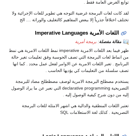
توابع الغرض العامة فقط .
لقد كانت لغات البرمجة غرضية التوجه هي تطوير للغات الإجرائية ولا
تختلف اختلافاً جذرياً إلا ببعض المفاهيم كالتغليف والوراثة .... الخ
اللغات الأمرية Imperative Languages
مقالة مفصلة
:
برمجة أمرية
ظهر فيما بعد اللغات الامرية imperative نمط اللغات الامرية هي نمط
من انماط لغات البرمجة التي تصف الحوسبة وفق تعليمات تغير حالة
البرنامج . تعبر اللغات الامرية عن الاوامر لفعل عمل محدد . كما انها
تصف سلسلة من التعليمات كي يؤديها الحاسب .
يستخدم مصطلح البرمجة الامرية لوصف مصططلح مضاد للبرمجة
التصريحية declarative programming الني نعبر عن ما يراد الوصول
إليه من دون شرح كيفية الوصول إليه .
تعتبر اللغات المنطقية والدالية هي اشهر الامثلة للغات البرمجة
التصريحية . كذلك لغة الاستعلامات SQL