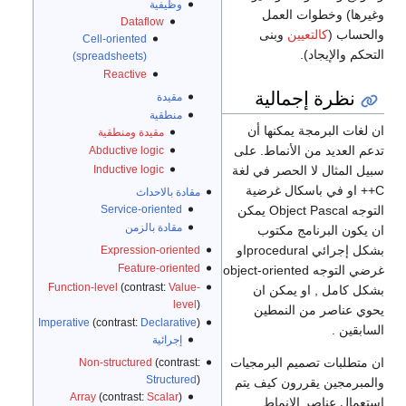
وظيفية
وغيرها) وخطوات العمل
Dataflow
والحساب (
كالتعيين
وبنى
Cell-oriented
التحكم والإيجاد).
(spreadsheets)
Reactive
نظرة إجمالية
مقيدة
منطقية
ان لغات البرمجة يمكنها أن
مقيدة ومنطقية
تدعم العديد من الأنماط. على
Abductive logic
Inductive logic
سبيل المثال لا الحصر في لغة
C++ او في باسكال غرضية
مقادة بالاحداث
Service-oriented
التوجه Object Pascal يمكن
مقادة بالزمن
ان يكون البرنامج مكتوب
بشكل إجرائي proceduralاو
Expression-oriented
Feature-oriented
غرضي التوجه object-oriented
Function-level
(contrast:
Value-
بشكل كامل , او يمكن ان
level
)
يحوي عناصر من النمطين
Imperative
(contrast:
Declarative
)
السابقين .
إجرائية
ان متطلبات تصميم البرمجيات
Non-structured
(contrast:
Structured
)
والمبرمجين يقررون كيف يتم
Array
(contrast:
Scalar
)
استعمال عناصر الانماط .