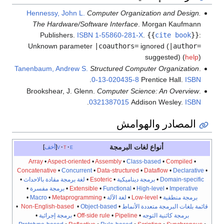
Hennessy, John L.
Computer Organization and Design.
The Hardware/Software Interface
. Morgan Kaufmann
Publishers.
ISBN
1-55860-281-X
.
{{
cite book
}}
:
Unknown parameter
|coauthors=
ignored (
|author=
suggested) (
help
)
Tanenbaum, Andrew S.
Structured Computer Organization
.
.
0-13-020435-8
Prentice Hall.
ISBN
Brookshear, J. Glenn.
Computer Science: An Overview
.
.
0321387015
Addison Wesley.
ISBN
المصادر والهوامش
أنواع لغات البرمجة
e
t
v
أخف
Array
•
Aspect-oriented
•
Assembly
•
Class-based
•
Compiled
•
Concatenative
•
Concurrent
•
Data-structured
•
Dataflow
•
Declarative
•
Domain-specific
•
برمجة ديناميكية
•
Esoteric
•
لغة برمجة مقادة بالاحداث
•
Imperative
•
High-level
•
Functional
•
Extensible
•
برمجة مفسرة
•
برمجة منطقية
•
Low-level
•
لغة الآلة
•
Metaprogramming
•
Macro
•
قائمة بلغات البرمجة متعددة الأنماط
•
Object-based
•
Non-English-based
•
برمجة كائنية التوجه
•
Pipeline
•
Off-side rule
•
برمجة إجرائية
•