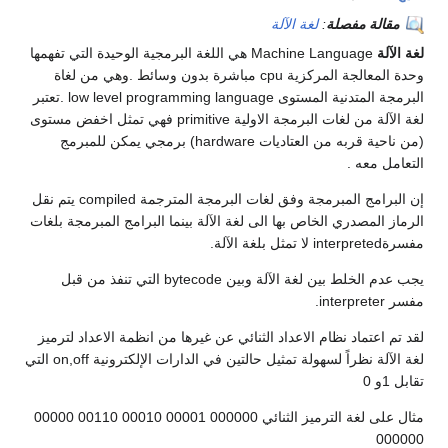
مقالة مفصلة
:
لغة الآلة
لغة الآلة
Machine Language هي اللغة البرمجية الوحيدة التي تفهمها
وحدة المعالجة المركزية cpu مباشرة بدون وسائط .وهي من لغاة
البرمجة المتدنية المستوى low level programming language .تعتبر
لغة الآلة من لغات البرمجة الاولية primitive فهي تمثل اخفض مستوى
(من ناحية قربه من العتاديات hardware) برمجي يمكن للمبرمج
التعامل معه .
إن البرامج المبرمجة وفق لغات البرمجة المترجمة compiled يتم نقل
الرماز المصدري الخاص بها الى لغة الآلة بينما البرامج المبرمجة بلغات
مفسرةinterpreted لا تمثل بلغة الآلة.
يجب عدم الخلط بين لغة الآلة وبين bytecode التي تنفذ من قبل
مفسر interpreter.
لقد تم اعتماد نظام الاعداد الثنائي عن غيرها من انظمة الاعداد لترميز
لغة الآلة نظراً لسهولة تمثيل حالتين في الدارات الإلكترونية on,off التي
تقابل 1و 0
مثال على لغة الترميز الثنائي 000000 00001 00010 00110 00000
000000