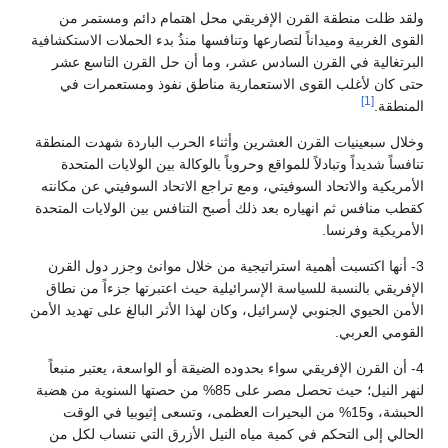
ولقد ظلت منطقة القرن الإفريقي محل اهتمام دائم ومستمر من
القوى الغربية وميداناً لتصارعها وتنافسها منذُ بدء الحملات الاستكشافية
البرتغالية في القرن السادس عشر، وما أن حل القرن التاسع عشر
حتى كان لأغلب القوى الاستعمارية مناطق نفوذ ومستعمرات في
[1]
المنطقة.
وخلال سبعينيات القرن العشرين وأثناء الحرب الباردة شهدت المنطقة
تنافساً شديداً وتبادلاً للمواقع وحروباً بالوكالة بين الولايات المتحدة
الأمريكية والاتحاد السوفيتي، ومع تراجع الاتحاد السوفيتي عن مكانته
كقطب منافس ثم انهياره بعد ذلك أصبح التنافس بين الولايات المتحدة
الأمريكية وفرنسا.
3- أنها اكتسبت أهمية استراتيجية من خلال موانئ وجزر دول القرن
الإفريقي بالنسبة للسياسة الإسرائيلية حيث اعتبرتها جزءاً من نطاق
الأمن الحيوي الجنوبي لإسرائيل، وكان لهذا الأثر البالغ على تهديد الأمن
القومي العربي.
4- أن القرن الإفريقي سواء بحدوده الضيقة أو الواسعة، يعتبر منبعاً
لنهر النيل؛ حيث تحصل مصر على 85% من حصتها السنوية من هضبة
الحبشة، و15% من البحيرات العظمى، وتسعى إثيوبيا في الوقت
الحالي إلى التحكم في كمية مياه النيل الأزرق التي تنساب لكل من