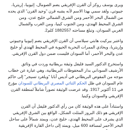
ويرى يوسف روكز أن القرن الإفريقي يضم الصومال، إثيوبيا، إريتريا،
جيبوتي، ولقد سمي بهذا الاسم لأنه يشبه قرن "وحيد القرن" الذي يحده
من الشمال البحر الأحمر ومن الشرق الشمالي خليج عدن، ومن
الشرق المحيط الهندي، ومن الجنوب كينيا، ومن الغرب والشمال
الغربي السودان، وتبلغ مساحته 1882557 كلم2.
واعتبر بيركيت هابتي سيلاسي أن القرن الإفريقي يضم إثيوبيا وجيبوتي
وإريتريا، ويحاذي الممرات البحرية الحيوية في المحيط الهندي أو خليج
عدن والبحر الأحمر، أما السودان فليست ضمن دول القرن الإفريقي.
واستخرج الدكتور السيد فليفل وثيقة بريطانية وردت في وثائق
الأرشيف السوداني بدار المحفوظات البريطانية، وهي عبارة عن خطاب
موجه من المفوض البريطاني في أديس أبابا "ويلغرد تسيجر" إلى حاكم
عام السودان في ظل
الحكم الثنائي المصري البريطاني للسودان
مؤرخ
في 11 أكتوبر 1917. وقد عرضت الوثيقة تصوراً شاملاً لمنطقة القرن
الإفريقي والسودان وكينيا.
واستناداً على هذه الوثيقة كان من رأي الدكتور فليفل أن القرن
الإفريقي هو ذلك البروز المثلث الشكل، الواقع بين الشرق الإفريقي
الذي يشرف على المحيط الهندي، خليج عدن، ويمتد شمالاً على ساحل
البحر الأحمر لمسافة 600 ميل، ويمتد إلى داخل القارة الإفريقية