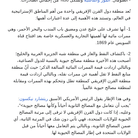
تُعد منطقة دول القرن الإفريقي واحدة من أهم المناطق الإستراتيجية
في العالم، وتستند هذه الأهمية إلى عدة اعتبارات أهمها:
1- أنها تشرف على خليج عدن ومضيق باب المندب والبحر الأحمر، وهي
ممرات مائية لها أهميتها التجارية والعسكرية خاصة بعد افتتاح قناة
السويس عام 1869.
2- باكتشاف النفط والغاز في منطقة شبه الجزيرة العربية والخليج؛
أصبحت هذه الأخيرة منطقة مصالح حيوية بالنسبة للدول الصناعية،
وبالتالي ازدادت قيمة الممرات المائية السالفة الذكر؛ حيث أنّ منطقة
منابع النفط لا تقل أهمية عن ممرات نقله، وبالتالي ازدادت قيمة
منطقة القرن الإفريقي كمنطقة تطل وتتحكم بهذه الممرات ومقابلة
لمنطقة مصالح حيوية عالمياً.
وفي هذا الإطار يقول الرئيس الأمريكي الأسبق
ريتشارد نيكسون
:
"يجب أن نتعامل مع المصالح الثانوية أحياناً وكأنها مصالح حيوية>"،
وعليه، إذا كانت دول القرن الإفريقي لا ترقى إلى مرتبة المصالح
الحيوية للولايات المتحدة، فهي تأتي دون شك في المرتبة الثانية، أي
ضمن المصالح الثانوية، وبالتالي يتم التعامل معها أحياناً من قبل
الولايات المتحدة في إطار المصالح الحيوية لها.