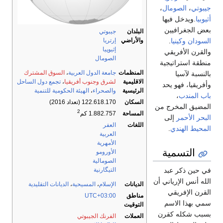
جيبوتي
،
الصومال
،
أثيوبيا
.ويدخل فيها
بعض الجغرافيين
البلدان
جيبوتي
السودان
وكينيا
.
والأراضي
إرتريا
إثيوپيا
والقرن الأفريقي
الصومال
منطقة استراتيجية
المنظمات
جامعة الدول العربية
،
السوق المشترك
بالنسبة لآسيا
الاقليمية
لشرق وجنوب أفريقيا
،
تجمع دول الساحل
وأفريقيا، فهو يحد
الرئيسية
والصحراء
،
الهيئة الحكومية للتنمية
باب المندب
،
السكان
122.618.170 (تعداد 2016)
المضيق المخرج من
2
المساحة
1.882.757 كم
البحر الأحمر
إلى
اللغات
العفر
المحيط الهندي
.
العربية
الأمهرية
التسمية
الأورومو
الصومالية
التيگارنية
في حين ذكر عبد
الله أنس الإرياني أن
الديانات
الإسلام
،
المسيحية
،
الديانات التقليدية
القرن الإفريقي
مناطق
UTC+03:00
سمي بهذا الاسم
التوقيت
بسبب شكله كقرن
العملات
الفرنك الجيبوتي