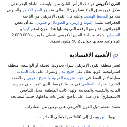
القرن الأفريقي
هو ذلك الرأس الناتئ من اليابسة ، الناطح البحر على
شكل قرن يشق الماء شطرين: الشمالي منه هو
البحر الأحمر
والجنوبي
منه هو
المحيط الهندي
. وعليه فإن القرن الإفريقي من الناحية
الجغرافية يشمل
إثيوبيا
و
إريتريا
و
الصومال
و
جيبوتي
. بيد أن بعض
الجغرافيين قد وسع الرقعة التي يشملها هذا القرن لتضم
كينيا
و
السودان
. وتمتد مساحة القرن الأفريقي لتغطي ما يقرب 2.000.000
كم2 وعدد سكانها حوالي 90.2 مليون نسمة.
الأهمية الاقتصادية
تُعتبر منطقة القرن الإفريقي سواء بحدودها الضيقة أو الواسعة، منطقة
استراتيجية، كونها تطل على
خليج عدن
وتشرف على
باب المندب
،
مقابلة لآبار النفط في
شبه الجزيرة العربية
والخليج العربي
وملاصقة
لإقليم
البحيرات العظمى
في وسط إفريقيا، الذي يتميز بغنى موارده
المائية والنفطية والمعدنية، ولهذا كانت المنطقة، محل للتنافس
الاستعماري الذي عمل على تأجيج الصراعات بداخلها، خدمتاً لمصالحه.
تعتمد معظم دول القرن الأفريقي على نوعين من الصادرات:
- إثيوبيا:
البن
ويصل إلى 60% من اجمالي الصادرات.
- الصومال:
الموز
والماشية
وتشكل 50% من إجمالي الصادرات.