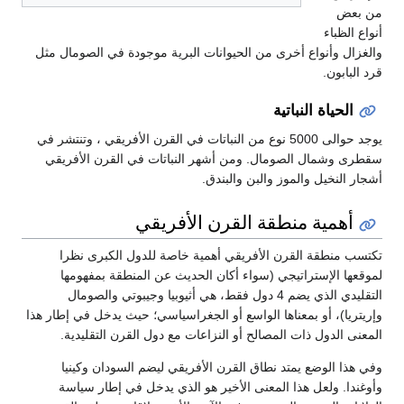
من بعض
أنواع الظباء
والغزال وأنواع أخرى من الحيوانات البرية موجودة في الصومال مثل
قرد البابون.
الحياة النباتية
يوجد حوالى 5000 نوع من النباتات في القرن الأفريقي ، وتنتشر في
سقطرى وشمال الصومال. ومن أشهر النباتات في القرن الأفريقي
أشجار النخيل والموز والبن والبندق.
أهمية منطقة القرن الأفريقي
تكتسب منطقة القرن الأفريقي أهمية خاصة للدول الكبرى نظرا
لموقعها الإستراتيجي (سواء أكان الحديث عن المنطقة بمفهومها
التقليدي الذي يضم 4 دول فقط، هي أثيوبيا وجيبوتي والصومال
وإريتريا)، أو بمعناها الواسع أو الجغراسياسي؛ حيث يدخل في إطار هذا
المعنى الدول ذات المصالح أو النزاعات مع دول القرن التقليدية.
وفي هذا الوضع يمتد نطاق القرن الأفريقي ليضم السودان وكينيا
وأوغندا. ولعل هذا المعنى الأخير هو الذي يدخل في إطار سياسة