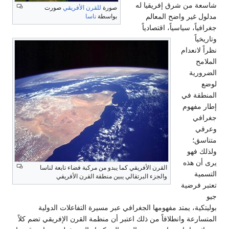
شاسعة من شرق إفريقيا له
صورة
للقرن الأفريقي
صورت
مدلول غير واضح المعالم
بواسطة
ناسا
جغرافياً، سياسياً، اقتصادياً
وتاريخياً
نظراً لانعدام
الملامح
الضرورية
لوضع
المنطقة في
إطار مفهوم
جغرافي
وعرقي
متناسق؛
ولذلك فهو
يرى أن هذه
القرن الأفريقي كما يبدو من مركبة فضاء تابعة لناسا
التسمية
والجزء البرتقالي يبين منطقة القرن الأفريقي
تعتبر فرضية
جيو
بوليتكية، يمتد مفهومها الجغرافي عبر مسيرة التفاعلات الدولية
المتسارعة وانطلاقاً من ذلك اعتبر أن منظمة القرن الإفريقي تضم كلاً