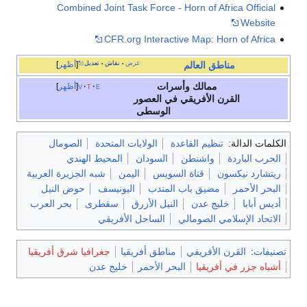
Combined Joint Task Force - Horn of Africa Official
Website
CFR.org Interactive Map: Horn of Africa
عرض
نقاش
تعديل
أظهر
مناطق
العالم
•
•
ممالك وأسرات
e
t
v
أظهر
القرن الأفريقي
في العصور
الوسطى
الكلمات الدالة:
تنظيم القاعدة
الولايات المتحدة
الصومال
الحرب الباردة
واشنطن
السودان
المحيط الهندي
ريتشارد نيكسون
قناة السويس
اليمن
شبه الجزيرة العربية
البحر الأحمر
مضيق باب المندب
اليونيسف
حوض النيل
أديس أبابا
خليج عدن
النيل الأزرق
سقطرى
بحر العرب
الاتحاد الإسلامي الصومالي
الساحل الأفريقي
تصنيفات
:
القرن الأفريقي
مناطق أفريقيا
جغرافيا شرق أفريقيا
أشباه جزر في أفريقيا
البحر الأحمر
خليج عدن