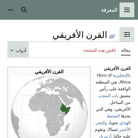
المعرفة
القائمة الرئيسية
بحث
أدوات
القرن الأفريقي
تبديل عرض جدول المحتويات
مقالة
ناقش هذه الصفحة
أدوات
القرن الأفريقي
القرن الأفريقي
بالإنجليزية
Horn of
Africa، هي المنطقة
الواقعة على رأس
مضيق
باب المندب
من الساحل
الأفريقي، وهي التي
يحدها
المحيط
الهندي
جنوبا،
والبحر
الأحمر
شمالا، وتقوم
عليه حاليا:
أرتيريا
،