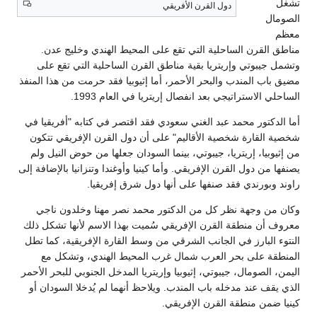
تشغل
دول القرن الأفريقي
الصومال
معظم
مناطق القرن الساحلية التي تقع على المحيط الهندي وخليج عدن.
وتشمل جيبوتي وإريتريا بقية مناطق القرن الساحلية التي تقع على
مضيق باب المندب والبحر الأحمر، أما إثيوبيا فقد حرمت من هذا المنفذ
الساحلي الاستراتيجي بعد انفصال إريتريا في العام 1993.
أما الدكتور محمد عبد الغني سعودي فقد اقتصر في كتابه "أفريقيا في
شخصية القارة شخصية الأقاليم" على أن دول القرن الإفريقي تتكون
من إثيوبيا، إريتريا، جيبوتي، بينما السودان جعلها من حوض النيل ولم
يصنفها من دول القرن الإفريقي. وأما كينيا وأوغندا وتنزانيا بالإضافة إلى
راوند وبورندي فقد صنفها على أنها دول شرق إفريقيا.
وكان من وجهة نظر كل من الدكتور محمد نصر مهنا وخلدون ناجي
معروف أن منطقة القرن الإفريقي سُميت بهذا الاسم لأنها تشكل ذلك
النتوء البارز في الجانب الشرقي من وسط القارة الإفريقية، كما تطل
المنطقة على بحر العرب شمال غرب المحيط الهندي، وتشكل مع
اليمن، الصومال، جيبوتي، إثيوبيا وإريتريا المدخل الجنوبي للبحر الأحمر
الذي يقف عند مدخله باب المندب. ويلاحظ أنهما لم يُدخلا السودان أو
كينيا ضمن منطقة القرن الإفريقي.