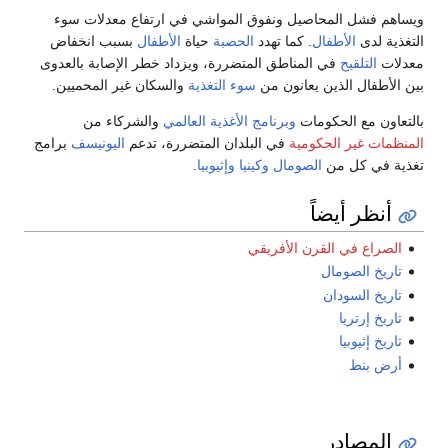
ويساهم فشل المحاصيل ونفوق المواشي في ارتفاع معدلات سوء
التغذية لدى
الأطفال
. كما تهدد
الحصبة
حياة
الأطفال
بسبب انخفاض
معدلات
التلقيح
في المناطق المتضررة، ويزداد خطر الإصابة بالعدوى
بين الأطفال الذين يعانون من
سوء التغذية
والسكان غير المحميين.
بالتعاون مع الحكومات
وبرنامج الأغذية العالمي
والشركاء من
المنظمات غير الحكومية
في البلدان المتضررة، تدعم
اليونيسف
برامج
تغذية في كل من
الصومال
وكينيا
وإثيوبيا
.
أنظر أيضاً
الصراع في القرن الأفريقي
تاريخ الصومال
تاريخ السودان
تاريخ إرتريا
تاريخ إثيوبيا
أرض بنط
المصادر