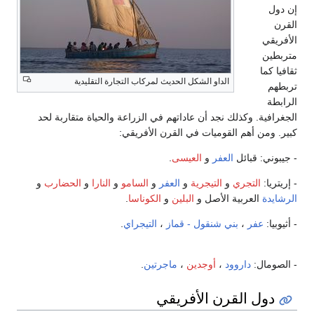
إن دول
القرن
الأفريقي
متربطين
ثقافيا كما
الداو الشكل الحديث لمركاب التجارة التقليدية
تربطهم
الرابطة
الجغرافية. وكذلك نجد أن عاداتهم في الزراعة والحياة متقاربة لحد
كبير. ومن أهم القوميات في القرن الأفريقي:
- جيبوني: قبائل
العفر
و
العيسى
.
- إريتريا:
التجري
و
التيجرية
و
العفر
و
السامو
و
النارا
و
الحضارب
و
الرشايدة
العربية الأصل و
البلين
و
الكوناسا
.
- أثيوبيا:
عفر
،
بني شنقول - قماز
،
التيجراي
.
- الصومال:
داروود
،
أوجدين
،
ماجرتين
.
دول القرن الأفريقي