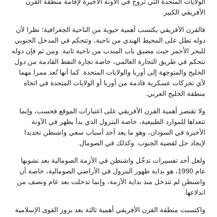
الولايات المتحدة التي تروج في الآونة الأخيرة لإقامة منطقة القرن
الأفريقي الكبير.
فالقرن الأفريقي يكتسب أهمية حيوية من الناحية الجغرافية؛ نظرا لأن
دوله تطل على المحيط الهندي من ناحية، وتتحكم في المدخل الجنوبي
للبحر الأحمر حيث مضيق باب المندب من ناحية ثانية. ومن ثم فإن دوله
تتحكم في طريق التجارة العالمي، خاصة تجارة النفط القادمة من دول
الخليج والمتوجهة إلى أوربا والولايات المتحدة. كما أنها تُعد ممرا مهما
لأي تحركات عسكرية قادمة من أوربا أو الولايات المتحدة في اتجاه
منطقة الخليج العربي.
ولا تقتصر أهمية القرن الأفريقي على اعتبارات الموقع فحسب، وإنما
تتعداها للموارد الطبيعية، خاصة البترول الذي بدأ يظهر في الآونة
الأخيرة في السودان، وهو ما يعد أحد أسباب سعي واشنطن تحديدا
لإيجاد حل لقضية الجنوب. وكذلك في الصومال.
ولعل أحد تفسيرات تدخّل واشنطن في الأزمة الصومالية بعد نشوبها
عام 1990، هو بداية ظهور البترول في الأراضي الصومالية، خاصة أن
واشنطن لم تتدخل منذ بداية الأزمة، وإنما تدخلت بعد عام ونصف من
اندلاعها.
واكتسبت منطقة القرن الأفريقي أهمية ثالثة بعد بروز القوى الإسلامية