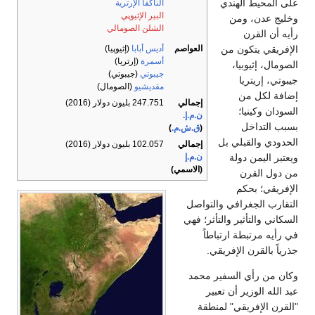
على المحيط الهندي
الناكفا الإرترية
البير الإثيوپي
وخليج عدن، ومن
الشلن الصومالي
رأيه أن القرن
العواصم
أديس أبابا
(إثيوپيا)
الإفريقي يتكون من
أسمرة
(إرتريا)
الصومال، إثيوبيا،
جيبوتي
(جيبوتي)
جيبوتي، إريتريا
مقديشيو
(الصومال)
إضافة لكل من
إجمالي
247.751 بليون دولار (2016)
السودان وكينيا؛
ن.م.إ.
بسبب التداخل
(
ق.ش.م.
)
الحدودي والقبلي بل
إجمالي
102.057 بليون دولار (2016)
ن.م.إ
ويعتبر اليمن دولة
(الاسمي)
من دول القرن
الإفريقي؛ بحكم
التقارب الجغرافي والتواصل
السكاني والتأثير والتأثر؛ فهي
في رأيه مرتبطة ارتباطاً
جذرياً بالقرن الإفريقي.
وكان من رأي السفير محمد
عبد الله الوزير أن تعبير
"القرن الإفريقي" لمنطقة