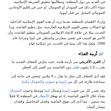
في العديد من دول المنطقة، ومطالبتها بتطبيق الشريعة الإسلامية،
سواء أكان ذلك في السودان أو الصومال، أو حتى في إقليم الأوجادين
الصومالي المحتل من قبل أثيوبيا.
وازداد الاهتمام بالمنطقة بعدما تردد أن هذه القوى الإسلامية الداخلية
لها اتصالات ببعض القوى الإسلامية الخارجية، مثل تنظيم القاعدة. وبدأ
الحديث مثلا عن علاقة الاتحاد الإسلامي الصومالي بتنظيم القاعدة، وأن
الأخير هو السبب في تفجير سفارتي واشنطن في كينيا وتنزانيا عام
1998. ولعل هذا كان سببا في الحديث عن إمكانية قيام
أزمة الغذاء
أن
القرن الأفريقي
يمر بأزمة هامة، حيث يعرّض الجفاف الشديد ما
يقدر بـ 1,5 مليون
طفل
دون الخامسة من العمر إلى الخطر.
فقد أدى الجفاف إلى جعل ما يقدّر بـ 8 ملايين شخص في حاجة إلى
مساعدة طارئة في كل من
إثيوبيا
و
جيبوتي
والصومال
وكينيا
.
وقد تضرر كل من جنوب
إثيوبيا
وشمال
كينيا
ووسط وجنوب
الصومال
بشدّة خلال الأشهر الماضية، إذ لم تهطل
الأمطار
في المنطقة إلا قليلاً
منذ سنتين ، مما أدى إلى نفوق الماشية وفشل المحاصيل وفقدان
مصادر المياه.