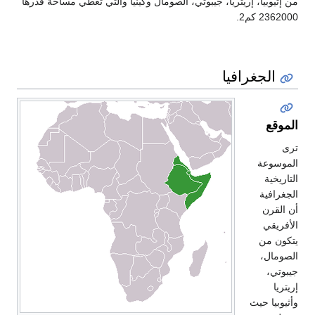
من إثيوبيا، إريتريا، جيبوتي، الصومال وكينيا والتي تغطي مساحة قدرها
2362000 كم2.
الجغرافيا
الموقع
ترى
الموسوعة
التاريخية
الجغرافية
أن القرن
الأفريقي
يتكون من
الصومال،
جيبوتي،
إريتريا
وأثيوبيا حيث