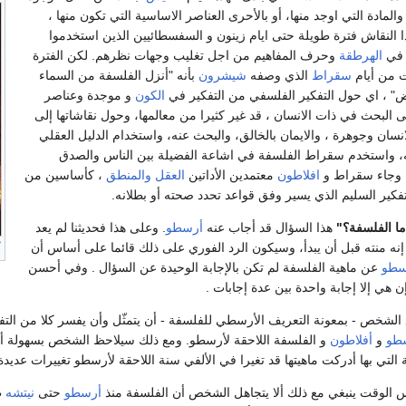
والمادة التي اوجد منها، أو بالأحرى العناصر الاساسية التي تكون منها ،
 النقاش فترة طويلة حتى ايام زينون و السفسطائيين الذين استخدموا
 في
الهرطقة
وحرف المفاهيم من اجل تغليب وجهات نظرهم. لكن الفترة
ت من أيام
سقراط
الذي وصفه
شيشرون
بأنه "أنزل الفلسفة من السماء
ض" ، اي حول التفكير الفلسفي من التفكير في
الكون
و موجدة وعناصر
لى البحث في ذات الانسان ، قد غير كثيرا من معالمها، وحول نقاشاتها إلى
انسان وجوهرة ، والايمان بالخالق، والبحث عنه، واستخدام الدليل العقلي
ه، واستخدم سقراط الفلسفة في اشاعة الفضيلة بين الناس والصدق
 وجاء سقراط و
افلاطون
معتمدين الأداتين
العقل
والمنطق
، كأساسين من
كير السليم الذي يسير وفق قواعد تحدد صحته أو بطلانه.
ا الفلسفة؟"
هذا السؤال قد أجاب عنه
أرسطو
. وعلى هذا فحديثنا لم يعد
إنه منته قبل أن يبدأ، وسيكون الرد الفوري على ذلك قائما على أساس أن
سطو
عن ماهية الفلسفة لم تكن بالإجابة الوحيدة عن السؤال . وفي أحسن
ن هي إلا إجابة واحدة بين عدة إجابات .
الشخص - بمعونة التعريف الأرسطي للفلسفة - أن يتمثّل وأن يفسر كلا من التف
طو
و
أفلاطون
و الفلسفة اللاحقة لأرسطو. ومع ذلك سيلاحظ الشخص بسهولة أن
التي بها أدركت ماهيتها قد تغيرا في الألفي سنة اللاحقة لأرسطو تغييرات عديدة
الوقت ينبغي مع ذلك ألا يتجاهل الشخص أن الفلسفة منذ
أرسطو
حتى
نيتشه
ظ