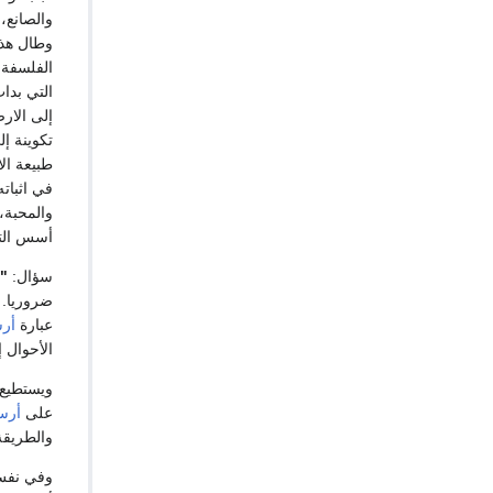
والصانع، 
وطال هذا
الفلسفة
التي بدا
إلى الار
تكوينة إ
طبيعة ال
في اثبات
والمحبة،
أسس التف
سؤال:
"م
ضروريا. 
عبارة
أر
الأحوال إ
ويستطيع 
على
أرس
والطريقة 
وفي نفس 