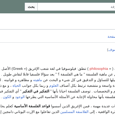
بحث
صفحة
سوف
)
 ( =
philosophia
) تنطق: فيلوسوفيا في ل
عن ماهية الفلسفة " ما هي الفلسفة ؟ " يعد سؤالا فلسفيا قابلا لنقاش طويل .
يلها للتساؤل و التدقيق في كل شيء و البحث عن
ماهيته
و مظاهره و قوانينه . ل
دة واسعة و متشعبة ترتبط بكل أصناف
العلوم
و ربما بكل جوانب
الحياة
، و مع ذ
 و التخصصات . توصف الفلسفة احيانا بأنها "
التفكير في التفكير
" أي التفكير في
لفلسفة بأنها محاولة الإجابة عن الأسئلة الأساسية التي يطرحها
الوجود
و
الكون
.
 عديدة مهمة ، فمن الإغريق الذين أسسوا
قواعد الفلسفة الأساسية
كعلم يحاو
ة الواقعية ، إلى
الفلاسفة المسلمين
الذين تفاعلوا مع الإرث اليوناني دامجين إي