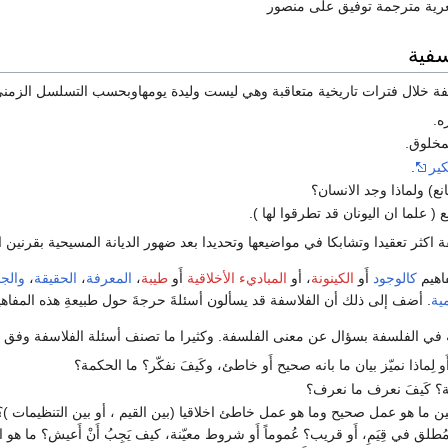
رية مترجمة توفيق على منصور
فية
 خلال فترات تاريخية متعاقبة وهي ليست وليدة يومهاوبحسب التسلسل الزمني 
ه.
لمخلوق.
ير
.
ع) ولماذا وجد الانسان؟
 ( علما ان اليونان قد تطرقوا لها ).
كثر تعقيدا وتشابكا في مواضيعها وتحديدا بعد ضهور الديانة المسيحية بقرنين او
فاهيم
كالوجود
أَو
الكينونة
، أو
المباديء الأخلاقية
أَو
طيبة
،
المعرفة
،
الحقيقة
،
والج
ية
. أضف إلى ذلك أن الفلاسفة قد يسألون أسئلةَ حرجةَ حول طبيعةِ هذه المفاهيم
ية في الفلسفة بسؤال عن معنى الفلسفة. وكثيرا ما تصنف أسئلة الفلاسفة وفق ال
 لِماذا نميّز بيان ما بانه صحيح أَو خاطئ، وكَيفَ نفكّر؟ ما الحكمة؟
؟ كَيفَ نعرف ما نعرف؟
 ما هو عمل صحيح وما هو عمل خاطئ اخلاقيا (بين القيم ، أو بين التنظيمات )؟ إذا
طلق في قِيَمِ، أَو قريب؟ عُموماً أَو شروط معيّنة، كيف يَجِبُ أَنْ أَعيش؟ ما هو