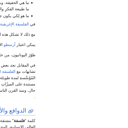
ما هي الحقيقة، وما 
ما طبيعة الفكرِ وا
ما هو لِكي يكون 
في
الفلسفة الإغريقية
مع ذلك لا تشكل هذه الأ
يمكن اعتبار
أرسطو
الأ
طوّرَ اليونانيون، من خلا
في المقابل نجد بعض ال
تشابهات مع
الفلسفة ا
المُؤَسَّسةِ لمدة طوي
مستندة على الميزّاتِ 
حال، ومنذ القرن التاسع
.
الدوافع وا
كلمة "
فلسفة
" مشتقة أ
العالم، الإنسانية، الوج