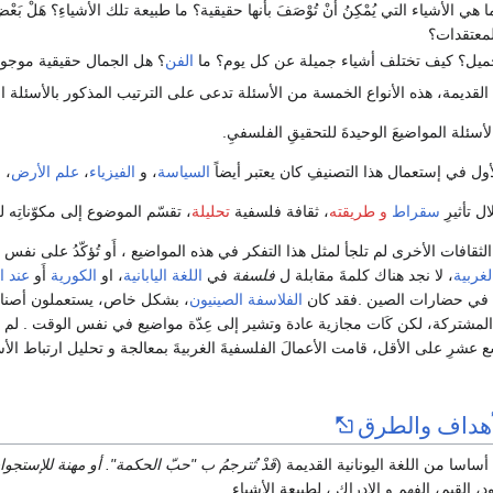
هي الأشياء التي يُمْكِنُ أَنْ تُوْصَفَ بأنها حقيقية؟ ما طبيعة تلك الأشياءِ؟ هَلْ
لمعتقدات؟
جميل؟ كيف تختلف أشياء جميلة عن كل يوم؟ ما
الفن
؟ هل الجمال حقيقية موجود
القديمة، هذه الأنواع الخمسة من الأسئلة تدعى على الترتيب المذكور بالأسئلة الت
سئلة المواضيعَ الوحيدةَ للتحقيقِ الفلسفيِ.
ول في إستعمال هذا التصنيفِ كان يعتبر أيضاً
السياسة
، و
الفيزياء
،
علم الأرض
،
ع
ل تأثيرِ
سقراط
و طريقته
، ثقافة فلسفية
تحليلة
، تقسّم الموضوع إلى مكوّناتِه ل
ثقافات الأخرى لم تلجأ لمثل هذا التفكر في هذه المواضيع ، أَو تُؤكّدُ على نفس
لغربية
، لا نجد هناك كلمةَ مقابلة ل
فلسفة
في
اللغة اليابانية
، او
الكورية
أَو
عند ا
لة في حضارات الصين .فقد كان
الفلاسفة الصينيون
، بشكل خاص، يستعملون أصنافَ 
المشتركة، لكن كَات مجازية عادة وتشير إلى عِدّة مواضيع في نفس الوقت . لم ت
 عشرِ على الأقل، قامت الأعمالَ الفلسفيةَ الغربيةَ بمعالجة و تحليل ارتباط الأس
لأهداف والطرق
ساسا من اللغة اليونانية القديمة (
قَدْ تُترجمُ ب "حبّ الحكمة". أو مهنة للإستجواب
ود، القيم، الفهم و الإدراك ، لطبيعة الأشياء.