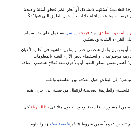
هُ الفلاسفةُ أسئلتُهم كمشاكل أَو ألغاز، لكي يَعطوا أمثلةَ واضحةَ
ضياتِ مختبئة وراء إعتقادات ، أَو حول الطرقِ التي فيها يُفكّر
و
المنطق التقليدي
. منذ
فريجه
وراسل
يستعمل على نحو متزايد
 القراءة النقدية ويالتفكير.
 أَو يقومون بتأمل شخصي حذر. و يتناول نقاشهم في أغلب الأحيان
زمة موضوعية ، أو استقصاء بعض الآراء الغنية بالمعلومات
صيرةَ أعظمَ ضمن منطقِ اللغةِ، أو بالأحرى تنفع كعلاجِ شخصيِ. إضافة
رةً إلى النِقاشِ حول العلاقةِ بين الفلسفةِ واللغة.
 فلسفية، والطريقة الصحيحة للإنتقال من قضية إلى أخرى. هذه
سي ضمن المشاورات فلسفية. وجود الحقول مثلا في
باتا الفيزياء
كان
لعلم تفحص عموماً ضمن شروط
(انظر
فلسفة العلم
)
، وللعلومِ