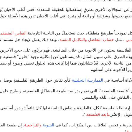
ّز عن المجالاتِ الأخرى بطرقِ إستقصائها للحقيقة المتعددة. ففي أغلب الأحيان يُوجّ
 يجدونهاَ مشوّشة أو رائعة أو مثيرة. في أغلب الأحيان تدور هذه الأسئلةِ حول فر
 نموذجياً بطريقةٍ منطقيّة، حيث يَستعملُ من الناحية التاريخية
القياس المنطقي
مي
، مثل
حساب التفاضل والتكامل المسند
، وبعد ذلك يعمل لإيجاد حل مستند على
لفلاسفة يبحثون عن الأجوبة من خلال المناقشة، فهم يردّون على حجج الآخرين،
لهذه الطرق. على سبيل المثال، قد يتسائلون عن إمكانية وجود "حلول" فلسفية جا
ن الناحية الأخرى، قَدْ يَتسْائلونَ فيما إذا كانت هذه الحلولِ تَعطي وضوحَ أَو ب
ريراً للأجوبة على أسئلتهم.
الأداة أساسية في
الممارسة التحليلية
،فأي نقاش حول الطريقةِ الفلسفيةِ يوصل مباش
 "فلسفة الفلسفة"، التي تقوم بدراسة طبيعة المشاكلِ الفلسفية، و طرح حلول
 النقاشِ على اللغة والتفسيرِ.
إرتباطا بالفلسفة ككل، فالطبيعة و نقاش الفلسفة لها كان دائماً ذو دور أسا
ويل :
(انظر
مابعد الفلسفة
)
.
قاربة و فحص العلاقات بين المكوّنات، كما في
البنيوية
والتراجعية
. إن طبيعة ا
وية
)
.