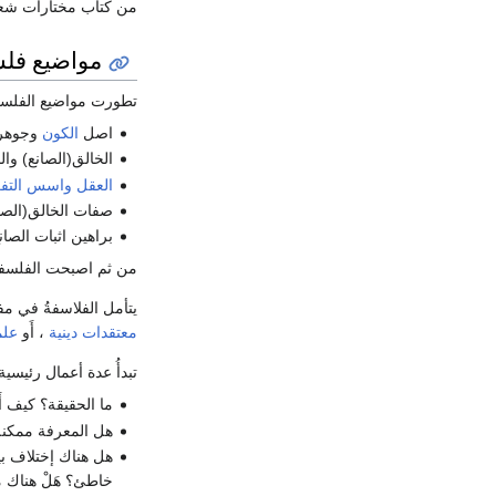
من كتاب مختارات شع
مواضيع فلس
تطورت مواضيع الفلسفة
اصل
الكون
وجوهر
الخالق(الصانع) وا
العقل واسس التفك
صفات الخالق(الصان
براهين اثبات الصانع
من ثم اصبحت الفلسفة ا
يتأمل الفلاسفةُ في م
معتقدات دينية
، أَو
علم
تبدأُ عدة أعمال رئيس
ما الحقيقة؟ كيف أَو
هل المعرفة ممكنة
هل هناك إختلاف بين
خاطئ؟ هَلْ هناك مُ