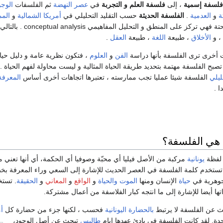
 فلسفة إسمية
، إلى
فلسفة العلم و التجربة
في
عصر النهضة
ثم الفلسفات
الوجو
ة
و
العدمية
.
الفلسفة الحديثة
حسب التقليد التحليلي في
أمريكا الشمالية
و
المم
تكون تقنية أكثر منها بحتة فهي تركز ع
، و
الأخلاق
، طبيعة
اللغة
، طبيعة
العقل
.
ت أخرى ترى الفلسفة بأنها دراسة
الفن
و
العلوم
، فتكون نظرية عامة و دليل حيا
 تصبح الفلسفة مهتمة بتحديد طريقة الحياة المثالية و ليست محاولة لفهم الحياة .
ليلي
الفلسفة شيئا عمليا تجب ممارسته ، تعتبرها اتجاهات أخرى أساس
المعرفة
ا .
 هي الفلسفة؟
فظة
يونانية
مركبة من الأصل فيليا أي محبّة وصوفيا أي الحكمة، أي أنها تعني م
تستخدم كلمة الفلسفة في العصر الحديث للإشارة إلى السعي وراء المعرفة 
وهرية في
حياة
الإنسان ومنها
الموت والحياة
و
الواقع
و
المعاني
و
الحقيقة
. تست
تها أيضا للإشارة إلى ما انتجه كبار الفلاسفة من أعمال مشتركة.
ث عن الفلسفة لا يرتبط
بالحضارة
اليونانية
فحسب ، لكنها جزء من حضارة كل
أ
حدة. لقد كانت الفلسفة في بادئ عهدها ايام
طاليس
تبحث عن أصل الوجود،