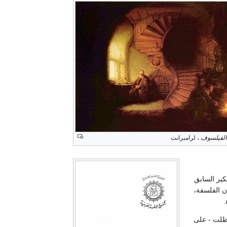
الفيلسوف
، لرامبرانت
كير السابق
 الفلسفة،
.
لت - على