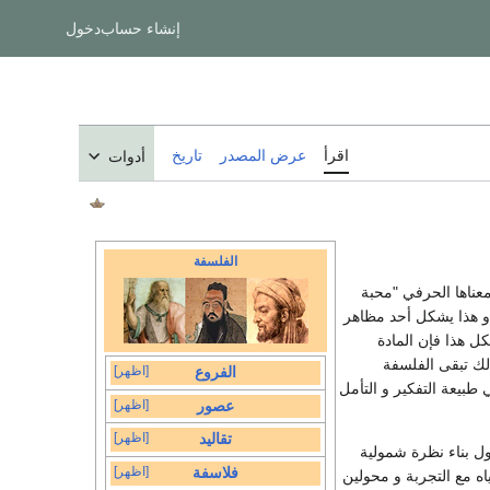
إنشاء حساب
دخول
اقرأ
عرض المصدر
تاريخ
أدوات
الفلسفة
غة شعب الإغريق (= Greek) الأصل معناها الحرفي "محبة
 و هذا يشكل أحد مظاهر
كل هذا فإن المادة
لك تبقى الفلسفة
[اظهر]
الفروع
 طبيعة التفكير و التأمل
[اظهر]
عصور
[اظهر]
تقاليد
ل بناء نظرة شمولية
[اظهر]
فلاسفة
اه مع التجربة و محولين