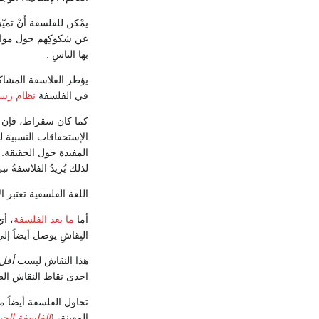
يمْكن للفلسفة أَنْ تمي
عن شكوكِهم حول مواضيع
بها الناسِ .
يؤطر الفلاسفة المشاكل
في الفلسفة
نظام رس
كما كان سقراط، فإن ا
الإستحقاقات النسبية 
المفيدة حول الحقيقة. م
لذلك يُريدُ الفلاسفةُ تب
اللغة الفلسفية تعتبر 
أما
ما بعد الفلسفة
، أي
النِقاشِ يوصل أيضاً إلى
هذا النقاش ليست
أقل
احدى نقاط النقاش الط
تحاول الفلسفة أيضاً م
المعينة،
(
الفلسفة الحي