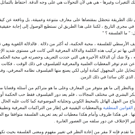
 التغيرات وغيرها - هي هي لأن التحولات هي على وجه الدقة. احتفاظ بالتماثل 
تلك الطريقة نتحصّل بمقتضاها على معارف متنوعة وعميقة، بل ونافعة عن كيف
في مجرى التاريخ ، لكننا على هذا الطريق لن نستطيع الوصول إلى إجابة حقيقي
 " ما الفلسفة ؟ "
يف الأرسطي للفلسفة ، محبة الحكمة، له أكثر من دلالة . فالدلالة اللغوية وهي 
لتي بها تم تركيب هذه الكلمة والدلالة المعرفية التي كانت في مستوى شديد الإ
 ، ولا شك أن الدلالة الأخيرة هي التي حددت التعريف وحصرته في محبة الحك
عن عدم توفر المعطيات العلمية والمعرفية للفيلسوف في ذلك الوقت ، فكانت 
تحايل على المجهول كمادة أولى لكي يصنع منها الفيلسوف نظامه المعرفي، وفق
الذي كان سائدا في ذلك الزمن.
م وبالنظر إلى ما هو متوفر من المعارف وعلى ما هو متراكم من أسئلة وقضايا م
كر البشري في مختلف المجالات ، فلم يعد دور الفيلسوف فقط حب الحكمة أو الذ
اخ من الجهل الهائل بالمحيط الكوني وتجلياته الموضوعية كما كانت عليه الحال سا
و
القوانين
المنطقية
وبالمعطيات اليقينية في إطار من التراكمات المعرفية وتطبيقا
ا . في هكذا ظروف وأمام هكذا معطيات لم يعد تعريف الفلسفة متوافقا مع الد
ير الإختلاف عن دور سلفه من العصور الغابرة .
 ما تقدم فإنه لا مفر من إعادة النظر في تغيير مفهوم ومعنى الفلسفة بحيث تك