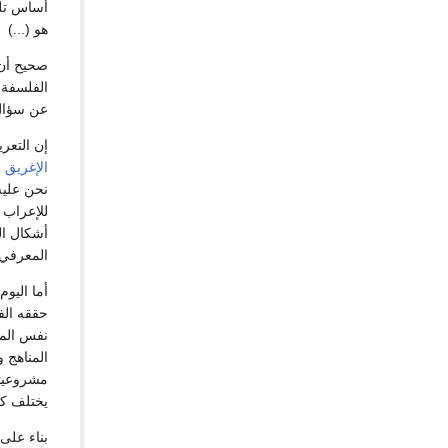
أساس تلك
هو (...)
صحيح أن 
الفلسفة 
عن سؤال:
إن التعر
الإغريق
ا
نحن عليه
للإعراب 
أشكال ال
المعرفي 
أما اليو
حققه الف
نفس المن
المناهج 
مشروعيته
يختلف كث
بناء على