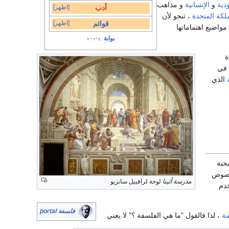
دية
و
الإنسانية
و مذاهب
[اظهر]
أدب
لكة المتحدة
، تنحو لأن
[اظهر]
قوائم
لى المنطق و التحليل المفاهيمي conceptual analysis . بالتالي مواضيع اهتماماتها
بوابة
v
t
e
ة
 في
الذي
حبة
بخصوص
مدرسة أثينا
لوحة لرافييل سانزيو
خدم
فلسفة portal
مة
، لذا فالقول "ما هي الفلسفة ؟" لا يعني