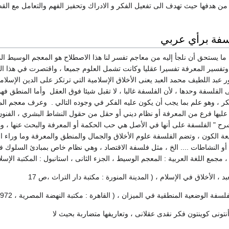
من هدفها حيث تهدف الى تفعيل الفكر و الادراك وتحفيز الفهم والتعامل مع الق
سفة برأي عربي
ا يستحق أن نلجأ إليه من معاجم تفسر لنا هذا الاصطلاح هو المعجم الوسيط الذ
 وتفسير المعرفة تفسيرا عقليا وكانت تشمل العلوم جميعا ، واقتصرت في هذا ا
ر عبد اللطيف محمد العبد يعنی الأخلاق الإسلامية التي ترتكز على الدين الإسلام
الفلسفة وحدها ، لأن الفلسفة غالبا ، لا تقبل شيئا فوق العقل وأما المنطق فه
فكر ، وهو علم بما يجب أن يكون عليه الفكر في وجوده التالي . وعرف معجم الم
 عليها فرع من المعرفة أو نظام ديني أو حقل من حقول النشاط البشري ، الفنون
رح " الفلسفة على أنها في الأصل هي حب الحكمة أو المعرفة والبحث عنها ، وه
ة الكون ، وتضم الفلسفة علوم الأخلاق والجمال والمنطق والمعرفة وما وراء الط
و النشاطات .... الخ ، مثل فلسفة الاقتصاد ، وهي نظام خاص بمبادئ السلوك في
 اللغة العربية : المعجم الوسيط ، الجزء الثانی ، استانبول : المكتبة الإسلامية ، 1380 ه - 1960 
 ، الأخلاق في الإسلام ، ( المدينة المنورة : مکتبة دار التراث ،ص 17
سفة الوضعية المنطقية في الميزان ، ( القاهرة : مكتبة النهضة المصرية ، 1972 ) م ص 12
تونی کوینتون فکر نقدی عقلانی ، وتعاريفها متضاربة بحيث لا