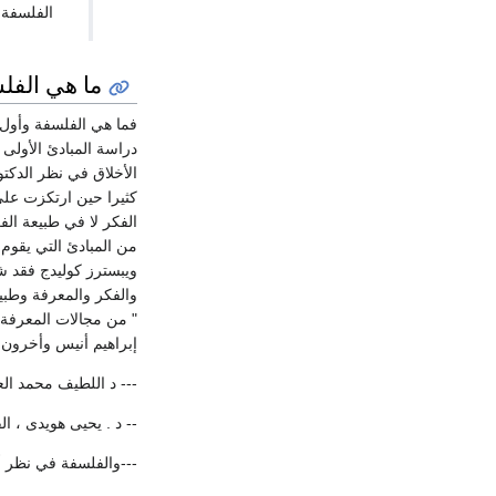
الفلسفة 
ما هي الفل
فما هي الفلسفة وأول م
دراسة المبادئ الأولى
الأخلاق في نظر الدكتو
كثيرا حين ارتكزت على 
الفكر لا في طبيعة ال
من المبادئ التي يقوم
ويبسترز كوليدج فقد ش
والفكر والمعرفة وطبيع
" من مجالات المعرفة أ
إبراهيم أنيس وأخرون ، مجمع
--- د اللطيف محمد العبد
-- د . يحيی هویدی ، الفل
---والفلسفة في نظر أن