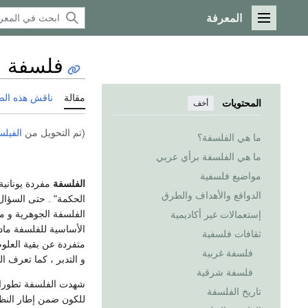
المعرفة
القائمة الرئيسية
فلسفة
مقالة
ناقش هذه ال
المحتويات
أخف
(تم التحويل من
الفيل
ما هي الفلسفة؟
ما هي الفلسفة برأي عربي
مواضيع فلسفية
الفلسفة
مفردة يونانية
الدوافع والأهداف والطرق
الحكمة" . حتى السؤال 
الفلسفة الجوهرية و م
إستعمالات غير أكاديمية
الأساسية للفلسفة ما
ثقافات فلسفية
متفردة عن بقية العلوم
فلسفة غربية
و التدبر ، كما تعرف ا
فلسفة شرقية
شهدت الفلسفة تطورات
تاريخ الفلسفة
للكون ضمن إطار النظر