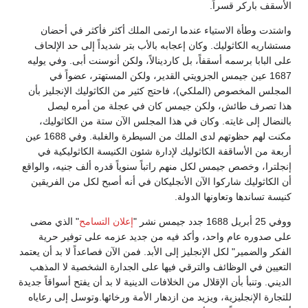
الأسقف باركر قسراً.
واشتدت وطأة الاستياء عندما ارتمى الملك أكثر فأكثر في أحضان
مستشاريه الكاثوليك. وكان إعجابه بالأب بتر شديداً إلى حد الإلحاف
على البابا برسمه أسقفاً، بل كاردينالاً، ولكن أنوسنت أبى. وفي يوليه
1687 عين جيمس الجزويتي القدير، ولكن المستهتر، عضواً في
المجلس المخصوص (الملكي)، فاحتج كثير من الكاثوليك الإنجليز بأن
هذا تصرف طائش، ولكن جيمس كان في عجلة من أمره ليصل
بالنضال إلى غايته. وكان في هذا المجلس الآن ستة من الكاثوليك،
مكنت لهم حظوتهم لدى الملك من السيطرة والغلبة. وفي 1688 عين
أربعة من الأساقفة الكاثوليك لإدارة شئون الكنيسة الكاثوليكية في
إنجلترا، وخصص جيمس لكل منهم راتباً سنوياً قدره ألف جنيه، والواقع
أن الكاثوليك شاركوا الآن الأنجليكان في أنه أصبح لكل من الفريقين
كنيسة تساندها وتعاونها الدولة.
ووفي 25 أبريل 1688 جدد جيمس نشر "
إعلان التسامح
" الذي مضى
على صدوره عام واحد، وأكد فيه من جديد عزمه على توفير حرية
الفكر والضمير" لكل الإنجليز إلى الأبد. فمن الآن فصاعداً لا بد أن يعتمد
التعيين في الوظائف والترقي فيها على الجدارة الشخصية لا المذهب
الديني. وتنبأ بأن الإقلال من الخلافات الدينية لا بد أن يفتح أسواقاً جديدة
للتجارة الإنجليزية، ويزيد من ازدهار الأمة ورخائها.وتوسل إلى رعاياه