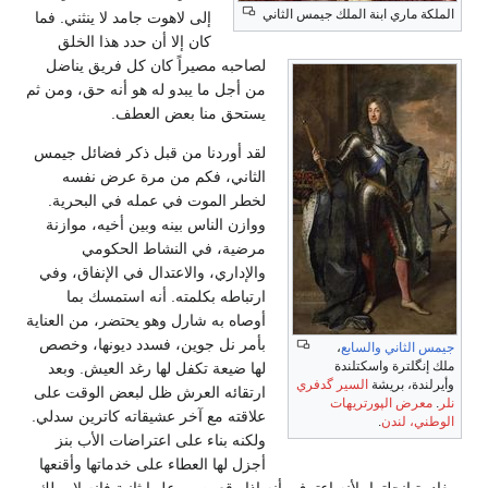
الملكة ماري ابنة الملك جيمس الثاني
إلى لاهوت جامد لا ينثني. فما
كان إلا أن حدد هذا الخلق
لصاحبه مصيراً كان كل فريق يناضل
من أجل ما يبدو له هو أنه حق، ومن ثم
يستحق منا بعض العطف.
لقد أوردنا من قبل ذكر فضائل جيمس
الثاني، فكم من مرة عرض نفسه
لخطر الموت في عمله في البحرية.
ووازن الناس بينه وبين أخيه، موازنة
مرضية، في النشاط الحكومي
والإداري، والاعتدال في الإنفاق، وفي
ارتباطه بكلمته. أنه استمسك بما
أوصاه به شارل وهو يحتضر، من العناية
بأمر نل جوين، فسدد ديونها، وخصص
جيمس الثاني والسابع
،
ملك إنگلترة واسكتلندة
لها ضيعة تكفل لها رغد العيش. وبعد
وأيرلندة، بريشة
السير گدفري
ارتقائه العرش ظل لبعض الوقت على
نلر
.
معرض الپورتريهات
علاقته مع آخر عشيقاته كاترين سدلي.
الوطني، لندن
.
ولكنه بناء على اعتراضات الأب بنز
أجزل لها العطاء على خدماتها وأقنعها