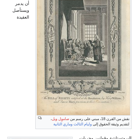
أن يدمر
ويستأصل
العقيدة
نقش من القرن 18، مبني على رسم من
صاموِل ويل
،
لتقديم وثيقة الحقوق إلى
وليام الثالث
وماري الثانية
البروتستانتية وقوانين وحريات