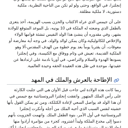
إنجلترا، في الواقع، وحتى ولو لم تكن من الناحية النظرية، ملكية
دستورية، لا ملكية مطلقة.
على أن جيمس الذي عراه الاكتئاب والحزن بسبب الهزيمة، أخذ يتعزى
بالطفل الذي وضعته له الملكة في 10 يونيه، بل الموعد المتوقع للولادة
بشهر، وفي مقدوره أن ينشئ هذا الولد النفيس تنشئة قوامها الولاء
والإخلاص للكاثوليكية،وكان يمكن لوالد والولد، في وجه أية معارضة أو
معوقات، أن يقتربا يوماً بعد يوم خطوة من الهدف المقدس-ألا وهو
الملكية القديمة، تعيش في وئام ووفاق مع الكنيسة، وفي إنجلترا
يسودها الهدوء والسلام والتراضي، في أوربا نادمة على ارتدادها عن
عقيدتها، موحدة في ظل هذه العقيدة الحقه وحيدة العالمية.
الإطاحة بالعرش والملك في المهد
ربما كانت هذه الولادة لتي جاءت قبل الأوان هي التي جلبت الكارثة
على رأس الملك المتهور. واتفقت إنجلترا البروتستانتية مع جيمس في
أن هذا الولد قد يواصل السعي لإعادة الكثلكة، ومن ثم يمكن القول بأنها
خشيته لنفس السبب الذي أحبه الملك من أجله وأنكرت إنجلترا
البروتستانتية في أول الأمر، بنوة الطفل الملك. واتهمت الجزويت بأنهم
دسوا إلى مخدع الملكة وليداً اشتروه، كجزء من مؤامرة أرادوا منها
إبعاد الابنة البروتستانتية ماري عن وراثة العرش. وانعطفت إنجلترا أكثر