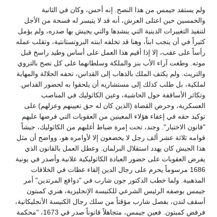
ولم يستفد جيمس من هذا النصح. إنه أحس، وكان في الثانية
والخمسين حين اعتلى العرش، أنه قد لا يتيسر له فسحة من الأجل
لتنفيذ التغييرات الدينية التي ينشدها والتي يجيش بها صدره، ولم يؤمل
كثيراً في أن ينجب ابناً، وهنا قد تخلفه ابنته البروتستانتية، وتقلب عمله
رأساً على عقب، إلا إذا أقيم هذا العمل على أساس وطيد راسخ قبل
موته. وطغت آراء الأب بنز والملكة وسلطانهما على كل نصح بالتروي
والتريث. ولم يكتف الملك بالذهاب إلى القداس، تحفه الجلالة والمهابة
لملكية، بل طلب كذلك إلى مستشاريه أن يلحقوا به لحضور القداس.
وتكاثر الأساقفة حول الحاشية، وعين الكاثوليك في المناصب
العسكرية، وحرض القضاة (الذين كان له حق تعيينهم وعزلهم) على
توكيد حقه في إعفاء هؤلاء المعينين من العقوبات التي فرضها عليهم
"قانون الاختبار". وجند، تحت إمرة ضباط أغلبهم من الكاثوليك، جيشاً
قوامه ثلاثة عشر ألف رجل لا يخضعون إلا لأوامره هو، وواضح أن مثل
هذا الجيش كان يهدد استقلال البرلمان. وعطل العمل بالقانون الذي
يفرض العقوبات على حضور العبادة الكاثوليكية علانية.وأصدر في يونية
1686 مرسوماً يحرم على رجال الدين إلقاء عظات في الخلافات
المذهبية. ولما خطب الدكتور جون شارب في "دوافع المرتدين" أمر
جيمس بوصفه الرئيس الشرعي للكنيسة الإنجليزية، هنري كمبتون
أسقف لندن، بفصل شارب مؤقتاً من سلك رجال الكنيسة الأنجليكانية،
فرفض كمبتون. فعين جيمس، متجاهلاً قانوناً صدر في 1673، "محكمة