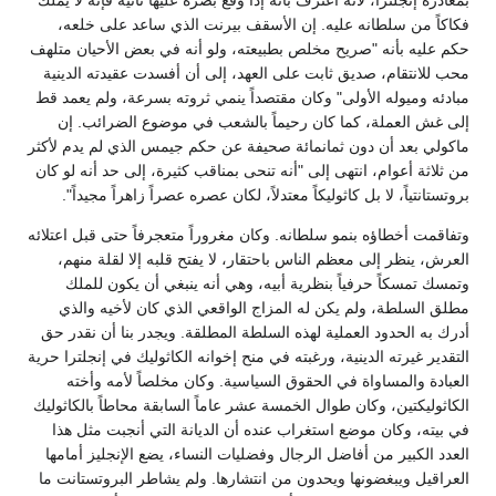
بمغادرة إنجلترا، لأنه اعترف بأنه إذا وقع بصره عليها ثانية فإنه لا يملك
فكاكاً من سلطانه عليه. إن الأسقف بيرنت الذي ساعد على خلعه،
حكم عليه بأنه "صريح مخلص بطبيعته، ولو أنه في بعض الأحيان متلهف
محب للانتقام، صديق ثابت على العهد، إلى أن أفسدت عقيدته الدينية
مبادئه وميوله الأولى" وكان مقتصداً ينمي ثروته بسرعة، ولم يعمد قط
إلى غش العملة، كما كان رحيماً بالشعب في موضوع الضرائب. إن
ماكولي بعد أن دون ثمانمائة صحيفة عن حكم جيمس الذي لم يدم لأكثر
من ثلاثة أعوام، انتهى إلى "أنه تنحى بمناقب كثيرة، إلى حد أنه لو كان
بروتستانتياً، لا بل كاثوليكاً معتدلاً، لكان عصره عصراً زاهراً مجيداً".
وتفاقمت أخطاؤه بنمو سلطانه. وكان مغروراً متعجرفاً حتى قبل اعتلائه
العرش، ينظر إلى معظم الناس باحتقار، لا يفتح قلبه إلا لقلة منهم،
وتمسك تمسكاً حرفياً بنظرية أبيه، وهي أنه ينبغي أن يكون للملك
مطلق السلطة، ولم يكن له المزاج الواقعي الذي كان لأخيه والذي
أدرك به الحدود العملية لهذه السلطة المطلقة. ويجدر بنا أن نقدر حق
التقدير غيرته الدينية، ورغبته في منح إخوانه الكاثوليك في إنجلترا حرية
العبادة والمساواة في الحقوق السياسية. وكان مخلصاً لأمه وأخته
الكاثوليكتين، وكان طوال الخمسة عشر عاماً السابقة محاطاً بالكاثوليك
في بيته، وكان موضع استغراب عنده أن الديانة التي أنجبت مثل هذا
العدد الكبير من أفاضل الرجال وفضليات النساء، يضع الإنجليز أمامها
العراقيل ويبغضونها ويحدون من انتشارها. ولم يشاطر البروتستانت ما