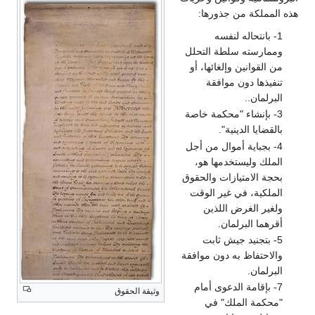
هذه المملكة من جذورها:
1- بانتحاله لنفسه
وممارسته سلطة التحلل
من القوانين وإلغائها، أو
تنفيذها دون موافقة
البرلمان..
3- بإنشاء "محكمة خاصة
بالقضايا الدينية".
4- بجباية أموال من أجل
الملك وليستخدمها هو،
بحجة الامتيازات والحقوق
الملكية، في غير الوقت
ولغير الغرض اللذين
أقرهما البرلمان.
5- بتجنيد جيش ثابت
والاحتفاظ به دون موافقة
البرلمان.
7- بإقامة الدعوى أمام
وثيقة الحقوق
"محكمة الملك" في