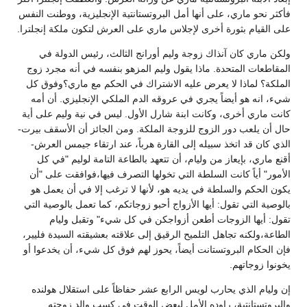
فأكثر نحو ماري، على أنها أمل البروتستانتية الإنجليزية، ووطنت النفس
على القيام بثورة أخرى لإجلاس ماري على العرش لتكون ملكة إنجلترا.
ولكن ماري كان آنذاك زوجة وليم أورانج الثالث، رئيس الدولة في
المقاطعات المتحدة. ماذا يقول وليم المزهو بنفسه في أنه مجرد زوج
الملكة؟ لماذا لا يعرض عليه الاشتراك في الحكم مع ماري؟وفوق كل
شيء، انه هو أيضاً يجري في عروقه الدم الملكي الإنجليزي. أن أمه
كانت ماري أخرى، وكانت ابنة شارل الأول. ليس في نية وليم على أية
حال أن يلعب دور الزوج للزوجة الملكة. ومن الجائز أن الأسقف بيرت-
الذي كان قد اتخذ سبيله إلى القارة هرباً، عند ارتقاء جيمس العرش-
أقنع ماري، بإيعاز من وليام، أن تتعهد بالطاعة التامة لوليم "في كل
الأمور" أياً كانت السلطة التي تخولها التصرف فيها،فوافقت على "أن
يكون الحكم والسلطة في يديه هو، لأنها لا ترغب إلا في أن يعمل هو
بالوصية التي تقول: أيها الأزواج أحبو زوجاتكم، كما تعمل بالوصية التي
تقول: أيها الزوجات أطعن أزواجكن في كل شيء" وتقبل وليام
الطاعة،ولكنه تجاهل التلميح الرقيق إلى علاقته بعشيقته السيدة فليير،
فإن الحكام البروتستانت أيضاً، يحوز لهم فوق كل شيء، أن يخدعوا أو
يخونوا زوجاتهم.
إن وليام الذي يحارب لويس الرابع عشر حفاظاً على استقلال هولنده
والبروتستانتية، راوده الأمل لبعض الوقت في كسب والد زوجته