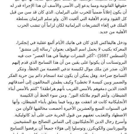
حقوقها القانونية.ومما يدعو إلى الأسى والأسف أن هذا الإجراء قدر له
أن يكون إعلاناً ضمنياً للحرب على البرلمان، الذي كان قد سن من قبل
كل القيود وعدم الأهلية التي ألغيت الآن. ولو سلم البرلمان بسلطة
الملك في إلغاء التشريعات البرلمانية لكان لزاماً أن تنشب الحرب
الأهلية من جديد.
ودخل هاليفاكس الذي كان في هاتيك الأيام ألمع عقلية في إنجلترا،
المعركة بكتيب لا يحمل اسم المؤلف بعنوان "رسالة إلى منشق"
(أغسطس 1687) -"أكثر النشرات توفيقاً في هذا العصر" حث فيه
البروتستانت أن يكونوا على يقين من أن هذا التسامح الذي قدم إليهم
الآن، صدر عن ملك موال لكنيسة تدعي العصمة من الخطأ، وتنكر
التسامح صراحة. وهل يمكن أن يكون ثمة انسجام دائم بين حرية الفكر
والضمير وبين كنيسة لا تخطئ؟ وكيف يطمئن المخالفون إلى أصدقائهم
الجدد الذين دمغوهم بالأمس القريب بأنهم هراطقة؟ "كنتم بالأمس أبناء
الشيطان، وأنتم اليوم ملائكة النور". ومن سوء الحظ أن الكنيسة
الأنجليكانية كانت قد اتفقت مع روما فيما يتعلق بأبناء الشيطان، وأنها
في السنوات السبع والعشرين الأخيرة أخضعت مخالفيها لألوان من
الاضطهاد والتعذيب تعفيهم من قبول الحرية حتى على أيد كاثوليكية.
وأسرع رجال الدين الأنجليكانيون إلى التماس التصالح مع المشيخيين
والبيورتانيين والكويكرز، وتوسلوا إلى هؤلاء جميعاً أن يرفضوا التسامح