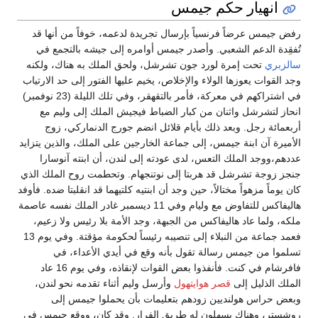
انهيار حكم جيمس
رفض جيمس عرضاً فرنسياً بإرسال تجريدة لدعمه، خوفاً من أنها قد
تُفقِدة الدعم الشعبي. وأصدر جيمس أوامره إلى جيشه بالتجمع في
سالزبري
تحت إمرة لورد جون تشرشل، ولحق الملك به هناك، ولكنه
وجد القوات يعوزها الولاء والإخلاص، يخيم عليها الفتور إلى حد الارتياب
في اشتراكهم في معركة، فأمر بالتقهقر، وفي تلك الليلة (23 نوفمبر)
انحاز لتشرشل واثنان من كبار الضباط فيجيش الملك إلى وليم مع
أربعمائة رجل. وبعد ذلك بأيام قلائل انضم جورج الدنماركي، زوج
الأميرة آن ابنة جيمس، إلى جماعة الخارجين على الملك، والذين يتزايد
عددهم،ووجد الملك التعس، لدى عودته إلى لندن، أن ابنته آنوسارا
جنجز زوجة تشرشل قد هربتا إلى نوتنجهام. وتحطمت روح الملك الذي
كان يوماً مزهواً مختالاً، حين وجد أن ابنتيه كلتيهما قد انقلبتا ضده. فأوفد
هاليفاكس للتفاوض مع وليام وفي 11 ديسمبر غادر الملك نفسه عاصمة
ملكه، ولما عاد هاليفاكس من الجبهة، وجد الأمة بلا رئيس ولا زعيم،
فعمد جماعة من النبلاء إلى تنصيبه رئيساً لحكومة مؤقتة. وفي يوم 13
تسلموا من جيمس رسالة تقول بأنه وقع في أيدي الأعداء، في
فافرشام في كنت. فأنفذوا بعض القوات لإنقاذه، وفي يوم 16 عاد
الملك الذليل إلى
قصر هوايتهول
وأرسل وليم أثناء تقدمه نحو لندن،
وبعض حراس هولنديين زودهم بتعليمات بأن يحملوا جيمس إلى
روشستر، وهناك يسهلون له طريق الفرار. وقد كان، ووقع جيمس في