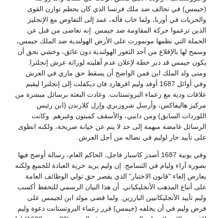
(جيمس) في تحالف ضد ملك فرنسا الذي كان يحطم توازن القوى
والحريات في أوربا، ولما خاب فأله، عمد إلى التفاوض مع الإنجليز
الذين تزعموا حركة المقاومة ضد جيمس. إنه تغاضى من قبل عن
الحملة التي نظمها مونمورث على الأرض الهولندية ضد الملك جيمس،
وسمح لها بالإقلاع من أحد الثغور الهولندية دون عائق، وخشي بحق أن
يكون جيمس قد دبر خطة لإعلان عدم أهليته لوراثة عرش إنجلترا.
ومتى ولد الملك ابن فمن الواضح أن يسقط حق ماري في العرش.
وفي أوائل 1687 أوفد وليم افرهارد فان ديكفلت إلى إنجلترا ليقيم
علاقات ودية مع زعماء البروتستانت. وعادت البعثة برسائل مبشرة من
مركيز هاليفاكس، وأرسل شروزبري وإرل كلارندن (ابن رئيس
اللوردات السابق) ومن دانبي، والأسقف كمبتون وغيرهم. وكانت
الرسائل غامضة مبهمة إلى حد لا ينم عن خيانة صريحة، ولكنه انطوى
على تأييد حار لوليم في نضاله من أجل العرش.
وفي يونية 1687 أصدر كاسبار فاجل، الحاكم العام، رسالة أوضح فيها
بصورة آراء وليام في التسامح. إن وليم يريد حرية العبادة للجميع ولكنه
يعارض إلغاء "قانون الاختبار" الذي يقصر حق تولي الوظائف العامة
على أتباع المذهب الأنجليكياني. أن هذا البيان الرسمي للتحفظ أكسب
وليم تأييد الأنجليكانيين البارزين. ولما قضى مولد ابن لجيمس على
فرض وليم في أن يخلفه (جيمس) قرر زعماء البروتستانت دعوة وليم