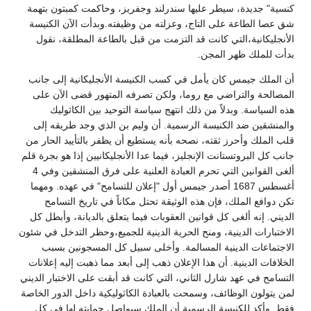
كنسية" جديدة، سيطر عليها سندرلند وجفريز، وحاكمت كمبتون بتهمة
شق عصا الطاعة على التاج، وعزلته من وظيفته.وبدأت الآن الكنيسة
الأنجليكانية،التي كانت قد التزمت من قبل بالطاعة المطلقة، نقول
بدأت للملك ظهر المجن.
أن الملك جيمس كان يأمل في كسب الكنيسة الأنجليكانية إلى جانب
المصالحة والتراضي مع روما، ولكن تصرفه المتهور قضى الآن على
هذه السياسة. وبدلاً من ذلك انتهج سياسة التوحيد بين الكاثوليك
والمنشقين ضد الكنيسة الرسمية. أن وليم بن الذي وجد طريقه إلى
قلب الملك وأحرز ثقته، نصحه بأنه يستطيع أن يظفر بالتأييد الحار من
جانب كل البروتستانت الإنجليز، فيما عدا الأنجليكانيين إذا هو بجرة قلم
ألغى القوانين التي تحرم العبادة العلنية على فرق المنشقين وفي 4
أغسطس 1687 أصدر جيمس أول "إعلان للتسامح" في عهده. ومهما
تكن دوافع الملك، فإن هذه الوثيقة تحتل مكاناً في تاريخ التسامح
الديني. إنه ألغى كل قوانين العقوبات فيما يتعلق بالديانة، وأبطل كل
الاختبارات الدينية، ومنح الحرية الدينية للجميع،وحظر التدخل في شئون
الاجتماعات الدينية المسالمة. وأخلى سبيل كل المسجونين بسبب
الخلافات الدينية. أن هذا الإعلان ذهب إلى أبعد مما ذهبت إليه إعلانات
التسامح في عهد شارل الثاني، التي كانت قد أبقت على الاختبار الديني
لمن يتولون الوظائف، وسمحت بالعبادة الكاثوليكية داخل الدور الخاصة
فقط. وأكد للكنيسة الرسمية أن الملك سيواصل حمايته لها في كل