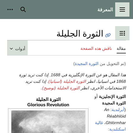
المعرفة
القائمة الرئيسية
بحث
أدوات
الثورة الجليلة
تبديل عرض جدول المحتويات
مقالة
ناقش هذه الصفحة
أدوات
(تم التحويل من
الثورة المجيدة
)
هذا المقال هو عن الثورة الإنگليزية في 1688. إذا كنت تريد ثورة
1868 في اسبانيا، انظر
الثورة الجليلة (اسبانيا)
. إذا كنت تريد
الاستخدامات الأخرى، انظر
الثورة الجليلة (توضيح)
.
الثورة الإنجليزية
أو
الثورة الجليلة
الثورة المجيدة
Glorious Revolution
(
أيرلندية
:
An
Réabhlóid
Ghlórmhar
،
غالية
اسكتلندية
: