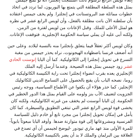
إلغاء لويس الرابع لرسوم نانت استنتجت إنجلترا أنه لو تمتع جيمس
بمثل هذه السلطة المطلقة التي يتمتع بها البوربون، لما تردد في اتخاذ
خطوات مماثلة ضد البروتستانت في إنجلترا. ولم يخف جيمس اعتقاده
بأن سلطته الآن باتت مطلقة بالفعل، وأن لويس الرابع عشر في نظره
هو لمثل الأعلى للملك. وقبل الإعانات من لويس لفترة من الزمن،
ولكنه أبى عليه أن يملي سياسة الحكومة الإنجليزية. فتوقفت الإعانات.
وكان لويس أكثر تعقلاً فيما يتعلق بإنجلترا منه بالنسبة لبلاده. وعلى حين
أنه أضعف فرنسا باضطهاده الهيجونوت، نراه يحذر جيمس من مغبة
التسرع في تحويل إنجلترا إلى الكاثوليكية. كما أن البابا
إنوسنت الحادي
عشر
زود جيمس بمثل هذه النصيحة. وعندما أرسل إليه الملك
الإنجليزي يعده بقرب انضواء إنجلترا تحت راية الكنيسة الكاثوليكية في
روما، نصحه الباب بأن يقنع بالحصول على التسامح الديني للكاثوليك
الإنجليز، كما حذر هؤلاء أن يكفوا عن الأطماع السياسية، ووجه رئيس
الجزويت لتعنيف الأب بنز ولومه على القيام بمثل هذا الدور الخطير في
الحكومة. إن البابا أنوسنت لم يخفف من غيرته الكاثوليكية، ولكنه كان
يخشى قوة لويس الرابع عشر التي تبتغي التطويق والسيطرة، كما كان
يأمل في إمكان تحويل إنجلترا من مجرد تابع أو خادم ذليل للسياسة
الفرنسية ومشروعاتها إلى قوة متوازنة ضدها. وأوفد البابا مبعوثاً بابوياً-
للمرة الأولى منذ عهد ماري تيودور -ليوضح لجيمس أن أي تصدع في
العلاقة بين البرلمان والملك لا بد أن يضر بالكنيسة الكاثوليكية.