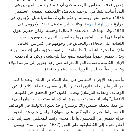
جفريز قذف المحلفين الرعب، حتى أن قلة قليلة من المتهمين هي
التي أصابت شيئاً من الرحمة لدى هذه "المحكمة الدموية" (سبتمبر
1685). وشنق نحو أربعمائة، وحكم على ثمانمائة بالعمل الإجباري في
مزارع
جزر الهند الغربية
. وكانت اليزابيث في 1569 وكرومل في
1648، وقد اتهما قبل ذلك هذه الأعمال الوحشية، ولكن جفريز تفوق
عليهما في إرهاب المتهمين والمحلفين والتجهم والعبوس، وصب
اللعنات على ضحاياه، والتحديق في وجوههم في كثير من الخبث،
والإدانة لمجرد الشك، إلا إذا ساعدت رشوة مجزية على إقناعه بالبراءة.
وبذل جيمس جهوداً متواضعة ليضع حداً للوحشية، ولكن ما أن تمت
الإبادة الكاملة وخمدت النار المحرقة حتى رفع جفريز إلى مرتبة النبلاء،
وعينه رئيساً لمجلس اللوردات (6 سبتمبر 1686).
وأسهم هذا الإجراء الانتقامي في إبعاد النبلاء عن الملك. وعندما كلب
من البرلمان إلغاء "قانون الاختيار" (الذي يقضي بإقصاء الكاثوليك عن
الوظائف ومقاعد البرلمان) وتعديل قانون "حق التحقيق في قانونية
الاعتقال" وإنشاء جيش تحت إمرة الملك، لم يستجب البرلمان لشيء
من هذا. فعطله جيمس (20 نوفمبر) وأخذ يعين الكاثوليك في الوظائف
العامة. ولما أعترض هاليفاكس على امتهان البرلمان على هذا النحو،
عزله جيمس من المجلس. وأحل محله، رئيساً للمجلس، سندرلند الذي
أعلن تحوله إلى الكاثوليكية على الفور (1687). وحين امتدح جيمس