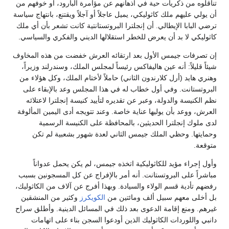
تناقلوه من ذكريات حية في أذهانهم عن مؤامرة البارود، أو خوفهم من
أن يولي عليهم ملك كاثوليكي، يميل عاجلاً أو آجلاً ويقتنع، بانتهاج سياسة
ترضي البابا الإيطالي. أن إنجلترا البروتستانتية كانت تشعر بأن أي ملك
كاثوليكي لا بد أن يعرض للخطر استقلالها الديني والفكري والسياسي.
إن تصرفات جيمس الأول بعد ارتقائه العرش خفضت من هذه المخاوف
شيئاً قليلاً: أنه عين هاليفاكس رئيساً لمجلس الملك، وسندرلند وزيراً،
وهنري هايد (أرل كلارندون الثاني) حاملاً لأختام الملك، وكل هؤلاء من
البروتستانت. وفي أول خطاب له في هذا المجلس وعد بالإبقاء على
نظم الكنيسة والدولة، وعبر عن تقديره لتأييد كنيسة إنجلترا لاعتلائه
العرش، ووعد بأن يوليها عناية خاصة. وعند تتويجه أدى اليمين المألوفة
لدى ملوك إنجلترا الحديثين، بالمحافظة على الكنيسة الرسمية
وحمايتها. وحظي الملك جيمس الثاني لعدة شهور بشعبية لم تكن
متوقعة.
وأول إجراء مؤيد للكاثوليكية اتخذه جيمس، لم يكن يحمل عدواناً
مباشراً على البروتستانت. أنه أمر بالإفراج عن كل المسجونين بسبب
رفضهم تأدية قسم الولاء والسيادة. وبهذا أفرج عن آلاف من الكاثوليك،
بل أخلى معهم سبيل ألف ومائتين من
الكويكرز
وكثير من المنشقين
غيرهم. ومنع إقامة الدعوى بعد ذلك في المسائل الدينية. وأطلق سراح
دانبي واللوردات الكاثوليك الذين أودعوا السجن بناء على اتهامات