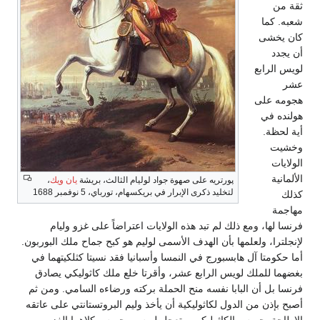
ثقة من
شعبه. كما
كان يخشى
أن يجدد
لويس الرابع
عشر
هجومه على
هولنده في
أية لحظة.
وخشيت
الولايات
الألمانية
پورتريه على صهوة جواد لوليام الثالث، بريشة
يان ويك
،
لتخليد ذكرى الإبرار في بريكسهام، تورباي، 5 نوفمبر 1688
كذلك
مهاجمة
فرنسا لها، ومع ذلك لم تبد هذه الولايات اعتراضاً على غزو وليام
لإنجلترا، ولعلمها بأن الهدف الأسمى لوليم هو كبح جماح ملك البوربون.
أما حكومتا آل هابسبورج في النمسا وأسبانيا فقد نسيتا كثلكيتهما في
بغضهما للملك لويس الرابع عشر، وأقرتا خلع ملك كاثوليكي يصادق
فرنسا بل أن البابا نفسه منح الحملة بركته ورضاءه السامي. ومن ثم
أصبح بإذن من الدول لكاثوليكية أن يأخذ وليم البروتستانتي على عاتقه