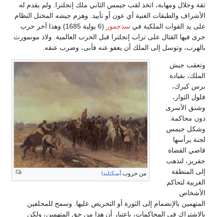
ثقة وجلال ومهابة، اتخذ لقب جيمس الثاني ملك إنجلترا. ولم يقدم له
الأشراف والطبقات الغنية أي عون أو تأييد. وهزم جيشه المختل النظام
على يد القوات الملكية في
سدجمور
(6 يولية 1685) وهذا آخر حرب
جرى فيها القتال على تراب إنجلترا قبل الحرب العالمية. ولاذ مونمورث
بالهرب، وتوسل إلى الملك أن يعفو عنه فأبى، وضرب عنقه.
وتعقب جيش
الملك، بقيادة
برس كيرك،
فلول الثوار،
وشنق الأسرى
دون محاكمة.
وشكل جيمس
لجنة يرأسها
قاضي القضاة
جفريز، لتذهب
إلى المنطقة
من حروب
أسكتلندا
الغربية لتحاكم
الأشخاص
المتهمين بالإنضمام إلى الثورة أو التحريض عليها. وسمح للمحلفين
بالاشتراك في المحاكمات، باعتبار أن هذا من حق المتهمين، ولكن