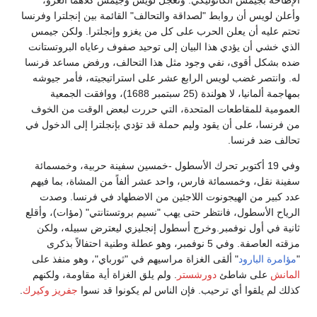
الإطاحة بجيمس الكاثوليكي. وتعجل لويس وجيمس كلاهما الغزو،
وأعلن لويس أن روابط "لصداقة والتحالف" القائمة بين إنجلترا وفرنسا
تحتم عليه أن يعلن الحرب على كل من يغزو وإنجلترا. ولكن جيمس
الذي خشي أن يؤدي هذا البيان إلى توحيد صفوف رعاياه البروتستانت
ضده بشكل أقوى، نفي وجود مثل هذا التحالف، ورفض مساعد فرنسا
له. وانتصر غضب لويس الرابع عشر على استراتيجيته، فأمر جيوشه
بمهاجمة ألمانيا، لا هولندة (25 سبتمبر 1688)، ووافقت الجمعية
العمومية للمقاطعات المتحدة، التي حررت لبعض الوقت من الخوف
من فرنسا، على أن يقود وليم حملة قد تؤدي بإنجلترا إلى الدخول في
تحالف ضد فرنسا.
وفي 19 أكتوبر تحرك الأسطول -خمسين سفينة حربية، وخمسمائة
سفينة نقل، وخمسمائة فارس، واحد عشر ألفاً من المشاة، بما فيهم
عدد كبير من الهيجونوت اللاجئين من الاضطهاد في فرنسا. وصدت
الرياح الأسطول، فانتظر حتى يهب "نسيم بروتستانتي" (مؤات)، وأقلع
ثانية في أول نوفمبر.وخرج أسطول إنجليزي ليعترض سبيله، ولكن
مزقته العاصفة. وفي 5 نوفمبر، وهو عطلة وطنية احتفالاً بذكرى
"
مؤامرة البارود
" ألقى الغزاة مراسيهم في "ثورباي"، وهو منفذ على
المانش
على شاطئ
دورشستر
. ولم يلق الغزاة أية مقاومة، ولكنهم
كذلك لم يلقوا أي ترحيب. فإن الناس لم يكونوا قد نسوا
جفريز
وكيرك
.