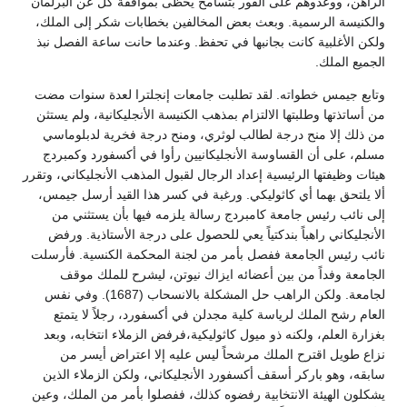
الراهن، ووعدوهم على الفور بتسامح يحظى بموافقة كل عن البرلمان
والكنيسة الرسمية. وبعث بعض المخالفين بخطابات شكر إلى الملك،
ولكن الأغلبية كانت بجانبها في تحفظ. وعندما حانت ساعة الفصل نبذ
الجميع الملك.
وتابع جيمس خطواته. لقد تطلبت جامعات إنجلترا لعدة سنوات مضت
من أساتذتها وطلبتها الالتزام بمذهب الكنيسة الأنجليكانية، ولم يستثن
من ذلك إلا منح درجة لطالب لوثري، ومنح درجة فخرية لدبلوماسي
مسلم، على أن القساوسة الأنجليكانيين رأوا في أكسفورد وكمبردج
هيئات وظيفتها الرئيسية إعداد الرجال لقبول المذهب الأنجليكاني، وتقرر
ألا يلتحق بهما أي كاثوليكي. ورغبة في كسر هذا القيد أرسل جيمس،
إلى نائب رئيس جامعة كامبردج رسالة يلزمه فيها بأن يستثني من
الأنجليكاني راهباً بندكتياً يعي للحصول على درجة الأستاذية. ورفض
نائب رئيس الجامعة ففصل بأمر من لجنة المحكمة الكنسية. فأرسلت
الجامعة وفداً من بين أعضائه ايزاك نيوتن، ليشرح للملك موقف
لجامعة. ولكن الراهب حل المشكلة بالانسحاب (1687). وفي نفس
العام رشح الملك لرياسة كلية مجدلن في أكسفورد، رجلاً لا يتمتع
بغزارة العلم، ولكنه ذو ميول كاثوليكية،فرفض الزملاء انتخابه، وبعد
نزاع طويل اقترح الملك مرشحاً ليس عليه إلا اعتراض أيسر من
سابقه، وهو باركر أسقف أكسفورد الأنجليكاني، ولكن الزملاء الذين
يشكلون الهيئة الانتخابية رفضوه كذلك، ففصلوا بأمر من الملك، وعين