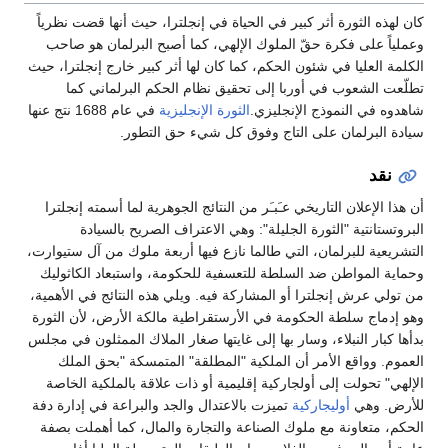
كان لهذه الثورة أثر كبير في الحياة في إنجلترا، حيث أنها قضت نظرياً
وعملياً على فكرة حقّ الملوك الإلهي، كما أصبح البرلمان هو صاحب
الكلمة العليا في شئون الحكم، كما كان لها أثر كبير خارج إنجلترا، حيث
تطلّعت الشعوب في أوربا إلى تحقيق نظام الحكم البرلماني كما
شاهدوه في النموذج الإنجليزي.
الثورة الإنجليزية
في عام 1688 نتج عنها
سيادة البرلمان على التاج وفوق كل شيء حق التطور.
نقد
أن هذا الإعلان التاريخي عـَبـَر من النتائج الجوهرية لما أسمته إنجلترا
البروتستانتية "الثورة الجليلة": وهي الاعتراف الصريح بالسيادة
التشريعية للبرلمان، التي طالما نازع فيها أربعة ملوك من آل ستيوارت،
وحماية المواطن ضد السلطة للتعسفية للحكومة، واستبعاد الكاثوليك
من تولي عرش إنجلترا أو المشاركة فيه. ويلي هذه النتائج في الأهمية،
وهو إدماج سلطة الحكومة في الأرستقراطية مالكة الأرض، لأن الثورة
بدأها كبار النبلاء، وسار بها إلى غايتها صغار الملاك الممثلون في مجلس
العموم. وواقع الأمر أن الملكية "المطلقة" المتمسكة "بحق الملك
الإلهي" تحولت إلى أولجاركية إقليمية أو ذات علاقة بالملكية الخاصة
للأرض. وهي
أوليجاركية
تميزت بالاعتدال والجد والبراعة في إدارة دفة
الحكم، متعاونة مع ملوك الصناعة والتجارة والمال، كما أهملت بصفة