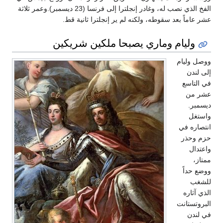
الفخ الذي نصب له، وغادر إنجلترا إلى فرنسا (23 ديسمبر).وعمر ثلاثة
عشر عاماً بعد سقوطه، ولكنه لم ير إنجلترا ثانية قط.
وليام وماري يصبحا ملكين شريكين
ووصل وليام
إلى لندن
في التاسع
عشر من
ديسمبر.
واستغل
انتصاره في
حزم وحذر
واعتدال
ممتاز،
ووضع حداً
للشغب
الذي آثاره
البروتستانت
في لندن