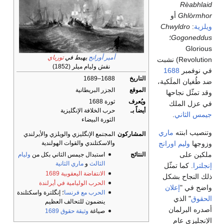
Rèabhlaid
Ghlòrmhor
أو
ويلزية
:
Chwyldro
Gogoneddus
؛
Glorious
أمير أورانج
يهبط في
تورباي
Revolution) نشبت
نقش وليام ميلر (1852)
في نوفمبر
1688
التاريخ
1688–1689
ضد طُغيان الملَكية،
الموقع
الجزر البريطانية
وقد تمثّل نجاحها
ويُعرف
ثورة 1688
في عزل الملك
أيضاً بـ
حرب الخلافة الإنگليزية
جيمس الثاني
.
الثورة البيضاء
وتنصيب ابنته
ماري
المشاركون
المجتمع الإنگليزي والويلزي والأيرلندي
وزوجها
وليم اورانج
والاسكتلندي والقوات الهولندية
ملكين على
النتائج
استبدال جيمس الثاني بكل من
وليام
الثالث
و
ماري الثانية
إنجلترا
. كما تمثّل
الانتفاضة اليعقوبية 1689
ذلك النجاح بشكل
الحرب الوليامية في أيرلندة
واضح في "
إعلان
الحرب مع فرنسا
؛ إنگلترة واسكتلندة
الحقوق
" الذي
ينضمون للتحالف العظيم
أصدره البرلمان
صياغة
وثيقة حقوق 1689
الإنجليزي عام