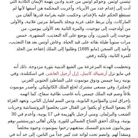
تيتسي أوتس. وحوكم أوتس من جديد وأدين بتهمة الإيمان الكاذبة التي
أدت إلى إعدام عدد من الأبرياء، وأعربت المحكمة هن أسفها لأنها لم
تستطع الحكم عليه بالإعدام، وحكمت عليه بغرامة قدرها ألفان من
الماركات، وأن يربط خلف عربة ويجلد بالسياط مرتين علانية، والأولى
من أولدجيت إلى نيوجيت، والمرة الثانية بعد الأولى بيومين، من
نيوجيت إلى تايبيرن، وأن يوضع على آلة التعذيب، المشهرة، خمس
مرات سنوياً طيلة بقائه على قيد الحياة. وعاش أوتس بعد هذا التعذيب،
وأعيد إلى السجن (مايو 1685) وطلبوا إلى الملك إعفاءه من الجلد
للمرة الثانية، ولكنه رفض.
وتحطمت الهدنة المزعزعة بين الشيع الدينية بثورة مزدوجة. ذلك أنه
في مايو نزل
أرشيبالد كامبل، إرل أرجيل العاشر
، في اسكتلندة، وفي
يونيه رسا جيمس ودوق مونموث على الشاطئ الجنوبي الغربي
لإنجلترا، وفي مسعى مشترك لخلع الملك الكاثوليكي. وأصدر مونموث
بلاغاً وصم فيه الملك جيمس بأنه غاصب طاغية سفاح، كما اتهمه
بإحراق لندن والمؤامرة البابوية، ودس السم لشارل الثاني، وتعهد الغزاة
ألا يضعوا السلاح أو يكفوا عن القتال حتى يخلصوا البروتستانتية وحريات
الشعب والبرلمان. ومني أرجيل بالهزيمة في 17 يونية، وأعدم في 30
يونية، وبذلك أخفق الجناح الشمالي للثورة. ولكن أهالي دورستشير-وهم
بيوريتانيون شديدو التمسك بمذهبهم-رحبوا بمونموث وحيوه مخلصاً
ومنقذاً لهم. وانضم تحت لوائه عدد كبير جداً من الناس، إلى حد أنه في