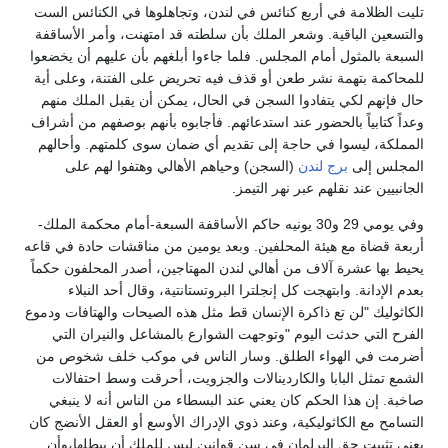
تليت الظلامة في أربع كنائس في لندن، وتجاهلوها في الكنائس الست
والتسعين الباقية. وشعر الملك بأن سلطته قد امتهنت، وأمر الأساقفة
السبعة بالمثول أمام المجلس. فلما جاءوا أبلغهم بأن عليهم أن يخضعوا
للمحاكمة بتهمة نشر طعن أو قذف فيه تحريض على الفتنة، وعلى أية
حال فإنهم لكي يتفادوا السجن في الحال، يمكن أن يقبل الملك منهم
وعداً كتابياً بالحضور عند استدعائهم. فأجابوه بأنهم بوصفهم من أشراف
المملكة، ليسوا في حاجة إلى تقديم أي ضمان سوى كلمتهم. وأحالهم
المجلس إلى
برج لندن
(السجن) وحياهم الأهالي وهتفوا لهم على
الجانبيين عند نقلهم عبر نهر التيمز.
وفي يومي 29 و30 يونيه حاكم الأساقفة السبعة-أمام محكمة الملك-
أربعة قضاة مع هيئة المحلفين. وبعد يومين من مناقشات حادة في قاعه
يحيط بها عشرة آلاف من أهالي لندن المهتاجين، أصدر المحلفون حكماً
بعدم الإدانة. وابتهجت كل إنجلترا البروتستانتية، وقال أحد النبلاء
الكاثوليك "لن تع ذاكرة الإنسان قط مثل هذه الصيحات والهتافات ودموع
الفرح التي حدثت اليوم "وتوجهت الشوارع بالمشاعل والنيران التي
أضرمت في الهواء الطلق. وسار الناس في موكب خلف شخوص من
الشمع تمثل البابا والكاردينالات والجزويت، أحرقت وسط احتفالات
صاخبة. إن هذا الحكم كان يعني عند البسطاء من الناس أنه لا ينبغي
التسامح مع الكاثوليكية، وعند ذوي الإدراك الأوسع أو العقل الأنضج كان
يعني تثبيت حق البرلمان في سن قوانين ليس للملك أن يبطلها،وأن