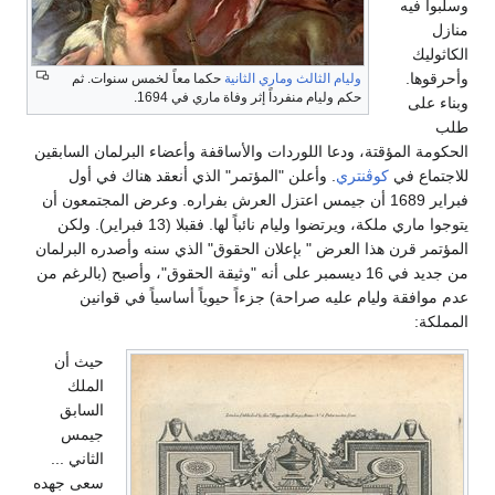
وسلبوا فيه
منازل
الكاثوليك
وأحرقوها.
وليام الثالث
وماري الثانية
حكما معاً لخمس سنوات. ثم
حكم وليام منفرداً إثر وفاة ماري في 1694.
وبناء على
طلب
الحكومة المؤقتة، ودعا اللوردات والأساقفة وأعضاء البرلمان السابقين
للاجتماع في
كوڤنتري
. وأعلن "المؤتمر" الذي أنعقد هناك في أول
فبراير 1689 أن جيمس اعتزل العرش بفراره. وعرض المجتمعون أن
يتوجوا ماري ملكة، ويرتضوا وليام نائباً لها. فقبلا (13 فبراير). ولكن
المؤتمر قرن هذا العرض " بإعلان الحقوق" الذي سنه وأصدره البرلمان
من جديد في 16 ديسمبر على أنه "وثيقة الحقوق"، وأصبح (بالرغم من
عدم موافقة وليام عليه صراحة) جزءاً حيوياً أساسياً في قوانين
المملكة:
حيث أن
الملك
السابق
جيمس
الثاني ...
سعى جهده