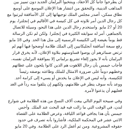
أن يطرحوا جانباً كل الأحقاد، وينتخبوا البرلمان الجديد دون تمييز بين
المذاهب الدينية، والتحقق من انتشار هذا الإعلان الموسع على أوسع
نطاق ممكن، أصدر مجلس الملك توجيهاتها إلى كل الأساقفة ليرتبوا مع
كل رجال الدين أمر تلاوته في كل كنيسة في الأقاليم في إنجلترا، يوم
20 أو 27 مايو. واستخدم رجال الدين على هذا النحو، وسيلة للاتصال
بالجماهير، أمر له سوابقه الكثيرة في إنجلترا. ولكن لم تكن الرسالة
قط يوماً بغيضة إلى الكنيسة الرسمية إلى مثل هذا الحد. وفي 18 مايو
رفع سبعة أساقفة أنجليكانيين إلى الملك ظلامة أوضحوا فيها أنهم لم
ترتض ضمائرهم أن يوصوا قساوستهم بتلاوة الإعلان، لأنه يخرق قرار
البرلمان بأنه لا يجوز إلغاء تشريع برلماني إلا بموافقة البرلمان نفسه،
فأجاب جيمس بأن رجال اللاهوت هم الذين كانوا يلحون على عظاتهم
وخطبهم دوماً على ضرورة الامتثال للملك وطاعته بوصفه رئيساً
للكنيسة، وأنه ليس في الإعلان ما يخدش أو يسيء إلى كرامة أحد.
ووعد بأنه سوف ينظر في ظلامتهم، ولكنهم إن يتلقوا منه رداً في الغد
فعليهم أن يذعنوا لأمره.
وفي صبيحة اليوم التالي بيعت آلاف النسخ من هذه الظلامة في شوارع
لندن، في الوقت التي ما زالت فيه قيد البحث عند الملك. وأحس
جيمس بأن هذا يجافي قواعد اللياقة، وعرض الظلامة على القضاة
الاثني عشر في المحكمة الملكية، فأشاروا بأنه تصرف في حدود
حقوقه المشروعية. ومن ثم أغفل الرد على الظلامة. وفي 20 مايو