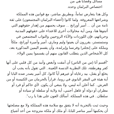
مسائل وقضايا هي من
اختصاص البرلمان وحده.
وكل هذا يتعارض تماماً، وبطريق مباشر، مع قوانين هذه المملكة
وشرائعها المعروفة. ولما كانوا (أعضاء البرلمان-المجتمعون) على ثقة
تامة من أن ... أمير أورانج ... سوف يحميهم من إهدار حقوقهم التي
أثبتوها هنا، ومن أية محاولات أخرى للاعتداء على حقوقهم المدنية
وحرياتهم، فإن اللوردات والآباء الروحيين والنواب المجتمعين في
وستمنستر، يقررون أن يعينوا وليم وماري، أمير وأميرة أورانج، ملكاً
وملكة على إنجلترا وفرنسا وإيرلندة، وأن يقسم اليمين المذكورة بعد،
كل الأشخاص الذين يتطلب القانون منهم أن يقسموا يمين الولاء.
"أقسم أنا (س من الناس) أن أمقت وأبغض وأنبذ من كل قلبي على أنها
كفر وهرطقة، تلك النظرية الدنسة اللعينة.. التي تقول بأنه يجب أن
يخلع أو يقتل، بيد رعاياه أو عيرهم أياً كانوا، كل أمير يصدر ضده البابا أو
أية هيئة في المقر البابوي في روما، قراراً بالحرمان من الكنيسة أو من
العرش.. كما أعلن أنه ليس، ولا ينبغي أن يكون. لأي حاكم أو فرد أو
مطران أو دولة أو عاهل أجنبي، أية ولاية أو سلطة أو سيادة أو
سلطان.. في هذه المملكة. أسألك العون على هذا يا رب".
وحيث ثبت بالتجربة أنه لا يتفق مع سلامة هذه المملكة ولا مع مصلحتها
أن يحكمها أمير مناصر للبابا، أو ملك أو ملكة متزوجة من أحد أشياع