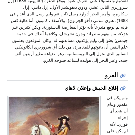
للقدوم والاستيلاء على العرش عنوة. ووقع الدعوة (30 يونية 1688) إرل
شروزبري الثاني عشر، ودوق ديفونشير الأول، إرل دانبي، إرل
سكاربره، وأمير البحر أدوارد رسل (ابن عم وليم رسل الذي أعدم في
1683)، هنري سدني (أخو الجرنون)، والأسقف كمبتون. أما هاليفاكس
فإنه لم يوقع متذرعاً بأنه يؤثر المعارضة الدستورية. ولكن كثيرين غير
هؤلاء، من بينهم سندرلند وجون تشرشل، وكلاهما آنذاك في خدمة
جيمس) بعثوا إلى وليم يؤكدون مساندتهم له. وكان الموقعون يعلمون
علم اليقين أن دعوتهم للمغامرة، من ذلك أق شروزبري الكاثوليكي
السابق الذي تحول إلى البروتستانتية، رهن ضياعه نظير أربعين ألف
جنيه، وعبر البحر إلى هولنده ليساعد فيتوجه الغزو.
الغزو
إقلاع الجيش وإعلان لاهاي
ولم يكن في
مقدور وليام
أن يتخذ أي
إجراء
فوري. لأنه
لم يكن على