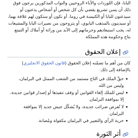
البابا، فإن اللوردات والآباء الروحيين والنواب المذكورين يرجون فوق
ذلك أن يسن تشريع يقضي بأن كل شخص أو أشخاص يذعنون أو
سيذعنون للبابا أو الكنيسة في روما، أو تكون أو ستكون لهم علاقة بهما،
أو سيدينون بالمذهب البابوي، أو يتزوجون من نصيرات البابا والمشيعات
له، يجب استبعادهم وحرمانهم إلى الأبد من وراثة أو أملاك أو التمتع
بتاج وحكومة هذه المملكة.
إعلان الحقوق
كان من أهم ما تضمّنه إعلان الحقوق (
قانون الحقوق الانجليزي
)
بالإضافة إلى ذلك:
حقِّ الملك في التاج مستمد من الشعب الممثل في البرلمان،
وليس من الله.
ليس للملك إلغاء القوانين أو وقف تنفيذها أو إصدار قوانين جديدة،
إلا بموافقة البرلمان.
لا تُفرض ضرائب جديدة، ولا يُشكّل جيش جديد إلا بموافقة
البرلمان.
حرية الرأي والتعبير في البرلمان مكفولة ومُصانة.
أثر الثورة