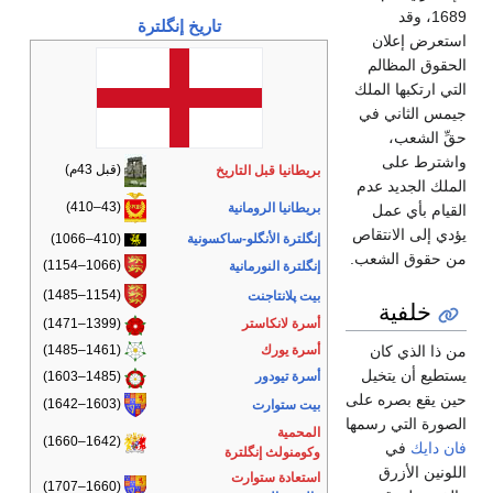
1689، وقد
تاريخ إنگلترة
استعرض إعلان
الحقوق المظالم
التي ارتكبها الملك
جيمس الثاني في
حقِّ الشعب،
واشترط على
(قبل 43م)
بريطانيا قبل التاريخ
الملك الجديد عدم
(43–410)
بريطانيا الرومانية
القيام بأي عمل
يؤدي إلى الانتقاص
إنگلترة الأنگلو-ساكسونية
(410–1066)
من حقوق الشعب.
(1066–1154)
إنگلترة النورمانية
(1154–1485)
بيت پلانتاجنت
خلفية
أسرة لانكاستر
(1399–1471)
من ذا الذي كان
أسرة يورك
(1461–1485)
يستطيع أن يتخيل
أسرة تيودور
(1485–1603)
حين يقع بصره على
(1603–1642)
بيت ستوارت
الصورة التي رسمها
المحمية
(1642–1660)
فان دايك
في
وكومنولث إنگلترة
اللونين الأزرق
استعادة ستوارت
(1660–1707)