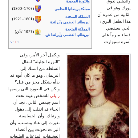
والذهبي لدوق
والثورة المجيدة
يورك وهو في
(1707–1800)
مملكة بريطانيا العظمى
الثانية من عمره أن
المملكة المتحدة
(1801–1921)
هذا الطفل البريء
لبريطانيا العظمى وأيرلندة
الحي سيقضي
المملكة المتحدة
(1927–
الآن
)
قضاء مبرماً على
لبريطانيا العظمى وأيرلندا ش.
أسرة ستيوارت
v
t
e
ويكمل آخر الأمر، وفي
"الثورة الجليلة" انتقال
السلطة من الملك إلى
البرلمان، وهو ما كان أبوه قد
بدأه بشكل مخز من قبل؟
ولكن في الصورة التي رسمها
رايلي
للشخص عينه تحت
اسم جيمس الثاني، نجد أن
الحياء قد انقلب إلى ذهول
وارتباك. وأن الحساسية
تغيرت إلى عناد وتصلب، وأن
البراءة تحولت بين أعضاء
العشيقات المذعنات الطيعات