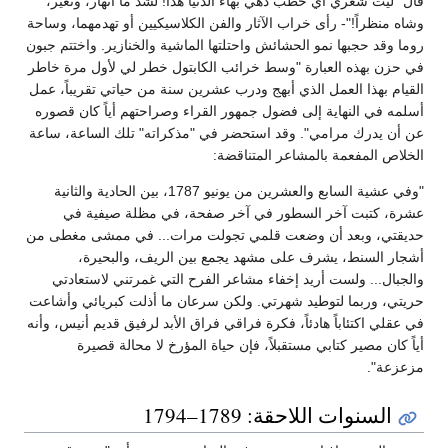
قال "ليت شعري أي خطب دهي بهاء الدنيا هذا! لشد ما انهار، وتغير،
وشاه منظراً!"- رأى خراب الآثار والفن الكلاسيكيين أو تهدمهما، وساحة
روما وقد حجبها نمو الحشائش واحتلتها الماشية والخنازير. واختتم جبون
في حزن بهذه العبارة "وسط خرائب الكابتول خطر لي لأول مرة خاطر
القيام بهذا العمل الذي أبهج ودرب عشرين سنة من حياتي تقريباً، عمل
أسلمه في النهاية إلى فضول جمهور القراء وصراحتهم أياً كان قصوره
عن أن يدرك مرامي". وقد استحضر في "مذكراته" تلك الساعة، ساعة
الخلاص المفعمة بالمشاعر المتناقضة:
"وفي عشية السابع والعشرين من يونيو 1787، بين الحادية والثانية
عشرة، كتبت آخر السطور في آخر صفحة، في مظلة صيفية في
حديقتي، وبعد أن وضعت قلمي تجولت مرات... في ممشى مغطى من
أشجار السنط، يشرف على مشهد يجمع بين الريف، والبحيرة،
والجبال... ولست أريد إخفاء مشاعر الفرح التي غمرتني لاستعادتي
حريتي، وربما لتوطيد شهرتي. ولكن سرعان ما أذلت كبريائي وأشاعت
في عقلي اكتئاباً هادئاً، فكرة فراقي فراق الأبد لرفيق قديم أنيس، وأنه
أياً كان مصير كتابي مستقبلاً، فإن حياة المؤرخ لا محالة قصيرة
مزعزعة".
السنوات اللاحقة: 1789–1794