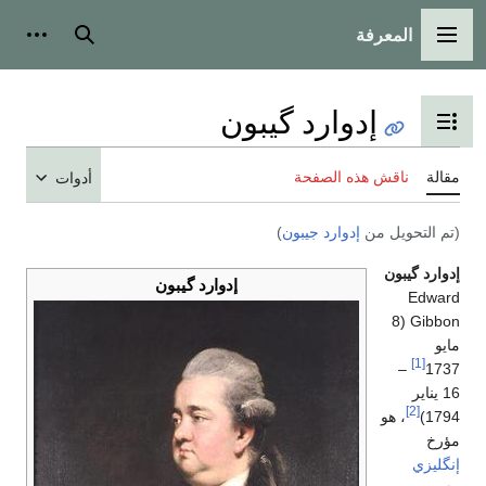
المعرفة
القائمة الرئيسية
بحث
أدوات
إدوارد گيبون
تبديل عرض جدول المحتويات
مقالة
ناقش هذه الصفحة
أدوات
(تم التحويل من
إدوارد جيبون
)
إدوارد گيبون
إدوارد گيبون
Edward
Gibbon (8
مايو
[1]
–
1737
16 يناير
[2]
1794)
، هو
مؤرخ
إنگليزي