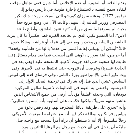
بعدم الدقة، أو التحيف، أو عدم الإخلاص. أما جبون ففي تجاهل مؤقت
لنقاده سمح لنفسه بالاستمتاع بإجازة طويلة في باريس (مايو إلى
نوفمبر 1777). ودعته سوزان كورشو التي أصبحت زوجة جاك نكير
المصرفي ووزير المالية إلى بيتهم. وكانت الآن في وضع مريح جداً
بحيث لم يسوءها ما سبق من أنه "تنهد تتنهد العاشق، وأطاع طاعة
الابن". أما المسيو نكير، الذي لم تخالجه الغيرة قط، فكثيراً ما كان يترك
العاشقين السابقين وحيدين ويمضي إلى عمله أو فراشه. وشكا جبون
قائلاً "أيمكن أن يهيناني إهانة أقسى من هذه؟ يا لها من طمأنينة وقحة!"
أما جرمين، ابنة سوزان، (وهي التي أصبحت فيما بعد مدام دستال (فقد
طابت لها صحبته حتى لقد جربت ألاعيبها المنفتحة عليه (وهي بعد في
الحادية عشرة) وعرضت أن تتزوجه حتى تحتفظ به في الأسرة. وفي
بيت نكير التقى بالإمبراطور يوزف الثاني، وفي فرساي قدم إلى لويس
السادس عشر، الذي قيل إنه شارك في ترجمة المجلد الأول إلى
الفرنسية. واحتفى به القوم في الصالونات لا سيما صالون المركيزة
دودفان، التي وجدته "لطيفاً مؤدباً... أرقى من جميع الأشخاص الذين
عاشوا معهم تقريباً"، ولكنها حكمت على أسلوبه بأنه "منمق؛ خطابي"،
وأنه "يجري على طريقة أدبائنا المعترف بهم. وقد رفض دعوة من
بنيامين فرانكلن، ببطاقة ذكر فيها أنه مع احترامه للمبعوث الأمريكي
رجلاً فيلسوفاً، إلا أنه لا يستطيع أن يراه أمراً ينسجم مع واجبه قبل
مليكه أن يدخل في أي حديث مع رجل مع الرعايا الثائرين. ورد