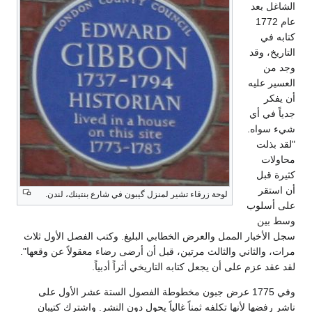
الشاغل بعد
عام 1772
كتابه في
التاريخ، وقد
وجد من
العسير عليه
أن يفكر
جدياً في أي
شيء سواه.
"لقد بذلت
محاولات
كثيرة قبل
أن استقر
لوحة زرقاء تشير لمنزل گيبون في شارع بنتينك، لندن.
على أسلوب
وسط بين
سجل الأخبار الممل والعرض الخطابي البليغ. وكتب الفصل الأول ثلاث
مرات، والثاني والثالث مرتين، قبل أن أرضى رضاء معقولاً عن وقعها".
لقد عقد عزم على أن يجعل كتابه التاريخي أثراً أدبياً.
وفي 1775 عرض جبون مخطوطة الفصول الستة عشر الأول على
ناشر رفضها لأنها تكلفه ثمناً غالياً يحول دون النشر. واشترك كتيبان