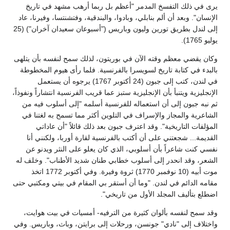
يرى في ذلك التفسخ المدمر "أعظم بل ربما أرهب مشهد في تاريخ
الإنسان". وبعد أن ألم بنابلي، وبادوا، والبندقية، وفتشنتسا، وفيرنا، عاد
إلى لندل بطريق تورين وليون وباريس ("أسبوعان سعيدان آخران") (25
يوليو 1765).
وكان يقضي معظم وقته الآن في بوريتون، لذلك سمح لنفسه بأن يتلهى
بالبدء في كتابة تاريخ لسويسرا بالفرنسية. فلما رأى هيوم المخطوطة
في لندن، كتب إلى جبون (24 أكتوبر 1767) يرجوه أن يستعمل
الإنجليزية ويتنبأ بأن الإنجليزية ستبز عما قريب الفرنسية انتشاراً ونفوذاً،
ثم نبه جبون إلى أن استعماله للفرنسية أسلمه "إلى أسلوب فيه من
الشاعرية والمجاز والإسراف في التلوين أكثر مما تسمح به لغتنا في
المؤلفات التاريخية". وقد اعترف جبون بعد ذلك قائلاً "أن عاداتي
القديمة... شجعتني على أن أكتب بالفرنسية لقارة أوربا، ولكنني أنا
نفسي كنت شاعراً بأن أسلوبي، الذي كان يعلو على النثر ويدنو عن
الشعر، وقد انحدر إلى أسلوب خطابي طنان شديد الأطناب". وخلف له
موت أبيه (10 نوفمبر 1770) ثروة وفيرة. وفي أكتوبر 1772 اتخذ
مقامه الدائم في لندن. "وما أن أستقر بي المقام في بيتي ومكتبي حتى
اضطلع بتأليف المجلد الأول من تاريخي".
وقد سمح لنفسه بألوان كثيرة من الترفيه- أمسيات في بيت هوايت،
واختلاف إلى "نادي" جونسن، ورحلات إلى برايتن، وباث، وباريس. وفي