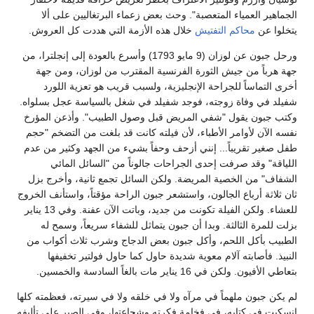
الجماهير العمياء المتعصبة". وحث بعض زعماء البرتغاليين على ألا
يتخلوا عن
محاكم التفتيش
خلال هذه الأزمة التي هددت كل العروش.
ورحل جبون عن لوزان (9 مايو 1793) وأسرع بالعودة إلى إنجلترا، من
جهة هرباً من جيش الثورة الفرنسية المقترب من لوزان، ومن جهة
أخرى التماساً للجراحة الإنجليزية، ولسبب قريب هو تعزية اللورد
شفيلد في وفاة زوجته، فوجد شفيلد في شغل بالسياسة عجل بسلواه.
وكتب جبون يقول "شفي المريض قبل وصول الطبيب". وأذعن المؤرخ
نفسه الآن لأوامر الأطباء، لأن فيلته كانت قد بلغت من التضخم "حجم
طفل صغير تقريباً... إنني أزحف وحفاً بشيء من الجهد وكثير من عدم
اللياقة" وقد صرفت إحدى الجراحات جالوناً من "السائل المائي
الشفاف" من الخصية المريضة. ولكن السائل تجمع ثانية، وأخرج بزل
ثان ثلاثة أرباع الجالون، واستشعر جبون الراحة مؤقتاً، واستأنف الخروج
للعشاء. ولكن الفيلة تكونت من جديد، وباتت الآن عفنة. وفي 13 يناير
بزلت للمرة الثالثة. وبدا أن جبون يتماثل للشفاء سريعاً، وسمح له
الطبيب بأكل اللحم، وأكل جبون بعض الدجاج وشرب ثلاث أكواب من
النبيذ. فأصابته آلام معوية شديدة حاول كما حاول فولتير تخفيفها
بتعاطي الأفيون. ولكن في 16 يناير مات بالغاً السادسة والخمسين.
لم يكن جبون ملهماً في مرآه ولا في خلقه ولا في سيرته، فعظمته كلها
انسكبت في كتابه، في فخامة فكرته وشجاعتها، وفي الصبر على تأليفه