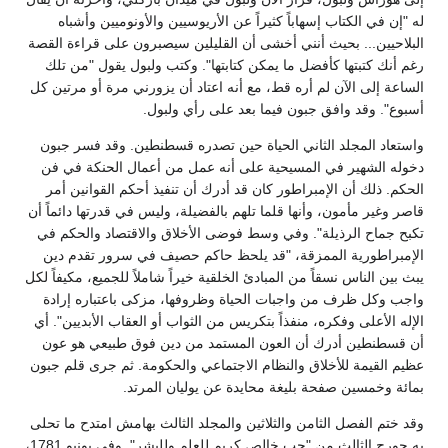
له "إن في الكتاب إسهاباً كثيراً عن الأريوسيين والأونوميين وأشباه
البلاحيين... بحيث أنني أخشى أن القليلين سيصبرون على قراءة القصة
رغم أنك كتبتها كأفضل ما يمكن كتابتها". وكتب ولبول يقول "من تلك
الساعة إلى الآن لم أره قط، مع أنه اعتاد أن يزورني مرة أو مرتين كل
أسبوع". وقد وافق جبون فيما بعد على رأي ولبول.
واستعاد المجلد الثاني الحياة حين تصدره قسطنطين. وقد فسر جبون
دخوله الشهير في المسيحية على أنه عمل من أعمال الحنكة في فن
الحكم. ذلك أن الإمبراطور كان قد أدرك أن تنفيذ أحكم القوانين أمر
قاصر وغير مأمون، وأنها قلما تلهم بالفضيلة، وليس في قدرتها دائماً أن
تكبح جماح الرذيلة". وفي وسط فوضى الأخلاق والاقتصاد والحكم في
الإمبراطورية الممزقة، "قد يلحظ حاكم حصيف في سرور تقدم دين
يبث بين الناس نسقاً من المبادئ الخلقية خيراً شاملاً للجميع، مكيفاً لكل
واجب وكل ظرف من واجبات الحياة وظروفها، مزكى باعتباره إرادة
الإله الأعلى وفكره، منفذاً بتكريس من الثواب أو العقاب الأبديين". أي
أن قسطنطين أدرك أن العون المستمد من دين فوق طبيعي هو عون
عظيم القيمة للأخلاق والنظام الاجتماعي والحكومة. ثم جرى قلم جبون
بمائة وخمسين صفحة بليغة محايدة عن يوليان المرتد.
وقد ختم الفصل الثامن والثلاثين والمجلد الثالث بهامش امتدح ما تحلى
به جورج الثالث من "حب خالص كريم للعلم وللبشر". وفي يونيو 1781،