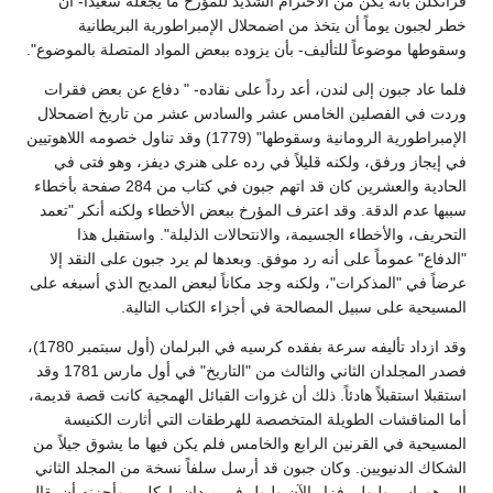
فرانكلن بأنه يكن من الاحترام الشديد للمؤرخ ما يجعله سعيداً- أن
خطر لجبون يوماً أن يتخذ من اضمحلال الإمبراطورية البريطانية
وسقوطها موضوعاً للتأليف- بأن يزوده ببعض المواد المتصلة بالموضوع".
فلما عاد جبون إلى لندن، أعد رداً على نقاده- " دفاع عن بعض فقرات
وردت في الفصلين الخامس عشر والسادس عشر من تاريخ اضمحلال
الإمبراطورية الرومانية وسقوطها" (1779) وقد تناول خصومه اللاهوتيين
في إيجاز ورفق، ولكنه قليلاً في رده على هنري ديفز، وهو فتى في
الحادية والعشرين كان قد اتهم جبون في كتاب من 284 صفحة بأخطاء
سببها عدم الدقة. وقد اعترف المؤرخ ببعض الأخطاء ولكنه أنكر "تعمد
التحريف، والأخطاء الجسيمة، والانتحالات الذليلة". واستقبل هذا
"الدفاع" عموماً على أنه رد موفق. وبعدها لم يرد جبون على النقد إلا
عرضاً في "المذكرات"، ولكنه وجد مكاناً لبعض المديح الذي أسبغه على
المسيحية على سبيل المصالحة في أجزاء الكتاب التالية.
وقد ازداد تأليفه سرعة بفقده كرسيه في البرلمان (أول سبتمبر 1780)،
فصدر المجلدان الثاني والثالث من "التاريخ" في أول مارس 1781 وقد
استقبلا استقبلاً هادئاً. ذلك أن غزوات القبائل الهمجية كانت قصة قديمة،
أما المناقشات الطويلة المتخصصة للهرطقات التي أثارت الكنيسة
المسيحية في القرنين الرابع والخامس فلم يكن فيها ما يشوق جيلاً من
الشكاك الدنيويين. وكان جبون قد أرسل سلفاً نسخة من المجلد الثاني
إلى هوراس ولبول، فزار الآن ولبول في ميدان باركلي، وأحزنه أن يقال