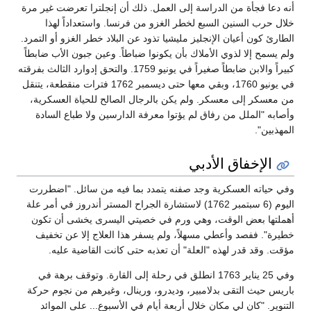
أنه دعا فجأة من الدراسة إلى العمل. ذلك أن إنجلترا تعرضت غير مرة
خلال حرب السنين السبع لخطر الغزو من فرنسا. واستعداداً لهذا
الطارئ كون أعيان الإنجليز مليشيا تذود عن البلاد خطر الغزو أو التمرد.
ولم يسمح إلا لذوي الأملاك بأن يكونوا ضباطاً. وعين جبون الأب ضابطاً
كبيراً والابن ضابطاً صغيراً في يونيو 1759. والتحق إدوارد الثالث بفرقته
في يونيو 1760، وبقي معها حتى ديسمبر 1762 فترات منقطعة، يتنقل
من معسكر إلى معسكر. ولم يكن بالرجال الصالح للحياة العسكرية،
وأصابه "الملل من رفاق لم يؤتوا معرفة الدارسين ولا طباع السادة
المهذبين".
الإخفاق الأدبي
وفي حياته العسكرية وجد صفنه يتمدد بما فيه من سائل. "اضطررت
اليوم (6 سبتمبر 1762) لاستشارة الجراح المستر أندروز في أمر علة
أهملتها بعض الوقت، وهي ورم في خصيتي اليسرى يخشى أن تكون
خطيرة". ففصد وأعطي مسهلاً، ولم يسفر هذا العلاج إلا عن تخفيف
مؤقت. وقد قدر لهذه "العلة" أن تعذبه حتى كانت القاضية عليه.
وفي 25 يناير 1763 انطلق في رحلة إلى القارة. وتوقف برهة في
باريس حيث التقى بدلامبير، وديدرو، ورينال، وغيرهم من نجوم حركة
التنوير. "كان لي مكان خلال أربعة أيام في الأسبوع... على الموائد