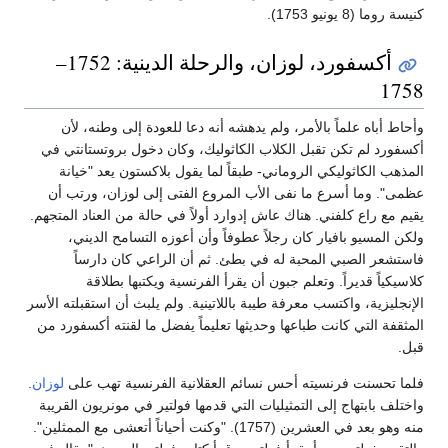
كنيسة روما (8 يونيو 1753).
أكسفورد، لوزان، والرحلة الدينية: 1752–
1758
وأحاط أباه علماً بالأمر، ولم يدهشه أنه دعا للعودة إلى وطنه، لأن
أكسفورد لم تكن تقبل الكلاب الكاثوليك، وكان دخول بروتستانتي في
المذهب الكاثوليكي الروماني- طبقاً لما يقول بلاكستون يعد "خيانة
عظمى". وما أسرع ما نفى الأب المروع الفتى إلى لوزان، ورتب أن
يقيم مع راع كلفني. هناك عاش إدوارد أولاً في حالة من العناد المتجهم.
ولكن المسيو بافيار كان رجلاً عطوفاً وأن أعوزه التسامح الديني،
فاستشعر الصبي المحبة له في بطئ. ثم أن الراعي كان دارساً
كلاسيكياً قديراً. وتعلم جبون أن يقرأ الفرنسية ويكتبها بطلاقة
الإنجليزية، واكتسب معرفة طيبة باللاتينية. ولم يلبث أن استقبلته الأسر
المثقفة التي كانت طباعها وحديثها تعليماً يفضل ما لقنته أكسفورد من
قبل.
فلما تحسنت فرنسيته أحس نسائم العقلانية الفرنسية تهب على
لوزان
.
واختلف بابتهاج إلى التمثيليات التي قدمها فولتير في مونريون القريبة
منه وهو بعد في العشرين (1757). "وكنت أحياناً أتعشى مع الممثلين".