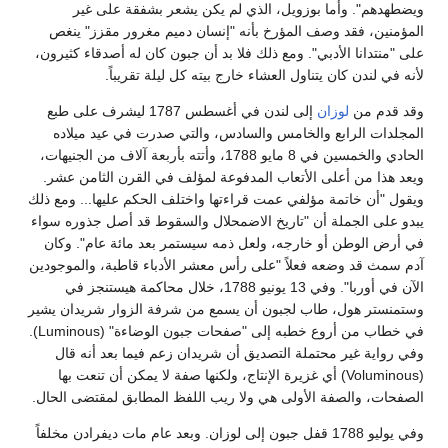
ويضطهدهم". وأما بوزويل، الذي لم يكن يشعر بشفقة على غير
المؤمنين، فقد وصف المؤرخ بأنه "إنسان دميم مغرور مقزز" ينغص
على "منتدانا الأدبي". ومع ذلك فلا بد أن جبون كان له أصدقاء كثيرون،
لأنه في لندن كان يتناول العشاء خارج بيته كل ليلة تقريباً.
وقد قدم من
لوزان
إلى لندن في أغسطس 1787 ليشرف على طبع
المجلدات الرابع والخامس والسادس، والتي صدرت في عيد ميلاده
الحادي والخمسين في 8 مايو 1788، وأتته بأربعة آلاف من الجنيهات،
ويعد هذا من أعلى الأتعاب المدفوعة لمؤلف في القرن الثامن عشر.
ويقول "أن خاتمة مؤلفي عمت قراءتها واختلف الحكم عليها... ومع ذلك
يبدو على الجملة أن "تاريخ الاضمحلال والسقوط قد أصل جذوره سواء
في أرض الوطن أو خارجه، ولعل ذمه سيستمر بعد مائة عام". وكان
آدم سمث قد وضعه فعلاً "على رأس معشر الأدباء قاطبة، والموجودين
الآن في أوربا". وفي 13 يونيو 1788، خلال محاكمة هيستنجز في
وستمنستر هول، طاب لجبون أن يسمع من شرفة الزوار شريدان يشير
في خطاب من أروع خطبه إلى "صفحات جبون الوضاءة" (Luminous).
وفي رواية غير محتملة التصديق أن شريدان زعم فيما بعد أنه قال
(Voluminous) أي غزيرة الإنتاج، ولكنها صفة لا يمكن أن تنعت بها
الصفحات، والصفة الأولى هي ولا ريب اللفظ المطابق لمقتضى الحال.
وفي يوليو 1788 قفل جبون إلى لوزان. وبعد عام مات ديفرادن مخلفاً