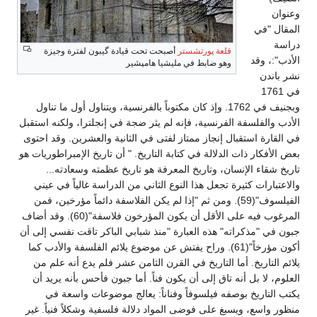
وعنوان
المقال "في
دراسة
قلعة پورتشستر
أصبحت تحت قيادة گيبون لفترة وجيزة
الأدب":، وقد
وهو ضابط في مليشيا هامپشير
نشر باندن
في 1761
وبجنيف في 1762. وإذ كان مكتوباً بالفرنسية، ويتناول أول ما تناول
الأدب والفلسفة الفرنسية، فإنه لم يثر ضجة في إنجلترا، ولكنه استقبل
في القارة استقبال إنجاز ممتاز لفتى في الثانية والعشرين. وقد احتوى
بعض الأفكار ذات الدلالة في كتابة التاريخ. " أن تاريخ الإمبراطوريات هو
تاريخ شقاء الإنسان، وتاريخ المعرفة هو تاريخ عظمته وسعادته...
والاعتبارات كثيرة تجعل هذا النوع الثاني من الدراسة غالياً في عيني
الفيلسوف"(59). ومن ثم "إذا لم يكن الفلاسفة دائماً مؤرخين، فمن
المرغوب فيه على الأقل أن يكون المؤرخون فلاسفة"(60). وقد أضاف
جبون في "مذكراته" هذه العبارة "منذ شبابي الباكر تاقت نفسي إلى أن
أكون مؤرخاً"(61). وراح يفتش عن موضوع يلائم الفلسفة والأدب كما
يلائم التاريخ. أما التاريخ في القرن الثامن عشر فلم يدع أنه علم من
العلوم، لا بل أنه تاق إلى أن يكون فناً. أما جبون فأحس بأنه يريد أن
يكتب التاريخ بوصفه فيلسوفاً وفناناً: يعالج موضوعات واسعة في
منظور واسع، ويسبغ على فوضى المواد دلالة فلسفية وشكلاً فنياً. غير