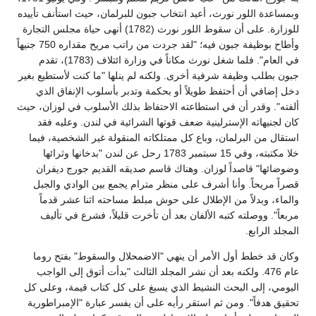
وبمساعدة اللور نورث، أعيد انتخاب جبون للبرلمان، حيث استأنف تأييده
للوزارة. على أن سقوط اللور نورث (1782) أنهى حياة مجلس التجارة
وأطاح بوظيفة جبون فيه؛ "لقد جردت من راتب مريح مقداره 750 جنيهاً
في العام". فلما شغل نورث مكاناً في وزارة ائتلاف (1783)، تقدم
جبون بطلب وظيفة شرفية أخرى. ولكنه لم ينلها "ما كنت لأستطيع بغير
دخل إضافي أن أحتفظ طويلاً أو بحكمة وتدبر بأسلوب الإنفاق الذي
ألفته". وقدر أن في استطاعته الاحتفاظ بذلك الأسلوب في لوزان، حيث
كان لجنيهاته الإسترلينية ضعف قوتها الشرائية في لندن. وعليه فقد
استقال من البرلمان، وباع كل ممتلكاته المنقولة غير الشخصية، فيما
خلا مكتبته، وفي 15 سبتمبر 1783 رحل عن لندن "بدخانها وثرائها
وضوضائها" قاصداً لوزان. وهناك قاسم صديقه القديم جورج ديفران
قصراً مريحاً. وأنا أشرف على منظر مترام يجمع بين الوادي والجبل
والماء، وبدلاً من الإطلال على حوش مبلط مساحته اثنا عشر قدماً
مربعاً". ووصلته كتبه الألفان بعد أن تأخرت قليلاً، فشرع في تأليف
المجلد الرابع.
وكان قد خطط أول الأمر أن ينهي "الاضمحلال والسقوط" بفتح روما
عام 476. ولكنه بعد أن نشر المجلد الثالث "بدأت أتوق إلى الواجب
اليومي، إلى البحث النشيط الذي يسبغ على كل كتاب قيمة، وعلى كل
تحقيق هدفاً". ومن ثم استقر رأيه على أن يفسر عبارة "الإمبراطورية