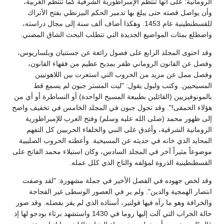
الرومانية: على أنها تنتظم الإمبراطورية الشرقية كما تنتظم الغربية،
وأن يواصل قصته حتى يبلغ بها تدمير الحكم البيزنطي بفتح الأتراك
للقسطنطينية عام 1453. وهكذا أضاف ألف سنة إلى مجال دراسته،
واضطلع بمئات المواضيع الجديدة التي تتطلب البحث الشاق المضني.
وقد احتوى المجلد الرابع على فصول رائعة عن جستنيان وبلساريوس،
وفصل عن القانون الروماني ظفر بمديح عظيم من فقهاء القانون،
وفصل ممل عن مزيد من الحروب التي استعرت بين اللاهوتيين
المسيحيين. وكتب ولبول يقول: "ليت المستر جبون لم يسمع قط
بالمونوفيزيين (القائلين بطبيعة المسيح الواحدة) أو النساطرة أو أي من
هؤلاء الحمقى!". وقد تحول جبون في المجلد الخامس في تخفيف واضح
إلى ظهور محمد (صلى الله عليه وسلم) وفتح العرب للإمبراطورية
الرومانية الشرقية، وأغدق على النبي والخلفاء الحربيين كل التفهم
المحايد الذي خانه في حديثه عن المسيحية. وأعطته الحروب الصليبية
موضوعاً مثيراً آخر في المجلد السادس، وكان استيلاء محمد الفاتح على
القسطنطينية الذروة لمؤلفه والتاج الذي كلل عمله.
وقد لخص جهوده في الفصل الأخير في جملة مشهورة: "لقد وصفت
انتصار الهمجية والدين". ولم ير في العصور الوسطى غير الفجاجة
والخرافة وهو ما رآه فيها فولتير، أستاذه الذي لم يقر بفضله. وقد صور
حالة الخراب التي آلت إليها روما في 1430 واستشهد برثاء بودجو لها إذ