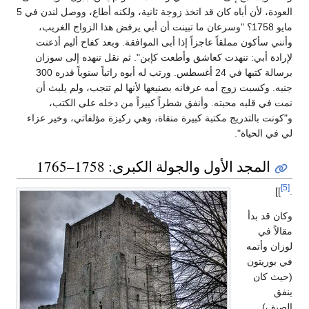
العودة، لأن أباه كان قد اتخذ زوجة ثانية، ولكنه أطاع، ووصل لندن في 5
مايو 1758؟ "وسرعان ما تبينت أن أبي يرفض هذا الزواج الغريب،
وأنني سأكون مملقاً عاجزاً إذا أبى الموافقة. وبعد كفاح أليم أذعنت
لإرادة أبي: تنهدت كعاشق وأطعت كإبن". ثم نقل تنهده إلى سوزان
برسالة كتبها في 24 أغسطس. ورتب له أبوه راتباً سنوياً قدره 300
جنيه. وكسبت زوج أمه عرفانه بصنيعها لأنها لم تنجب، ولم يلبث أن
نمت في قلبه محبته. وأنفق شطراً كبيراً من دخله على الكتب،
و"كونت بالتدريج مكتبة كبيرة منقاة، وهي ركيزة مؤلفاتي، وخير عزاء
لي في الحياة".
المجد الأول والجولة الكبرى: 1758–1765
[5]
]]
.
وكان قد بدأ
مقالاً في
لوزان وأتمه
في بوريتون
(حيث كان
ينفق
الصيف)