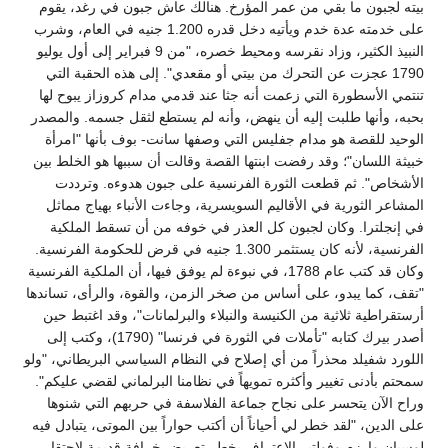
بيته لجبون ما بقي من عمر المؤرخ. هنالك عاش جبون في رغد، يقوم
على خدمته عدة خدم ويأتيه دخل قدره 1.200 جنيه في العام، وشرب
النبيذ الكثير، وزاد نقرسه ومحيط خصره، "من 9 فبراير إلى أول يوليو
1790 عجزت عن التحرك من بيتي أو مقعدي". إلى هذه الحقبة التي
تنتمي الأسطورة التي زعمت أنه جثا عند قدمي مدام كروزاز يبوح لها
بحبه، وأنها طلبت إليه أن ينهض، وأنه لم يستطع لثقل جسمه. والمصدر
الوحيد للقصة هو مدام جفليس التي وصفها سانت- بوف بأنها "امرأة
خبيثة اللسان"؛ وقد رفضت ابنتها القصة وقالت أن سببها هو الخلط بين
الأشخاص". ثم قطعت الثورة الفرنسية على جبون هدوءه. وترددت
المشاعر الثورية في الأقاليم السويسرية، وجاءت الأنباء بهياج مماثل
في إنجلترا. وكان لجبون كل العذر في خوفه من أن تسقط الملكية
الفرنسية، لأنه كان يستثمر 1.300 جنيه في قرض للحكومة الفرنسية.
وكان قد كتب عام 1788، في نبوءة لم يوفق فيها، أن الملكية الفرنسية
"تقف، كما يبدو، على أساس من صخر الزمن، والقوة، والرأى، تساندها
أرستقراطية ثلاثية من الكنيسة والنبلاء والبرلمانات"، وقد اغتبط حين
أصدر بيرك كتابه "تأملات في الثورة في فرنسا" (1790)، وكتب إلى
اللورد شفيلد محذراً من أي إصلاح في النظام السياسي البريطاني، "ولو
سمحتم بأدنى تغيير وأكثره تمويهاً في نظامنا البرلماني لقضي عليكم".
وراح الآن يتحسر على نجاح جماعة الفلاسفة في حربهم التي شنوها
على الدين، "لقد خطر لي أحياناً أن أكتب حواراً بين الموتى، يتبادل فيه
لوسيان وارزم وفولتير الاعتراف بخطر تعريض خرافة قديمة لاحتقار