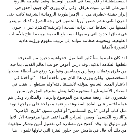
القسطنطينية أو فلورنسة في العصر الوسيط. وفقد اهتمامه بالتاريخ
البيزنطي التالي لموت هرقل. وفي رأي بيوري "أن جبون أخفق في
إبراز حقيقة خطيرة، هي أن الإمبراطورية الرومانية الشرقية كانت حتى
القرن الثاني عشر حصن أوربا الحصين في وجه الشرق، كذلك لم يقدر
أهميتها في الحفاظ على تراث المدينة الإغريقية"(122)، غير أن جبون
في نطاق الحدود التي رسمها لنفسه بلغ العظمة بربطه النتاج بالأسباب
الطبيعية، وبتحويله ضخامة مواده إلى ترتيب مفهوم ورؤيته هادية
للصورة بأكملها.
لقد كان علمه واسعاً كثير التفاصيل. فحواشيه ذخيرة من المعرفة
تلطفها الفكاهة الذكية، وقد درس أعوص جوانب العالم القديم، بما فيه
من طرق وعملات وموازين ومقاييس وقوانين؛ ووقع في أخطاء صححها
المتخصصون، ولكن بيوري هذا الذي بين مآخذه أضاف: "لو أخذنا في
الاعتبار المدى الشاسع لمؤلفه لأدهشتنا دقته"ولم يستطع أن ينقب في
المصادر الأصلية غير المنشورة (كما يفعل محترفو المؤرخين ممن
يقتصرون على رقعة صغيرة من الموضوع والزمان والمكان)، ولكي يتم
عمله اقتصر على المادة المطبوعة، واعتمد بصراحة على مراجع ثانوية
مثل كتاب أوكلي "تاريخ المسلمين" أو كتابي تلمون "تاريخ الأباطرة"
و"التاريخ الكنسي"؛ وبعض المراجع التي اعتمد عليها مرفوضة الآن لأنها
غير موثوق بها. وقد أفصح عن مصادره في تفصيل أمين وشكر مؤلفيها؛
من ذلك أنه قال في هامش حين جلوز الفترة التي تناولها تلمون: "هنا