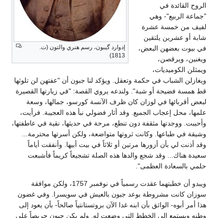
الروح القائدة في
"جماعة الربيع"- وهي
لفيف من خمسة عشرة
شابة أو عشرين يلتقين
إدوارد گيبون، رسم هنري والتون (ت.
في بيوت بعضهن البعض،
1813)
ويغنين، ويرقصن،
ويمثلن الكوميديات،
ويغازلن الشباب في حكمة وتعقل. ويؤكد لنا جبون أن "عفتهن لن تلوثها
قط همسة فضيحة أو شبة". ولندعه يروي القصة: "في زيارتها القصيرة
لبعض أقربائها في لوزان كان ظرف الآنسة كورسو، جمالها، وسعة
علمها، محل إعجاب الجميع. وقد أثار فضولي نبأ هذه العجيبة. فرأيت،
وأحببت. ووجدتها مثقفة دون تنطع، مرحة في حديثها، نقية في عاطفتها،
وشيقة في طباعها. وكانت ثروتها متواضعة، ولكن أسرتها محترمة...
وقد أذنت لي بأن أزورها مرتين أو ثلاثاً في بيت أبيها. وأنفقت أياماً
سعيدة هناك... وقد شجع والدها هذه الصلة تشجيعاً كريماً فأشبعت
حلمي بالسعادة العظمى".
ويبدو أن خطبتهما عقدت رسمياً في نوفمبر 1757، ولكن موافقة
سوزان كانت مشروطة بوعد جبون بالعيش في سويسرا. وفي غضون
هذا أمر أبوه- الواثق بأن ابنه غدا الآن بروتستانتياً صالحاً- بأن يعود إلى
وطنه ويستمع إلى الخطط التي وضعت له. ولم يكن جبون حريصاً على