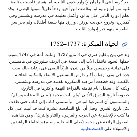
بعد كرسياً في البرلمان لإدوارد جبون الثالث، أما هستر فأصبحت تابعة
غنية من أتباع وليم لو، وغاظت ابن أخيها ردحاً طويلاً بموتها البطيء. وقد
تعلم إدوارد الثاني على يد لو، وأكمل تعليمه في مدرسة ونشستر وفي
كمبردج، وتزوج جوديت بورتن، ورزق منها سبعة أطفال، ولم يجز سن
الطفولة منهم غير إدوارد الثالث.
الحياة المبكرة: 1737–1752
ولد في بتن بإقليم صري في 8 مايو 1737. وماتت أمه في 1747 بسبب
حملها السبع، فانتقل الأب إلى ضيعة في الريف ببيتوريتن في هامبشير،
على ثمانية وخمسين ميلاً من لندن، تاركاً الصبي في رعاية خاله ببيت
جده في بتني. وهناك أكثر دارس المستقبل الانتفاع بالمكتبة الحافلة
بالكتب. وقد قطعت أمراضه المتكررة تقدمه في مدرسة ونشستر،
ولكنه كان يشغل أيام نقاهته بالقراءة النهمة وأكثرها في التاريخ،
خصوصاً تاريخ الشرق الأدنى "ولم يلبث محمد (صلى الله عليه وسلم)
والمسلمون أن استرعوا انتباهي.. وأسلمني كتاب إلى كتاب حتى طفت
بكل تاريخ الشرق. وقبل أن أبلغ السادسة عشرة كنت قد أتيت على كل
ما كتب بالإنجليزية عن العرب والفرس، والتتار والترك". ومن هنا هذه
الفصول الرائعة عن
محمد
(صلى الله عليه وسلم) والخلفاء الراشدين،
والاستيلاء على
القسطنطينية
.