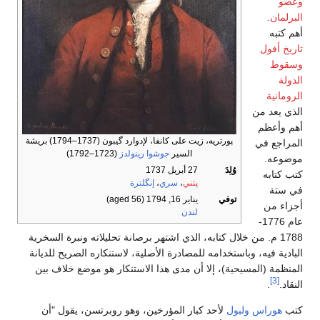
وعضو
البرلمان
.
أهم كتبه
تاريخ أفول
وسقوط
الدولة
الرومانية
الذي يعد من
أهم وأعظم
پورتريه، زيت على كانفا، لإدوارد گيبون (1737–1794) بريشة
المراجع في
السير
جوشوا رينولدز
(1723–1792)
موضوعه.
وُلِدَ
27 أبريل 1737
كتب كتابه
پتني
،
سري
،
إنگلترة
في ستة
توفي
يناير 16, 1794
(aged 56)
أجزاء من
لندن
عام 1776-
1788 م. من خلال كتابه، الذي اشتهر برصانة تحليلاته ونبرة السخرية
البادية فيه، وباستخدامه للمصادرة الأصلية، لاستنكاره الصريح للديانة
المنظمة (المسيحية)، إلا أن مدى هذا الاستنكار هو موضع خلاف بين
[3]
النقاد.
.
كتب
هوراس ولبول
لأحد كبار المؤرخين، وهو روبرتسن، يقول "أن