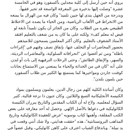
يروي أنه حين أرسل إلى كلية مجدلين بأكسفورد وهو في الخامسة
عشرة "وصلت إليها بذخيرة من المعرفة الواسعة قد تحير فقيهاً،
وبدرجة من الجهل يندى لها جبين تلميذ" وكان فيه من الهزال ما يمنعه
من الانخراط في الألعاب الرياضية، ومن الحياء ما يصده عن الاختلاط
الطبيعي بغيره من الطلاب. وكان من الجائز أن يكون تلميذاً نابغة لو
قيض له معلم كفء: ولكنه على ما كان به من شغف بالتعليم افتقد
الأستاذ الشغوف بالتعليم. وكان أكثر المعلمين يسمحون لتلاميذهم
بحضور المحاضرات أو التخلف عنها، بإنفاق نصف وقتهم في "إغراءات
باطلة" ومن ثم أغضوا عن "انحرافاته السلوكية، والمعاشرات الرديئة،
والسهر، والإنفاق الطائش"، وحتى الرحلات الترفيهية إلى باث أو لندن.
على أنه "كان في من الحداثة والحياء ما يمنعني من الاستمتاع بحانات
كوفنت جاردن ومواخيرها كما يستمتع بها الكثير من طلاب أكسفورد
حين يلمون بلندن".
وكان أساتذة الكلية كلهم من رجال الدين، يعلمون ويسلمون بمواد
الكنيسة الأنجليكانية التسع والثلاثين. وكان جبون ذا نزعة قتالية، كثير
السؤال لمعلميه. ولاح له أن الكتاب المقدس والتاريخ يبرران الكنيسة
الكاثوليكية في دعواها بالأصل الإلهي. وحصل له أحد معارفه على بعض
الكتب المقلقة، وأهمها كتاب بوسويه "عرض للعقيدة الكاثوليكية وتاريخ
المذاهب البروتستانتية"، هذه "حققت هدايتي، ولا شك أنني وقعت في
يد نبيلة". وباندفاع الشباب اعترف على كاهن كاثوليكي، وقبل عضواً في