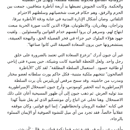
والحكمة. وكانت الجيوش تضبطها يد أربعة أباطرة متعاقبين، جمعت بين
الحزم والرفق، وهم حكام فرضت شخصياتهم وسلطتهم الاحترام
التلقائي. وصان أشكال الإدارة المدنية في عناية ودقة الأباطرة نيرفا،
وتراجان، وهادريان، والانطونيان، هؤلاء الذين كانت صورة الحرية مبعث
ابتهاج لهم، وسرهم أن يروا أنفسهم خدام القوانين والمسئولين... ولقيت
جهود هؤلاء الملوك خير جزاء في فخر الفضيلة الحق، والبهجة العميقة،
يستشعرونها حين يرون السعادة العميقة التي كانوا صناعها".
غير أن جبون أدرك "تزعزع السعادة التي تعتمد بالضرورة على خلق
رجل واحد. ولعل اللحظة القاضية كانت وشيكة، حين يسيء فتى إباحي
أو طاغية حسود.. استعمال السلطة المطلقة". لقد كان "الأباطرة
الصالحون" تنتخبهم ملكية متبنية- فكل حاكم يورث سلطانه لعضو مختار
ومدرب من حاشيته. وقد سمح مرقص أوريليزس بأن يرث السلطة
الإمبراطورية ابنه الحقير كومودس، وأرخ جبون اضمحلال الإمبراطورية
منذ توليه العرش. ثم ذهب جبون إلى أن ظهور المسيحية أعان على ذلك
الاضمحلال. وهنا تخلى عن اتباع رأي مونتسكيو الذي لم يقل شيئاً كهذا
في كتابه "عظمة الرومان وانحطاطهم"، إنما اتبع فولتير، وكان موقفه
عقلانياً خالصاً، فقد تجرد من أي ميل للنشوة الصوفية أو الإيمان المملوء
بالرجاء،
وأعرب عن رأيه في فقرة تشم فيها نكهة فولتيرية. قال: "أن شتى