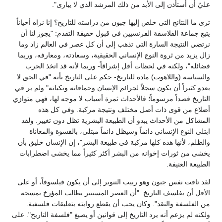
عليّ أن أستأذن إلى الأبد من ذلك المرشد الذي لا يبارى".
ترى ما النتائج التي خلص إليها جبون من دراسته للتاريخ؟ إنا نراه أحياناً
يتبع جماعة الفلاسفة الفرنسيين في قبول حقيقة التقدم: "يجوز لنا أن
نرتضي النتيجة السارة التي تذهب إلى أن كل عصر في العالم زاد وما
زال يزيد من ثروة النوع الإنساني الحقيقية، وسعادته، ومعارفه، وربما
فضائله"، ولكنه في لحظات أقل إشراقاً- وربما لأنه قد اتخذ الحرب
والسياسة (واللاهوت) مادة للتاريخ- حكم على التاريخ بأنه "في الحق لا
يعدو كثيراً أن يكون سجلاً لجرائم الإنسان وحماقاته ونكباته" ولم ير في
التاريخ قصداً مرسوماً؛ فالأحداث ثمرة أسباب لا موجه لها، فهي متوازي
أضلاع من قوى ذات أصل مختلف ونتيجة مركبة. وفي كل هذه
المشاكل من الأحداث يبدو أن الطبيعة البشرية تظل دون تغيير. ولقد
ابتلى النوع الإنساني دائماً وسيظل دائماً مبتلى، بالقسوة والمعاناة
والظلم، لأنها هذه كلها مركبة في طبيعة البشر"، إن الإنسان خليق بأن
يخشى من ثورات إخوانه من البشر أكثر كثيراً مما يخشى اضطرابات
الطبيعة العنيفة.
لقد تاقت نفس جبون وهو ربيب التنوير إلى أن يكون فيلسوفاً، أو على
الأقل أن يفلسف التاريخ. "أن العصر المستنير يطالب المؤرخ بمسحة
من الفلسفة والنقد". وكان يحب أن يقطع روايته بتعليقات فلسفية.
ولكنه لم يزعم أنه يرد التاريخ إلى قوانين أو يصيغ "فلسفة التاريخ". على