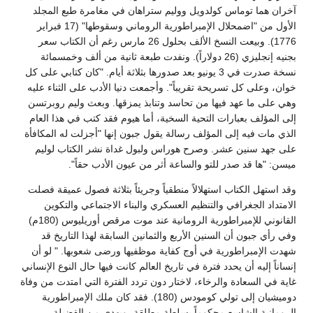
آخران هما توماس كولدويل ووليم ستراهان في مغامرة طبع المجلد
الأول من "اضمحلال الإمبراطورية الروماني وسقوطها" (17 فبراير
1776). وبيعت النسخ الألف بحلول 26 مارس رغم أن الكتاب سعر
بجنيه إنجليزي (26 دولاراً). ونفدت طبعة ثانية من ألف وخمسمائة
نسخة صدرت في 3 يونيو بعد صدورها بثلاثة أيام. "كان كتابي على كل
خوان، وعلى كل تسريحة تقريباً". وأجمعت دنيا الأدب على الثناء عليه
وهي على ما عهد فيها من تحاسد وتنابذ يمزقها. وبعث وليم روبرتسن
إلى المؤلف بعبارات التحية السخية، أما هيوم فقد كتب في هذا العام
الذي مات فيه إلى المؤلف رسالة يقول جبون إنها "أجزلت له المكافأة
على جهد سنين عشر. وصرح هوراس ولبول غداة نشر الكتاب لوليم
ميسن: "ها قد صدر للتو والساعة أثر من عيون الأدب حقاً".
وقد استهل الكتاب استهلالاً منطقياً وجريئاً بثلاثة فصول عميقة فصلت
الامتداد الجغرافي والتنظيم العسكري والبناء الاجتماعي والتكوين
القانوني للإمبراطورية الرومانية عند موت مرقص أوريليوس (180م)
وفي رأي جبون أن السنين الأربع والثمانين السابقة لهذا التاريخ قد
شهدت الإمبراطورية في أوج كفاية موظفيها ورضى شعوبها. " لو أن
إنساناً إليه أن يحدد فترة في تاريخ العالم كانت فيها حال النوع الإنساني
غاية في السعادة والرخاء، لاختار دون تردد الفترة التي امتدت من وفاة
دوميشيان إلى تولي كومودس (180). فقد كان ملك الإمبراطورية
الرومانية الشاسع محكوماً بسلطة مطلقة، وبهدى من الفضيلة