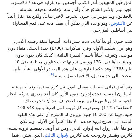
المؤرخين المجيدين أندر الكتاب أجمعين، ولا غرابة في هذا! فالأسلوب
الجيد ليس بالأمر الشائع جداً، وأندر منه الإحاطة الدقيقة الشاملة
بالحقائق، ولم تتوفر في جبون الشرط الأخير تماماً، ولكن هذا يقال أيضاً
عن
تاكيتوس
، وهو وحده الذي يمكن أن يقف معه على قدم المساواة
بين أساطين المؤرخين.
كتب جبون، أو بدأ كتابه، ست سير ذاتية، أدمجها منفذ وصيته الأدبي،
وهو ايرل شفيلد الأول، وفي "مذكرات. (1796) جيدة الحبك، منقاة دون
موجب، وتعرف أحياناً باسم "السيرة الذاتية". كذلك كان جبون يدون
يومية، بدأها في 1761 وواصل تدوينها تحت عناوين مختلفة حتى 18
يناير 1763. وقد حكم العارفون على هذه المصادر الأولى لنشأته بأنها
[4]
صحيحة إلى حد معقول، إلا فيما يتصل بنسبه.
وقد أنفق ثماني صفحات يفصل القول في كرم مجتده، وقد أخذه عنه
النسابون القساة. فجده إدوارد جبون الأول كان أحد مديري شركة البحار
الجنوبية الذين قبض عليهم بتهمة الانحراف بعد أن تفجرت تلك
"الفقاعة" (1721). وصودرت كل ثروته التي قدرها بمبلغ 106.543
جنيه، فيما عدا 10.000 جنيه. ويروي لنا المؤرخ أن على هذه البقية
الباقية "بنى صرح ثروة جديدة... لا تقل كثيراً عن الأولى"ولم يكن
موافقاً على زواج ابنه إدوارد الثاني، ومن ثم أوصى بمعظم ثروته لبنتيه
كاترين وهستر وتزوجت بنت كاترين
بإدوارد الثالث
، الذي اشترى فيما