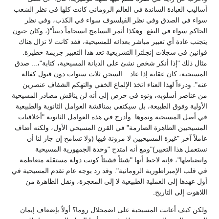
أساليب العبادة السائدة في العالم الروماني كانت كلها في نظر الشعب
سواء في الصدق وفي نظر الفيلسوف سواء في الكذب، وفي نظر
الحاكم سواء في النفع. وهكذا أثمر التسامح انسجاماً دينياً"(، وكان جبون
يتجنب عادة أي تعبير مباشر بعدائه للمسيحية، فقد كانت لا تزال هناك
قوانين في سجلات إنجلترا التشريعية تعد هذا التعبير جريمة خطيرة.
مثال ذلك "إذا أنكر شخص نشئ على الديانة المسيحية، كتابة"،... صدق
المسيحية، كان عقابه إذا عاد... السجن ثلاث سنوات دون قبول كفالة
عنه". ودرءاً لهذا العناء اتخذ الإلماع الخفي والتهكم الشفاف عنصرين
من عناصر أسلوبه، ونوه في حرص إلى أنه لن يناقش مصادر المسيحية
الأولية وفوق الطبيعة، بل سيكتفي بمناقشة العوامل الثانوية والطبيعية
في أصل المسيحية ونموها. وأدرج في هذه العوامل الثانوية "أخلاقيات
المسيحيين الطاهرة الصارمة" في القرن المسيحي الأول، ولكنه أضاف
عاملاً آخر "غيرة المسيحيين لا مرونة فيها (ولا تسامح إن جاز لنا أن
نستعمل هذا التعبير)"ومع أنه امتدح "وحدة الجمهورية المسيحية
وانضباطها"، فإنه لاحظ أنها "شيئاً فشيئاً كونت دولة مستقلة متعاظمة
في قلب الإمبراطورية الرومانية". وقد رد بوجه عام تقدم المسيحية في
أول عهدها إلى العملية الطبيعية لا إلى المعجزة، ونقل الظاهرة من
اللاهوت إلى التاريخ.
ولكن كيف أعانت المسيحية على اضمحلال روما؟ أولاً بإضعاف إيمان