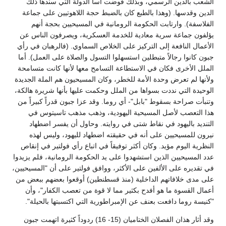
الشعب بالدين الرسمي، وبذلك قوضت أسا الدولة التي سندها ذلك
الدين وقدسها. (وهذا بالطبع كان بالضبط حجة اللاهوتيين على جماعة
الفلاسفة). وارتابت الحكومة الرومانية في المسيحيين بحجة أنهم
يؤلفون جماعة سرية معادية للخدمة العسكرية، ويصرفون الناس عن
الأعمال النافعة إلى التركيز على الخلاص السماوي. (فالرهبان في رأي
جبون كانوا رجالاً متبطلين استسهلوا التسول والصلاة على العمل). أما
الملل الأخرى فكان في الاستطاعة التسامح معها لأنها كانت متسامحة
ولأنها لم تعرض وحدة الأمة للخطر، وكان المسيحيون هم الملة الجديدة
الوحيدة التي نددت بسواها من الملل وحكمت عليها بأنها شريرة هالكة،
وتنبأت صراحة بسقوط "بابل"- أي روما. وقد عزا جبون قدراً كبيراً من
هذا التعصب لأصل المسيحية اليهودية، وذهب مذهب تاسيتوس في
التنديد باليهود في نقاط شتى في روايته. وحاول أن يفسر اضطهاد
نيرون للمسيحيين على أنه في حقيقته اضطهاد لليهود، وليس لهذه
النظرية اليوم مؤيد. وكان أكثر توفيقاً في اتباع رأي فولتير في إنقاص
عدد المسيحيين الذين استشهدوا على يد الحكومة الرومانية، فلم يزيدوا
في تقديره على الألفين على الأكثر، ووافق فولتير على أن "المسيحيين،
على مدى خلافاتهم الداخلية (منذ قسطنطين) أوقعوا بعضهم ببعض من
أعمال القسوة ما هو أفدح بكثير مما لا قوة من تعصب الكفار"، وأن
"كنيسة روما دافعت بعنف عن الإمبراطورية التي اكتسبتها بالحيلة".
وقد أثار هذان الفصلان الختاميان (15- 16) ردوداً كثيرة اتهمت جبون