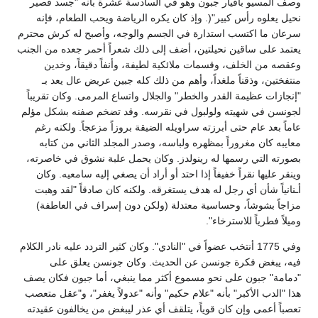
وصف المسيو بافيار جبون وهو في السادسة عشرة بأنه "جسد قصير
نحيل يعلوه رأس كبير"(. وإذ كان يكره الرياضة ويحب الطعام، فإنه
سرعان ما اكتسب استدارة في الجسم والوجه، وأصبح له كرش محترم
يعتمد على ساقين نحيلتين، أضف إلى ذلك شعراً أحمر جعده من الجنب
وعقصه من الخلف، وقسمات ملائكية لطيفة، وأنفاً دقيقاً، وخدين
منتفختين، وذقناً ملغداً، وأهم من ذلك كله جبين عريض عال يعد بـ
"إنجازات عظيمة القدر والخطر" والجلال واتساع المرمى. وكان تقريباً
لجونسن في شهيته ولولبول في نقرسه. وقد تضخم صفنه بشكل مؤلم
عاماً بعد عام حتى أبرزته سراويله الضيقة بروزاً مزعجاً. ولكنه رغم
معايبه كان مغروراً بمظهره ولباسه، وصدر المجلد الثاني من كتابه
بصورته التي رسمها له رينولدز. وكان يحمل علبة نشوق في خاصرته،
وينقر عليها نقراً خفيفاً إذا احتد أو أراد أن يصغي إليه سامعيه. وكان
أـنانياً شأن أي رجل له هدف يستغرقه. ولكنه كان صادقاً "لقد وهبت
مزاجاً بشوشاً، وحساسية معتدلة (ولكن دون إسراف في العاطفة)
وميلاً فطرياً للاسترخاء".
وفي 1775 أنتخب عضواً في "النادي". وكان كثير التردد عليه نادر الكلام
فيه، يبغض فكرة جونسن عن الحديث. وكان جونسن يعلق على
"دمامة" جبون على نحو مسموع أكثر مما ينبغي، أما جبون فكان يصف
هذا "الدب الأكبر" بأنه "علام حكيم" وأنه "عدولاً يغفر"، و"عقل متعصب
تعصباً أعمى وإن كان قوياً، يتلقف أي عذر ليبغض من يخالفون عقيدته