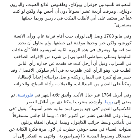
المضيافة للسيدتين جوفران وبوكاج، وهلفتوس الذائع الصيت، والبارون
دولباخ... ومرقت أربعة عشر أسبوعاً دون أن أحس بها، ولكن لو كنت
غنياً غير معتمد على أبي لأطلت المكث في باريس وربما جعلتها
مستقري".
وفي مايو 1763 وصل إلى لوزان حيث أقام قرابة عام. ورأى الآنسة
كورشو، ولكن حين وجدها موفقة في خطبتها، ولم يحاول أن يجدد
صداقته بها. ويعترف في هذه الزورة الثانية لسويسره قائلاً "أن عادات
المليشيا وتمثلي بمواطني أفضيا بي إلى شيء من الإفراط الصاخب
في الشراب، وقبل أن أرحل كنت قد فقدت عن جدارة رأي الناس
الطيب في، وهو الرأي الذي ظفرت به في أيام سلوكي الأفضل". وقد
خسر مبالغ كبيرة في القمار، ولكنه واصل دراساته إعداداً لإيطاليا،
ومكباً على القديم من الميداليات، والعملات، وأدلة السياح، والخرائط.
وفي أبريل 1764 عبر جبال الألب. وأنفق ثلاثة أشهر في
فلورنسة
، ثم
مضى إلى
روما
. وأرشده مغترب اسكتلندي بين أطلال العصر
الكلاسيكي القديم "في جهد يومي امتد ثمانية عشر أسبوعاً". يقول "في
روما، وفي الخامس عشر من أكتوبر 1764، بينما أنا جالس مستغرقاً
في تأملاتي وسط خرائب الكابتول، وبينما الرهبان الحفاة يرتلون
صلوات العشاء في معبد جوبتر، خطرت لي لأول مرة فكرة الكتابة عن
اضمحلال وسقوط المدينة لا الإمبراطورية". وانتهى به التفكير إلى أن