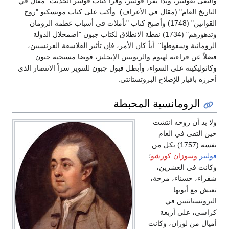
والتقى بفولتير، وبدأ يقرأ فولتير، وقرأ كتاب فولتير الحديث "مقال في
التاريخ العام" (مقال في الأعراف). وأكب على كتاب مونسكيو "روح
القوانين" (1748) وأصبح كتاب "تأملات في أسباب عظمة الرومان
وتدهورهم" (1734) نقطة الانطلاق لكتاب جبون "اضمحلال الدولة
الرومانية وسقوطها". أياً كان الأمر، فإن تأثير الفلاسفة الفرنسيين،
فضلاً عن قراءته لهيوم والربوبيين الإنجليز، قوضا مسيحية جبون
وكاثوليكيته على السواء، وأبطل قبول جبون للتنوير سراً الانتصار الذي
أحرزه بافيار للإصلاح البروتستانتي.
الرومانسية المحبطة
ولا بد أن روحه انتشت
حين التقى في العام
نفسه (1757) بكل من
فولتير
وسوزان كورشو
؛
وكانت في العشرين،
شقراء، حسناء، مرحة،
تعيش مع أبويها
البروتستانتيين في
كراسي، على أربعة
أميال من لوزان، وكانت