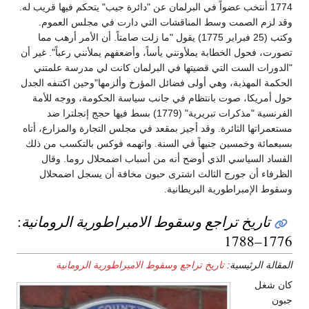
1774 أنتخب عضواً في البرلمان عن "دائرة جيب" يتحكم فيها قريب له.
وقد لزم الصمت وسط المناقشات التي دارت في مجلس العموم.
وكتب (25 فبراير 1775) يقول "ما زلت صامتاً. أن الأمر أرهب مما
تصورت، فحول الخطابة يملأونني يأساً، وأضعفهم يملأنني رعباً". غير أن
"الدورات الست التي قضيتها في البرلمان كانت لي مدرسة علمتني
الحكمة المهذبة، وهي أولى فضائل المؤرخ وألزمها"وحين اكتنفه الجدل
حول أمريكا، صوت بانتظام في جانب سياسة الحكومة، ووجه للأمة
الفرنسية "مذكرات تبريرية" (1779) بسط فيها حجج إنجلترا ضد
مستعمراتها الثائرة. وقد أجيز بمقعد في مجلس التجارة والمزارع، أتاه
بسبعمائة وخمسين جنيهاً في السنة. واتهمه فوكس بالتكسب من ذلك
الفساد السياسي الذي أوضح أنه من أسباب اضمحلال روما. وقال
الظرفاء أن جورج الثالث اشترى حبون مخافة أن يسجل اضمحلال
وسقوط الإمبراطورية البريطانية.
تاريخ تراجع وسقوط الامبراطورية الرومانية
:
1776–1788
المقالة الرئيسية:
تاريخ تراجع وسقوط الامبراطورية الرومانية
كان شغل
جبون