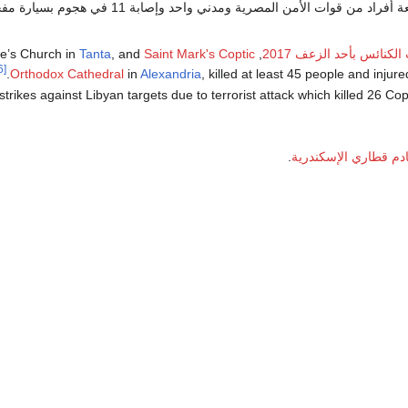
لكنائس بأحد الزعف 2017
, twin suicide bombings that took place at St. George’s Church in
Saint Mark's Coptic
, and
Tanta
[6]
Orthodox Cathedral
in
Alexandria
, killed at least 45 people and injur
دم قطاري الإسكندرية
.