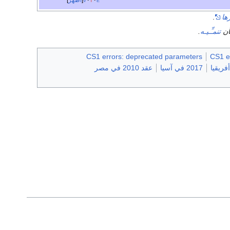
ها
.
أن
تنمـِّـيـه
.
CS1 errors: deprecated parameters
CS1 e
2017 في آسيا
عقد 2010 في مصر