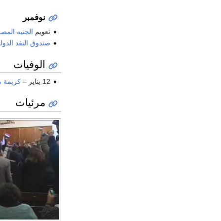
نوفمبر
تعويم
الجنيه المص
صندوق النقد الدول
الوفيات
12 يناير –
كريمة م
مرئيات