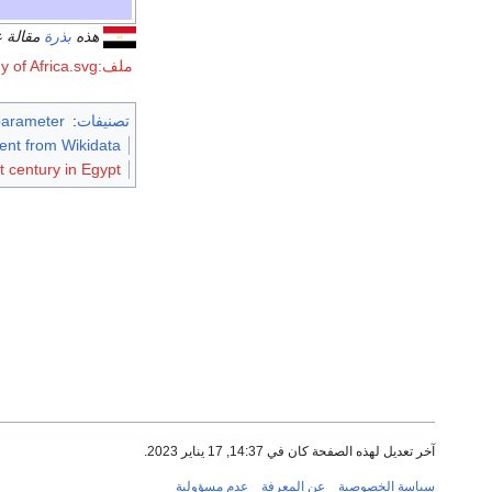
هذه
بذرة
مقالة 
ملف:Cartography of Africa.svg
تصنيفات
:
parameter
erent from Wikidata
t century in Egypt
آخر تعديل لهذه الصفحة كان في 14:37, 17 يناير 2023.
سياسة الخصوصية
عن المعرفة
عدم مسؤولية