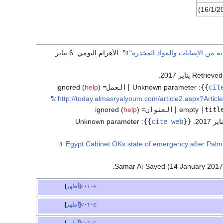
 من الإصابات والمواد المخدرة"
. الأهرام اليومي. 6 يناير
.
cit
}}
:
Unknown parameter
|العمل=
ignored (
)
help
http://today.almasryalyoum.com/article2.aspx?Arti
|titl
empty
|العنوان=
ignored (
)
help
Unknown parameter
:
}}
cite web
{{
.
Samar Al-Sayed (14 January 2017
e
t
v
أظهر
e
t
v
أظهر
e
t
v
أظهر