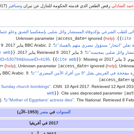
حمد الشاذلي
رفض الطعن الذي قدمته الحكومة للتنازل عن تيران
وصنافير
(16/1/2017)
نهائى للطب الشرعي يؤكدوفاة المستشار وائل شلبى بإسفكسيا الشنق وخلو جثمانه
Unknown parameter
|access_date=
ignored (
help
)
:
}}
cite 
ة تعلن "انتحار" مسؤول مصري متهم بالفساد"
. BBC Arabic. 2 يناير 2017
. Retrieved 9 يناير 2017
ستشار وائل شلبى بمحبسه"
. 3 يناير 2017
. Retrieved 9 يناير 2017
.
{{
e web
اير 2017
Missing or
:
}}
cite web
{{
.
cleID=530794&IssueID=4195
e=
(
help
)
;
Unknown parameter
|access_date=
ignored (
help
)
;
Unknow
ة في العريش يقتل "9 من أفراد الأمن المصري"
"
. BBC Arabic. 9 يناير 2017.
|access_date=
ig
.
CNN
. 10 April 2017
. Retrieved
12 April
201
web
}}
:
Cite uses deprecated parameter
|aut
).
"Mother of Egyptians' actress dies"
.
The National
. Retrieved
8 Feb
السنوات
في
مصر
(1953–الآن)
2017 في أفريقيا
2017 في آسيا