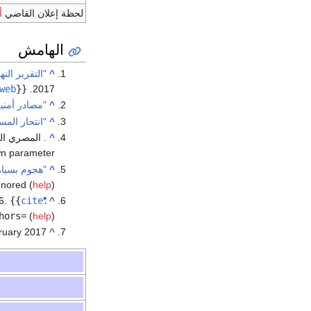
لحظة إعلان القاضي
أ
الهامش
^
"التقرير ال
web
{{
2017.
^
"مصادر أمني
^
"انتحار الم
^
. المصري اليوم. 3 ين
n parameter
^
"هجوم بسيارة مفخخ
nored (
help
)
6
.
{{
cite
"Egypt Cabinet OKs state of emergency after Palm Sunday church bombings"
^
hors=
(
help
)
ruary
2017
^