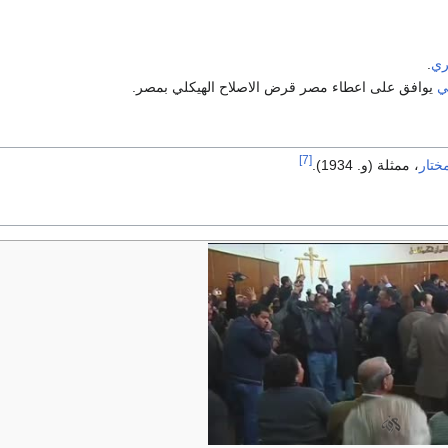
ري
.
ي
يوافق على اعطاء مصر قرض الاصلاح الهيكلي بمصر.
[7]
ختار
، ممثلة (و. 1934).