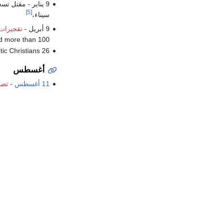
9 يناير - مقتل تسعة أفراد من قوات الأمن المصرية ومدني واحد وإصابة 11 في هجوم بسيارة مفخخة استهدف نقطة تفتيش أمنية في مدينة
[5]
سيناء،
9 أبريل -
تفجيرات ا
ed more than 100.
26 May – Egyptian military launch airstrikes against Libyan targets due to terrorist attack which killed 26 Coptic Christians.
أغسطس
11 أغسطس
-
تصا