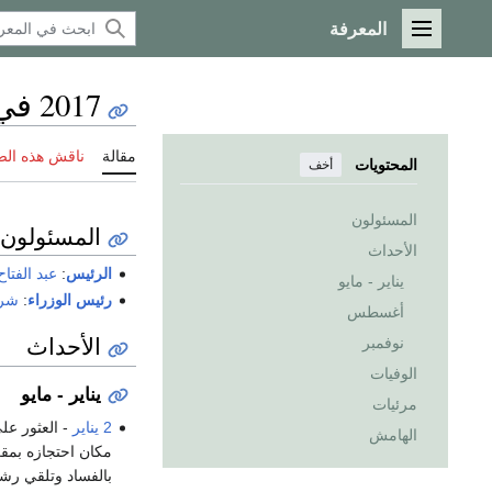
المعرفة
القائمة الرئيسية
2017 في مصر
مقالة
ناقش هذه ال
المحتويات
أخف
المسئولون
المسئولون
الأحداث
الرئيس
:
عبد الفتا
يناير - مايو
رئيس الوزراء
:
شري
أغسطس
الأحداث
نوفمبر
الوفيات
يناير - مايو
مرئيات
2 يناير
- العثور عل
الهامش
مكان احتجازه بمقر
بالفساد وتلقي رش