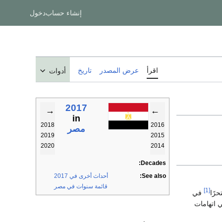
إنشاء حساب
دخول
اقرأ
عرض المصدر
تاريخ
أدوات
2017
→
←
in
2018
2016
مصر
2019
2015
2020
2014
Decades:
See also:
أحداث أخرى في 2017
قائمة سنوات في مصر
[1]
حرًا
في
 اتهامات