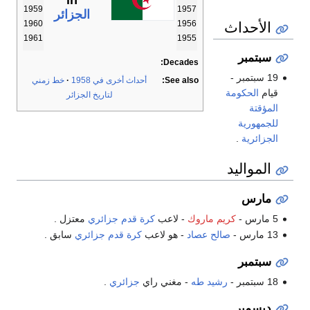
in
1959
1957
الجزائر
الأحداث
1960
1956
1961
1955
سبتمبر
Decades:
19 سبتمبر -
See also:
أحداث أخرى في 1958
خط زمني
قيام
الحكومة
لتاريخ الجزائر
المؤقتة
للجمهورية
الجزائرية
.
المواليد
مارس
5 مارس -
كريم ماروك
- لاعب
كرة قدم
جزائري
معتزل .
13 مارس -
صالح عصاد
- هو لاعب
كرة قدم
جزائري
سابق .
سبتمبر
18 سبتمبر -
رشيد طه
- مغني راي
جزائري
.
ديسمبر