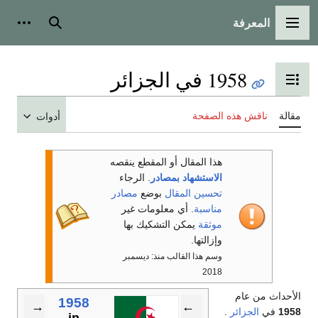
المعرفة
القائمة الرئيسية
بحث
أدوات
1958 في الجزائر
تبديل عرض جدول المحتويات
مقالة
ناقش هذه الصفحة
أدوات
هذا المقال أو المقطع ينقصه
الاستشهاد بمصادر
. الرجاء
تحسين المقال
بوضع
مصادر
مناسبة
. أي معلومات غير
موثقة
يمكن التشكيك بها
وإزالتها.
وسم هذا القالب منذ: ديسمبر
2018
الأحداث من عام
1958
→
←
1958
في
الجزائر
.