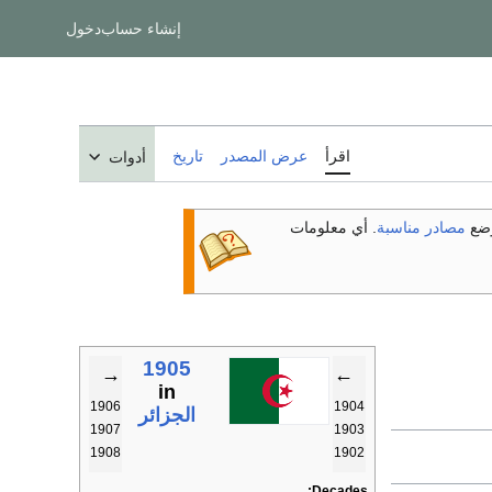
إنشاء حساب
دخول
اقرأ
عرض المصدر
تاريخ
أدوات
ضع
مصادر مناسبة
. أي معلومات
1905
→
←
in
1906
1904
الجزائر
1907
1903
1908
1902
Decades: