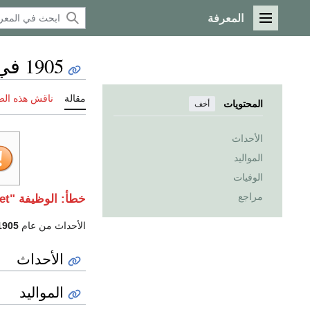
المعرفة
القائمة الرئيسية
1905 في الجزائر
مقالة
ناقش هذه ال
المحتويات
أخف
الأحداث
المواليد
الوفيات
مراجع
خطأ: الوظيفة "get" غير موجودة.
الأحداث من عام
1905
الأحداث
المواليد