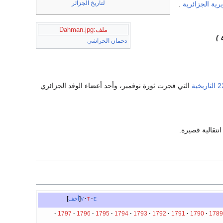
لتاريخ الجزائر
يرية الجزائرية
.
ملف:Dahman.jpg
 )
دحمان الحراشي
التي فجرت ثورة نوفمبر، وأحد أعضاء الوفد الجزائري
انتقالية قصيرة.
e
t
v
أخف
1797
1796
1795
1794
1793
1792
1791
1790
1789