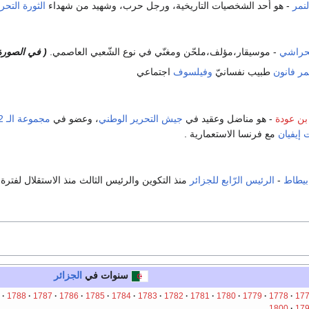
نمر
- هو أحد الشخصيات التاريخية، ورجل حرب، وشهيد من شهداء
الثورة التحر
لحراشي
- موسيقار،مؤلف،ملحّن ومغنّي في نوع الشّعبي العاصمي.
( في الصورة
مر فانون
طبيب نفسانيّ
وفيلسوف
اجتماعي
بن عودة
- هو مناضل وعقيد في
جيش التحرير الوطني
، وعضو في
مجموعة الـ 22 التاريخية
إيفيان
مع فرنسا الاستعمارية .
بيطاط
-
الرئيس الرّابع للجزائر
منذ التكوين والرئيس الثالث منذ الاستقلال لفترة 
سنوات في
الجزائر
1788
1787
1786
1785
1784
1783
1782
1781
1780
1779
1778
17
1800
17