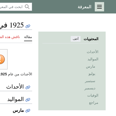
المعرفة
القائمة الرئيسية
1925 في الجزائر
مقالة
ناقش هذه ال
المحتويات
أخف
الأحداث
المواليد
مارس
يوليو
الأحداث من عام
1925
سبتمبر
الأحداث
ديسمبر
الوفيات
المواليد
مراجع
مارس