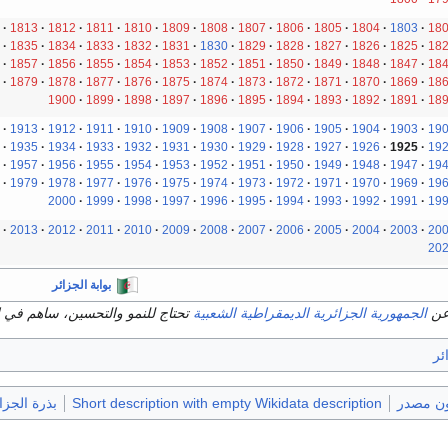
1813
1812
1811
1810
1809
1808
1807
1806
1805
1804
1803
18
1835
1834
1833
1832
1831
1830
1829
1828
1827
1826
1825
18
1857
1856
1855
1854
1853
1852
1851
1850
1849
1848
1847
18
1879
1878
1877
1876
1875
1874
1873
1872
1871
1870
1869
18
1900
1899
1898
1897
1896
1895
1894
1893
1892
1891
18
1913
1912
1911
1910
1909
1908
1907
1906
1905
1904
1903
19
1935
1934
1933
1932
1931
1930
1929
1928
1927
1926
1925
19
1957
1956
1955
1954
1953
1952
1951
1950
1949
1948
1947
19
1979
1978
1977
1976
1975
1974
1973
1972
1971
1970
1969
19
2000
1999
1998
1997
1996
1995
1994
1993
1992
1991
19
2013
2012
2011
2010
2009
2008
2007
2006
2005
2004
2003
20
20
بوابة الجزائر
عن
الجمهورية الجزائرية الديمقراطية الشعبية
تحتاج للنمو والتحسين، ساهم في إ
ئر
ون مصدر
Short description with empty Wikidata description
بذرة الجزا