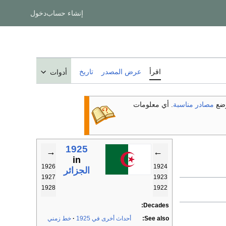
إنشاء حساب
دخول
اقرأ
عرض المصدر
تاريخ
أدوات
ضع
مصادر مناسبة
. أي معلومات
1925
→
←
in
1926
1924
الجزائر
1927
1923
1928
1922
Decades:
See also:
أحداث أخرى في 1925
خط زمني