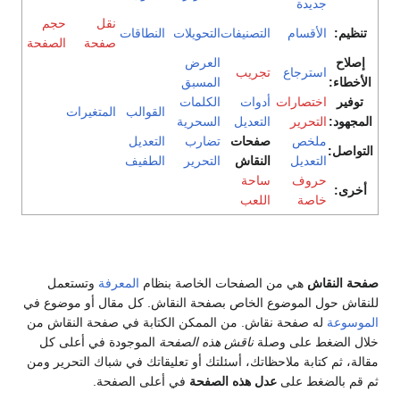
جديدة
نقل
حجم
تنظيم:
الأقسام
التصنيفات
التحويلات
النطاقات
صفحة
الصفحة
إصلاح
العرض
استرجاع
تجريب
الأخطاء:
المسبق
توفير
اختصارات
أدوات
الكلمات
القوالب
المتغيرات
المجهود:
التحرير
التعديل
السحرية
ملخص
صفحات
تضارب
التعديل
التواصل:
التعديل
النقاش
التحرير
الطفيف
حروف
ساحة
أخرى:
خاصة
اللعب
صفحة النقاش
هي من الصفحات الخاصة بنظام
المعرفة
وتستعمل
للنقاش حول الموضوع الخاص بصفحة النقاش. كل مقال أو موضوع في
الموسوعة
له صفحة نقاش. من الممكن الكتابة في صفحة النقاش من
خلال الضغط على وصلة
ناقش هذه الصفحة
الموجودة في أعلى كل
مقالة، ثم كتابة ملاحظاتك، أسئلتك أو تعليقاتك في شباك التحرير ومن
ثم قم بالضغط على
عدل هذه الصفحة
في أعلى الصفحة.