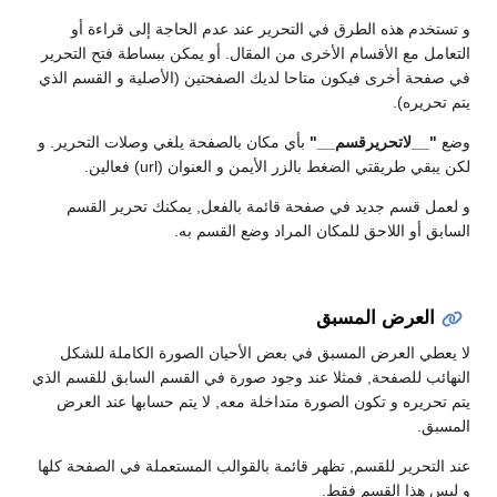
و تستخدم هذه الطرق في التحرير عند عدم الحاجة إلى قراءة أو
التعامل مع الأقسام الأخرى من المقال. أو يمكن ببساطة فتح التحرير
في صفحة أخرى فيكون متاحا لديك الصفحتين (الأصلية و القسم الذي
يتم تحريره).
وضع
"__لاتحريرقسم__"
بأي مكان بالصفحة يلغي وصلات التحرير. و
لكن يبقي طريقتي الضغط بالزر الأيمن و العنوان (url) فعالين.
و لعمل قسم جديد في صفحة قائمة بالفعل, يمكنك تحرير القسم
السابق أو اللاحق للمكان المراد وضع القسم به.
العرض المسبق
لا يعطي العرض المسبق في بعض الأحيان الصورة الكاملة للشكل
النهائب للصفحة, فمثلا عند وجود صورة في القسم السابق للقسم الذي
يتم تحريره و تكون الصورة متداخلة معه, لا يتم حسابها عند العرض
المسبق.
عند التحرير للقسم, تظهر قائمة بالقوالب المستعملة في الصفحة كلها
و ليس هذا القسم فقط.