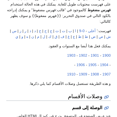
على فهرست محتويات طويل للغاية. يمكنك في هذه الحالة استخدام
فهرس مضغوط
كالموجود في "قالب:فهرس مضغوط" و يمكنك إدراجه
بالكود التالي في صندوق التحرير:
{{فهرس مضغوط}}
و سوف يظهر
كالتالي:
فهرست:'
أعلى
-
0-9
|
ا
|
ب
|
ت
|
ث
|
ج
|
ح
|
خ
|
د
|
ذ
|
ر
|
ز
|
س
|
ش
|
ص
|
ض
|
ط
|
ظ
|
ع
|
غ
|
ف
|
ق
|
ك
|
ل
|
م
|
ن
|
ه
|
و
|
ي
يمكنك فعل هذا أيضا مع السنوات و العقود.
1903
-
1902
-
1901
-
1900
-
1906
-
1905
-
1904
-
1910
-
1909
-
1908
-
1907
و هذه الطريقة تستعمل وصلات الأقسام كما يلي ذكرها.
وصلات الأقسام
الوصلة إلى قسم
عند عرض الصفحة في المتصفح, يدرج في كود الHTML الخاص