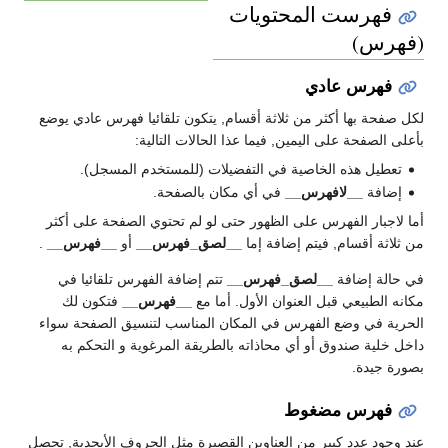
فهرست المحتويات
(فهرس)
فهرس عادي
لكل صفحة بها أكثر من ثلاثة أقسام, يتكون تلقائيا فهرس عادي يوضع
بأعلى الصفحة على اليمين, فيما عذا الحالات التالية:
تعطيل هذه الخاصية في التفضيلات (للمستخدم المسجل).
إضافة
__لافهرس__
في أي مكان بالصفحة.
أما لاجبار الفهرس على الظهور حتى لو لم تحتوي الصفحة على أكثر
من ثلاثة أقسام, فيتم إضافة إما
__لصق_فهرس__
أو
__فهرس__
.
في حالة إضافة
__لصق_فهرس__
تتم إضافة الفهرس تلقائيا في
مكانه الطبيعي قبل العنوان الأول. أما مع
__فهرس__
فتكون لك
الحرية في وضع الفهرس في المكان المناسب لتنسيق الصفحة سواء
داخل خلية صندوق أو أي محاذاته بالطريقة المرغوية و التحكم به
بصورة جيدة.
فهرس مضغوط
عند وجود عدد كبير من العناوين القصيرة مثل الحروف الأبجدية, تحصل