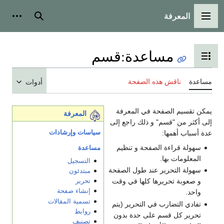
المعرفة
القائمة الرئيسية
بحث
أدوات
مساعدة
:
قسم
تبديل عرض جدول المحتويات
مساعدة
ناقش هذه الصفحة
أدوات
يمكن تقسيم الصفحة في المعرفة
المعرفة
إلى أكثر من "قسم" و ذلك راجع إلى
سياسات وإرشادات
عدة أسباب أهمها:
سهولة قراءة الصفحة و تنظيم
مساعدة
المعلومات بها.
التسجيل
سهولة التحرير عند طول الصفحة
مبتدئون
و صعوبة تحريرها كلها في وقت
تحرير
إنشاء صفحة
واحد.
تسمية المقالات
تفادي التضارب في التحرير (يتم
روابط
تحرير كل قسم على حدة بدون
تصنيف