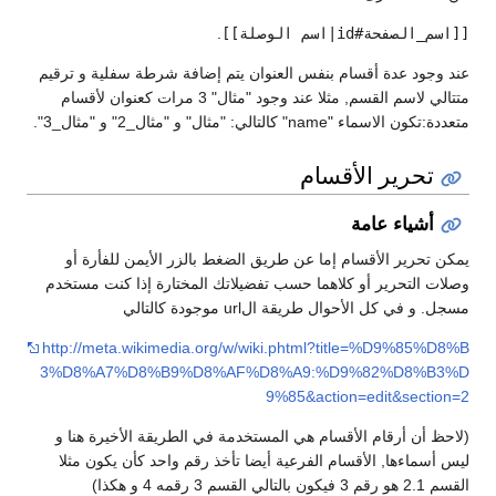
[[اسم_الصفحة#id|اسم الوصلة]]
.
عند وجود عدة أقسام بنفس العنوان يتم إضافة شرطة سفلية و ترقيم
متتالي لاسم القسم, مثلا عند وجود "مثال" 3 مرات كعنوان لأقسام
متعددة:تكون الاسماء "name" كالتالي: "مثال" و "مثال_2" و "مثال_3".
تحرير الأقسام
أشياء عامة
يمكن تحرير الأقسام إما عن طريق الضغط بالزر الأيمن للفأرة أو
وصلات التحرير أو كلاهما حسب تفضيلاتك المختارة إذا كنت مستخدم
مسجل. و في كل الأحوال طريقة الurl موجودة كالتالي
http://meta.wikimedia.org/w/wiki.phtml?title=%D9%85%D8%B
3%D8%A7%D8%B9%D8%AF%D8%A9:%D9%82%D8%B3%D
9%85&action=edit&section=2
(لاحظ أن أرقام الأقسام هي المستخدمة في الطريقة الأخيرة هنا و
ليس أسماءها, الأقسام الفرعية أيضا تأخذ رقم واحد كأن يكون مثلا
القسم 2.1 هو رقم 3 فيكون بالتالي القسم 3 رقمه 4 و هكذا)