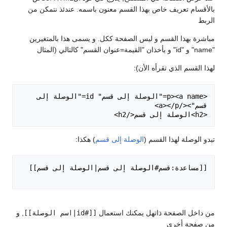
بالأقسام تعريف خاص بهذا القسم معنون باسمه. عندئذ نتمكن من
الربط
مباشرة بهذا القسم و ليس الصفحة ككل. و يسمى هذا بالمتغيرين
"name" و "id" و يأخذان "القيمة=عنوان القسم" كالتالي (المثال
لهذا القسم الذي تقرأه الأن):
<p><a name="الوصلة إلى قسم" id="الوصلة إلى 
<h2>الوصلة إلى قسم</h2>
تبدو الوصلة لهذا القسم (
الوصلة إلى قسم
) هكذا:
من داخل الصفحة ذاتهل يمكنك استعمال
[[#id|اسم الوصلة]]
, و
من صفحة أخرى