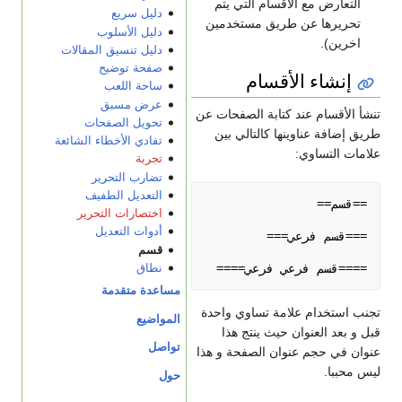
التعارض مع الأقسام التي يتم
دليل سريع
تحريرها عن طريق مستخدمين
دليل الأسلوب
اخرين).
دليل تنسيق المقالات
صفحة توضيح
إنشاء الأقسام
ساحة اللعب
عرض مسبق
تنشأ الأقسام عند كتابة الصفحات عن
تحويل الصفحات
طريق إضافة عناوينها كالتالي بين
تفادي الأخطاء الشائعة
علامات التساوي:
تجربة
تضارب التحرير
التعديل الطفيف
اختصارات التحرير
أدوات التعديل
قسم
====قسم فرعي فرعي====

نطاق
مساعدة متقدمة
تجنب استخدام علامة تساوي واحدة
المواضيع
قبل و بعد العنوان حيث ينتج هذا
تواصل
عنوان في حجم عنوان الصفحة و هذا
ليس محببا.
حول