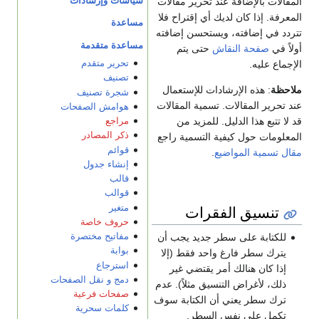
سياسات وإرشادات
المقالات بالإضافة عند تحرير مقالات
المعرفة. إذا كان لديك أي إقتراح فلا
مساعدة
تتردد في إضافته، ويستحسن إضافته
مساعدة متقدمة
أولاً في
صفحة النقاش
حتى يتم
الإجماع عليه.
تحرير متقدم
تصنيف
ملاحظة
: هذه الإرشادات للإستعمال
شجرة تصنيف
عند تحرير المقالات. تسمية المقالات
هوامش الصفحات
قد لا تتبع هذا الدليل. للمزيد من
مراجع
ذكر المصادر
المعلومات حول كيفية التسمية راجع
قوائم
مقال تسمية المواضيع
.
إنشاء جدول
قالب
قوالب
تنسيق الفقرات
متغير
حروف خاصة
للكتابة على سطر جديد يجب أن
مفاتيح مختصرة
بوابة
يترك سطر فارغ واحد فقط (إلا
استرجاع
إذا كان هنالك أمر يقتضي غير
دمج و نقل الصفحات
ذلك، لأغراض التنسيق مثلاً). عدم
صفحات فرعية
ترك سطر يعني أن الكتابة سوف
كلمات سحرية
تكمل على نفس السطر.