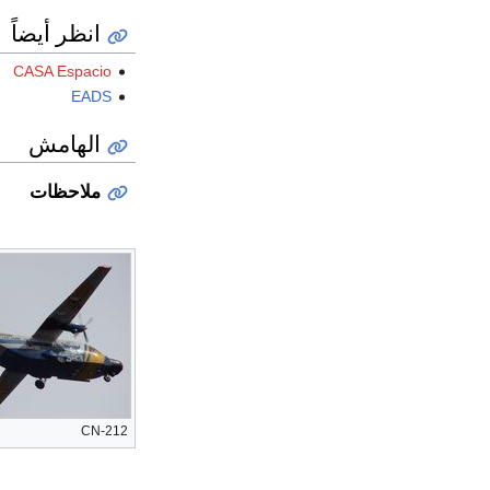
انظر أيضاً
CASA Espacio
EADS
الهامش
ملاحظات
CN-212