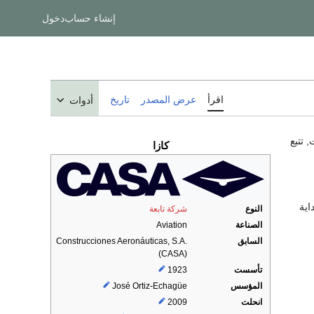
إنشاء حساب
دخول
اقرأ
عرض المصدر
تاريخ
أدوات
 تتبع
كازا
اية
النوع
شركة تابعة
الصناعة
Aviation
السابق
Construcciones Aeronáuticas, S.A.
(CASA)
تأسست
1923
المؤسس
José Ortiz-Echagüe
انحلت
2009