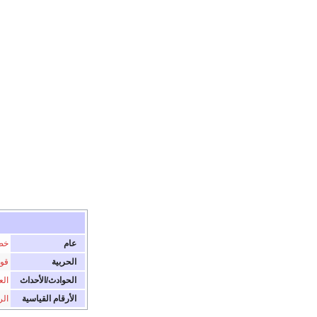
عام
خط
الحربية
قوا
الحوادث/الأحداث
الع
الأرقام القياسية
الر