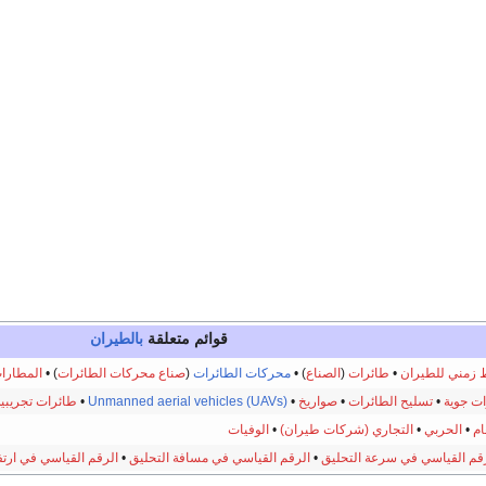
قوائم متعلقة
بالطيران
 زمني للطيران
•
طائرات
(
الصناع
)
•
محركات الطائرات
(
صناع محركات الطائرات
)
•
المطارا
ت جوية
•
تسليح الطائرات
•
صواريخ
•
Unmanned aerial vehicles (UAVs)
•
طائرات تجريبية
ام
•
الحربي
•
التجاري (شركات طيران)
•
الوفيات
قم القياسي في سرعة التحليق
•
الرقم القياسي في مسافة التحليق
•
الرقم القياسي في ارتف