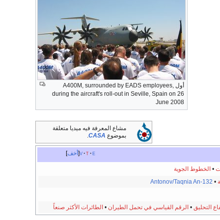
أول A400M, surrounded by EADS employees,
during the aircraft's roll-out in Seville, Spain on 26
June 2008
مشاع المعرفة فيه ميديا متعلقة
بموضوع
CASA
.
e
t
v
أخف
ت
•
الخطوط الجوية
Antonov/Taqnia An-132
•
اع التحليق
•
الرقم القياسي في تحمل الطيران
•
الطائرات الأكثر صنعاً