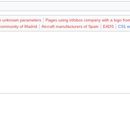
th unknown parameters
Pages using infobox company with a logo from
Community of Madrid
Aircraft manufacturers of Spain
EADS
CS1 er