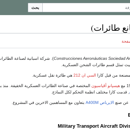
بحث
نع طائرات)
صفحة
Construcciones Aeronáuticas Sociedad 
). شركة اسبانية لصناعة الطائرات,
ث تمثل قسم طائرات الشحن العسكرية.
مصنعة من قبل كازا
السي ان 212
هي طائرة نقل عسكرية.
هيسپانو أڤياسيون
المختصة في صناعة الطائرات العسكرية الخفيفة. منذ بد
, قدمت كازا مختلف انظمة التحكم لكل النماذج.
 عن صنع
الايرباص A400M
بتعاون مع المساهمين الاخرين في المشروع.
Military Transport Aircraft Div