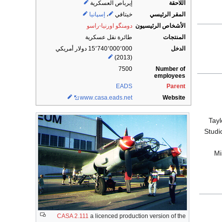
اللاحقة
إيرباص العسكرية
المقر الرئيسي
خيتافي
،
إسپانيا
الأشخاص الرئيسيون
دومنگو اورنيا-راسو
المنتجات
طائرة نقل عسكرية
الدخل
15٬740٬000٬000 دولار أمريكي
(2013)
Number of
7500
employees
EADS
Parent
www
.casa
.eads
.net
Website
Tayl
Studi
Mi
CASA 2.111
a licenced production version of the