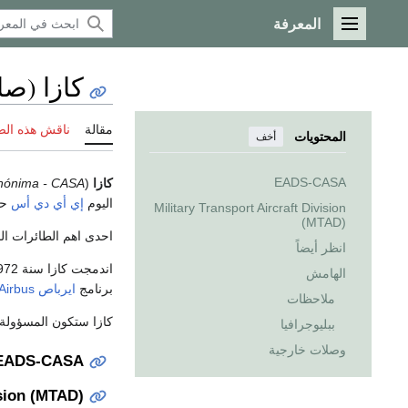
المعرفة
القائمة الرئيسية
كازا (صا
مقالة
ناقش هذه ال
المحتويات
أخف
EADS-CASA
كازا
(
Anónima - CASA
اليوم
إي أي دي أس
حي
Military Transport Aircraft Division
(MTAD)
احدى اهم الطائرات ال
انظر أيضاً
اندمجت كازا سنة 1972 مع
الهامش
برنامج
ايرباص
Airbus
ملاحظات
كازا ستكون المسؤولة
ببليوجرافيا
وصلات خارجية
EADS-CASA
ision (MTAD)