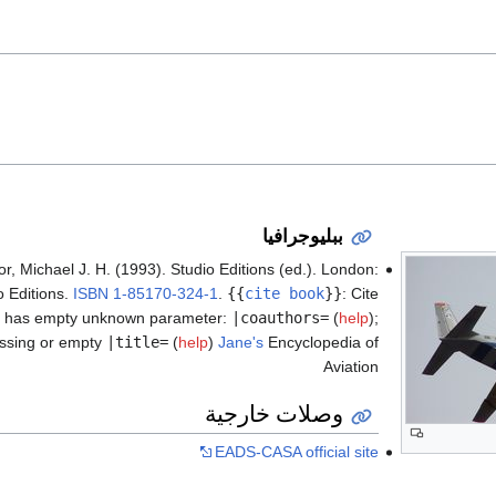
ببليوجرافيا
or, Michael J. H. (1993). Studio Editions (ed.). London:
o Editions.
ISBN
1-85170-324-1
.
{{
cite book
}}
:
Cite
has empty unknown parameter:
|coauthors=
(
help
)
;
ssing or empty
|title=
(
help
)
Jane's
Encyclopedia of
Aviation
وصلات خارجية
EADS-CASA official site