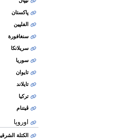
نيپال
پاكستان
الفلپين
سنغافورة
سريلانكا
سوريا
تايوان
تايلاند
تركيا
ڤيتنام
اوروپا
الكتلة الشرق