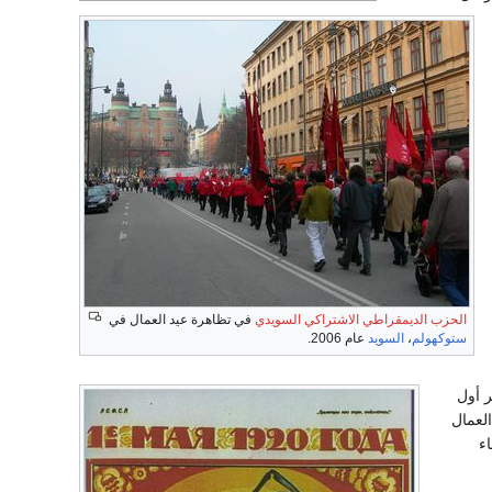
الحزب الديمقراطي الاشتراكي السويدي
في تظاهرة عيد العمال في
ستوكهولم
،
السويد
عام 2006.
ر أول
العمال
ء