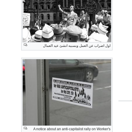
اول اضراب عن العمل وبسببه انشئ عيد العمال
A notice about an anti-capitalist rally on Worker's