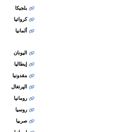
بلجيكا
كرواتيا
ألمانيا
اليونان
إيطاليا
مقدونيا
الپرتغال
رومانيا
روسيا
صربيا