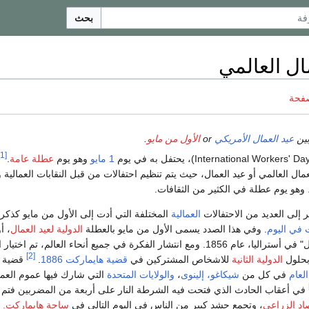
بحث
ال العالمي
صفحة
وبين
عيد العمال الأمريكي
or
الأول من مايو
.
[1]
International Workers' Da
)، يحتفل به في يوم
1 مايو
وهو يوم
عطلة عامة
.
مال العالمي أو عيد العمال، حيث يتم تنظيم احتفالات من قبل النقابات العمالية و
 وهو يوم عطلة في الكثير من الثقافات.
 إلى العديد من الاحتفالات
العمالية
المختلفة التي أدت إلى الأول من مايو كذكرى
 في اليوم
. وفي هذا الصدد يسمى الأول من مايو بالعطلة
الدولية لعيد العمال
، أ
بدأت فكرة "يوم العمال" في أستراليا، عام 1856. ومع انتشار الفكرة في جميع أنحاء العالم، ت
[2]
بحلول
الدولية الثانية
للاشخاص المشتركين في
قضية هايماركت 1886
.
قضية ه
لعام
في كل من
شيكاغو، إلينوى
،
والولايات المتحدة
التي شارك فيها عموم العما
في أعقاب الحادث الذي فتحت فيه الشرطة النار على أربعة من المضربين فتم 
د الزراعى
، وتجمع حشد كبير من الناس في اليوم التالى في
ساحة هايماركت.
و