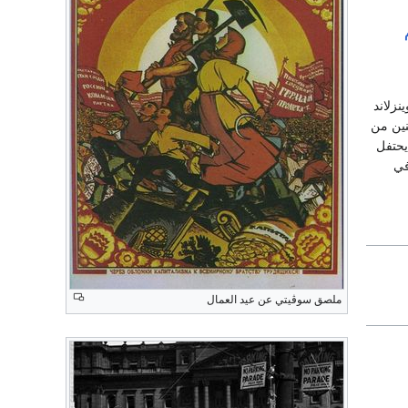
نزلاند
نين من
يحتفل
ي
ملصق سوڤيتي عن عيد العمال