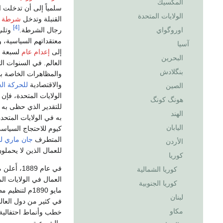
المكسيك
سلمياً إلى أن تدخلت
الولايات المتحدة
القنبلة وتدخل
شرطة م
[4]
رجال الشرطة.
وتلى
اوروگواي
معتقداتهم السياسية، 
آسيا
إلى
إعدام عام
لسبعة 
البحرين
العالم. في السنوات ا
بنگلادش
والمظاهرات الخاصة با
والاقتصادية
للحركة الع
الصين
الولايات المتحدة، فإن
هونگ كونگ
للتقدير الذي حظى به 
الهند
به في الولايات المتحدة
اليابان
كيوم للاحتجاج السيا
المتطرف
جان ماري لو
الأردن
للعمال الذين لا يحملون
كوريا
في عام 89
كوريا الشمالية
العمال في الولايات ال
كوريا الجنوبية
مايو 1890م لت
لبنان
في كثير من دول العال
مكاو
خطب وأنماط احتفالية أ