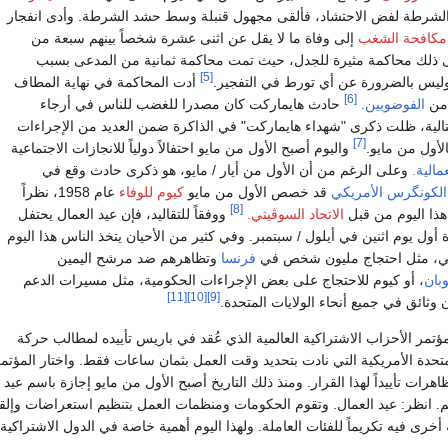
 الشرطة لفض الاحتشاد، فألقى مجهول قنبلة وسط حشد الشرطة. وأدى انفجار
كافحة الشغب
إلى وفاة ما لا يقل عن اثنى عشرة شخصاً بينهم سبعة من
 ذلك محاكمة مثيرة للجدل، حيث تمت محاكمة ثمانية من المدعى بسبب
[5]
وليس بالضرورة عن أي تورط في التفجير.
أدت المحاكمة في نهاية المطاف
[6]
من
الفوضويين.
حادث هايماركت كان مصدرا للغضب للناس في أرجاء
لتالية، ظلت ذكرى "شهداء هايماركت" في الذاكرة ضمن العديد من الإجراءات
[7]
لأول من مايو.
واليوم أصبح الأول من مايو احتفالاً دولياً للانجازات الاجتماعية
مالية.
وعلى الرغم من أن الأول من أيار / مايو، هو ذكرى حادث وقع في
الكونگرس الأمريكي
قد خصص الأول من مايو
كيوم للوفاء
عام 1958، نظراً
[8]
هذا اليوم من قبل
الاتحاد السوڤيتي.
ووفقاً للتقاليد، فإن عيد العمال يحتفل
 أول يوم اثنين في أيلول / سبتمبر. وفي كثير من الأحيان يتخذ الناس هذا اليوم
سي، مثل احتجاج مليون شخص في
فرنسا
وتظاهرهم ضد مرشح اليمين
بان
، أو كيوم للاحتجاج على بعض الإجراءات الحكومية، مثل مسيرات الدعم
[11]
[10]
[9]
 وثائق في جميع أنحاء الولايات المتحدة.
18، أَعلن مؤتمر الأحزاب الاشتراكية العالمية الذي عُقد في باريس تأييده لمطالب حركة
متحدة الأمريكية التي نادت بتحديد وقت العمل بثمان ساعات فقط. واختار المؤتم
نظيم مظاهرات تأييداً لهذا القرار. ومنذ ذلك التاريخ أصبح الأول من مايو إجازة باسم عيد 
م. انظر: عيد العمال. وتقوم الحكومات ومنظمات العمل بتنظيم استعراضات وإلقا
خرى فيه تكريماً للفئات العاملة. ولهذا اليوم أهمية خاصة في الدول الاشتراكية