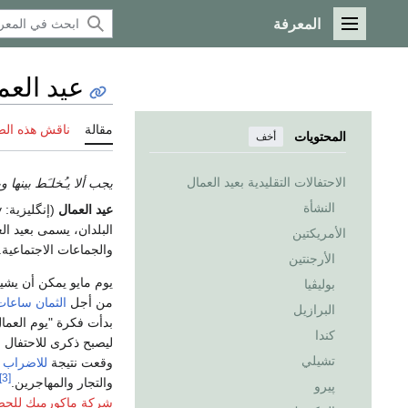
المعرفة
القائمة الرئيسية
عيد العم
مقالة
ناقش هذه ال
المحتويات
أخف
الاحتفالات التقليدية بعيد العمال
يجب ألا يـُخلـَط بينها 
النشأة
عيد العمال
(إنگليزية:
y
البلدان، يسمى بعيد الع
الأمريكتين
والجماعات الاجتماعية.
الأرجنتين
يوم مايو يمكن أن يشير
بوليڤيا
من أجل
الثمان ساعات
البرازيل
كندا
ليصبح ذكرى للاحتفال 
تشيلي
وقعت نتيجة
للاضراب ا
[3]
والتجار والمهاجرين.
پيرو
شركة ماكورميك للحصا