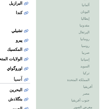
البرازيل
ألمانيا
اليونان
كندا
إيطاليا
مقدونيا
تشيلي
الپرتغال
رومانيا
پيرو
روسيا
المكسيك
صربيا
الولايات المت
إسپانيا
السويد
اوروگواي
تركيا
آسيا
المملكة المتحدة
أفريقيا
البحرين
مصر
بنگلادش
جنوب أفريقيا
معرض الصور
الصين