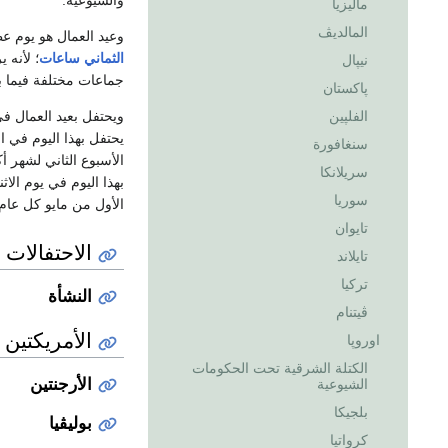
والشيوعية.
ماليزيا
المالديڤ
وعيد العمال هو يوم 
الثماني ساعات
؛ لأنه 
نيپال
جماعات مختلفة فيما بين عامي 1885 و 1900، ويعتبر هذا أول انتصار م
پاكستان
ويحتفل بعيد العمال في
الفلپين
يحتفل بهذا اليوم في ا
سنغافورة
الأسبوع الثاني لشهر أ
سريلانكا
بهذا اليوم في يوم الاث
سوريا
الأول من مايو كل عام
تايوان
الاحتفالات ا
تايلاند
تركيا
النشأة
ڤيتنام
الأمريكتين
اوروپا
الكتلة الشرقية تحت الحكومات
الأرجنتين
الشيوعية
بلجيكا
بوليڤيا
كرواتيا