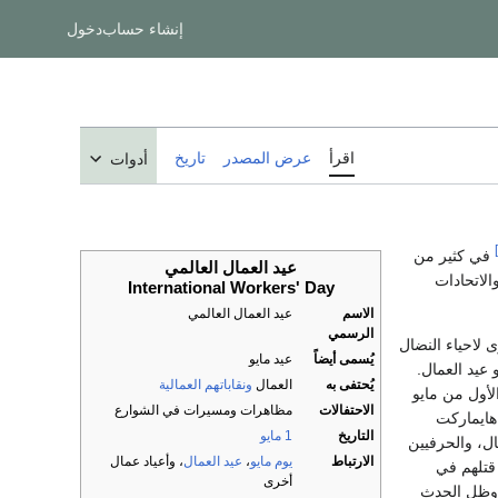
إنشاء حساب
دخول
اقرأ
عرض المصدر
تاريخ
أدوات
في كثير من
عيد العمال العالمي
الاتحادات
International Workers' Day
الاسم
عيد العمال العالمي
الرسمي
 لاحياء النضال
يُسمى أيضاً
عيد مايو
و عيد العمال.
يُحتفى به
العمال
ونقاباتهم العمالية
م اختيار الأول من مايو
الاحتفالات
مظاهرات ومسيرات في الشوارع
ايماركت
التاريخ
1 مايو
ل، والحرفيين
الارتباط
يوم مايو
،
عيد العمال
، وأعياد عمال
قتلهم في
أخرى
ظل الحدث