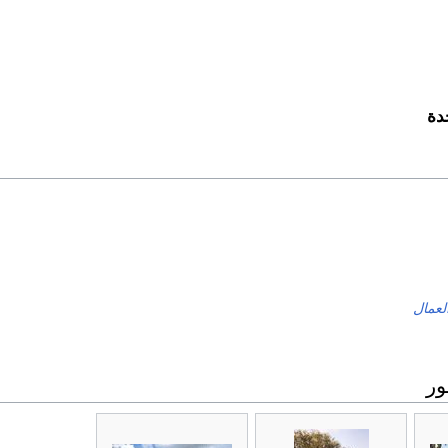
دة
لعمال
ر