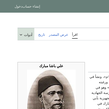
إنشاء حساب
دخول
اقرأ
عرض المصدر
تاريخ
أدوات
علي باشا مبارك
سنة «۱۲۳۹ ه/ ۱۸۲۴م»، ونشأ في
ورغبته
م إلى الهرب من بلدته ليلتحق بمدرسة الجهادية بالقصر العيني سنة «۱۲۵۱ه/ ۱۸۳۵م» وهو في
سة الجهادية
هيزية بأبي
بارك في
اق سنة