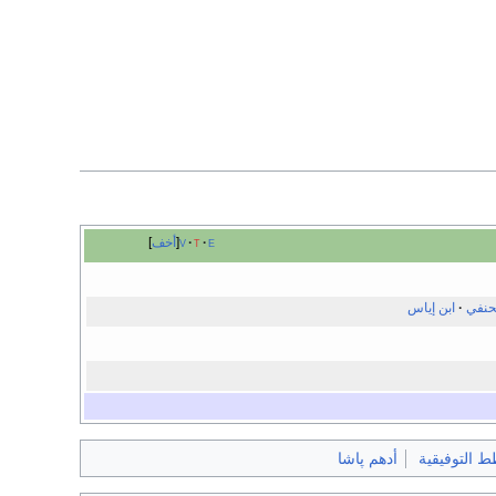
e
t
v
أخف
حنفي
ابن إياس
ط التوفيقية
أدهم پاشا