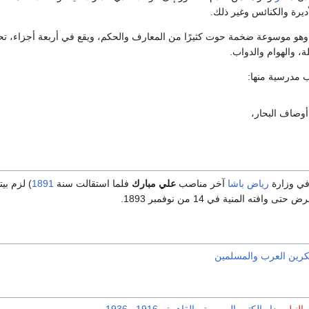
أديرة والكنائس وغير ذلك.
وهو موسوعة ضخمة حوت كثيرًا من المعارف والحكم، ويقع في أربعة أجزاء، تحوي على 125 مسامرة، كل واحدة تتناول م
، والهوام والدواب.
 مدرسية منها:
وصاف البحار،
ي وزارة
رياض باشا
آخر مناصب
علي مبارك
فلما استقالت سنة
1891
) لزم بي
وافته المنية في 14 من نوفمبر 1893.
فكرين العرب والمسلمين
 النيل
ـ
دار الكتب المصرية
ـ
القاهرة
ـ
1916
ـ
1936
.