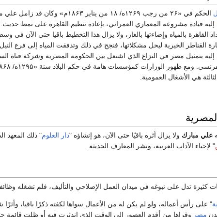
ل
الحكم في «۲۶ من رجب ۱۲۶۹ه/ ۱۸ من ي
إليه قيادة مشروعه المعماري العمراني، بإعادة تنظيم القاهرة على نمط حديث: ب
مداد القاهرة بالمياه وإضاءتها بالغاز، ولا يزال هذا التخطيط باقيا حتى الآن 
 إليه بتمثيل مصر في النزاع الذي اشتعل بين الحكومة المصرية وشركة قناة ال
ثالثة هي الأشغال العمومية.
المصرية
ه
علي مبارك
ولا يزال أثره باقيًا حتى الآن، هو إنشاؤه "
دار العلوم
" ذلك المعهد ا
" لإحياء الآداب العربية، ونشر المعارف الحديثة.
 كثيرة تدل على نبوغه في ميدان العمل الإصلاحي والتأليف، فلم تشغله وظائفه ع
ة
" على رأس أعماله، ولو لم يكن له من الأعمال سواها لكفته ذكرًا باقيا، وأثرً
مدن
مصر
وقراها من أقدم العصور إلى الوقت الذي اندثرت فيه أو ظلت قائمة ح