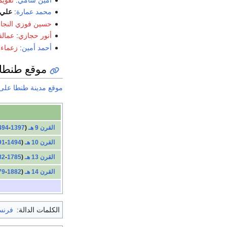
محمد عمارة
:
علي 
حسين فوزي النجار
أنور حجازي
:
عمالق
أحمد أمين
:
زعماء 
موقع طنطا 
موقع مدينة طنطا على 
القرن 9 هـ
(
1397
-
494
القرن 10 هـ
(
1494
-
91
القرن 13 هـ
(
1785
-
82
القرن 14 هـ
(
1882
-
79
الكلمات الدالة:
فرنس