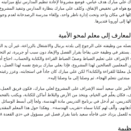
 علي مبارك هدف عباس، فوضع مشروعا لإعادة تنظيم المدارس تبلغ ميزانيته خم
 هواه في تخفيض الإنفاق، وكلف علي مبارك بنظارة المدارس وتنفيذ المشروع
ها في مكان واحد وتحت إدارة ناظر واحد، وإلغاء مدرسة الرصدخانة لعدم وجود م
ها إلى أوروبا فتديرها.
معارف إلى معلم لمحو الأمية
ه من وظيفته على الرجوع إلى بلدته برنبال والاشتغال بالزراعة، غير أن يد الق
د يستقر في وظيفة حتى يفاجأ بقرار الفصل والإبعاد دون سبب أو جريرة، ثم ال
الإشراف على تعليم الضباط وصفّ الضباط القراءة والكتابة والحساب، احتاج أد
لمعلمين الصالحين لهذا المشروع، فإذا بعلي مبارك يرشح نفسه لهذا العمل، و
 معلمًا للقراءة والكتابة؟! لكن علي مبارك كان جاداً في استجابته، وعزز رغبته
مبتدئين نتعلم الهجاء، ثم وصلنا إلى ما وصلنا إليه».
لأمر على سعيد أسند الإشراف على المشروع لعلي مبارك، فكون فريق العمل، و
 فكان يعلّم في الخيام، ويتخذ من الأرض والبلاط أماكن للكتابة، ويكتب بالفح
لتدريس، ثم أدخل في برنامج التدريس مادة الهندسة، ولجأ إلى أبسط الوسائل ال
انهم، وألّف لهم كتابا سماه «تقريب الهندسة».. وهكذا حول هذا المعلم المقتد
ل يزداد حتى فاجأه سعيد باشا بقرار فصل غير مسؤول في «ذي القعدة ۱۲۶۸ه/ مايو ۱۸۶۲م».
ظيمة