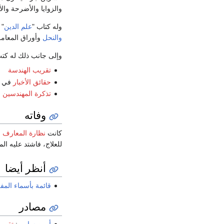
والزوايا والأضرحة وال
وله كتاب "
علم الدين
" 
والنحل
وأوراق المعاملة
وإلى جانب ذلك له كتب
تقريب الهندسة
حقائق الأخبار
في أ
تذكرة المهندسين
وفاته
كانت
نظارة المعارف
ف
للعلاج، فاشتد عليه المرض حتى 
أنظر أيضا
قائمة بأسماء الم
مصادر
أمين سامي
:
تقويم