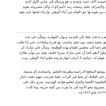
سة آلاف جنيه، وتقدم به هو وزميلاه إلى عباس الأول الذي
 والإشراف عليه، ومنحه رتبه «أميرلاي»، وكان مشروعه يقوم
ن يقوم بها حق القيام من أبناء الوطن، وإرجاء فتحها حتى تعود
در تدخلت فعاد إلى الخدمة بديوان الجهادية، وتقلّب في عدة
تحق بمعية سعيد دون عمل يتناسب مع قدرته وكفاءته، حتى إذا طلب
هم باشا إلى معلمين للقيام بهذه الوظيفة، وسأل علي مبارك أن
ظنّ أدهم باشا أن علي مبارك يمزح! فكيف يقبل من تولّى نظارة
 بقوله له: «وكيف لا أرغب انتهاز فرصة تعليم أبناء الوطن، وبث
وضع المناهج الدراسية وطريقة التعليم، واستخدم كل وسيلة
م على البلاط، أو يخط في التراب، فلما تخرجت منهم دفعة، اختار
تعليمية كالعصا والحبل لتعليم قواعد الهندسة، يجري ذلك على
ر مشروع محو الأمية إلى ما يقرب من كلية حربية. وما كادت