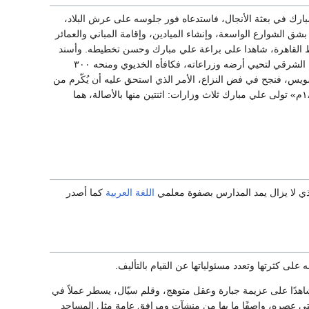
ناير ۱۸۶۳م» وكان قد زامل علي مبارك في بعثة الأنجال، فاستدعاه فور جلوسه على عرش البلاد،
شق الشوارع الواسعة، وإنشاء الميادين، وإقامة المباني والعمائر
في وسط القاهرة، شاهدا على براعة علي مبارك وحسن تخطيطه. وأسند
إليه إلى جانب ذلك نظارة القناطر الخيرية ليحل مشكلاتها، فنجح في ذلك وتدفقت المياه إلى فرع النيل الشرقي لتحيي أرضه وزراعاته، فكافأه الخديوي ومنحه ۳۰۰
سويس، فنجح في فض النزاع، الأمر الذي استحق عليه أن يُكّرم من
العاهلين: المصري والفرنسي. ومع ظهور الوزارات كمؤسسات هامة في حكم البلاد سنة «۱۲۹۵ه/ ۱۸۶۸م» تولى علي مبارك ثلاث وزارات: اثنتين منها بالأصالة، هما
لذي لا يزال يمد المدارس بصفوة معلمي
اللغة العربية
كما أصدر
لى كثرتها وتعدد مسئولياتها عن القيام بالتأليف.
ا شاهدًا على عزيمة جبارة وعقل متوهج، وقلم سيّال، يسطر عملاً في
تى عصره، واصفًا ما بها من منشآت ومرافق عامة مثل المساجد