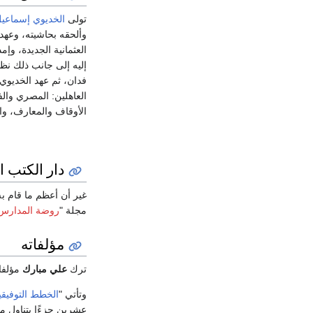
تولى
الخديوي إسماعي
وألحقه بحاشيته، وعهد 
العثمانية الجديدة، وإ
فدان، ثم عهد الخديوي
الأوقاف والمعارف، وال
دار الكتب 
غير أن أعظم ما قام ب
مجلة "
روضة المدارس
مؤلفاته
ترك
علي مبارك
مؤلفات
وتأتي "
الخطط التوفيقي
عشرين جزءًا يتناول 