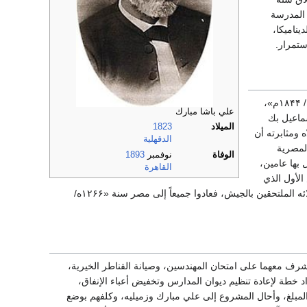
 المدرسة
يناميكا،
اختير علي مبارك ضمن مجموعة من الطلاب النابهين للسفر إلى فرنسا في بعثة دراسية سنة «۱۲۶۰ه/ ۱۸۴۴م»،
علي باشا مبارك
سماعيل بك
الميلاد
1823
 ومثابرته أن
الدقهلية
المصرية
الوفاة
نوفمبر
1893
لحربية، وظل بها عامين،
القاهرة
الأول الذي
تولى الحكم في «۲۶ من ذي الحجة ۱۲۶۴ه/ ۲۴ من نوفمبر ۱۸۴۸م» بعودة علي مبارك واثنين من زملائه الملتحقين بالجيش، فعادوا جميعاً إلى مصر سنة «۱۲۶۶ه/
شرف معهما على امتحان المهندسين، وصيانة القناطر الخيرية،
 خطة لإعادة تنظيم ديوان المدارس وتخفيض أعباء الإنفاق،
لمبلغ، وأحال المشروع إلى علي مبارك وزميليه، وكلفهم بوضع