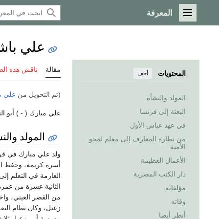
المعرفة
القائمة الرئيسية
علي باش
مقالة
ناقش هذه ال
المحتويات
أخف
(تم التحويل من
علي م
المولد والنشأة
البعثة إلى فرنسا
علي مبارك ( - ) أبو ا
في عهد عباس الأول
المولد والن
من نظارة المعارف إلى معلم لمحو
الأمية
ولد علي مبارك في قرية
الأعمال العظيمة
أسرة كريمة، وحفظ القر
دار الكتب المصرية
الثانية عشرة من عمره
مؤلفاته
من القصر العيني، واخ
وفاته
زعبل، وكان نظام التع
أنظر أيضا
مدرسة أبي زعبل ثلاث 