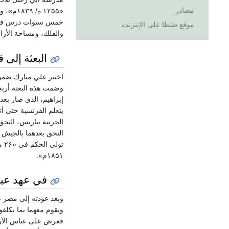
مصادر
«۱۲۵۵ 
خمس سنوات درس في أثنا
موقع طنطا على الإنترنت
والفلك، ومساحة الأراضي وغيرها، حتى تخر
البعثة إلى 
وضمت هذه البعثة أربع
إبراهيم، الذي صار بعد
يتعلم الفرنسية حتى أ
التحق بعدهما بالجيش 
۱۸۵۱م».
في عهد عبا
وبعد عودته إلى مصر ع
ويقوم معهما بما يكلف
فعرض على عباس الأول 