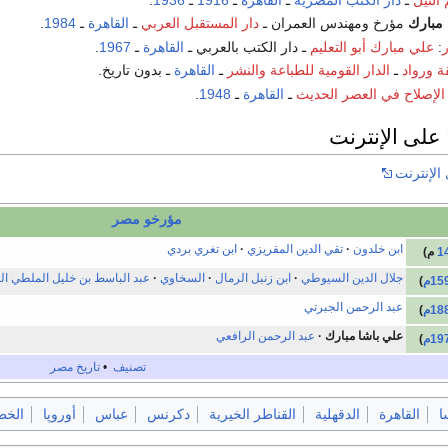
مبارك
مؤرخ ومهندس العمران ـ
دار المستقبل العربي
ـ
القاهرة
ـ
1984
.
:
علي مبارك أبو التعليم
ـ دار الكتب بالعربي ـ
القاهرة
ـ
1967
.
ة ورواد
ـ
الدار القومية للطباعة والنشر
ـ
القاهرة
ـ بدون تاريخ.
الإصلاح في العصر الحديث
ـ
القاهرة
ـ
1948
.
على الإنترنت
الإنترنت
مؤرخو مصر
ابن خلدون
تقي الدين المقريزي
ابن تغري بردي
1
م)
جلال الدين السيوطي
ابن زنبل الرمال
السخاوي
عبد الباسط بن خليل الملطي ال
15م
)
عبد الرحمن الجبرتي
18م
)
علي باشا مبارك
عبد الرحمن الرافعي
19م
)
تصنيف
•
تاريخ مصر
ا
القاهرة
الدقهلية
القناطر الخيرية
دكرنس
عباس
أوروپا
الخط