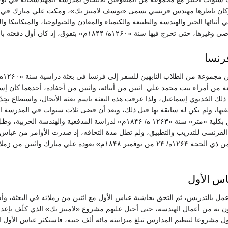
ه/ ۱۸۳۹م»، وكان ناظرها مهندس فرنسي يسمى «يوسف لامبيز بك»، ومكث علي مبارك في
ئها الجبر والهندسة والطبيعة والكيمياء والمعادن والجيولوجيا، والميكانيكا والد
ج فيها سنة «۱۲۶۰ه/ ۱۸۴۴م» بتفوق، إذ كان أول دفعته باستمرار.
فرنسا
ة من أمراء بيت محمد علي: اثنين من أبنائه، واثنين من أحفاده، أحدهما كان إ
 ذلك الخديوي إسماعيل، ولذا عرفت هذه البعثة باسم بعثة الأنجال، واستطاع بجِدّه
تقنها، ولم يكن له سابقة بها قبل ذلك، وبعد أن قضى ثلاث سنوات في المدرسة 
الحربية بباريس، التحق بكلية «متز» سنة «۱۲۶۳ ه/ ۱۸۴۶م» لدراسة المدفعية والهندسة ا
الفرنسي للتدريب والتطبيق، ولم تطل مدة التحاقه، إذ صدرت الأوامر من عباس 
س الأول
مل بالتدريس، ثم التحق بحاشية عباس الأول مع اثنين من زملائه في البعثة، وأ
ون به من أعمال الهندسة، حتى أحيل عليهم مشروع «لامبيز بك» الذي كلّف بإعداد
مشروعا لتنظيم المدارس تبلغ ميزانيته مائة ألف جنيه، فاستكثر عباس الأول ا