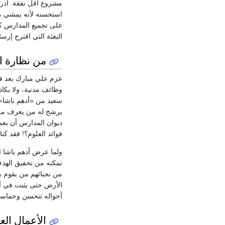
مشروع أقل نفقة. أدرك
استحسنه لأنه يمشي مع
على تجميع المدارس كل
البعثة التي اقترح إرسال
من نظارة ال
عزم علي مبارك بعد فصل
وظائف مدنية، ولا يكا
سعيد من «أدهم باشا» 
يرشح له من يعرف من ا
ديوان المدارس أن يعمل
فوائد العلوم؟! فقد كنا 
ولما عرض أدهم باشا ا
تمكنه من تحقيق الهدف،
من نجبائهم من يقوم با
الأرض حتى يثبت في أذه
أحواله تتحسن وحماسه للعم
الأعمال الع