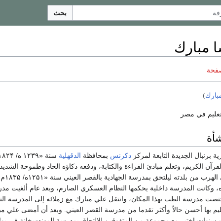
بحث
ا مبارك
صفحة
بارك
)
لتعليم في مصر
شأة
 برنبال الجديدة التابعة لمركز
دكرنس
بمحافظة
الدقهلية
آن الكريم، وتعلم مبادئ القراءة والكتابة، ودفعه ذكاؤه الحاد وطموحة الشديد 
العارمة في التعل
، وكانت المدرسة داخلية يحكمها النظام العسكري الصارم، وبعد عام ألغيت مدر
تصت مدرسة الطب بهذا المكان، وانتقل علي مبارك مع زملائه إلى المدرسة التج
ليم بها أحسن حالاً وأكثر تقدما من مدرسة القصر العيني. وبعد أن أمضى علي م
سنوات اختير مع مجموعة من المتفوقين للالتحاق بمدرسة المهندسخانة في بول