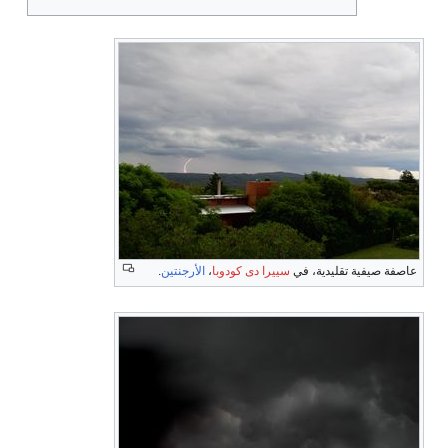
عاصفة صيفية تقليدية، في
سييرا دى كودوبا
،
الأرجنتين
.