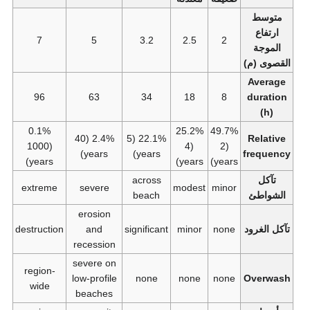
متوسط
ارتفاع
7
5
3.2
2.5
2
الموجة
القصوى (م)
Average
96
63
34
18
8
duration
(h)
0.1%
25.2%
49.7%
2.4% (40
22.1% (5
Relative
(1000
(4
(2
years)
years)
frequency
years)
years)
years)
تآكل
across
extreme
severe
modest
minor
الشواطئ
beach
erosion
تآكل الغرود
none
minor
significant
and
destruction
recession
severe on
region-
low-profile
none
none
none
Overwash
wide
beaches