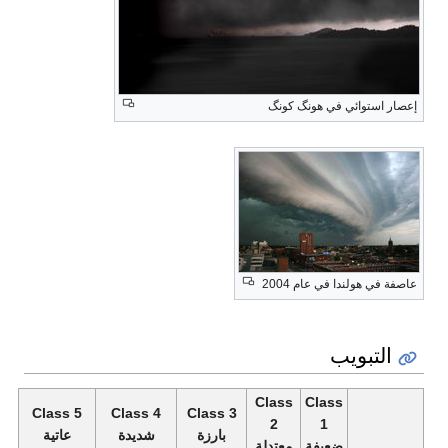
إعصار استوائي في هونگ كونگ
عاصفة في هولندا في عام 2004
التبويب
Class
Class
Class 5
Class 4
Class 3
2
1
بارزة
شديدة
عاتية
ضعيفة
معتدلة