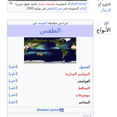
الثلوج أو
shelf cloud
A
, المقترنة
بعاصفة رعدية
عاتية، فوق جزيرة
أولاند
السويدية في
بحر البلطيق
في يوليو 2005.
الرمال
.
جزء من سلسلة
الطبيعة
عن
الأنواع
الطقس
أظهر
الفصول
أظهر
المواسم المدارية
أظهر
العواصف
أظهر
التساقط
أظهر
موضوعات
أظهر
المعاجم
Weather portal
v
t
e