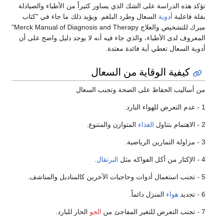
تؤكد هذه الدراسة على الشك الذي يساور كثيراً من الأطباء والصيادلة
بقلة فاعلية
أدوية
السعال وطرد البلغم. ويؤيد ذلك ما جاء في "كتاب
ميرك للتشخيص والعلاج Merck Manual of Diagnosis and Therapy"
المعروف لدى الأطباء، والذي جاء فيه أنه لا يوجد دليل واضح على أن
أدوية السعال تعطي أية فائدة معتدة.
كيفية الوقاية من السعال
من أساليب الحفاظ على الصحة وتجنب السعال
1 - عدم التعرض للهواء البارد.
2 - الاهتمام بتناول
الغذاء
المتوازن والمتنوع.
3 - مزاولة التمارين الرياضية.
4 - الإكثار من أكل الفواكه مثل
البرتقال
.
5 - تجنب استعمال أدوات وحاجيات الآخرين كالمناديل والمناشف.
6 - تجديد
هواء
المنزل دائماً.
7 - تجنب التعرض للتغير المفاجئ من
الجو
الحار للبارد.