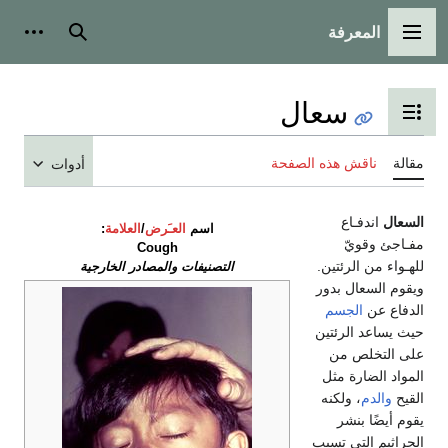
المعرفة
القائمة الرئيسية
بحث
أدوات
سعال
تبديل عرض جدول المحتويات
مقالة
ناقش هذه الصفحة
أدوات
السعال
اندفـاع
اسم
العـَرض
/
العلامة
:
مفـاجئ وقويّ
Cough
للهـواء من الرئتين.
التصنيفات والمصادر الخارجية
ويقوم السعال بدور
الدفاع عن
الجسم
حيث يساعد الرئتين
على التخلص من
المواد الضارة مثل
القيح
والدم
، ولكنه
يقوم أيضًا بنشر
الجراثيم التي تسبب