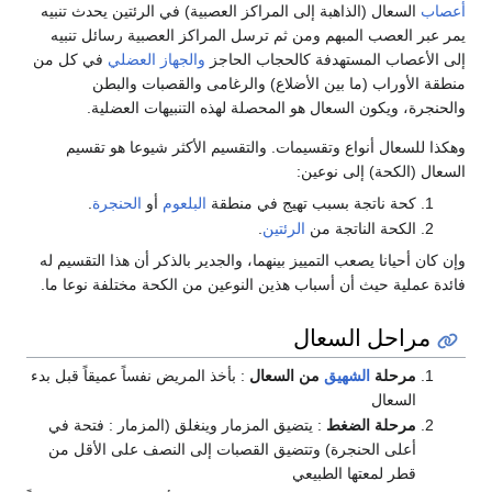
أعصاب
السعال (الذاهبة إلى المراكز العصبية) في الرئتين يحدث تنبيه
يمر عبر العصب المبهم ومن ثم ترسل المراكز العصبية رسائل تنبيه
إلى الأعصاب المستهدفة كالحجاب الحاجز
والجهاز العضلي
في كل من
منطقة الأوراب (ما بين الأضلاع) والرغامى والقصبات والبطن
والحنجرة، ويكون السعال هو المحصلة لهذه التنبيهات العضلية.
وهكذا للسعال أنواع وتقسيمات. والتقسيم الأكثر شيوعا هو تقسيم
السعال (الكحة) إلى نوعين:
كحة ناتجة بسبب تهيج في منطقة
البلعوم
أو
الحنجرة
.
الكحة الناتجة من
الرئتين
.
وإن كان أحيانا يصعب التمييز بينهما، والجدير بالذكر أن هذا التقسيم له
فائدة عملية حيث أن أسباب هذين النوعين من الكحة مختلفة نوعا ما.
مراحل السعال
مرحلة
الشهيق
من السعال
: بأخذ المريض نفساً عميقاً قبل بدء
السعال
مرحلة الضغط
: يتضيق المزمار وينغلق (المزمار : فتحة في
أعلى الحنجرة) وتتضيق القصبات إلى النصف على الأقل من
قطر لمعتها الطبيعي