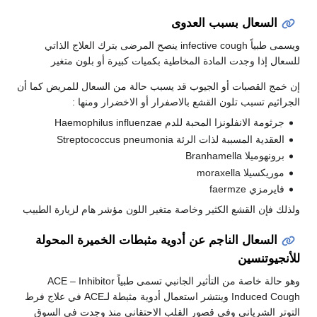
السعال بسبب العدوى
ويسمى طبياً infective cough ينصح المرضى بترك العلاج الذاتي
للسعال إذا وجدت المادة المخاطية بكميات كبيرة أو بلون متغير
إن خمج القصبات أو الجيوب قد يسبب حالة من السعال للمريض كما أن
الجراثيم تسبب تلون القشع بالاصفرار أو الاخضرار ومنها :
جرثومة الانفلونزا المحبة للدم Haemophilus influenzae
العقدية المسببة لذات الرئة Streptococcus pneumonia
برونهوميلا Branhamella
موريكسيلا moraxella
فايرمزي faermze
ولذلك فإن القشع الكثير وخاصة متغير اللون مؤشر هام لزيارة الطبيب
السعال الناجم عن أدوية مثبطات الخميرة المحولة
للأنجيوتنسين
وهو حالة خاصة من التأثير الجانبي تسمى طبياً ACE – Inhibitor
Induced Cough وينتشر استعمال أدوية مثبطة لـACE في علاج فرط
التوتر الشرياني وفي قصور القلب الاحتقاني منذ وجدت في السوق