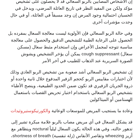
إن الأشخاص المصابين بالربو السعالي قد لا يحصلون على تشخيص
مؤكد ولكن من المفيد النظر في تاريخ العائلة المرضي، ويدخل في
الحسبان احتمالية وجود المرض إن وجد مسبقاً في العائلة، أو في حال
وجدت مؤشرات أخرى
وفي حالة الربو السعالي فإن الأولوية ليست معالجة السعال بمفرده بل
الحصول على الرعاية الطبية للتشخيص الدقيق والحصول على معالجة
مناسبة تتوجه لمجمل الأعراض وإن استخدام مثبط سعال (مسكن
سعال) cough suppressant يمكن أن يؤخر التشخيص ويشوش
الصورة السريرية عند الذهاب للطبيب في آخر الأمر
إن تشخيص الربو السعالي أشد صعوبة من تشخيص الربو العادي وذلك
لأن اختبارات مقاييس الربو كحجم الزفير المدفوع خلال ثانية واحدة أو
ذروة الجريان الزفيري قد تكون ضمن الحدود الطبيعية، وينصح الأطباء
بتشخيص الربو السعالي باستخدام اختبار تحريض القصبات باستعمال
الهستامين أو الميتاكولين
وعادة ما يستجيب المريض للموسعات الوعائية
والكورتيكوستيروئيدات
قد يشكل السعال في أي مريض مصاب بالربو علامة مبكرة تشير إلى
تدهور حالته، وفي هذه الحالة يكون السعال ليلياً noctural ويتظاهر مع
أزيز wheezing وتقاصر الأنفاس (زلة تنفسية) shortness of breath،