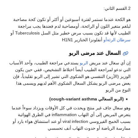
2.القسم الثاني:
هو الكحة عندما تستمر لفترة أسبوعين أو أكثر أو تكون كحة مصاحبة
لبلغم متغير اللون أو الرائحة، أومصاحبة لدم فعندها يجب مراجعة
الطبيب لأنها قد تكون بسبب مرض خطير مثل السل Tuberculosis أو
سرطان الرئةأو
أنفلونزا الخنازير H1N1
السعال عند مرضى الربو
إن أي سعال عند مريض
الربو
يستدعي مراجعة الطبيب، وأحد الأسباب
التي تدعو لمراجعة الطبيب أيضاً اختلاط التشخيص، ففي حين يكون
الوزيز (الأزيز) التنفسي هو الشكوى التي تشير إلى الربو تقليدياً، فإن
بعض مرضى الربو يشكل السعال الشكوى الأهم لديهم ويسمى هذا
النوع من الربو
(الربو السعالي cough-variant asthma)
وهو سعال جاف غير منتج ويحدث في كل الأوقات ويزداد سوءاً عندما
يتعرض المريض إلى أي التهاب inflammation في الطرق الهوائية
بسبب الخمج الفيروسي viral infection أو عند استنشاق هواء بارد أو
ممارسة الرياضة أو حدوث التهاب أنف تحسسي