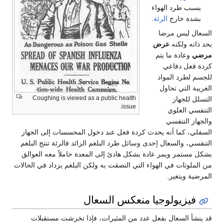
يسبب طرد الهواء
بشدة خارج
الرئة
.
السعال ليس مرضا
بحد ذاته ولكنه
عرض
مرضي
وعادة ما يتم
كردة فعل دفاعي
للجسم لطرد المواد
الغريبة التي تحاول
Coughing is viewed as a public health
التسلل للجهاز
issue.
التنفسي العلوي
والجهاز التنفسي
السفلي، كما أنه يحدث كردة فعل عند دخول المحسسات إلى الجهاز
التنفسي، والسعال إحدى وسائل طرد البلغم الزائد فالرئة تنتج البلغم
بشكل مستمر ويمر عادة بشكل هادئ إلى المعدة حاملاً معه العوالق
من الملوثات في الهواء التي التصقت به ولكن البلغم يزداد في الحالات
المرضية ويتغير.
فيزيولوجيا منعكس السعال
قد ينشأ السعال بفعل عدد من المثيرات، فإذا تخرشت مستقبلات