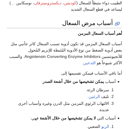
الطبيب دواء مثبطاً للسعال (
كوديئين
،
ديكستروميترفان
، نوسكابين …)
ليساعد في قطع السعال الشديد
أسباب مرض السعال
أهم أسباب السعال المزمن
أسباب السعال المزمن قد تكون أدوية تسبب السعال كاثر جأنبي مثل
بعض أدوية الضغط من نوع الأدوية المُثبطة للإنزيم المُحول
للأنجيوتنسين Angiotensin Converting Enzyme Inhibitors. والسبب
الأكثر شيوعاً هو
التدخين
.
أما باقي الأسباب فيمكن تقسيمها إلى
أسباب
يمكن تشخيصها من خلال أشعة الصدر
:
سرطان الرئة.
تليف
الرئتين
.
الالتهاب الرئوي المزمن مثل الدرن وغيره وأسباب أخرى
عديدة.
أسباب التي
لا يمكن تشخيصها من خلال الأشعة
فهي:
الربو
الشعبي.