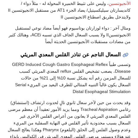
الأنجيوتنسين
، وليس على تثبيط الخميرة المحولة له - مثلاً دواء /
كانديسارتان سيليكسيتيل/ يضاد الجزء AT1 من مستقبل الانجيوتنسين II
ولايتدخل بطريق اصطناع الانجيوتنسين II
ومثال آخر : دواء لوزارتان بوتاسيوم فهو أيضاً مضاد نوعي لمستقبل
الانجيوتنسينII ولا يسبب السعال الجاف الذي تسببه ACEi، وهنالك كثير
من مضادات مستقبلات الأنجيوتنسين الحديثة أيضاً
السعال الناجم عن تناذر القلس المعدي المريئي
وتسمى طبياً GERD Induced Cough Gastro Esophageal Reflex
Disease، يصعب تشخيص القلس reflux المعدي المريئي كسبب
للسعال المزمن رغم أنه يشكل نسبة 10% إلى 21% من حالات
السعال يكون غالباً التنبيه المتتالي للطرف البعيد من المريء Serial
Distal Esophageal Stimulation
وقد يحدث من حين لآخر سعال ثانوي تالٍ لحدوث ارتشاف (استنشاق)
رغامي Tracheal Aspiration ومما يزيد الأمور تعقيداً أن معظم مرضى
القلس المعدي المريئي لا يعانون من أعراض القلس الأخرى غير
السعال بسبب محدودية تأثير القلس في النهاية السفلية من المريء
وعدم وصول القلس إلى الحلق (البلعوم) Pharynx وهكذا يعالج السعال
عند هؤلاء ويستمر مرضى القلس المعدي المريئي في الكواليس بإيذاء