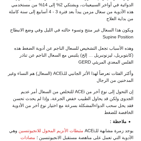
الدوائية في أواخر السبيعينات، ويشتكي 2% إلى 14% من مستخدمي
هذه الأدوية من سعال مزمن يبدأ بعد فترة 3 - 4 أسابيع إلى سنة كاملة
من بداية العلاج
ويكون هذا السعال غير منتج وتسوء حالته في الليل وفي وضع الانبطاح
Supine Position
وهذه الأسباب تجعل التشخيص للسعال الناجم عن أدوية الضغط هذه
(كابتوبريل، ليزنونبريل … إلخ) يلتبس مع السعال الناجم عن تناذر
القلس المعدي المريئي GERD
وأكثر الفئات تعرضاً لهذا الأثر الجانبي للـACEi (السعال) هم النساء وغير
المدخنين من الرجال
إن التحول إلى نوع آخر من ACEi للتخلص من السعال أمر عديم
الجدوى ولكن قد يحاول الطبيب خفض الجرعة، وإذا لم يحدث تحسن
فقد يحل سحب الدواءالمشكلة بسرعة مع اختيار نوع آخر من الأدوية
الخافضة للضغط
ملاحظة :
يوجد زمرة مشابهة للـACEi
مثبطات الأنزيم المحول للانجيوتنسين
وهي
الأدوية التي تعمل على مناهضة مستقبل الانجيوتنسين ؛
مضادات