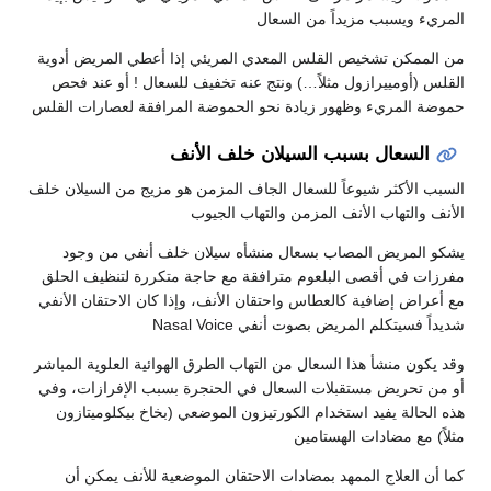
المريء ويسبب مزيداً من السعال
من الممكن تشخيص القلس المعدي المريئي إذا أعطي المريض أدوية
القلس (أومييرازول مثلاً…) ونتج عنه تخفيف للسعال ! أو عند فحص
حموضة المريء وظهور زيادة نحو الحموضة المرافقة لعصارات القلس
السعال بسبب السيلان خلف الأنف
السبب الأكثر شيوعاً للسعال الجاف المزمن هو مزيج من السيلان خلف
الأنف والتهاب الأنف المزمن والتهاب الجيوب
يشكو المريض المصاب بسعال منشأه سيلان خلف أنفي من وجود
مفرزات في أقصى البلعوم مترافقة مع حاجة متكررة لتنظيف الحلق
مع أعراض إضافية كالعطاس واحتقان الأنف، وإذا كان الاحتقان الأنفي
شديداً فسيتكلم المريض بصوت أنفي Nasal Voice
وقد يكون منشأ هذا السعال من التهاب الطرق الهوائية العلوية المباشر
أو من تحريض مستقبلات السعال في الحنجرة بسبب الإفرازات، وفي
هذه الحالة يفيد استخدام الكورتيزون الموضعي (بخاخ بيكلوميتازون
مثلاً) مع مضادات الهستامين
كما أن العلاج الممهد بمضادات الاحتقان الموضعية للأنف يمكن أن