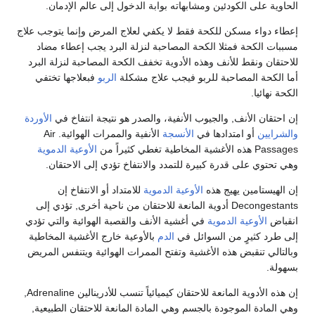
الحاوية على الكودئين ومشابهاته بوابة الدخول إلى عالم الإدمان.
إعطاء دواء مسكن للكحة فقط لا يكفي لعلاج المرض وإنما يتوجب علاج
مسببات الكحة فمثلا الكحة المصاحبة لنزلة البرد يجب إعطاء مضاد
للاحتقان ونقط للأنف وهذه الأدوية تخفف الكحة المصاحبة لنزلة البرد
أما الكحة المصاحبة للربو فيجب علاج مشكلة
الربو
فبعلاجها تختفي
الكحة نهائيا.
إن احتقان الأنف, والجيوب الأنفية، والصدر هو نتيجة انتفاخ في
الأوردة
والشرايين
أو امتدادها في
الأنسجة
الأنفية والممرات الهوائية. Air
Passages هذه الأغشية المخاطية تغطي كثيراً من
الأوعية الدموية
وهي تحتوي على قدرة كبيرة للتمدد والانتفاخ تؤدي إلى الاحتقان.
إن الهيستامين يهيج هذه
الأوعية الدموية
للامتداد أو الانتفاخ إن
Decongestants أدوية المانعة للاحتقان من ناحية أخرى, تؤدي إلى
انقباض
الأوعية الدموية
في أغشية الأنف والقصبة الهوائية والتي تؤدي
إلى طرد كثيرٍ من السوائل في
الدم
بالأوعية خارج الأغشية المخاطية
وبالتالي تنقبض هذه الأغشية وتفتح الممرات الهوائية ويتنفس المريض
بسهولة.
إن هذه الأدوية المانعة للاحتقان كيميائياً تنسب للأدرينالين Adrenaline,
وهي المادة الموجودة بالجسم وهي المادة المانعة للاحتقان الطبيعية,