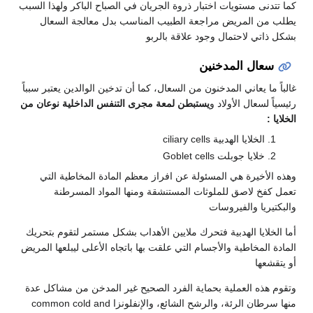
كما تتدنى مستويات اختبار ذروة الجريان في الصباح الباكر ولهذا السبب
يطلب من المريض مراجعة الطبيب المناسب بدل معالجة السعال
بشكل ذاتي لاحتمال وجود علاقة بالربو
سعال المدخنين
غالباً ما يعاني المدخنون من السعال، كما أن تدخين الوالدين يعتبر سبباً
رئيسياً لسعال الأولاد و
يستبطن لمعة مجرى التنفس الداخلية نوعان من
الخلايا :
الخلايا الهدبية ciliary cells
خلايا جوبلت Goblet cells
وهذه الأخيرة هي المسئولة عن افراز معظم المادة المخاطية التي
تعمل كفخ لاصق للملوثات المستنشقة ومنها المواد المسرطنة
والبكتيريا والفيروسات
أما الخلايا الهدبية فتحرك ملايين الأهداب بشكل مستمر لتقوم بتحريك
المادة المخاطية والأجسام التي علقت بها باتجاه الأعلى ليبلعها المريض
أو يتقشعها
وتقوم هذه العملية بحماية الفرد الصحيح غير المدخن من مشاكل عدة
منها سرطان الرئة، والرشح الشائع، والإنفلونزا common cold and