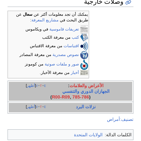
وصلات خارجية
يمكنك أن تجد معلومات أكثر عن
سعال
عن
طريق البحث في
مشاريع المعرفة
:
تعريفات قاموسية
في ويكاموس
كتب
من معرفة الكتب
اقتباسات
من معرفة الاقتباس
نصوص مصدرية
من معرفة المصادر
صور و ملفات صوتية
من كومونز
أخبار
من معرفة الأخبار.
الأعراض
والعلامات
:
e
t
v
أظهر
الجهازان الدوري
والتنفسي
)
R00-R09
,
785-786
(
نزلات البرد
e
t
v
أظهر
تصنيف:أمراض
الكلمات الدالة:
الولايات المتحدة