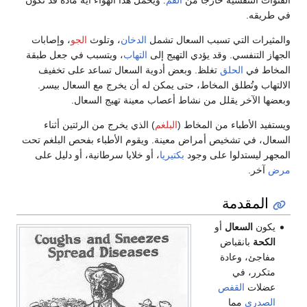
القنوات التنفسية خارجًا من
الفم
. ويحمل هذا الهواء أية مادة قد تكون
في طريقه.
والمثيرات التي تسبب السعال تشمل
الدخان
، وتلوث
الجو
، وإصابات
الجهاز التنفسي. وقد يؤدي التهيج إلى
التهاب
، ويتسبب في جعل طبقة
المخاط في
الحلق
تغلظ. وبعض أدوية السعال تساعد على تخفيف
الالتهاب وتُطلق المخاط، حتى يمكن له أن يخرج مع السعال بيسر.
وبعضها الآخر يقلل من نشاط أعصاب معينة تهيج السعال.
ويستفيد الأطباء من المخاط (
البلغم
) الذي يخرج من الرئتين أثناء
السعال، في تشخيص أمراض معينة. ويقوم الأطباء بفحص البلغم تحت
المجهر ليستدلوا على وجود
بكتيريا
، أو خلايا سرطانية، أو دليل على
مرض
آخر.
المقدمة
يكون
السعال
أو
الكحة
بانقباض
مفاجئ، وعادة
متكرر، في
عضلات
القفص
الصدري
مما