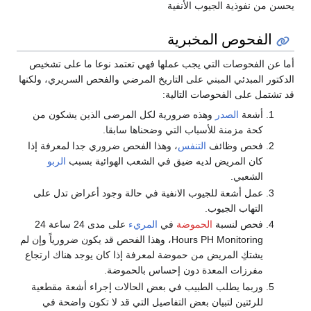
يحسن من نفوذية الجيوب الأنفية
الفحوص المخبرية
أما عن الفحوصات التي يجب عملها فهي تعتمد نوعا ما على تشخيص
الدكتور المبدئي المبني على التاريخ المرضي والفحص السريري، ولكنها
قد تشتمل على الفحوصات التالية:
أشعة
الصدر
وهذه ضرورية لكل المرضى الذين يشكون من
كحة مزمنة للأسباب التي وضحناها سابقا.
فحص وظائف
التنفس
، وهذا الفحص ضروري جدا لمعرفة إذا
كان المريض لديه ضيق في الشعب الهوائية بسبب
الربو
الشعبي.
عمل أشعة للجيوب الانفية في حالة وجود أعراض تدل على
التهاب الجيوب.
فحص لنسبة
الحموضة
في
المريء
على مدى 24 ساعة 24
Hours PH Monitoring، وهذا الفحص قد يكون ضرورياً وإن لم
يشتكِ المريض من حموضة لمعرفة إذا كان يوجد هناك ارتجاع
مفرزات المعدة دون إحساس بالحموضة.
وربما يطلب الطبيب في بعض الحالات إجراء أشعة مقطعية
للرئتين لتبيان بعض التفاصيل التي قد لا تكون واضحة في