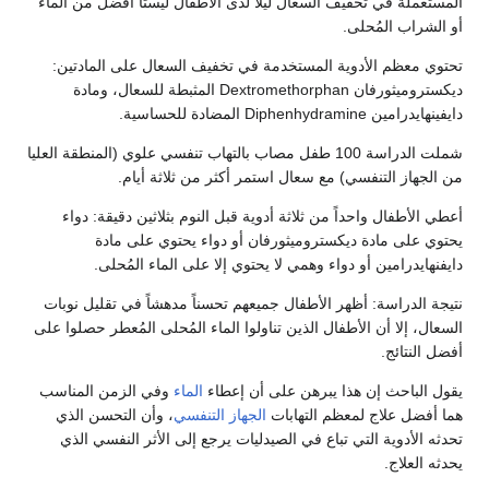
المستعملة في تخفيف السعال ليلاً لدى الأطفال ليستا أفضل من الماء
أو الشراب المُحلى.
تحتوي معظم الأدوية المستخدمة في تخفيف السعال على المادتين:
ديكستروميثورفان Dextromethorphan المثبطة للسعال، ومادة
دايفينهايدرامين Diphenhydramine المضادة للحساسية.
شملت الدراسة 100 طفل مصاب بالتهاب تنفسي علوي (المنطقة العليا
من الجهاز التنفسي) مع سعال استمر أكثر من ثلاثة أيام.
أعطي الأطفال واحداً من ثلاثة أدوية قبل النوم بثلاثين دقيقة: دواء
يحتوي على مادة ديكستروميثورفان أو دواء يحتوي على مادة
دايفنهايدرامين أو دواء وهمي لا يحتوي إلا على الماء المُحلى.
نتيجة الدراسة: أظهر الأطفال جميعهم تحسناً مدهشاً في تقليل نوبات
السعال، إلا أن الأطفال الذين تناولوا الماء المُحلى المُعطر حصلوا على
أفضل النتائج.
يقول الباحث إن هذا يبرهن على أن إعطاء
الماء
وفي الزمن المناسب
هما أفضل علاج لمعظم التهابات
الجهاز التنفسي
، وأن التحسن الذي
تحدثه الأدوية التي تباع في الصيدليات يرجع إلى الأثر النفسي الذي
يحدثه العلاج.