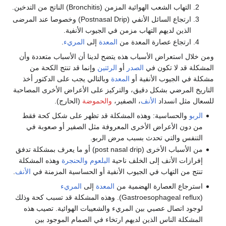
التهاب الشعب الهوائية المزمن (Bronchitis) الناتج من التدخين.
ارتجاع السائل الأنفي (Postnasal Drip) وخصوصا عند المرضى
الذين لديهم التهاب مزمن في الجيوب الأنفية.
ارتجاع عصارة المعدة من
المعدة
إلى
المريء
.
ومن خلال استعراض الأسباب هذه يتضح لدينا أن الأسباب متعددة وأن
المشكلة قد لا تكون في
الصدر
أو
الرئتين
وإنما قد تنتج الكحة من
مشكلة في الجيوب الأنفية أو
المعدة
وبالتالي يجب على الدكتور أخذ
التاريخ المرضي بشكل دقيق، والتركيز على الأعراض الأخرى المصاحبة
للسعال مثل انسداد
الأنف
، الصفير،
والحموضة
(الحارج).
الربو
والحساسية: وهذه المشكلة قد تظهر على شكل كحة فقط
من دون الأعراض الأخرى المعروفة مثل الصفير أو صعوبة في
التنفس والتي تحدث بسبب مرض الربو.
من الأسباب الأخرى (post nasal drip) أو ما يعرف بمشكلة تدفق
إفرازات الأنف إلى الخلف ناحية
البلعوم
والحنجرة
وهذه المشكلة
تنتج من التهاب في الجيوب الأنفية أو الحساسية المزمنة في
الأنف
.
استرجاع العصارة الهضمية من
المعدة
إلى
المريء
(Gastroesophageal reflux). وهذه المشكلة قد تسبب كحة وذلك
لوجود اتصال عصبي بين المريء والشعيبات الهوائية. تصيب هذه
المشكلة الناس الذين لديهم ارتخاء في الصمام الموجود بين