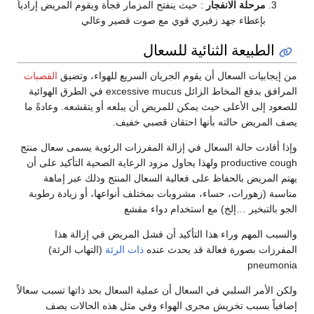
مرحلة الانفجار
: حيث ينفتح المزمار فجأة ويقوم المريض إرادياً
بإعطاء جهد زفيري قوي مع صوت قصير وعالي
الطبيعة الثنائية للسعال
من إيجابيات السعال أن يقوم الجريان السريع للهواء، وتضيق
القصبات
المرافق بدفع المخاط الزائل excessive mucus في الطرق الهوائية
للصعود إلى الأعلى حيث يمكن للمريض أن يبلعه أو يتقشعه. وعادةً ما
يصف المريض حالته بأنها احتقان قصبي خفيف.
وإذا أفادت حالة السعال في إزالة المفرزات الرئوية يسمى سعال منتج
productive cough ولهذا يحاول مزود الرعاية الصحية التأكيد على أن
يهتم المريض بالحفاظ على فعالية السعال المنتج وذلك عبر إماهة
مناسبة (زهورات، حساء، مشروبات بمختلف أنواعها، أو زيادة رطوبة
الجو بالتبخير …إلخ) مع استخدام دواء مقشع
والسبب المهم وراء هذا التأكيد أن فشل المريض في إزالة هذا
المفرزات بصورة فعالة قد يحدث عنده
ذات الرئة
(التهاب الرئة)
pneumonia
ولكن الأمر السلبي في السعال أن عملية السعال بحد ذاتها تسبب سعالاً
إضافياً بسبب تخريش مجرى الهواء وفي مثل هذه الحالات يصف