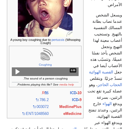
الأمراض.
ويسعل الشخص
عندما تصاب بطانة
المسالك التنفسية
بالتهيج. وتستجيب
A young boy coughing due to
pertussis
(Whooping
أعصاب معينة لهذا
Cough).
التهيج وتجعل
الشخص يأخذ نفسًا
عميقًا، وتتسبّب هذه
Coughing
الأعصاب أيضا في
0:05
المدة: 5 ثوانٍ.
جعل
القصبة الهوائية
تنسدّ جزئيًا. ويتقلص
The sound of a person coughing.
الحجاب الحاجز
، وهو
.
Problems playing this file? See
media help
عضلة كبيرة تقع تحت
R
05.
ICD
-
10
الرئتين، بسرعة
786.2
ICD
-
9
ويدفع
الهواء
خارج
003072
MedlinePlus
الرئتين، وعندئذ تنفتح
ENT/1048560
eMedicine
القصبة الهوائية،
ويندفع الهواء عبر