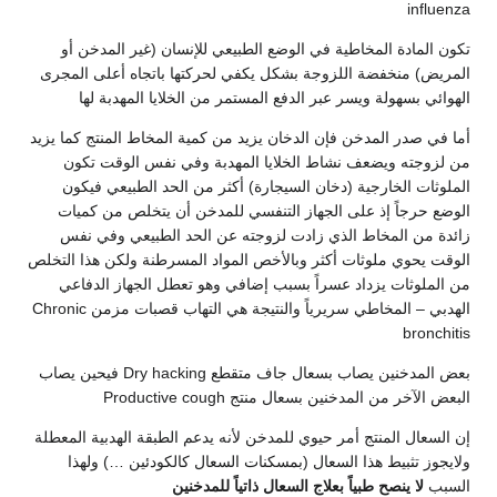
influenza
تكون المادة المخاطية في الوضع الطبيعي للإنسان (غير المدخن أو
المريض) منخفضة اللزوجة بشكل يكفي لحركتها باتجاه أعلى المجرى
الهوائي بسهولة ويسر عبر الدفع المستمر من الخلايا المهدبة لها
أما في صدر المدخن فإن الدخان يزيد من كمية المخاط المنتج كما يزيد
من لزوجته ويضعف نشاط الخلايا المهدبة وفي نفس الوقت تكون
الملوثات الخارجية (دخان السيجارة) أكثر من الحد الطبيعي فيكون
الوضع حرجاً إذ على الجهاز التنفسي للمدخن أن يتخلص من كميات
زائدة من المخاط الذي زادت لزوجته عن الحد الطبيعي وفي نفس
الوقت يحوي ملوثات أكثر وبالأخص المواد المسرطنة ولكن هذا التخلص
من الملوثات يزداد عسراً بسبب إضافي وهو تعطل الجهاز الدفاعي
الهدبي – المخاطي سريرياً والنتيجة هي التهاب قصبات مزمن Chronic
bronchitis
بعض المدخنين يصاب بسعال جاف متقطع Dry hacking فيحين يصاب
البعض الآخر من المدخنين بسعال منتج Productive cough
إن السعال المنتج أمر حيوي للمدخن لأنه يدعم الطبقة الهدبية المعطلة
ولايجوز تثبيط هذا السعال (بمسكنات السعال كالكودئين …) ولهذا
السبب
لا ينصح طبياً بعلاج السعال ذاتياً للمدخنين