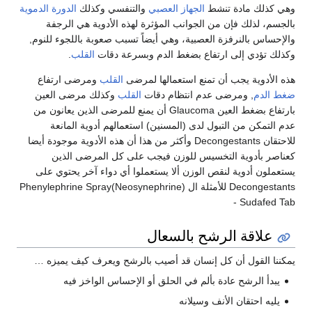
وهي كذلك مادة تنشط
الجهاز العصبي
والتنفسي وكذلك
الدورة الدموية
بالجسم، لذلك فإن من الجوانب المؤثرة لهذه الأدوية هي الرجفة
والإحساس بالنرفزة العصبية، وهي أيضاً تسبب صعوبة باللجوء للنوم,
وكذلك تؤدي إلى ارتفاع بضغط الدم وبسرعة دقات
القلب
.
هذه الأدوية يجب أن تمنع استعمالها لمرضى
القلب
ومرضى ارتفاع
ضغط الدم
, ومرضى عدم انتظام دقات
القلب
وكذلك مرضى العين
بارتفاع بضغط العين Glaucoma أن يمنع للمرضى الذين يعانون من
عدم التمكن من التبول لدى (المسنين) استعمالهم أدوية المانعة
للاحتقان Decongestants وأكثر من هذا أن هذه الأدوية موجودة أيضا
كعناصر بأدوية التخسيس للوزن فيجب على كل المرضى الذين
يستعملون أدوية لنقص الوزن ألا يستعملوا أي دواء آخر يحتوي على
Decongestants للأمثلة ال Phenylephrine Spray(Neosynephrine)
- Sudafed Tab
علاقة الرشح بالسعال
يمكننا القول أن كل إنسان قد أصيب بالرشح ويعرف كيف يميزه …
يبدأ الرشح عادة بألم في الحلق أو الإحساس الواخز فيه
يليه احتقان الأنف وسيلانه