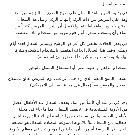
يليه السعال
في بداية الأمر يساعد السعال على طرح المفرزات اللزجة من الرئة
وهذا يقي المريض من ذات الرئة (التهاب الرئة) ومثل هذا السعال
المنتج لا يجوز إيقافه لفائدته، والأفضل أن يشرب المريض كثيراً من
الماء وأن يستخدم مبخرة أو رافع رطوبة مع استخدام مادة مقشعة
في بعض الحالات تختفي كل أعراض الرشح ويستمر السعال لعدة أيام
ويمكن وقف هذا السعال الجاف المتقطع باستخدام الدكستروميترفان
(يباع بلا وصفة طبية، ولكن بدأ البعض يسئ استعماله)
استخدام مراهم أو حبوب مص أو استنشاق المنتول بالتبخير
السعال المنتج المفيد الذي زاد حتى أثر على نوم المريض يعالج بمسكن
السعال والمقشع معاً (مقال في مجلة الصيدلي الأمريكي)
وجد في دراسة أن كأساً من الماء يخفف السعال عند الأطفال أفضل
من الأدوية المستخدمة في تخفيف السعال. هذا ما جاء في مجلة
الأطفال الطبية، والتي استنتجت من الدراسة أن الآباء الذين يعالجون
أطفالهم من السعال ليلاً بالأدوية المتنوعة المضادة للسعال هو مضيعة
للمال، لأن الدراسة أظهرت أن المادتين الموجودتين في معظم الأدوية