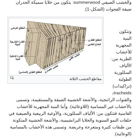
والخشب الصيفي summerwood: يتكون من خلايا سميكة الجدران
جوات (الشكل-1).
ة
ب
من:
ية
مقاطع الخشب الثلاثة
ات)
tracheids،
ت الراتنجية، والأشعة الخشبية الضيقة والمستقيمة، وتسمى
 غير المسامية (اللاوعائية). وأما البنية المجهرية للأخشاب
فتتكون من: الألياف السللوزية، والأوعية الربيعية والصيفية في
نمو السنوية والخلايا البرانشيمية، والأشعة الخشبية المتكونة
ت كثيرة ومتعرجة وعريضة. وتسمى هذه الأخشاب بالمسامية
).