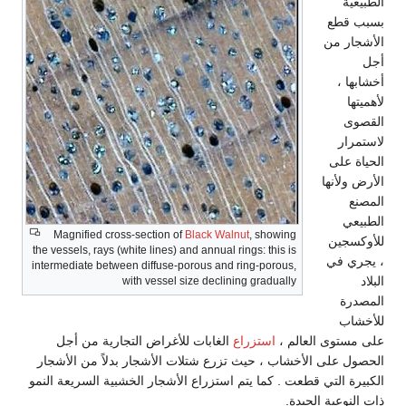
طع
 من
،
ر
على
أنها
Magnified cross-section of
Black Walnut
, showing
ين
the vessels, rays (white lines) and annual rings: this is
 في
intermediate between diffuse-porous and ring-porous,
with vessel size declining gradually
ة
ب
وى العالم ،
استزراع
الغابات للأغراض التجارية من أجل
على الأخشاب ، حيث تزرع شتلات الأشجار بدلاً من الأشجار
 التي قطعت . كما يتم استزراع الأشجار الخشبية السريعة النمو
عية الجيدة.