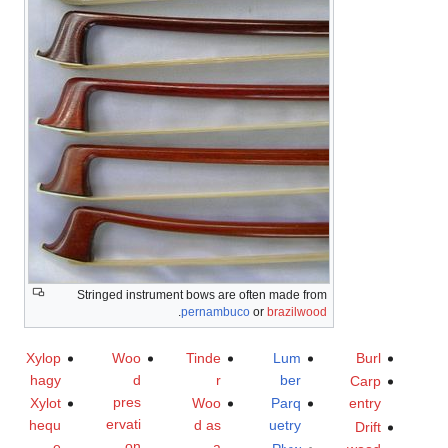
Stringed instrument bows are often made from
.
pernambuco
or
brazilwood
Xylop
Woo
Tinde
Lum
Burl
hagy
d
r
ber
Carp
pres
Xylot
Woo
Parq
entry
ervati
hequ
d as
uetry
Drift
on
e
a