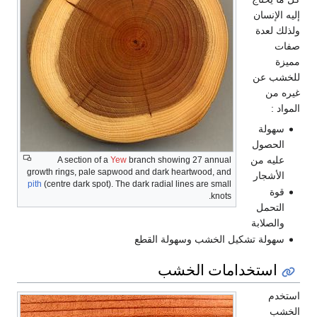
نسان
عدة
عن
ن
لة
صول
ه من
A section of a
Yew
branch showing 27 annual
growth rings, pale sapwood and dark heartwood, and
جار
pith
(centre dark spot). The dark radial lines are small
knots.
حمل
لابة
لة تشكيل الخشب وسهولة القطع
ستخدامات الخشب