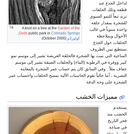
لجذع عند
لك الحلقات
اً للنمو السنوي
بمقدار حلقة
A knot on a tree at the
Garden of the
نوياً في غالب
,
Gods
public park in
Colorado Springs
 وبملاحظة
كولورادو
(October 2006).
 حول الجذع
تبين الظروف
ة التي نمت بها الشجرة فالحلقة العريضة تشير إلى موسم نمو
فرة في الرطوبة (الماء) والحلقات الضيقة تشير إلى موسم
لاً . وفي السابق كان يتم حساب عمر الشجرة بالمعاينة
، أما حالياً تقوم الحاسبات الآلية بمسح الحلقات واحتساب عمر
على وجه الدقة·
ميزات الخشب
منذ
ريخ
عة
حتاج