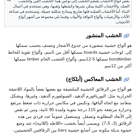
اع الأخشاب يُقسَّم الخشب إلى نوعين هما: الخشب اللين والخشب
والأخشاب اللينة يمكن نشرها وكشطها وثقبها، وهي تستخدم في أعمال
 أما الأخشاب الصلدة فلها تعاريج ونماذج شكلية جميلة، وتستخدم في صناعة
والأرضيات وألواح النوافذ والأبواب وفيما يلي مجموعة من أشهر أنواع
.
خشب المنشور
ح خشبية منشورة من جذوع الأشجار وتصنف بحسب سمكها
إلى: لوحات خشبية boards سمكها أقل من 5سم، وألواح تقوية للحائط
bondtimber سمكها 5-12سم، وألواح الخشب الخام timber سمكها
م.
خشب المعاكس (أبلكاج)
 من الرقائق الخشبية الملتصقة مع بعضها بعضاً بالمواد اللاصقة
 مثل: اليوريافورم ألدهيد، الفينولفورم ألدهيد، وغيرها، وبشكل
مع اتجاه أليافها، وتكبس في مكابس حرارية ذات ضغط مرتفع
وحرارة مرتفعة نحو 115 درجة مئوية ولمدة 90 ثانية، ومن ثم تقص
بعاد المطلوبة وتصقل. ويستعمل عموماً عدد فردي من هذه
الرقائق (3، 7،5). ويسمى أيضاً بخشب «اللاطه (اللاتيه)».عند وضع
ونة من أصابع خشبية bars بين الرقاقتين الخشبيتين،