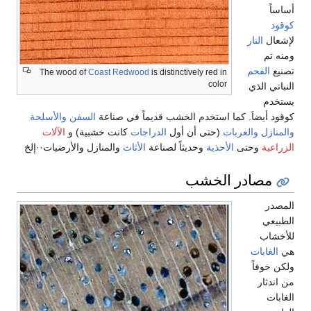
النار
فحم
The wood of
Coast Redwood
is distinctively red in
color
الذي
يضاَ. كما استخدم الخشب قديماً في صناعة
السفن
والأسلحة
ل
والعربات
(حتى أن أول
الدراجات
كانت خشبية) و
الآلات
وحتى
الأحذية
وحديثاً لصناعة
الأثاث
والمنازل والأرضيات··إلخ
صادر الخشب
ب
بات
فاً
ر