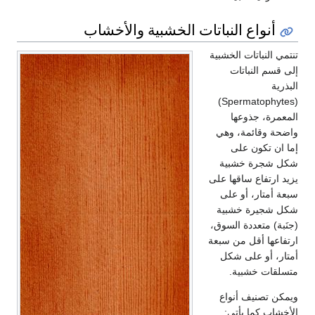
واع النباتات الخشبية والأخشاب
نباتات الخشبية
 النباتات
(Spermatophytes)
، جذوعها
قائمة، وهي
تكون على
رة خشبية
تفاع ساقها على
تار، أو على
يرة خشبية
متعددة السوق،
ا أقل من سبعة
أو على شكل
ت خشبية.
صنيف أنواع
 كما يأتي: