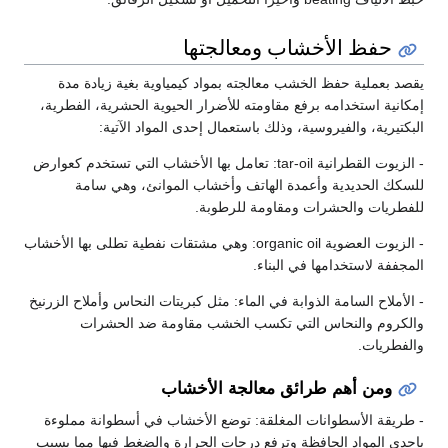
ظ الأخشاب ومعالجتها
ملية حفظ الخشب معالجته بمواد كيمياوية بغية زيادة مدة
 استخدامه برفع مقاومته للأضرار الحيوية الحشرية، الفطرية،
ة، والفيروسية، وذلك باستعمال إحدى المواد الآتية:
- الزيوت القطرانية tar-oil: تعامل بها الأخشاب التي تستخدم كعوارض
لحديدية وأعمدة الهاتف وأخشاب الموانئ، وهي سامة
ت والحشرات ومقاومة للرطوبة.
- الزيوت العضوية organic oil: وهي مشتقات نفطية تطلى بها الأخشاب
لاستخدامها في البناء.
ح السامة الذوابة في الماء: مثل كبريتات النحاس وأملاح الزرنيخ
م والنحاس التي تكسب الخشب مقاومة ضد الحشرات
ات.
ن أهم طرائق معالجة الأخشاب
 الأسطوانات المغلقة: توضع الأخشاب في أسطوانة مملوءة
لمواد الحافظة وترفع درجات الحرارة والضغط فيها مما يسبب