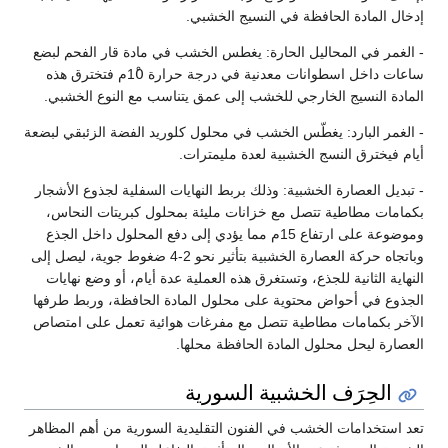
لمادة الحافظة في النسيج الخشبي.
 في المحاليل الحارة: يغطس الخشب في مادة قار الفحم لبضع
ساعات داخل اسطوانات معدنية في درجة حرارة 10ْم فتخترق هذه
النسيج الخارجي للخشب إلى عمق يتناسب مع النوع الخشبي.
 البارد: يغطّس الخشب في محلول كلوريد الفضة الزئبقي لبضعة
خترق النسج الخشبية لعدة مليمترات.
العصارة الخشبية: وذلك بربط النهايات السفلية لجذوع الأشجار
 مطاطية تتصل مع خزانات مليئة بمحلول كبريتات النحاس،
وموضوعة على ارتفاع 15م مما يؤدي إلى دفع المحلول داخل الجذع
وباتجاه حركة العصارة الخشبية بتأثير نحو 2-4 ضغوط جوية، ليصل إلى
الثانية للجذع، وتستغرق هذه العملية عدة أيام، أو وضع نهايات
في أحواض محتوية على محلول المادة الحافظة، وربط طرفها
كمامات مطاطية تتصل مع مفرغات هوائية تعمل على امتصاص
 ليحل محلول المادة الحافظة محلها.
حِرَف الخشبية السورية
خدامات الخشب في الفنون التقليدية السورية من أهم المظاهر