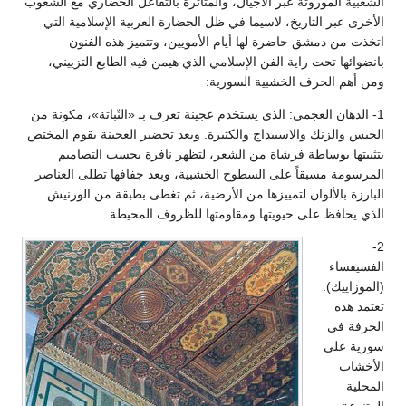
 الموروثة عبر الأجيال، والمتأثرة بالتفاعل الحضاري مع الشعوب
بر التاريخ، لاسيما في ظل الحضارة العربية الإسلامية التي
ن دمشق حاضرة لها أيام الأمويين، وتتميز هذه الفنون
ا تحت راية الفن الإسلامي الذي هيمن فيه الطابع التزييني،
 الحرف الخشبية السورية:
هان العجمي: الذي يستخدم عجينة تعرف بـ «النّباتة»، مكونة من
الزنك والاسبيداج والكثيرة. وبعد تحضير العجينة يقوم المختص
ا بوساطة فرشاة من الشعر، لتظهر نافرة بحسب التصاميم
ة مسبقاً على السطوح الخشبية، وبعد جفافها تطلى العناصر
 بالألوان لتمييزها من الأرضية، ثم تغطى بطبقة من الورنيش
افظ على حيويتها ومقاومتها للظروف المحيطة
اء
يك):
ذه
 في
على
ب