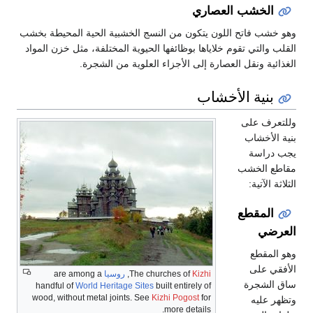
خشب العصاري
 فاتح اللون يتكون من النسج الخشبية الحية المحيطة بخشب
لتي تقوم خلاياها بوظائفها الحيوية المختلفة، مثل خزن المواد
 ونقل العصارة إلى الأجزاء العلوية من الشجرة.
ية الأخشاب
ف على
أخشاب
اسة
الخشب
آتية:
مقطع
ي
قطع
على
Kizhi
The churches of
,
روسيا
are among a
شجرة
handful of
World Heritage Sites
built entirely of
wood, without metal joints. See
Kizhi Pogost
for
ليه
more details.