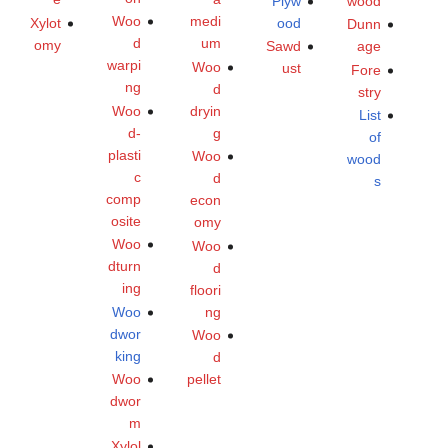
Plyw
wood
Woo
medi
Xylot
ood
Dunn
d
um
omy
Sawd
age
warpi
Woo
ust
Fore
ng
d
stry
Woo
dryin
List
d-
g
of
plasti
Woo
wood
c
d
s
comp
econ
osite
omy
Woo
Woo
dturn
d
ing
floori
Woo
ng
dwor
Woo
king
d
Woo
pellet
dwor
m
Xylol