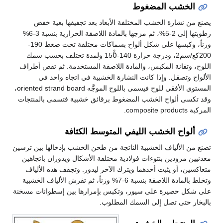
خشب المضغوط
 نشارة الخشب المختلفة الأبعاد بعد تجفيفها بغية خفض
رطوبتها إلى 2-5%، ثم مزجها بالمادة اللاصقة الحرارية بنسبة 3-6%
وزناً، وكبسها على شكل ألواح بسماكات مختلفة تحت ضغط 190-
200كغ/سم2، ودرجة حرارة 140-150ْْ ولمدة تختلف بحسب سمك
وتقانة المكبس، والمادة اللاصقة المستخدمة. ثم تقص أطراف
 وتصقل. وإذا كانت النشارة الخشبية في اتجاه واحد في
المستوي الأفقي للوح فيسمى باللوح الموجَّه oriented strand board،
ى ألواح الخشب المضغوط برقائق خشبية فتسمى بالمنتجات
c.
واح الخشب الليفي المتوسط الكثافة
 الألياف الخشبية الناتجة من طحن الخشب بإدخالها بين ترسين
 مزودين بنتوءات فولاذية مختلفة الأشكال ويدوران باتجاهين
ن، أو يثبت أحدهما ويترك الآخر ليدور. وتجفف هذه الألياف
وتخلط بالمادة اللاصقة بنسبة 6-7% وزناً، ثم تفرش الألياف الخشبية
 حصيرة على سيور، وتكبس بإمرارها بين إسطوانات مسخنة
 حتى تصل إلى السمك المطلوب.