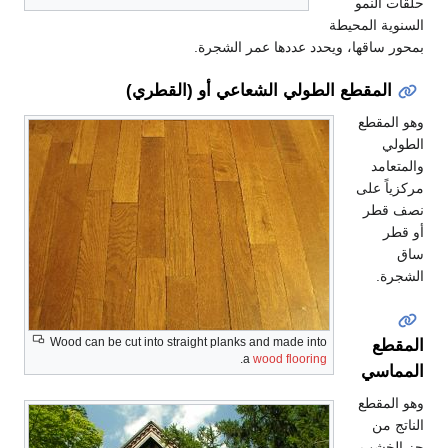
لنمو
 المحيطة
اقها، ويحدد عددها عمر الشجرة.
مقطع الطولي الشعاعي أو (القطري)
قطع
د
 على
طر
Wood can be cut into straight planks and made into
ع
.
a
wood flooring
سي
قطع
ن
شب