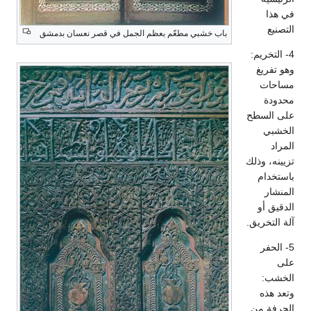
باب خشبي مطعّم بعظم الجمل في قصر نعسان بدمشق
ريم:
يغ
سطح
وذلك
م
و
ريق.
ر
ه
 من