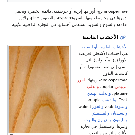
gymnospermae، أوراقها إبرية أو حرشفية، دائمة الخضرة وتحمل
بذورها في مخاريط، منها: السروcypress، والصنوبر pine، والأرز
أخشاب القاسية
 القاسية أو الصلبة
ب الأشجار العريضة
(المِلْحاوات) التي
إلى صف مستورات أو
البذور
an، ومنها:
الحور
poplar،
والدلب
والدلب الهندي
القيقب
maple،
oak،
والجوز
walnut
ان
والمشمش
ن
والزيتون
والتوت
 وتستعمل في نجارة
التزيين والنحت.