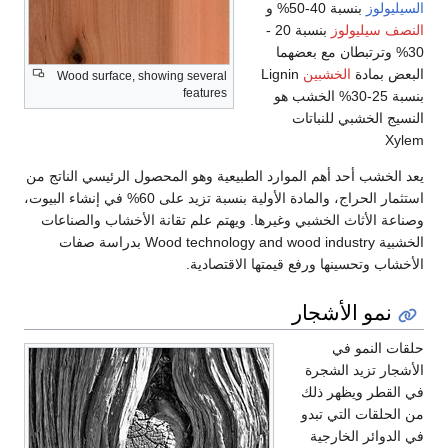
وز
بنسبة 40-50% و
يليولوز
بنسبة 20 -
ترتبطان مع بعضهما
مادة
الخشبين
Lignin
Wood surface, showing several
features
بنسبة 25-30% الخشب هو
لخشبي للنباتات
شب أحد أهم الموارد الطبيعية وهو المحصول الرئيسي الناتج من
استثمار الحراج، والمادة الأولية بنسبة تزيد على 60% في إنشاء البيوت،
الأثاث الخشبي وغيرها. ويهتم علم تقانة الأخشاب والصناعات
الخشبية Wood technology and wood industry بدراسة صفات
وتحسينها ورفع قيمتها الاقتصادية.
و الأشجار
لنمو في
 تزيد الشجرة
ر ويظهر ذلك
قات التي تبدو
ائر الخارجية