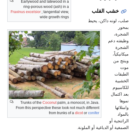
Earlywood and latewood in a
ring-porous wood (ash) in a
ب القلب
Fraxinus excelsior
; tangential view,
wide growth rings
نه داكن، يحيط
،
دعم
ً،
ن
م
ال
Trunks of the
Coconut
palm, a monocot, in Java.
From this perspective these look not much different
from trunks of a
dicot
or
conifer
ة أو
أو الدباغية أو الملونة.