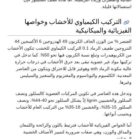
تها قليلة.
تركيب الكيمياوي للأخشاب وخواصها
ائية والميكانيكية
العنصر % من الوزن الجاف الكربون 49 الهدروجين 6 الأكسجين 44
النتروجين طفيف الرماد 0.1 التركيب الكيماوي للخشب تتكون الأخشاب
من الكربوهيدرات وتبلغ نسبة الكربون فيها نحو 50%. كما تدخل في
 مواد غير عضوية تبقى بعد حرق الأخشاب في درجات حرارة
عالية مكونة الرماد ash وهوغير قابل للاحتراق ويتكون من العناصر
: الكلسيوم والبوتاسيوم والمغنزيوم والمنغنيز والسيليس
ذه العناصر في تكوين المركبات العضوية كالسللوز ونصف
السللوز والخشبيين lignin إذْ يشكل السللوز نحو 40-44%، ونصف
السللوز 15-35%، والخشبين 18-35% من التركيب العام للأخشاب
نواعها.
اص الفيزيائية للأخشاب فترتبط باللون والرائحة واللمعان
 والوزن، وهي صفات ضرورية لتمييز الأصناف الخشبية
.