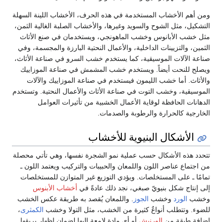
 الأخشاب المستخدمة في هذه الحرف، الأخشاب اللينة السهلة
، مثل الشوح والسويد وغيرها، والأخشاب الصلبة الغالية الثمن،
 الأبانوس وخشب الماهونجي، ويستخدمان في صنع الأثاث
والتزيينات الداخلية، والأعمال النحتية البارزة والمجسمة، وفي
لآلات الموسيقية، كما يستخدم خشب السرو في صناعة الأثاث،
لنحت أيضاً. ويستخدم خشب المشمش في صناعة الموزاييك
. أما خشب الليمون فيستخدم في صناعة الموزاييك والآلات
ية، وخشب التوت في صناعة الأثاث والأعمال النحتية. وتستخدم
ت الحافظة لوقاية الأعمال الخشبية من تأثيرات العوامل
ة كالحرارة والرطوبة والصدمات.
أشكال البنيوية للأخشاب
ذه الأشكال حسب عملية نمو الشجرة نفسها، وهي تأتي محصلة
ع عناصر اللون واللمعان والحبيبات والتركيب ويعتمد اللون ـ
ـ على المستخلصات. ويؤدي التوزيع غير المتوازن للمستخلصات
اج شكل بنيويّ صبغي، نجد ذلك عادةً في
أخشاب الأبنوس
الورد
وخشب
الجوز
. واللمعان يُقصد به طريقة عكس الخشب
وتتطلب أنواعٌ كثيرة من الخشب، مثل التولا وخشب
الكمثرى
،
طبقة من
الورنيش
أو أي مادة لامعة إليها لضمان إظهار بريقها.