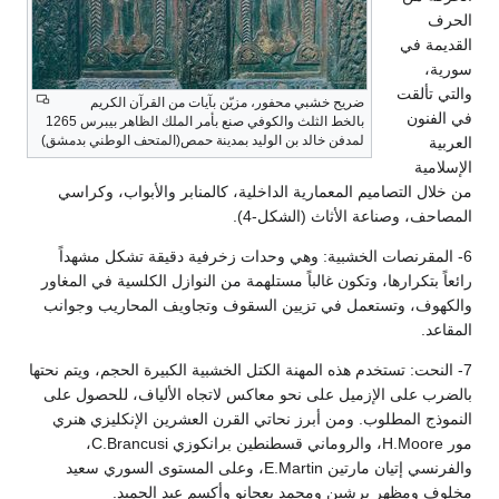
 في
ألقت
ضريح خشبي محفور، مزيّن بآيات من القرآن الكريم
ون
بالخط الثلث والكوفي صنع بأمر الملك الظاهر بيبرس 1265
لمدفن خالد بن الوليد بمدينة حمص(المتحف الوطني بدمشق)
ة
 التصاميم المعمارية الداخلية، كالمنابر والأبواب، وكراسي
، وصناعة الأثاث (الشكل-4).
قرنصات الخشبية: وهي وحدات زخرفية دقيقة تشكل مشهداً
تكرارها، وتكون غالباً مستلهمة من النوازل الكلسية في المغاور
، وتستعمل في تزيين السقوف وتجاويف المحاريب وجوانب
حت: تستخدم هذه المهنة الكتل الخشبية الكبيرة الحجم، ويتم نحتها
على الإزميل على نحو معاكس لاتجاه الألياف، للحصول على
 المطلوب. ومن أبرز نحاتي القرن العشرين الإنكليزي هنري
مور H.Moore، والروماني قسطنطين برانكوزي C.Brancusi،
والفرنسي إتيان مارتين E.Martin، وعلى المستوى السوري سعيد
مظهر برشين ومحمد بعجانو وأكسم عبد الحميد.