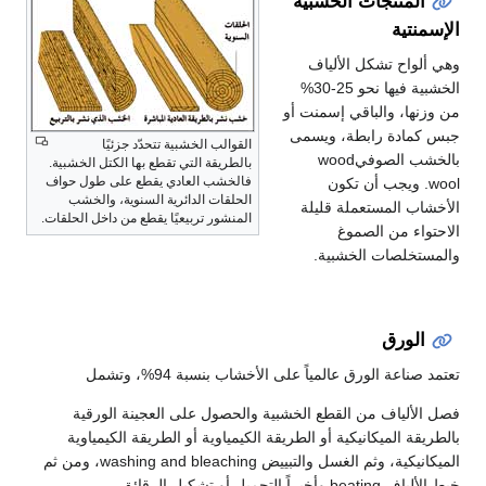
منتجات الخشبية
تية
اح تشكل الألياف
الخشبية فيها نحو 25-30%
ا، والباقي إسمنت أو
ادة رابطة، ويسمى
القوالب الخشبية تتحدّد جزئيًا
بالخشب الصوفيwood
بالطريقة التي تقطع بها الكتل الخشبية.
فالخشب العادي يقطع على طول حواف
w. ويجب أن تكون
الحلقات الدائرية السنوية، والخشب
 المستعملة قليلة
المنشور تربيعيًا يقطع من داخل الحلقات.
ء من الصموغ
لصات الخشبية.
ورق
عة الورق عالمياً على الأخشاب بنسبة 94%، وتشمل
لياف من القطع الخشبية والحصول على العجينة الورقية
 الميكانيكية أو الطريقة الكيمياوية أو الطريقة الكيمياوية
الميكانيكية، وثم الغسل والتبييض washing and bleaching، ومن ثم
حميل أو تشكيل الرقائق.