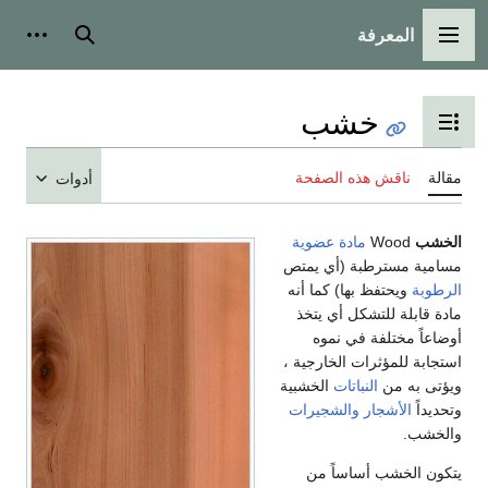
المعرفة
مة الرئيسية
بحث
أدوات شخصية
خشب
 عرض جدول المحتويات
ناقش هذه الصفحة
أدوات
Wood
مادة عضوية
 مسترطبة (أي يمتص
ويحتفظ بها) كما أنه
بلة للتشكل أي يتخذ
 مختلفة في نموه
 للمؤثرات الخارجية ،
به من
النباتات
الخشبية
الأشجار
والشجيرات
.
لخشب أساساً من