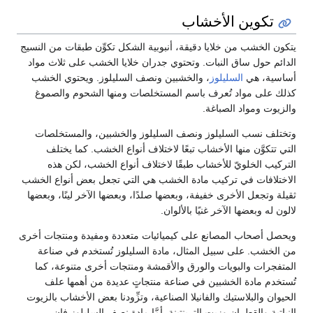
كوين الأخشاب
لخشب من خلايا دقيقة، أنبوبية الشكل تكوِّن طبقات من النسيج
حول ساق النبات. وتحتوي جدران خلايا الخشب على ثلاث مواد
، هي
السليلوز
، والخشبين ونصف السليلوز. ويحتوي الخشب
ى مواد تُعرف باسم المستخلصات ومنها الشحوم والصموغ
 ومواد الصباغة.
نسب السليلوز ونصف السليلوز والخشبين، والمستخلصات
وَّن منها الأخشاب تبعًا لاختلاف أنواع الخشب. كما يختلف
 الخلويّ للأخشاب طبقًا لاختلاف أنواع الخشب، لكن هذه
فات في تركيب مادة الخشب هي التي تجعل بعض أنواع الخشب
جعل الأخرى خفيفة، وبعضها صلدًا، وبعضها الآخر لينًا، وبعضها
وبعضها الآخر غنيًا بالألوان.
صحاب المصانع على كيميائيات متعددة ومفيدة ومنتجات أخرى
ب. على سبيل المثال، مادة السليلوز تُستخدم في صناعة
ات والبويات والورق والأقمشة ومنتجات أخرى متنوعة، كما
 مادة الخشبين في صناعة منتجاتٍ عديدة من أهمها علف
والبلاستيك والفانيلا الصناعية، وتزِّودنا بعض الأخشاب بالزيوت
 والقطران وزيت التربنتينة. أمَّا مادة نصف السليلوز فإن