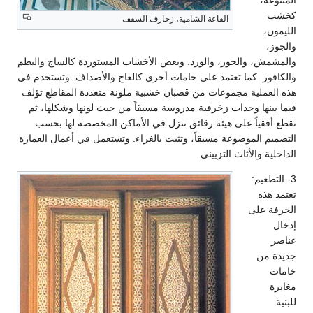
،
القاعة الشامية، زخارف السقف
، والحور، والورد. وبعض الأخشاب المستوردة كالساج والبطم
ر. كما تعتمد على خامات أخرى كالعاج والأصداف. وتستخدم في
ملية مجموعات من قضبان خشبية ملونة متعددة المقاطع تؤلف
نها وحدات زخرفية مدروسة مسبقاً من حيث لونها وشكلها، ثم
قياً على هيئة رقائق تنزل في الأماكن المخصصة لها بحسب
 الموضوعة مسبقاً، وتثبت بالغراء. وتستعمل في أعمال العمارة
 والأثاث التزييني.
عيم:
ذه
على
من