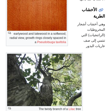
أخشاب
شاب أشجار
طيات
earlywood and latewood in a softwood;
يات) التي
radial view, growth rings closely spaced in
إلى صف
a
Pseudotsuga taxifolia
لبذور
The twisty branch of a
Lilac
tree