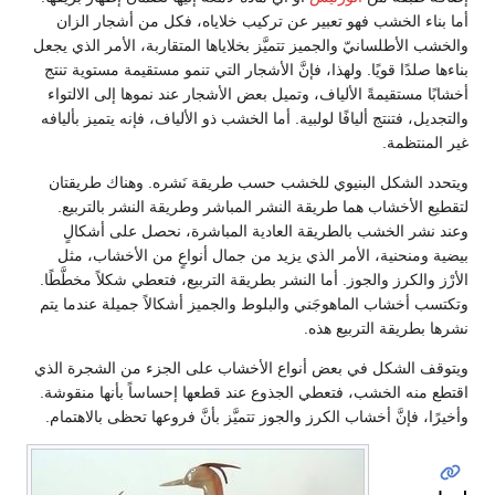
ء الخشب فهو تعبير عن تركيب خلاياه، فكل من أشجار الزان
لأطلسانيّ والجميز تتميَّز بخلاياها المتقاربة، الأمر الذي يجعل
لدًا قويًا. ولهذا، فإنَّ الأشجار التي تنمو مستقيمة مستوية تنتج
مستقيمةً الألياف، وتميل بعض الأشجار عند نموها إلى الالتواء
، فتنتج أليافًا لولبية. أما الخشب ذو الألياف، فإنه يتميز بأليافه
نتظمة.
الشكل البنيوي للخشب حسب طريقة نَشره. وهناك طريقتان
الأخشاب هما طريقة النشر المباشر وطريقة النشر بالتربيع.
ر الخشب بالطريقة العادية المباشرة، نحصل على أشكالٍ
منحنية، الأمر الذي يزيد من جمال أنواعٍ من الأخشاب، مثل
الكرز والجوز. أما النشر بطريقة التربيع، فتعطي شكلاً مخطَّطًا.
أخشاب الماهوجَني والبلوط والجميز أشكالاً جميلة عندما يتم
ريقة التربيع هذه.
الشكل في بعض أنواع الأخشاب على الجزء من الشجرة الذي
نه الخشب، فتعطي الجذوع عند قطعها إحساساً بأنها منقوشة.
 فإنَّ أخشاب الكرز والجوز تتميَّز بأنَّ فروعها تحظى بالاهتمام.