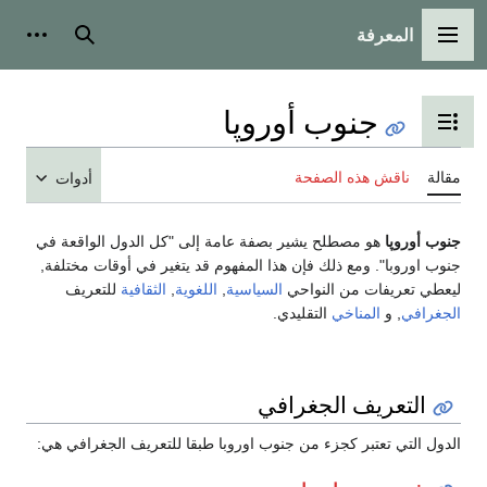
المعرفة
القائمة الرئيسية
بحث
أدوات
جنوب أوروپا
تبديل عرض جدول المحتويات
مقالة
ناقش هذه الصفحة
أدوات
جنوب أوروپا
هو مصطلح يشير بصفة عامة إلى "كل الدول الواقعة في
جنوب اوروبا". ومع ذلك فإن هذا المفهوم قد يتغير في أوقات مختلفة,
ليعطي تعريفات من النواحي
السياسية
,
اللغوية
,
الثقافية
للتعريف
الجغرافي
, و
المناخي
التقليدي.
التعريف الجغرافي
الدول التي تعتبر كجزء من جنوب اوروبا طبقا للتعريف الجغرافي هي: