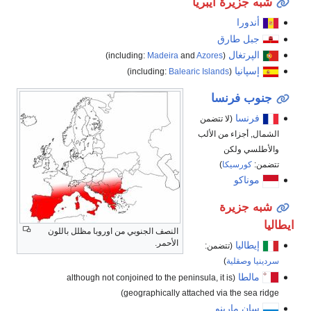
شبه جزيرة ايبريا
أندورا
جبل طارق
الپرتغال
)
Madeira
and
Azores
(including:
إسپانيا
)
Balearic Islands
(including:
جنوب فرنسا
فرنسا
(لا تتضمن
الشمال, أجزاء من الألب
والأطلسي ولكن
تتضمن:
كورسيكا
)
موناكو
شبه جزيرة
ايطاليا
النصف الجنوبي من اوروبا مظلل باللون
الأحمر.
إيطاليا
(تتضمن:
سردينيا
وصقلية
)
مالطا
(although not conjoined to the peninsula, it is
geographically attached via the sea ridge)
سان مارينو