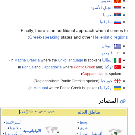
مقدونيا
الجبل الأسود
صربيا
سلوڤنيا
Finally, there is an additional approach when it comes to
:
Greek-speaking
states and other
Hellenistic regions
اليونان
قبرص
إيطاليا
Magna Graecia
where the
Griko language
is spoken)
(In
تركيا
Pontus
and
Cappadocia
where
Pontic Greek
and
(In
Cappadocian
is spoken)
جورجيا
(Regions where Pontic Greek is spoken)
أوكرانيا
Mariupol
where Pontic Greek is spoken)
(In
المصادر
عرض
نقاش
تعديل
أخف
مناطق
العالم
•
•
وسط
•
أسترالاسيا
•
شرق
•
ميلانيزيا
•
الاوقيانوسية
أفريقيا
شمال
•
مايكرونيزيا
•