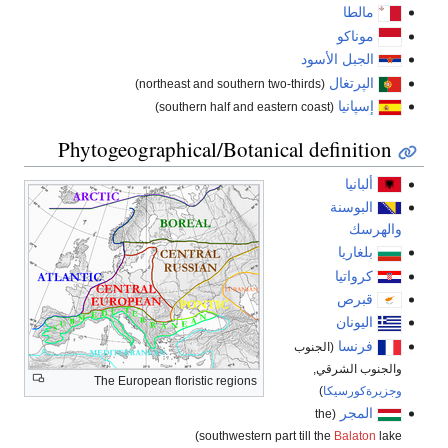
مالطا
موناكو
الجبل الأسود
الپرتغال
(northeast and southern two-thirds)
إسپانيا
(southern half and eastern coast)
Phytogeographical/Botanical definition
ألبانيا
البوسنة
والهرسك
بلغاريا
كرواتيا
قبرص
اليونان
فرنسا
(الجنوب
والجنوب الشرقي,
The European floristic regions
وجزيرةكورسيكا
)
المجر
(the
southwestern part till the
Balaton
lake)