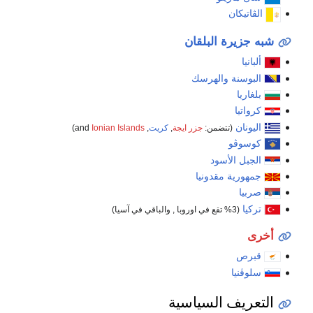
الڤاتيكان
شبه جزيرة البلقان
ألبانيا
البوسنة والهرسك
بلغاريا
كرواتيا
اليونان
(تتضمن:
جزر ايجة
,
كريت
, and
Ionian Islands
)
كوسوڤو
الجبل الأسود
جمهورية مقدونيا
صربيا
تركيا
(3% تقع في اوروبا , والباقي في آسيا)
أخرى
قبرص
سلوڤنيا
التعريف السياسية