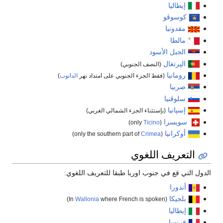
إيطاليا
كوسوڤو
مقدونيا
مالطا
الجبل الأسود
الپرتغال
(النصف الجنوبي)
رومانيا
(فقط الجزء الجنوبي على امتداد نهر
الدانوب
)
صربيا
سلوڤنيا
إسپانيا
(بإستثناء الجزء الشمالي الغربي)
سويسرا
)
Ticino
(only
أوكرانيا
)
Crimea
(only the southern part of
التعريف اللغوي
الدول التي قع في جنوب اوربا طبقا للتعريف اللغوي:
أندورا
بلجيكا
Wallonia
where French is spoken)
(In
إيطاليا
فرنسا