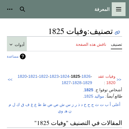
المعرفة
القائمة الرئيسية
بحث
أدوات
تصنيف
:
وفيات 1825
تصنيف
ناقش هذه الصفحة
أدوات
مساعدة
وفيات عقد
-
1826
-
1825
-
1824
-
1823
-
1822
-
1821
-
1820
>>
<<
1827
-
1828
-
1829
:
1820
أشخاص توفوا ح.
1825
.
طالع أيضاً:
مواليد 1825
.
أعلى
أ
ب
ت
ث
ج
ح
خ
د
ذ
ر
ز
س
ش
ص
ض
ط
ظ
ع
غ
ف
ق
ك
ل
م
ن
هـ
و
ي
المقالات في التصنيف "وفيات 1825"