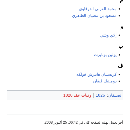
م
محمد العربي الدرقاوي
مسعود بن مضيان الظاهري
و
إلاي ويتني
پ
پولين بوناپرت
ڤ
كريستيان هاينرش ڤولكه
دومينيك ڤيڤان
تصنيفان
:
1825
وفيات عقد 1820
آخر تعديل لهذه الصفحة كان في 06:42, 25 أكتوبر 2008.