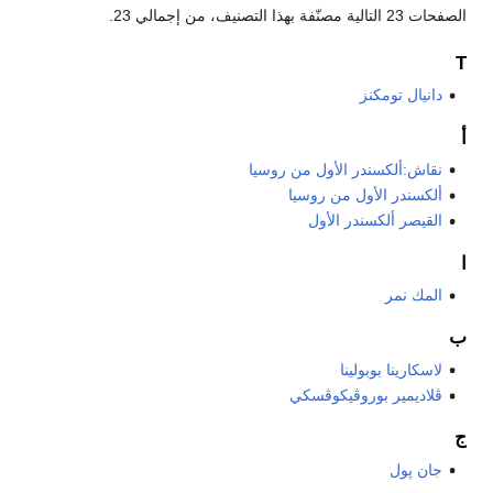
الصفحات 23 التالية مصنّفة بهذا التصنيف، من إجمالي 23.
T
دانيال تومكنز
أ
نقاش:ألكسندر الأول من روسيا
ألكسندر الأول من روسيا
القيصر ألكسندر الأول
ا
المك نمر
ب
لاسكارينا بوبولينا
ڤلاديمير بوروڤيكوڤسكي
ج
جان پول