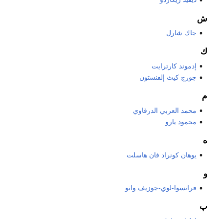
ش
جاك شارل
ك
إدموند كارترايت
جورج كيث إلفنستون
م
محمد العربي الدرقاوي
محمود يارو
ه
يوهان كونراد فان هاسلت
و
فرانسوا-لوي-جوزيف واتو
پ