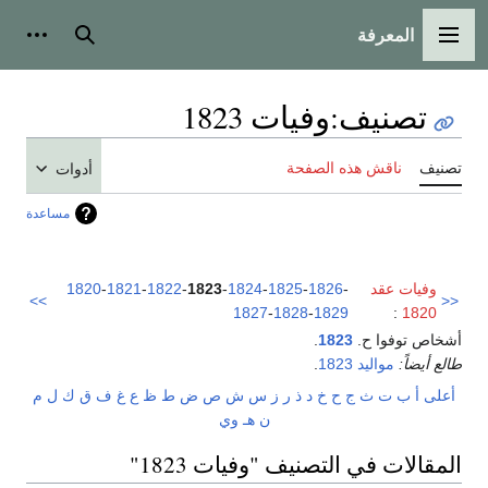
المعرفة
القائمة الرئيسية
بحث
أدوات
تصنيف
:
وفيات 1823
تصنيف
ناقش هذه الصفحة
أدوات
مساعدة
وفيات عقد
-
1826
-
1825
-
1824
-
1823
-
1822
-
1821
-
1820
>>
<<
1827
-
1828
-
1829
:
1820
أشخاص توفوا ح.
1823
.
طالع أيضاً:
مواليد 1823
.
أعلى
أ
ب
ت
ث
ج
ح
خ
د
ذ
ر
ز
س
ش
ص
ض
ط
ظ
ع
غ
ف
ق
ك
ل
م
ن
هـ
و
ي
المقالات في التصنيف "وفيات 1823"