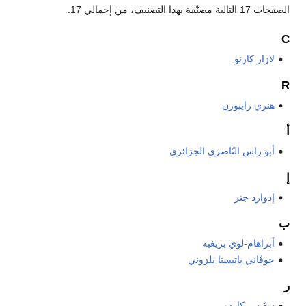
الصفحات 17 التالية مصنّفة بهذا التصنيف، من إجمالي 17.
C
لازار كارنو
R
هنري رايبورن
أ
أبو راس النّاصري الجزائري
إ
إدوارد جنر
ب
أبراهام-لوي بريغيه
جوڤاني باتيستا بلزوني
ر
ديڤيد ريكاردو