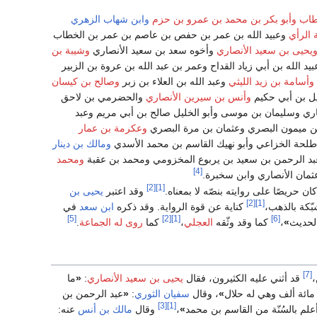
طاب
وأبو بكر بن محمد بن عمرو بن حزم
وابن شهاب الزهري
 الرأي
وعبيد الله بن عمر بن حفص بن عاصم بن عمر بن الخطاب
يحيى بن سعيد الأنصاري
وأخوه سعد بن سعيد الأنصاري
وشيبة بن
يد الله بن أبي زياد القداح وعمر بن عبد الله بن عروة بن الزبير
وأسامة بن زيد الليثي
وعبد الله بن العلاء بن زبر
وصالح بن كيسان
ل بن أبي حكيم
وأنس بن سيرين الأنصاري
والحضرمي بن لاحق
ري وسليمان بن موسى وأبو الخليل صالح بن أبي مريم وعبد
بن ميمون البصري وعثمان بن مرة البصري
وعكرمة بن عمار
طلحة الخزاعي وأبو نهيك القاسم بن محمد الأسدي
ومالك بن دينار
د الرحمن بن سعيد بن يربوع المخزومي ومحمد بن عقبة
ومحمد
[4]
ثمان الأنصاري وابن سخبرة.
[2]
[1]
كان حريصًا على روايته بنصّه لا بمعناه.
وقد اعتبر
يحيى بن
[2]
[1]
ّكة بالذهب،
كناية عن قوة الرواية. وقد ذكره
ابن سعد
في
[5]
[2]
[1]
[6]
 الحديث
»
،
كما وقد وثّقه
العجلي
،
كما
روى له الجماعة
.
[7]
،
قد أثني عليه الكثيرون، فقال
يحيى بن سعيد الأنصاري
:
«
ما
 مائة ألف وهي له حلال
»
، وقال
سفيان الثوري
:
«
عبد الرحمن بن
[3]
[1]
أعلم بالسُنّة من القاسم بن محمد
»
،
وقال
مالك بن أنس
عنه: