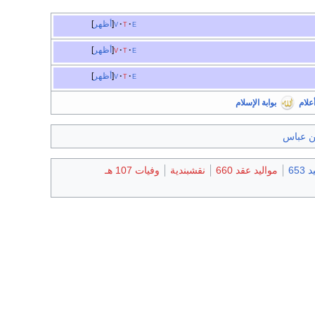
e
t
v
أظهر
e
t
v
أظهر
e
t
v
أظهر
أعلام
بوابة الإسلام
بن عباس
653
مواليد عقد 660
نقشبندية
وفيات 107 هـ