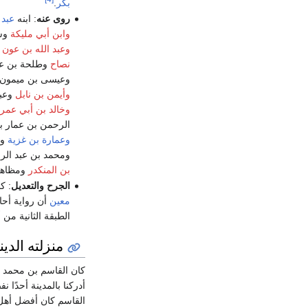
بكر
.
روى عنه
: ابنه
عبد 
وابن أبي مليكة
وسع
وعبد الله بن عون
و
نصاح
وطلحة بن عبد
وعيسى بن ميمو
وأيمن بن نابل
وعبا
وخالد بن أبي عمر
الرحمن بن عمار ب
وعمارة بن غزية
وع
ومحمد بن عبد الر
بن المنكدر
ومظاهر 
الجرح والتعديل
: ك
معين
أن رواية أح
الطبقة الثانية من 
منزلته الدين
كان القاسم بن محمد ب
أدركنا بالمدينة أحدًا 
القاسم كان أفضل أهل 