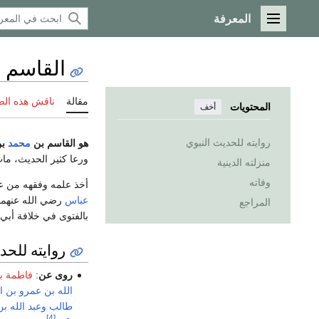
المعرفة
القائمة الرئيسية
القاسم ب
مقالة
ناقش هذه ال
المحتويات
أخف
روايته للحديث النبوي
هو القاسم بن
محمد
ب
ورعا كثير الحديث، مات
منزلته الدينية
وفاته
أخذ علمه وفقهه من ع
عباس
رضي الله عنهما
المراجع
بالفتوى في خلافة أبي
روايته للحد
روى عن
:
فاطمة ب
الله بن عمرو بن 
طالب
وعبد الله بن
[4]