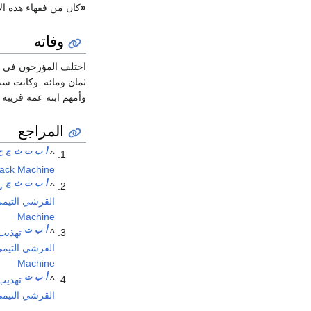
«
كان من فقهاء هذه ال
وفاته
اختلف المؤرخون في تا
ثمان ومائة. وكانت سن
وأمهم ابنة عمه قريبة
المراجع
أ
ب
ت
ث
ج
ح
^
ack Machine
أ
ب
ت
ث
ج
^
ت
القرشي التيمي (
Machine
أ
ب
ت
^
تهذيب 
القرشي التيمي (
Machine
أ
ب
ت
^
تهذيب 
القرشي التيمي (