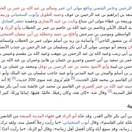
الرحمن
وعامر الشعبي
ونافع مولى ابن عمر
وسالم بن عبد الله بن عمر بن الخ
د بن إبراهيم بن عبد الرحمن بن عوف
وحميد الطويل
وأيوب السختياني
وربيعة
ربيعة بن عطاء مولى ابن سباع
وثابت بن عبيد الأنصاري
وحفيده
جعفر الصادق
و
 الملك الأيلي وعاصم بن عبيد الله بن عاصم بن عمر بن الخطاب
وأبو الزناد
وعب
ن الواسطي وموسى بن سرجس
وأفلح بن حميد
وحنظلة بن أبي سفيان الجمحي
[1]
د بن منصور الناجي
وأسامة بن زيد بن أسلم مولى عمر بن الخطاب وإسماعي
ان
وسعد أبو موسى مولى آل أبي بكر وسليمان بن عبد الرحمن بن جندب الأنصا
ن أبي زينب وعبيد الله بن عبد الرحمن بن موهب وعبيد الله بن مقسم وعبيس 
مر بن سعيد بن أبي حسين وعمرو بن عثمان بن هانئ وعمران بن عبد الله بن 
حمن بن لبيبة
وأبو الأسود محمد بن عبد الرحمن بن نوفل
ومحمد بن عثمان بن عب
بن أسلم والمنذر بن عبيد المدني وأبو عبيد حاجب سليمان بن عبد الملك وأبو ع
[4]
[5]
ان القاسم بن محمد قليل الحديث،
فلم يُروى عنه سوى 200 حديث،
إلا أنه 
اديث
عبيد الله بن عمر العمري
عن القاسم بن محمد عن عائشة بنت أبي بكر مشب
[3]
أهل المدينة،
وقال عنه:
«
كان ثقة، وكان رفيعًا، عالمًا، فقيهًا، إمامًا ورعًا، كثير
ية
ن أبي بكر عالي القدر، وقد عدّه
أبو الزناد
في
فقهاء المدينة السبعة
من التابعين
نفضّله على القاسم
»
، وقال
أيوب السختياني
:
«
ما رأيت رجلاً أفضل منه، ولقد ترك
زمانه، وقد سمع أباه وكان أفضل أهل زمانه
»
، وقال أبو الزناد:
«
ما رأيت أحدًا 