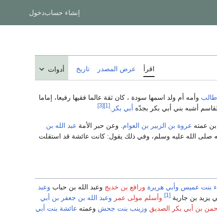
إنشاء حساب
دخول
اقرأ
عرض المصدر
تاريخ
أدوات
طالب
وأمه أم ولد اسمها سودة ، كان ثقة عالما فقيها رفيعا، إماما
[3]
[1]
قاسم أشبه بني أبي بكر بجدّه
أبي بكر
.
ابن عمته
عروة بن الزبير بن العوام
. وعن حبر الأمة
عبد الله بن
ه صلى الله عليه وسلم، وفي ذلك يقول: كانت عائشة قد استقلت
ء بنت عميس
وأبي هريرة
ورافع بن خديج
وعبد الله بن حباب
وعبد
[1]
 يزيد بن جارية
وأسلم مولى عمر
وعبد الله بن جعفر بن أبي
رحمن بن أبي بكر الصديق
وزينب بنت جحش
وعمته
عائشة بنت أبي