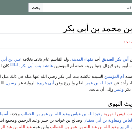
بحث
ن محمد بن أبي بكر
صفحة
ن
أبي بكر الصديق
أحد
فقهاء المدينة
، ولد القاسم عام 35هـ بخلافة
علي بن أبي 
[2]
[1]
 أبوه وهو لايزال جنينا وربته عمته أم المؤمنين
عائشة بنت أبي بكر
،
كان ال
مته
أم المؤمنين
السيدة عائشة بنت أبي بكر رضي الله عنها مثله في ذلك مثل 
، وأخذ عن
عبد الله بن عمر
العلم والورع وعن
أبي هريرة
الرواية عن
رسول
الل
 بكر
وعمر
وإلى أن ماتت.
يث النبوي
نت قيس الفهرية
وعبد الله بن عباس
وعبد الله بن عمر بن الخطاب
وجدته
أسما
العاص
ومعاوية بن أبي سفيان
وصالح بن خوات بن جبير وعبد الرحمن ومجمع ابني
 الزبير
وعبد الله بن عبد الله بن عمر بن الخطاب
وابن عمه
عبد الله بن عبد ال