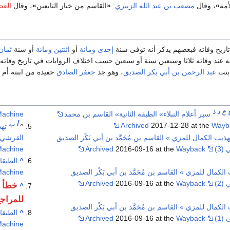
أمة
»
، وقال
مصعب بن عبد الله الزبيري
:
«
القاسم من خيار التابعين
»
، وقال
العج
ريخ وفاته فبعضهم يذكر أنه توفى سنة
إحدى ومائة
أو
اثنتين ومائة
أو سنة
ثمان
ه عند وفاته ثلاثا وسبعين سنة أو سبعين حسب اختلاف الروايات في تاريخ وفاته
 بنت
عبد الرحمن بن أبي بكر الصديق
، وهو جد
جعفر الصادق
حفيده من ابنته أم 
خ
د
ذ
سير أعلام النبلاء» الطبقة الثانية» القاسم بن محمد
achine
أ
ب
Archived
2017-12-28 at the
Wayb
^
تهذ
هذيب الكمال للمزي » القاسم بن مُحَمَّد بن أبي بَكْر الصديق
القرشي ال
3)
Wayback
2016-09-16 at the
Archived
achine
^
الطبقات 
الكمال للمزي » القاسم بن مُحَمَّد بن أبي بَكْر الصديق
Machine
2)
Wayback
2016-09-16 at the
Archived
خطأ 
^
للمراج
الكمال للمزي » القاسم بن مُحَمَّد بن أبي بَكْر الصديق
^
الطبقات 
1)
Wayback
2016-09-16 at the
Archived
Machine