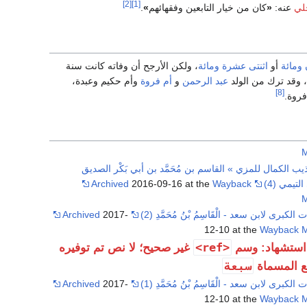
[2]
[1]
لي
عنه:
«
كان من خيار التابعين وفقهائهم
»
.
 ومائة
أو
اثنتى عشرة ومائة
، ولكن الأرجح أن وفاته كانت سنة
، وقد ترك من الولد
عبد الرحمن
و
أم فروة
وأم حكيم وعبدة،
[8]
فروة.
M
يب الكمال للمزي » القاسم بن مُحَمَّد بن أبي بَكْر الصديق
تيمي (4)
Wayback
2016-09-16 at the
Archived
M
الكبرى لابن سعد - الْقَاسِمُ بْنُ مُحَمَّدِ (2)
2017-
Archived
12-10 at the
Wayback 
<ref>
استشهاد: وسم
غير صحيح؛ لا نص تم توفيره
سبعة
ع المسماة
الكبرى لابن سعد - الْقَاسِمُ بْنُ مُحَمَّدِ (1)
2017-
Archived
12-10 at the
Wayback 