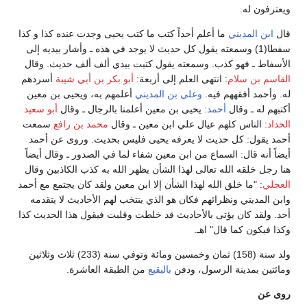
ويعترفون له.
قال
ابن المديني
ما أعلم أحداً كتب ما كتب يحيى وجدت عنده كذا و كذا
سفطا(1) وسمعته يقول كل حديث لا يوجد في هذه ـ وأشار بيديه إلى
الأسفاط ـ فهو كذب. وسمعته يقول كتبت بيدي ألف ألف حديث. وقال
القاسم بن سلام
: انتهى العلم إلى أربعة:
أبو بكر بن أبي شيبة
أسردهم
له. وأحمد أفقههم فيه.
وعلي بن المديني
أعلمهم به، ويحيى بن معين
أكتبهم له ـ وقال
أحمد
: يحيى بن معين أعلمنا بالرجال ـ وقال
أبو سعيد
الحداد
: الناس كلهم عيال علي ابن معين ـ وقال
محمد بن رافع
سمعت
أحمد يقول: كل حديث لا يعرفه يحيى فليس بحديث. وروى عن أحمد
أيضاً أنه قال: السماع من ابن معين شفاء لما في الصدور ـ وقال أيضاً
هنا رجل خلقه الله تعالى لهذا الشأن يظهر الله به كذب الكاذبين وقال
العجلي
: "ما خلق الله لهذا الشأن إلا ابن معين ولقد كان يجتمع مع أحمد
وابن المديني ونظرائهم فكان هو الذي ينتخب لهم الأحاديث لا يتقدمه
أحد. ولقد كان يؤتى بالأحاديث قد خلطت وقلبت فيقول هذا الحديث كذا
وكذا فيكون كما قال" اهـ.
ولد سنة (158) ثمان وخمسين ومائة وتوفي سنة (233) ثلاث وثلاثين
ومائتين بمدينة الرسول، ودفن
بالبقيع
من الطبقة العاشرة.
روى عن