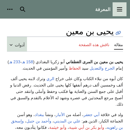
المعرفة
القائمة الرئيسية
بحث
أدوات
يحيى بن معين
مقالة
ناقش هذه الصفحة
أدوات
يحيى بن معين بن المرى الغطفاني
أبو زكريا البغدادي (
158 هـ
-
233 هـ
)
إمام
الجرح والتعديل
سيد
الحفاظ
وأمير المؤمنين في الحديث.
كان أبوه من نبلاء الكتاب وكان على خراج
الري
وترك لابنه يحيى ألف
ألف وخمسين ألف درهم أنفقها كلها يحيى على الحديث. رفض الدنيا و
أقبل على جمع السنن والعناية بها فكتب وحفظ وأملى وانتقد حتى
أصبح مرجع المحدثين في عصره وشهد له الأعلام بالتقدم والسبق في
ذلك.
ولد في خلافة
أبي جعفر
، أصله من
الأنبار
، ونشأ
ببغداد
، وهو أسن
الجماعة الكبار، الذين هم:
علي بن المديني
،
وأحمد بن حنبل
،
وإسحق
بن راهويه
،
وأبو بكر بن أبي شيبة
،
وأبو خيثمة
، فكانوا يتأدبون معه،