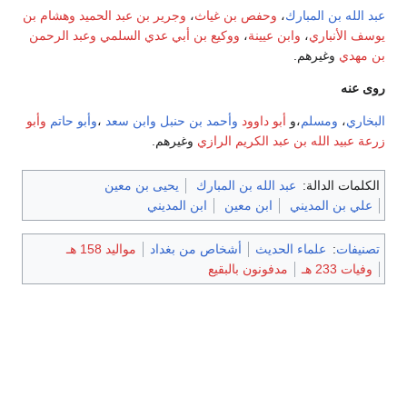
عبد الله بن المبارك
،
وحفص بن غياث
،
وجرير بن عبد الحميد
وهشام بن
يوسف الأنباري
،
وابن عيينة
،
ووكيع بن أبي عدي السلمي
وعبد الرحمن
بن مهدي
وغيرهم.
روى عنه
البخاري
،
ومسلم
،و
أبو داوود
وأحمد بن حنبل
وابن سعد
،
وأبو حاتم
وأبو
زرعة
عبيد الله بن عبد الكريم الرازي
وغيرهم.
الكلمات الدالة:
عبد الله بن المبارك
يحيى بن معين
علي بن المديني
ابن معين
ابن المديني
تصنيفات
:
علماء الحديث
أشخاص من بغداد
مواليد 158 هـ
وفيات 233 هـ
مدفونون بالبقيع