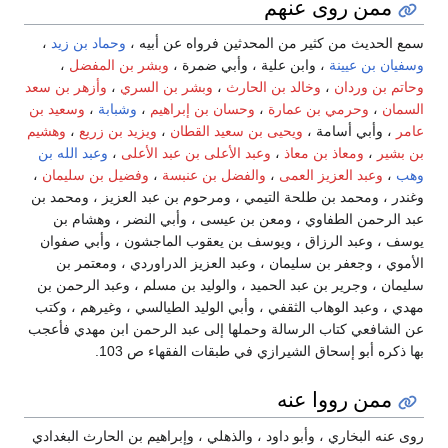
ممن روى عنهم
سمع الحديث من كثير من المحدثين فرواه عن أبيه ،
وحماد بن زيد
،
وسفيان بن عيينة
، وابن علية ، وأبي ضمرة ،
وبشر بن المفضل
،
وحاتم بن وردان
،
وخالد بن الحارث
،
وبشر بن السري
،
وأزهر بن سعد
السمان
،
وحرمي بن عمارة
،
وحسان بن إبراهيم
،
وشبابة
،
وسعيد بن
عامر
، وأبي أسامة ،
ويحيى بن سعيد القطان
،
ويزيد بن زريع
،
وهشيم
بن بشير
،
ومعاذ بن معاذ
،
وعبد الأعلى بن عبد الأعلى
،
وعبد الله بن
وهب
،
وعبد العزيز العمى
،
والفضل بن عنبسة
،
وفضيل بن سليمان
،
وغندر ، ومحمد بن طلحة التيمي ، ومرحوم بن عبد العزيز ، ومحمد بن
عبد الرحمن الطفاوي ، ومعن بن عيسى ، وأبي النضر ، وهشام بن
يوسف ، وعبد الرزاق ، ويوسف بن يعقوب الماجشون ، وأبي صفوان
الأموي ، وجعفر بن سليمان ، وعبد العزيز الدراوردي ، ومعتمر بن
سليمان ، وجرير بن عبد الحميد ، والوليد بن مسلم ، وعبد الرحمن بن
مهدي ، وعبد الوهاب الثقفي ، وأبي الوليد الطيالسي ، وغيرهم ، وكتب
عن الشافعي كتاب الرسالة وحملها إلى عبد الرحمن ابن مهدي فأعجب
بها ذكره أبو إسحاق الشيرازي في طبقات الفقهاء ص 103.
ممن رووا عنه
روى عنه البخاري ، وأبو داود ، والذهلي ، وإبراهيم بن الحارث البغدادي