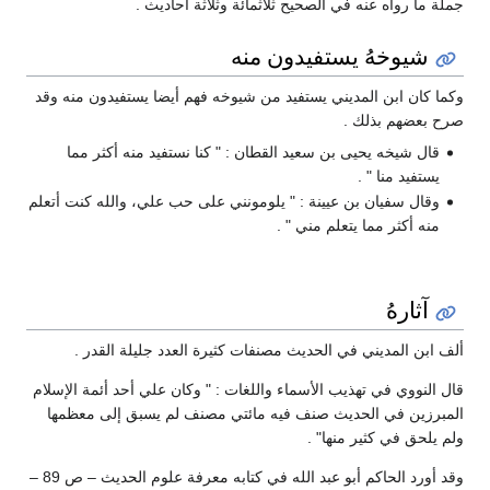
جملة ما رواه عنه في الصحيح ثلاثمائة وثلاثة أحاديث .
شيوخهُ يستفيدون منه
وكما كان ابن المديني يستفيد من شيوخه فهم أيضا يستفيدون منه وقد
صرح بعضهم بذلك .
قال شيخه يحيى بن سعيد القطان : " كنا نستفيد منه أكثر مما
يستفيد منا " .
وقال سفيان بن عيينة : " يلومونني على حب علي، والله كنت أتعلم
منه أكثر مما يتعلم مني " .
آثارهُ
ألف ابن المديني في الحديث مصنفات كثيرة العدد جليلة القدر .
قال النووي في تهذيب الأسماء واللغات : " وكان علي أحد أئمة الإسلام
المبرزين في الحديث صنف فيه مائتي مصنف لم يسبق إلى معظمها
ولم يلحق في كثير منها" .
وقد أورد الحاكم أبو عبد الله في كتابه معرفة علوم الحديث – ص 89 –