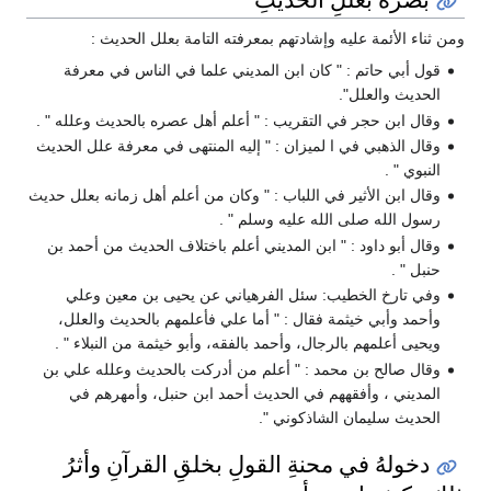
ومن ثناء الأئمة عليه وإشادتهم بمعرفته التامة بعلل الحديث :
قول أبي حاتم : " كان ابن المديني علما في الناس في معرفة
الحديث والعلل".
وقال ابن حجر في التقريب : " أعلم أهل عصره بالحديث وعلله " .
وقال الذهبي في ا لميزان : " إليه المنتهى في معرفة علل الحديث
النبوي " .
وقال ابن الأثير في اللباب : " وكان من أعلم أهل زمانه بعلل حديث
رسول الله صلى الله عليه وسلم " .
وقال أبو داود : " ابن المديني أعلم باختلاف الحديث من أحمد بن
حنبل " .
وفي تارخ الخطيب: سئل الفرهياني عن يحيى بن معين وعلي
وأحمد وأبي خيثمة فقال : " أما علي فأعلمهم بالحديث والعلل،
ويحيى أعلمهم بالرجال، وأحمد بالفقه، وأبو خيثمة من النبلاء " .
وقال صالح بن محمد : " أعلم من أدركت بالحديث وعلله علي بن
المديني ، وأفقههم في الحديث أحمد ابن حنبل، وأمهرهم في
الحديث سليمان الشاذكوني ".
دخولهُ في محنةِ القولِ بخلقِ القرآنِ وأثرُ