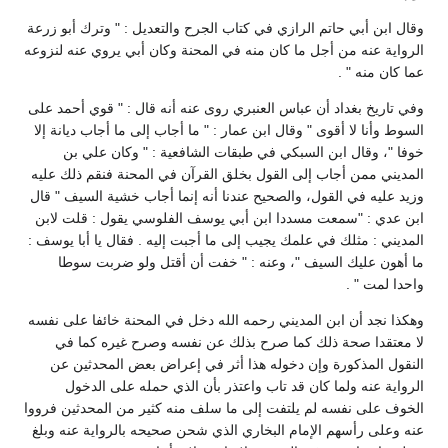
وقال ابن أبي حاتم الرازي في كتاب الجرح والتعديل : " وترك أبو زرعة
الرواية عنه من أجل ما كان منه في المحنة وكان أبي يروي عنه لنزوعه
عما كان منه " .
وفي تاريخ بغداد أن عباس العنبري روى عنه أنه قال : " قوي أحمد على
السوط وأنا لا أقوى " وقال ابن عمار : " ما أجاب إلى ما أجاب ديانة إلا
خوفا "، وقال ابن السبكي في طبقات الشافعية : " وكان علي بن
المديني ممن أجاب إلى القول بخلق القرآن في المحنة فنقم ذلك عليه
وزيد عليه في القول، والصحيح عندنا أنه إنما أجاب خشية السيف " قال
ابن عدي : "سمعت مسددا ابن أبي يوسف الفلوسي يقول : قلت لابن
المديني : مثلك في علمك يجيب إلى ما أجبت إليه . فقال يا أبا يوسف :
ما أهون عليك السيف "، وعنه : " خفت أن أقتل ولو ضربت سوطا
واحدا لمت " .
وهكذا نجد أن ابن المديني رحمه الله دخل في المحنة خائفا على نفسه
لا معتقدا صحة ذلك كما صرح بذلك عن نفسه وصرح غيره كما في
النقول المذكورة وإن دخوله هذا أثر في إعراض بعض المحدثين عن
الرواية عنه ولما كان قد تاب واعتذر بأن الذي حمله على الدخول
الخوف على نفسه لم يلتفت إلى ما سلف منه كثير من المحدثين فرووا
عنه وعلى رأسهم الإمام البخاري الذي شحن صحيحه بالرواية عنه وبلغ