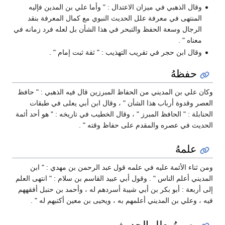
وقال الذهبي في ميزان الاعتدال : " وأما علي بن المدين فإليه
المنتهى في معرفة علل الحديث النبوي مع كمال المعرفة بنقد
الرجال وسعة الحفظ والتبحر في هذا الشأن بل لعله فرد زمانه في
معناه " .
وقال ابن حجر في تقريب التهذيب : " ثقة ثبت إمام " .
حفظهُ
وكان علي بن المديني من الحفاظ المبرزين قال فيه الذهبي : " حافظ
العصر وقدوة أرباب هذا الشأن " ، وقال ابن أبي يعلى في طبقات
الحنابلة : " الحافظ المبرز " ، وقال الخطيب في تاريخه : " هو أحد أئمة
الحديث في عصره والمقدم على حفاظ وقته " .
علمهُ
ومن ثناء الأئمة عليه في علمه قول عبد الرحمن بن مهدي : " ابن
المديني أعلم الناس " . وقول أبي عبيد القاسم بن سلام : " انتهى العلم
إلى أربعة : أبو بكر بن أبي شيبة أسردهم له ، وأحمد بن حنبل أفقههم
فيه ، وعلي بن المديني أعلمهم به ، ويحيى بن معين أكتبهم له " .
بصرهُ بعللِ الحديثِ