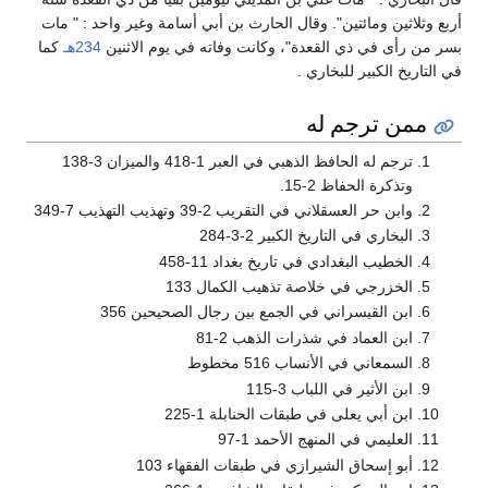
أربع وثلاثين ومائتين". وقال الحارث بن أبي أسامة وغير واحد : " مات
بسر من رأى في ذي القعدة"، وكانت وفاته في يوم الاثنين
234هـ
كما
في التاريخ الكبير للبخاري .
ممن ترجم له
ترجم له الحافظ الذهبي في العبر 1-418 والميزان 3-138
وتذكرة الحفاظ 2-15.
وابن حر العسقلاني في التقريب 2-39 وتهذيب التهذيب 7-349
البخاري في التاريخ الكبير 2-3-284
الخطيب البغدادي في تاريخ بغداد 11-458
الخزرجي في خلاصة تذهيب الكمال 133
ابن القيسراني في الجمع بين رجال الصحيحين 356
ابن العماد في شذرات الذهب 2-81
السمعاني في الأنساب 516 مخطوط
ابن الأثير في اللباب 3-115
ابن أبي يعلى في طبقات الحنابلة 1-225
العليمي في المنهج الأحمد 1-97
أبو إسحاق الشيرازي في طبقات الفقهاء 103