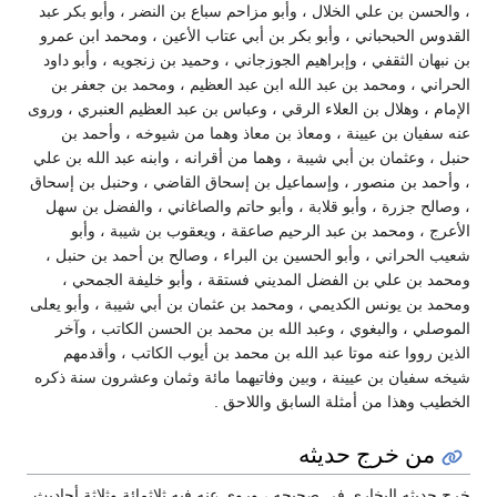
، والحسن بن علي الخلال ، وأبو مزاحم سباع بن النضر ، وأبو بكر عبد
القدوس الحبحباني ، وأبو بكر بن أبي عتاب الأعين ، ومحمد ابن عمرو
بن نبهان الثقفي ، وإبراهيم الجوزجاني ، وحميد بن زنجويه ، وأبو داود
الحراني ، ومحمد بن عبد الله ابن عبد العظيم ، ومحمد بن جعفر بن
الإمام ، وهلال بن العلاء الرقي ، وعباس بن عبد العظيم العنبري ، وروى
عنه سفيان بن عيينة ، ومعاذ بن معاذ وهما من شيوخه ، وأحمد بن
حنبل ، وعثمان بن أبي شيبة ، وهما من أقرانه ، وابنه عبد الله بن علي
، وأحمد بن منصور ، وإسماعيل بن إسحاق القاضي ، وحنبل بن إسحاق
، وصالح جزرة ، وأبو قلابة ، وأبو حاتم والصاغاني ، والفضل بن سهل
الأعرج ، ومحمد بن عبد الرحيم صاعقة ، ويعقوب بن شيبة ، وأبو
شعيب الحراني ، وأبو الحسين بن البراء ، وصالح بن أحمد بن حنبل ،
ومحمد بن علي بن الفضل المديني فستقة ، وأبو خليفة الجمحي ،
ومحمد بن يونس الكديمي ، ومحمد بن عثمان بن أبي شيبة ، وأبو يعلى
الموصلي ، والبغوي ، وعبد الله بن محمد بن الحسن الكاتب ، وآخر
الذين رووا عنه موتا عبد الله بن محمد بن أيوب الكاتب ، وأقدمهم
شيخه سفيان بن عيينة ، وبين وفاتيهما مائة وثمان وعشرون سنة ذكره
الخطيب وهذا من أمثلة السابق واللاحق .
من خرج حديثه
خرج حديثه البخاري في صحيحه ، وروى عنه فيه ثلاثمائة وثلاثة أحاديث