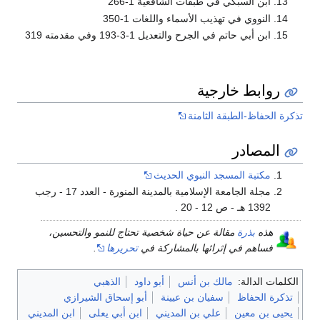
ابن السبكي في طبقات الشافعية 1-266
النووي في تهذيب الأسماء واللغات 1-350
ابن أبي حاتم في الجرح والتعديل 1-3-193 وفي مقدمته 319
روابط خارجية
تذكرة الحفاظ-الطبقة الثامنة
المصادر
مكتبة المسجد النبوي الحديث
مجلة الجامعة الإسلامية بالمدينة المنورة - العدد 17 - رجب
1392 هـ - ص 12 - 20 .
هذه
بذرة
مقالة عن حياة شخصية تحتاج للنمو والتحسين،
فساهم في إثرائها بالمشاركة في
تحريرها
.
الكلمات الدالة:
مالك بن أنس
أبو داود
الذهبي
تذكرة الحفاظ
سفيان بن عيينة
أبو إسحاق الشيرازي
يحيى بن معين
علي بن المديني
ابن أبي يعلى
ابن المديني