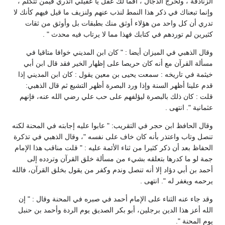
الزنادقة ، ولخرج الدجال ، أفما لك عقل يا عقيلي أتدري فيمن تتكلم ،
وإنما تبعناك في ذكر هذا النمط لنذب عنهم ولنزيف ما قيل فيهم كأنك لا
تدري أن كل واحد من هؤلاء أوثق منك بطبقات بل وأوثق من ثقات
كثيرين لم توردهم في كتابك فهذا مما لا يرتاب فيه محدث " .
وقال الذهبي في الميزان أيضا : " كان ابن المديني خوافا متاقيا في
مسألة القرآن مع أنه كان حريصا على إظهار الخير فقد قال ابن أبي
خيثمة في تاريخه : سمعت يحيى بن معين يقول : كان ابن المديني إذا
قدم علينا أظهر السنة وإذا ورد البصرة أظهر التشيع ثم قال الذهبي:
قلت : كان ذلك بالبصرة ليؤلفهم على حب علي رضي الله عنه، فإنهم
عثمانية ". انتهى .
وقال الحافظ ابن حجر في التقريب: " عابوا عليه إجابته في المحنة لكنه
تنصل وتاب واعتذر بأنه كان خاف على نفسه "، وقال الذهبي في تذكرة
الحفاظ بعد أن ذكر كثيرا من ثناء الأئمة عليه : " قلت مناقب هذا الإمام
جمة لو ما كدرها بتعلقه بشيء من مسألة خلق القرآن وتردده إلى
أحمد بن أبي دؤاد إلا أنه تنصل وندم وكفر من يقول بخلق القرآن، فالله
يرحمه ويغفر له ". انتهى .
وقد جاء عنه الثناء على الإمام أحمد في صبره في المحنة وقال : " إن
الله أعز هذا الدين برجلين، أبو بكر الصديق يوم الردة وأحمد بن حنبل
يوم المحنة ".