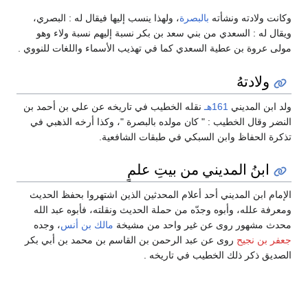
وكانت ولادته ونشأته
بالبصرة
، ولهذا ينسب إليها فيقال له : البصري،
ويقال له : السعدي من بني سعد بن بكر نسبة إليهم نسبة ولاء وهو
مولى عروة بن عطية السعدي كما في تهذيب الأسماء واللغات للنووي .
ولادتهُ
ولد ابن المديني
161هـ
نقله الخطيب في تاريخه عن علي بن أحمد بن
النضر وقال الخطيب : " كان مولده بالبصرة "، وكذا أرخه الذهبي في
تذكرة الحفاظ وابن السبكي في طبقات الشافعية.
ابنُ المديني من بيتِ علمٍ
الإمام ابن المديني أحد أعلام المحدثين الذين اشتهروا بحفظ الحديث
ومعرفة علله، وأبوه وجدّه من حملة الحديث ونقلته، فأبوه عبد الله
محدث مشهور روى عن غير واحد من مشيخة
مالك بن أنس
، وجده
جعفر بن نجيح
روى عن عبد الرحمن بن القاسم بن محمد بن أبي بكر
الصديق ذكر ذلك الخطيب في تاريخه .