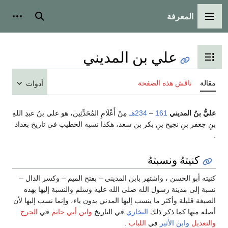
المعرفة
القائمة الرئيسية
بحث
أدوات
علي بن المديني
تبديل عرض جدول المحتويات
مقالة
ناقش هذه الصفحة
أدوات
عليُّ بنُ المديني
161
–
234هـ
مِنْ أَعْلَامِ المُحَدِّثِين، هو علي بنُ عبدِ اللهِ
بنِ جعفر بنِ نجيح بنِ بكر بن سعد، هكذا نسبه الخطيب في تاريخ بغداد
.
كنيتهُ ونسبتهُ
كنيته أبو الحسن ، واشتهر بابن المديني – بفتح الميم – وكسر الدال –
نسبة إلى مدينة رسول الله صلى الله عليه وسلم والنسبة إليها بهذه
الصيغة قليلة وأكثر ما ينسب إليها المدني بدون ياء، وإنما نسب إليها لأن
أصله منها كما ذكر ذلك
البخاري
في التاريخ
وابن أبي حاتم
في
الجرح
والتعديل
وابن الأثير
في
اللباب
.