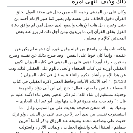
ذلك وكيف انتهى أمره
وكان علي بن المديني رحمه الله ممن دخل في محنة القول بخلق
القرآن دخول الخائف على نفسه ولم يصبر كما صبر الإمام أحمد بن
حنبل وغيره ، بل هاب الإرهاب والقمع الذي حصل لمن لم يوافق دعاة
القول بخلق القرآن إلى ما يريدون ومن أجل ذلك لم يرو عنه بعض
المحدثين كالإمام مسلم .
ولكنه تاب وأناب واتضح من قوله وقول غيره أن دخوله لم يكن عن
عقيدة ، وإنما كان خوفا على النفس . وقد صرح بذلك عن نفسه وصرح
به غيره ، وقد أورد الذهبي علي بن المديني في كتابه الميزان لكون
العقيلي أورده في كتاب الضعفاء وأنحى باللوم على العقيلي لذلك وذب
عن هذا الإمام وأشاد بذكره والثناء عليه قال في كتابه الميزان (
3/138) : " أحد الأعلام الأثبات وحافظ العصر ذكره العقيلي في كتاب
الضعفاء ، فبئس ما صنع ، فقال : جنح إلى ابن أبي دؤاد والجهمية
وحديثه مستقيم إن شاء الله"، ثم ذكر الذهبي بعض ثناء الأئمة عليه ثم
قال : " وقد بدت منه هفوة ثم تاب منها وهذا أبو عبد الله البخاري –
وناهيك به – قد شحن صحيحه بحديث علي بن المديني وقال : ما
استصغرت نفسي بين يدي أحد إلا بين يدي علي بن الديني ، ولو ترك
حديث علي وصاحبه محمد وشيخه عبد الرزاق وذكر أناسا آخرين
سماهم ، لغلقنا الباب وانقطع الخطاب ، ولماتت الآثار ، واستولت