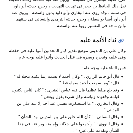
نقل ذلك الحافظ بن حجر في تهذيب التهذيب ، وخرج حديثه أبو داود
في سننه ، وقد روى عنه البخاري وأبو داود بدون واسطة ، وروى عنه
أبو داود أيضا بواسطة ، وخرج حديثه الترمذي والنسائي في سننهما
وابن ماجة في التفسير رووا عنه بواسطة .
ثناء الأئمة عليه
وكان علي بن المديني موضع تقدير كبار المحدثين أثنوا عليه في حفظه
وفي علمه وتبحره وبصره في علل الحديث وأثنوا عليه بوجه عام .
فمن الثناء عليه بوجه عام:
قال أبو حاتم الرازي : " وكان أحمد لا يسمه إنما يكنيه تبجيلا له "
قال : "وما سمعت أحمد سماه قط ".
وقد بلغ مبلغا عظيما قال فيه عباس العنبري : " كان الناس يكتبون
قيامه وقعوده ولباسه وكل شيء يقول ويفعل " .
وقال البخاري : " ما استصغرت نفسي عند أحد إلا عند علي بن
المديني " .
وقال النسائي : " كأن الله خلق علي بن المديني لهذا الشأن " .
وقال النووي : " وأجمعوا على جلالته وإمامته وبراعته في هذا
الشأن وتقدمه على غيره " .