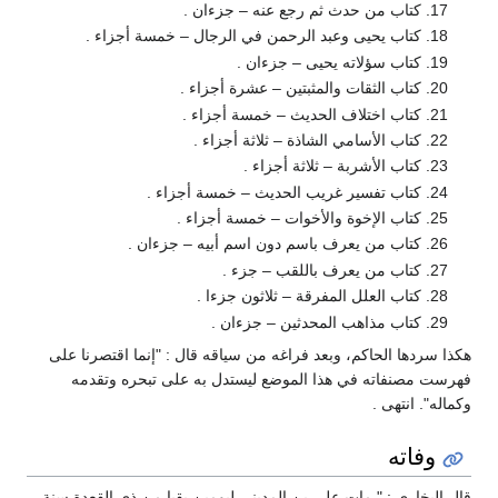
كتاب من حدث ثم رجع عنه – جزءان .
كتاب يحيى وعبد الرحمن في الرجال – خمسة أجزاء .
كتاب سؤلاته يحيى – جزءان .
كتاب الثقات والمثبتين – عشرة أجزاء .
كتاب اختلاف الحديث – خمسة أجزاء .
كتاب الأسامي الشاذة – ثلاثة أجزاء .
كتاب الأشربة – ثلاثة أجزاء .
كتاب تفسير غريب الحديث – خمسة أجزاء .
كتاب الإخوة والأخوات – خمسة أجزاء .
كتاب من يعرف باسم دون اسم أبيه – جزءان .
كتاب من يعرف باللقب – جزء .
كتاب العلل المفرقة – ثلاثون جزءا .
كتاب مذاهب المحدثين – جزءان .
هكذا سردها الحاكم، وبعد فراغه من سياقه قال : "إنما اقتصرنا على
فهرست مصنفاته في هذا الموضع ليستدل به على تبحره وتقدمه
وكماله". انتهى .
وفاته
قال البخاري : " مات علي بن المديني ليومين بقيا من ذي القعدة سنة