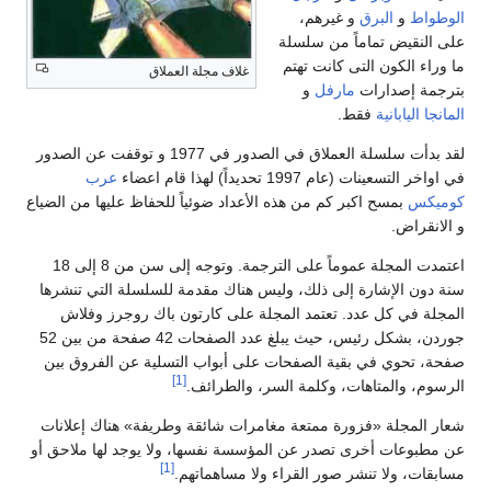
الوطواط
و
البرق
و غيرهم،
على النقيض تماماً من سلسلة
ما وراء الكون التى كانت تهتم
غلاف مجلة العملاق
بترجمة إصدارات
مارفل
و
المانجا اليابانية
فقط.
لقد بدأت سلسلة العملاق في الصدور في 1977 و توقفت عن الصدور
في اواخر التسعينات (عام 1997 تحديداً) لهذا قام اعضاء
عرب
كوميكس
بمسح اكبر كم من هذه الأعداد ضوئياً للحفاظ عليها من الضياع
و الانقراض.
اعتمدت المجلة عموماً على الترجمة. وتوجه إلى سن من 8 إلى 18
سنة دون الإشارة إلى ذلك، وليس هناك مقدمة للسلسلة التي تنشرها
المجلة في كل عدد. تعتمد المجلة على كارتون باك روجرز وفلاش
جوردن، بشكل رئيس، حيث يبلغ عدد الصفحات 42 صفحة من بين 52
صفحة، تحوي في بقية الصفحات على أبواب التسلية عن الفروق بين
[1]
الرسوم، والمتاهات، وكلمة السر، والطرائف.
شعار المجلة «فزورة ممتعة مغامرات شائقة وطريفة» هناك إعلانات
عن مطبوعات أخرى تصدر عن المؤسسة نفسها، ولا يوجد لها ملاحق أو
[1]
مسابقات، ولا تنشر صور القراء ولا مساهماتهم.