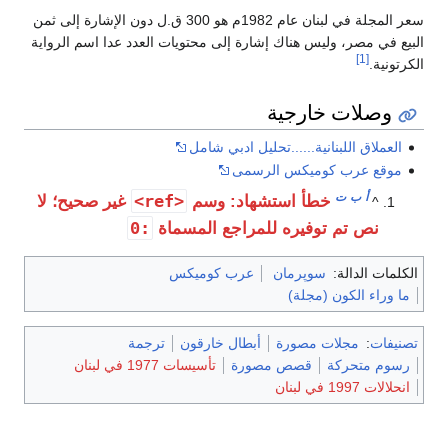
سعر المجلة في لبنان عام 1982م هو 300 ق.ل دون الإشارة إلى ثمن
البيع في مصر، وليس هناك إشارة إلى محتويات العدد عدا اسم الرواية
[1]
الكرتونية.
وصلات خارجية
العملاق اللبنانية......تحليل ادبي شامل
موقع عرب كوميكس الرسمى
أ
ب
ت
<ref>
خطأ استشهاد: وسم
غير صحيح؛ لا
^
:0
نص تم توفيره للمراجع المسماة
الكلمات الدالة:
سوپرمان
عرب كوميكس
ما وراء الكون (مجلة)
تصنيفات
:
مجلات مصورة
أبطال خارقون
ترجمة
رسوم متحركة
قصص مصورة
تأسيسات 1977 في لبنان
انحلالات 1997 في لبنان