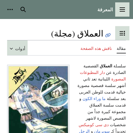
المعرفة
القائمة الرئيسية
بحث
أدوات
العملاق (مجلة)
تبديل عرض جدول المحتويات
مقالة
ناقش هذه الصفحة
أدوات
سلسلة
العملاق
القصصية
الصادرة عن
دار المطبوعات
المصورة
اللبنانية تعد ثاني
أشهر سلسة قصصية مصورة
خيالية قدمت للوطن العربى
بعد سلسلة
ما وراء الكون
و
قدمت سلسة العملاق
مجموعة كبيرة جداً من
القصص المصورة لاشهر
شخصيات
دى سى كوميكس
تحديداً كـ
سوبرمان
و
الرجل