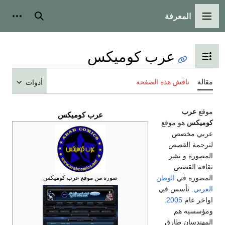
المعرفة
القائمة الرئيسية
بحث
أدوات
عرب كوميكس
تبديل عرض جدول المحتويات
مقالة
ناقش هذه الصفحة
أدوات
موقع
عرب
عرب كوميكس
كوميكس
هو موقع
عربي مخصص
لترجمة القصص
المصورة و نشر
ثقافة القصص
المصورة في
الوطن
صورة من موقع عرب كوميكس
العربي
. تأسس في
اواخر عام
2005
.
ومؤسسيه هم
المهندسان طارق