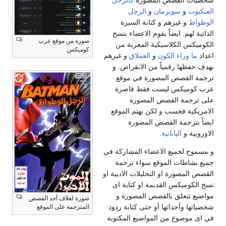
شخصيات القصص المصورة
كالرجل
العنكبوت
و
سوبرمان
و
الرجل
الوطواط
و غيرهم و كتابة السيرة
الذاتية لهم. ايضاً يقوم الاعضاء بنسخ
صورة من موقع عرب
الكوميكس الكلاسيكية المعربة من
كوميكس
اعداد
ما وراء الكون
و
العملاق
و غيرهم
بهدف حفظها رقمياً من الانقراض. و
ترجمة القصص المصورة في موقع
عرب كوميكس ليست فقط قاصرة
على ترجمة القصص المصورة
الامريكية فحسب و لكن يهتم الموقع
ايضاً بترجمة القصص المصورة
الاوروبية و
اليابانية
.
و مسموح لجميع الاعضاء المشاركة في
جميع نشاطات الموقع سواء ترجمة
القصص المصورة او التحليلات الادبية او
نسخ الكوميكس القديمة او كتابة اى
مواضيع تتعلق بالقصص المصورة و
صورة لغلاف أحد القصص
شخصياتها وأحداثها أو حتى كتابة ردود
المترجمة على الموقع
في اى موضوع من المواضيع المكتوبة