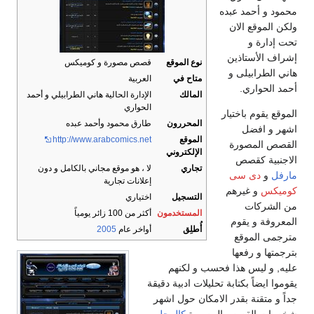
محمود و أحمد عبده
ولكن الموقع الان
تحت إدارة و
إشراف الأستاذين
نوع الموقع
قصص مصورة و كوميكس
هاني الطرابيلى و
متاح في
العربية
أحمد الحواري.
المالك
الإدارة الحالية هاني الطرابيلي و أحمد
الحواري
الموقع يقوم باختيار
المحررون
طارق محمود وأحمد عبده
اشهر و افضل
الموقع
http://www.arabcomics.net
القصص المصورة
الإلكتروني
الاجنبية كقصص
تجاري
لا ، هو موقع مجاني بالكامل و دون
مارفل
و
دى سى
إعلانات تجارية
كوميكس
و غيرهم
التسجيل
اختياري
من الشركات
المستخدمون
أكثر من 100 زائر يومياً
المعروفة و يقوم
أُطلِق
أواخر عام
2005
مترجمى الموقع
بترجمتها و رفعها
عليه, و ليس هذا فحسب و لكنهم
يقوموا ايضاً بكتابة تحليلات ادبية دقيقة
جداً و متقنة بقدر الامكان حول اشهر