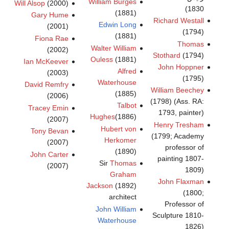
William Burges
Will Alsop
(2000)
1830)
(1881)
Gary Hume
Richard Westall
Edwin Long
(2001)
(1794)
(1881)
Fiona Rae
Thomas
Walter William
(2002)
Stothard
(1794)
Ouless
(1881)
Ian McKeever
John Hoppner
Alfred
(2003)
(1795)
Waterhouse
David Remfry
William Beechey
(1885)
(2006)
(1798) (Ass. RA:
Talbot
Tracey Emin
1793, painter)
Hughes
(1886)
(2007)
Henry Tresham
Hubert von
Tony Bevan
(1799; Academy
Herkomer
(2007)
professor of
(1890)
John Carter
painting 1807-
Sir
Thomas
(2007)
1809)
Graham
John Flaxman
Jackson
(1892)
(1800;
architect
Professor of
John William
Sculpture 1810-
Waterhouse
1826)