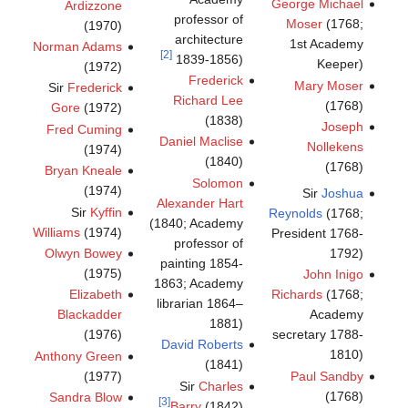
George Michael
Ardizzone
professor of
Moser
(1768;
(1970)
architecture
1st Academy
Norman Adams
[2]
1839-1856)
Keeper)
(1972)
Frederick
Mary Moser
Sir
Frederick
Richard Lee
(1768)
Gore
(1972)
(1838)
Joseph
Fred Cuming
Daniel Maclise
Nollekens
(1974)
(1840)
(1768)
Bryan Kneale
Solomon
(1974)
Sir
Joshua
Alexander Hart
Sir
Kyffin
Reynolds
(1768;
(1840; Academy
Williams
(1974)
President 1768-
professor of
Olwyn Bowey
1792)
painting 1854-
(1975)
John Inigo
1863; Academy
Elizabeth
Richards
(1768;
librarian 1864–
Blackadder
Academy
1881)
(1976)
secretary 1788-
David Roberts
1810)
Anthony Green
(1841)
(1977)
Paul Sandby
Sir
Charles
(1768)
Sandra Blow
[3]
Barry
(1842)