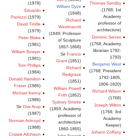
(1978)
Thomas Sandby
William Dyce
(1768; 1st
Eduardo
(1848)
Academy
Paolozzi
(1979)
Richard
professor of
David Tindle
Westmacott
architecture)
(1979)
(1849; Professor
Dominic Serres
Peter Blake
of Sculpture
(1768; Academy
(1981)
1857-1868)
librarian 1792-
William Bowyer
Sir
Francis
1793)
(1981)
Grant
(1851)
Benjamin West
Tom Phillips
Richard
(1768; President
(1984)
Redgrave
1792-1805,
Donald Hamilton
(1851)
1806-1820)
Fraser
(1985)
William Powell
Richard Wilson
Michael Kenny
Frith
(1852)
(1768)
(1986)
Sydney Smirke
Joseph Wilton
Sir
Ove Arup
(1859; Academy
(1768; 3rd
(1987)
professor of
Academy
Norman Ackroyd
architecture
Keeper)
(1988)
1860-1865)
Johann Zoffany
Craigie Aitchison
John Everett