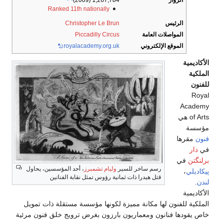
الزوار
1,267,784 (2009)
Ranked 11th nationally
الرئيس
Christopher Le Brun
المواصلات العامة
Piccadilly Circus
الموقع الإلكتروني
royalacademy.org.uk
الأكاديمية
الملكية
للفنون
Royal
Academy
of Arts هي
مؤسسة
فنون
مقرها
في
دار
برلنگتن
في
رسم ساخر للسير
وليام تشمبرز
، أحد المؤسسين، يحاول
پيكاديلي
،
قتل هيدرا ذات ثمانية رؤوس تمثل نقابة الفنانين
لندن
.
الأكاديمية
الملكية للفنون لها مكانة مميزة لكونها مؤسسة مستقلة ذات تمويل
خاص يقودها فنانون ومعماريون بارزون بغرض ترويج خلق فنون مرئية