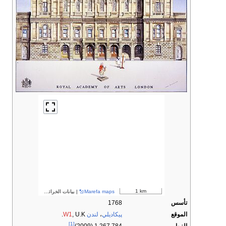
1 km
Marefa maps
| بيانات الخرائط ©
مساهمو OpenStreetMap
تأسس
1768
الموقع
پيكاديلي
،
لندن
, U.K.
W1
[1]