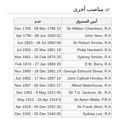
مناصب أخرى
أمين الصندوق
خدم
10 Dec 1768 - 08 Mar 1796
Sir William Chambers, R.A.
02 Apr 1796 - 08 Jun 1820
John Yenn, R.A.
08 Jun 1820 - 18 Jul 1850
Sir Robert Smirke, R.A.
18 Jul 1850 - 25 Mar 1861
Philip Hardwick, R.A.
25 Mar 1861 - 26 Feb 1874
Sydney Smirke, R.A.
26 Feb 1874 - 27 Jan 1880
E.M. Barry, R.A.
19 Nov 1880 - 18 Dec 1881
George Edmund Street, R.A.
14 Jun 1882 - 17 Nov 1897
John Callcott Horsley, R.A.
17 Nov 1897 - 05 Dec 1901
Alfred Waterhouse, R.A.
05 Dec 1901 - 8 May 1912
Sir T.G. Jackson, Bt., R.A.
8 May 1912 - 25 Apr 1919
Sir Aston Webb, P.R.A.
25 Apr 1919 - 05 Dec 1932
Sir Frank Short, R.A.
05 Dec 1932 - 05 Dec 1940
Sydney Lee, R.A.