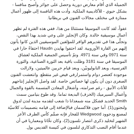
الجميلة الذي أقام معارض دورية وحصل على جوائز وأصبح منافسا -
بشكل حيوي - للأكاديمية الملكية. وأدت هذه النافسة إلى ظهور أعمال
ممتازة في مختلف مجالات الفنون في بريطانيا.
عفواً، لقد كانت الموسيقا مستثناةً من هذا، ففي هذه الفترة لم تظهر
أعمال موسيقية خالدة. وكان الإنجليز على وعي شديد بهذا النقص،
وتجلَّى هذا في تقديرهم الوافر للمؤلفين الموسيقيين الذين كانوا يأتون
إليهم من القارة الأوروبية. لقد احتفوا بهايدن Haudn احتفاءً حارا في
سنة 0971 وفي سنة 4971. وتمّ تأسيس الجمعية الملكية لعشاق
الموسيقا في سنة 3181 وظلت باقية بعد الثورة الصناعية، والثورة
الفرنسية، وبعد النابوليونيْن، وبعد قيام حربين عالميتين، ولازالت
موجودة كعنصر دوام واستمرارفي فيض غير متقطع. وانتعشت الفنون
الصغرى دون أن يكون لها خصائص خاصة. لقد واصل الإنجليز إنتاجهم
للأثاث الأنيق - رغم صرامته، وأشغال المعادن المتسمة بالقوة والجمال
وأعمال السيرميك (الخزف) البديعة تماما. وقد طوع بنيامين سمث
Smith الحديد فشكل منه شمعدانا ذا شعب لتقدمه مدينة لندن لدوق
ولنجتون(1). أما جون فلاكسمان فبالإضافة إلى قيامه بتصميمات كلاسيّة
لمصنع ودجوود Wedgwood للفخار فإنه صمَّم كأس الطرف الأعز
الشهير لتخليد ذكرى انتصار نلسون(2)، وكان نحَّاتا ومعماريا في أن
عندما أقام النصب التذكاري لنلسون في كنيسة القديس بول.