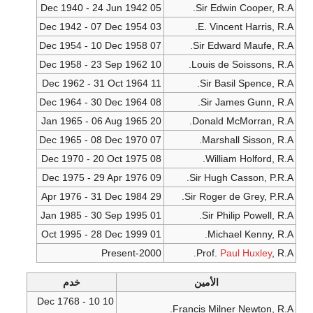
05 Dec 1940 - 24 Jun 1942
Sir Edwin Cooper, R.A.
03 Dec 1942 - 07 Dec 1954
E. Vincent Harris, R.A.
07 Dec 1954 - 10 Dec 1958
Sir Edward Maufe, R.A.
10 Dec 1958 - 23 Sep 1962
Louis de Soissons, R.A.
11 Dec 1962 - 31 Oct 1964
Sir Basil Spence, R.A.
08 Dec 1964 - 30 Dec 1964
Sir James Gunn, R.A.
20 Jan 1965 - 06 Aug 1965
Donald McMorran, R.A.
07 Dec 1965 - 08 Dec 1970
Marshall Sisson, R.A.
08 Dec 1970 - 20 Oct 1975
William Holford, R.A.
09 Dec 1975 - 29 Apr 1976
Sir Hugh Casson, P.R.A.
29 Apr 1976 - 31 Dec 1984
Sir Roger de Grey, P.R.A.
01 Jan 1985 - 30 Sep 1995
Sir Philip Powell, R.A.
01 Oct 1995 - 28 Dec 1999
Michael Kenny, R.A.
2000-Present
Prof.
Paul Huxley
, R.A.
الأمين
خدم
10 Dec 1768 - 10
Francis Milner Newton, R.A.