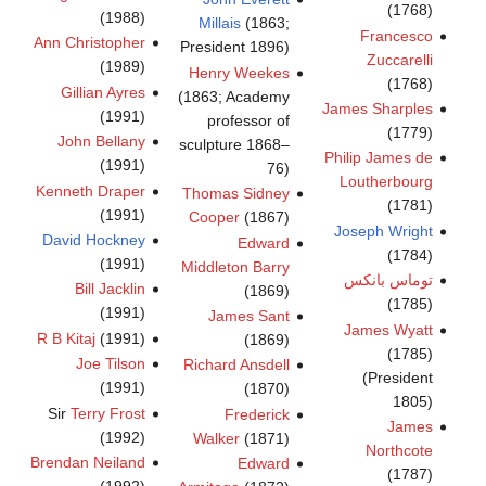
(1768)
(1988)
Millais
(1863;
Francesco
Ann Christopher
President 1896)
Zuccarelli
(1989)
Henry Weekes
(1768)
Gillian Ayres
(1863; Academy
James Sharples
(1991)
professor of
(1779)
John Bellany
sculpture 1868–
Philip James de
(1991)
76)
Loutherbourg
Kenneth Draper
Thomas Sidney
(1781)
(1991)
Cooper
(1867)
Joseph Wright
David Hockney
Edward
(1784)
(1991)
Middleton Barry
توماس بانكس
Bill Jacklin
(1869)
(1785)
(1991)
James Sant
James Wyatt
R B Kitaj
(1991)
(1869)
(1785)
Joe Tilson
Richard Ansdell
(President
(1991)
(1870)
1805)
Sir
Terry Frost
Frederick
James
(1992)
Walker
(1871)
Northcote
Brendan Neiland
Edward
(1787)
(1992)