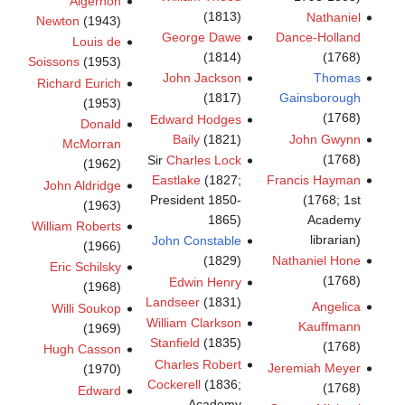
Algernon
(1813)
Nathaniel
Newton
(1943)
George Dawe
Dance-Holland
Louis de
(1814)
(1768)
Soissons
(1953)
John Jackson
Thomas
Richard Eurich
(1817)
Gainsborough
(1953)
(1768)
Edward Hodges
Donald
Baily
(1821)
John Gwynn
McMorran
(1768)
Sir
Charles Lock
(1962)
Eastlake
(1827;
Francis Hayman
John Aldridge
President 1850-
(1768; 1st
(1963)
1865)
Academy
William Roberts
librarian)
John Constable
(1966)
(1829)
Nathaniel Hone
Eric Schilsky
(1768)
Edwin Henry
(1968)
Landseer
(1831)
Angelica
Willi Soukop
William Clarkson
Kauffmann
(1969)
Stanfield
(1835)
(1768)
Hugh Casson
Charles Robert
Jeremiah Meyer
(1970)
Cockerell
(1836;
(1768)
Edward
Academy