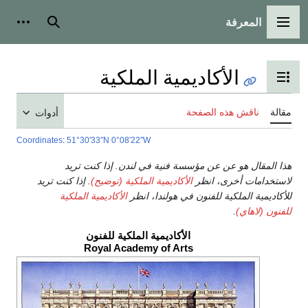
المعرفة
القائمة الرئيسية
بحث
أدوات
الأكاديمية الملكية
تبديل عرض جدول المحتويات
مقالة
ناقش هذه الصفحة
أدوات
Coordinates
:
51°30′33″N
0°08′22″W
هذا المقال هو عن عن مؤسسة فنية في لندن. إذا كنت تريد
لاستخدامات أخرى، انظر
الأكاديمية الملكية (توضيح)
. إذا كنت تريد
للأكاديمية الملكية للفنون في هولندا، انظر
الأكاديمية الملكية
للفنون (لاهاي)
.
الأكاديمية الملكية للفنون
Royal Academy of Arts