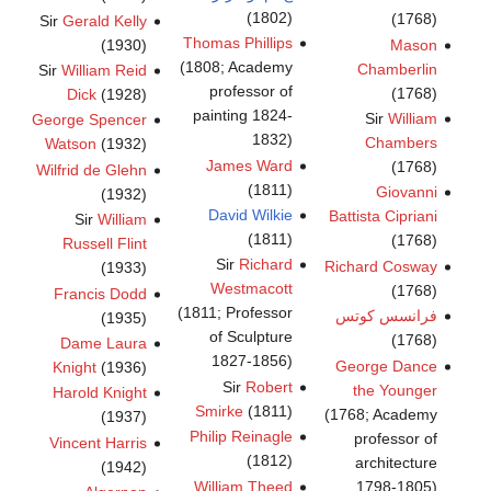
(1802)
(1768)
Sir
Gerald Kelly
Thomas Phillips
(1930)
Mason
(1808; Academy
Chamberlin
Sir
William Reid
professor of
(1768)
Dick
(1928)
painting 1824-
Sir
William
George Spencer
1832)
Chambers
Watson
(1932)
James Ward
(1768)
Wilfrid de Glehn
(1811)
Giovanni
(1932)
David Wilkie
Battista Cipriani
Sir
William
(1811)
(1768)
Russell Flint
Sir
Richard
Richard Cosway
(1933)
Westmacott
(1768)
Francis Dodd
(1811; Professor
فرانسس كوتس
(1935)
of Sculpture
(1768)
Dame Laura
1827-1856)
George Dance
Knight
(1936)
Sir
Robert
the Younger
Harold Knight
Smirke
(1811)
(1768; Academy
(1937)
Philip Reinagle
professor of
Vincent Harris
(1812)
architecture
(1942)
William Theed
1798-1805)