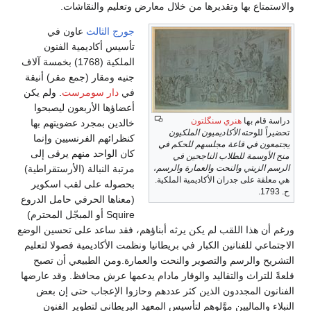
والاستمتاع بها وتقديرها من خلال معارض وتعليم والنقاشات.
جورج الثالث
عاون في
تأسيس أكاديمية الفنون
الملكية (1768) بخمسة آلاف
جنيه ومقار (جمع مقر) أنيقة
في
دار سومرست
. ولم يكن
أعضاؤها الأربعون ليصبحوا
دراسة قام بها
هنري سنگلتون
خالدين بمجرد عضويتهم بها
تحضيراً للوحته
الأكاديميون الملكيون
كنظرائهم الفرنسيين وإنما
يجتمعون في قاعة مجلسهم للحكم في
كان الواحد منهم يرقى إلى
منح الأوسمة للطلاب الناجحين في
الرسم الزيتي والنحت والعمارة والرسم
،
مرتبة النبالة (الأرستقراطية)
هي معلقة على جدران الأكاديمية الملكية.
بحصوله على لقب اسكوير
ح. 1793.
(معناها الحرفي حامل الدروع
Squire أو المبجّل المحترم)
ورغم أن هذا اللقب لم يكن يرثه أبناؤهم، فقد ساعد على تحسين الوضع
الاجتماعي للفنانين الكبار في بريطانيا ونظمت الأكاديمية فصولا لتعليم
التشريح والرسم والتصوير والنحت والعمارة.ومن الطبيعي أن تصبح
قلعةً للتراث والتقاليد والوقار مادام يدعمها عرش محافظ. وقد عارضها
الفنانون المجددون الذين كثر عددهم وحازوا الإعجاب حتى إن بعض
النبلاء والماليين موَّلوهم لتأسيس المعهد البريطاني لتطوير الفنون