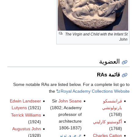
The Virgin and Child with the Infant St
John
العضوية
قائمة RAs
Some notable RAs are listed below. For a complete list go to
the
Royal Academy Collections Website
فرانشسكو
John Soane
Sir
Edwin Landseer
بارتولوتشي
(1802; Academy
(1921)
Lutyens
professor of
(1768)
Terrick Williams
architecture
أگوستينو كارليني
(1924)
1806-1837)
(1768)
Augustus John
ج. م. و. ترنر
(1928)
Charles Catton