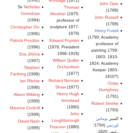
Armitage
(1872)
John Opie
Sir
Nicholas
Thomas
(1788)
Grimshaw
Woolner
(1875;
John Russell
(1994)
professor of
(1788)
sculpture 1877-
Christopher Orr
Henry Fuseli
1879)
(1995)
(1790; Academy
Edward Poynter
Patrick Procktor
professor of
(1876; President
(1996)
painting 1799-
1896-1918)
Eva Jiřičná
1803, 1810-
William Quiller
(1997)
1824; Academy
Orchardson
Stephen
Keeper 1803-
(1877)
Farthing
(1998)
1810?)
Richard Norman
Ian Ritchie
Ozias
Shaw
(1877)
(1998)
Humphrey
Henry Hugh
Alison Wilding
(1791)
Armstead
(1999)
Robert Smirke
(1880)
Maurice Cockrill
(1793)
John
(1999)
السير
توماس
Loughborough
David Nash
لورنس
(1794؛
Pearson
(1880)
(1999)
رئيس 1820-