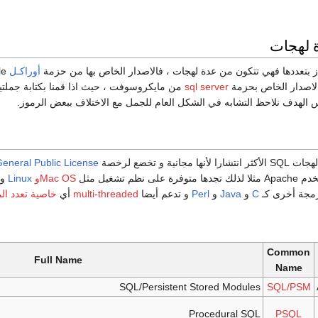
 لهجات
أوراكـل
لاصدار الخاص بحزمة
sql server
من مايكروسوفت ، حيث اذا قمنا بكتابة جملت
 الهدف نلاحظ التشابه في الشكل العام للجمل مع الاختلاف ببعض الرموز.
neral Public License
لى نظم تشغيل مثل
Mac OSو
Linux
و
مجة أخرى كـ
C
و
Java
و
Perl
و تدعم أيضا
multi-threaded
أي
خاصية تعدد ال
Common
Full Name
Name
SQL/Persistent Stored Modules
SQL/PSM
Procedural SQL
PSQL