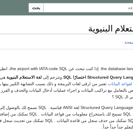
بحث
علام البنيوية
صفحة
Structured Query  اختصارًا SQL
وتترجم إلى
لغة الاستعلام البنيوية
هي ل
لقواعد البيانات
تعتبر من ارقى لغات البرمجة و ذلك بسبب التشابهة الكبير بينها و
ص بالتعامل مع تراكيب البيانات و اجراء عمليات أدخال البيانات والحدف و الفرز 
 SQL ؟
SQL اختصار لـ Structured Query Language. SQL لغة ANSI قياسية 
ومن ثم التعامل معها . SQL تسمح لك باستخراج معلومات من قوا
إلى قاعدة البيانات . SQL تمكنك من حذف سجل من قاعدة البيانات . SQL تمكن