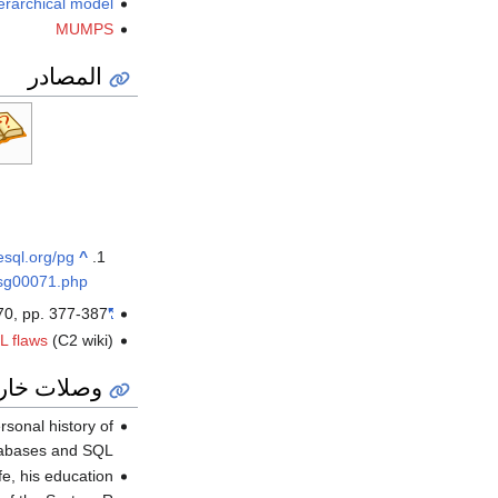
erarchical model
MUMPS
المصادر
esql.org/pg
^
msg00071.php
0, pp. 377-387.
"A Relational Model of Data for Large Shared Data Banks"
L flaws
(C2 wiki)
وصلات خار
rsonal history of
atabases and SQL
fe, his education