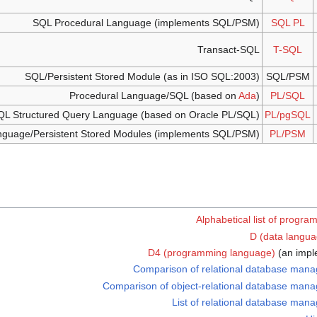
SQL Procedural Language (implements SQL/PSM)
SQL PL
Transact-SQL
T-SQL
SQL/Persistent Stored Module (as in ISO SQL:2003)
SQL/PSM
Procedural Language/SQL (based on
Ada
)
PL/SQL
QL Structured Query Language (based on Oracle PL/SQL)
PL/pgSQL
nguage/Persistent Stored Modules (implements SQL/PSM)
PL/PSM
Alphabetical list of progr
D (data languag
D4 (programming language)
(an impl
Comparison of relational database man
Comparison of object-relational database man
List of relational database ma