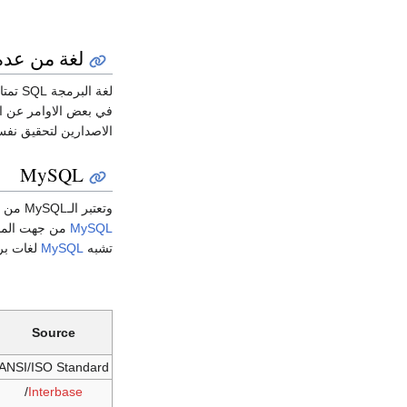
لغة من عدة
لغة البرمجة SQL تمتاز بتعددها فهي تتكون من عدة لهجات ، فالاصدار الخاص بها من حزمة
في بعض الاوامر عن ا
الاصدارين لتحقيق نفس
MySQL
وتعتبر الـMySQL من لهجات SQL الأكثر انتشارا لأنها مجانية و تخضع لرخصة
MySQL
من جهت المخدم Apache مثلا لذلك تجدها متوفرة ع
تشبه
MySQL
لغات بر
Source
ANSI/ISO Standard
/
Interbase