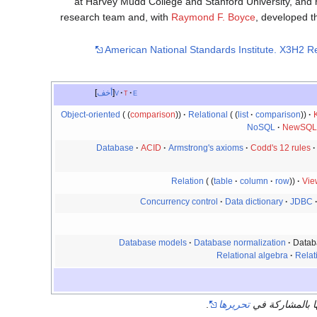
at Harvey Mudd College and Stanford University, and
research team and, with
Raymond F. Boyce
, developed 
American National Standards Institute. X3H2 
e
t
v
أخف
Object-oriented
comparison
Relational
list
comparison
NoSQL
NewSQL
Database
ACID
Armstrong's axioms
Codd's 12 rules
Relation
table
column
row
Vie
Concurrency control
Data dictionary
JDBC
Database models
Database normalization
Datab
Relational algebra
Relat
ها بالمشاركة في
تحريرها
.