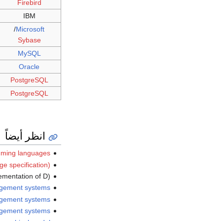
Firebird
IBM
/
Microsoft
Sybase
MySQL
Oracle
PostgreSQL
PostgreSQL
انظر أيضاً
amming languages
e specification)
ementation of D)
agement systems
agement systems
nagement systems