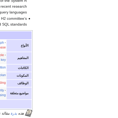
 of the System R
 recent research
uery languages.
 H2 committee’s
 SQL standards.
aph
الأنواع
base
ple
المفاهيم
 key
ition
الكائنات
plan
المكونات
ding
الوظائف
ity
مواضيع متعلقة
sing
هذه
بذرة
مقالة ع