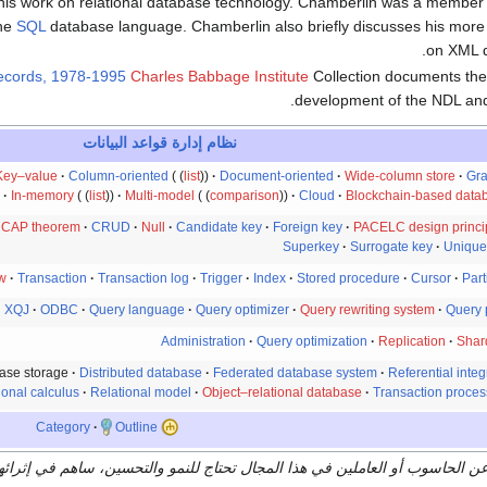
 his work on relational database technology. Chamberlin was a member
the
SQL
database language. Chamberlin also briefly discusses his more
on XML q
Records, 1978-1995
Charles Babbage Institute
Collection documents the
development of the NDL and
نظام إدارة قواعد البيانات
Key–value
Column-oriented
list
Document-oriented
Wide-column store
Gr
In-memory
list
Multi-model
comparison
Cloud
Blockchain-based data
CAP theorem
CRUD
Null
Candidate key
Foreign key
PACELC design princi
Superkey
Surrogate key
Unique
w
Transaction
Transaction log
Trigger
Index
Stored procedure
Cursor
Part
XQJ
ODBC
Query language
Query optimizer
Query rewriting system
Query 
Administration
Query optimization
Replication
Shar
ase storage
Distributed database
Federated database system
Referential integr
ional calculus
Relational model
Object–relational database
Transaction proces
Category
Outline
ن الحاسوب أو العاملين في هذا المجال تحتاج للنمو والتحسين، ساهم في إثرائ