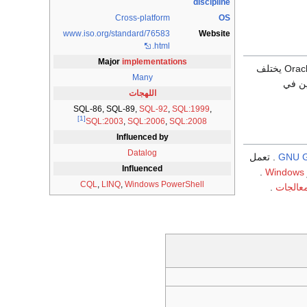
discipline
Cross-platform
OS
www
.iso
.org
/standard
/76583
Website
.html
Major
implementations
Oracle يختلف
Many
ين في
اللهجات
SQL-86, SQL-89,
SQL-92
,
SQL:1999
,
[1]
SQL:2003
,
SQL:2006
,
SQL:2008
Influenced by
Datalog
GNU Ge
. تعمل
Influenced
.
Windows
CQL
,
LINQ
,
Windows PowerShell
معالجات
.