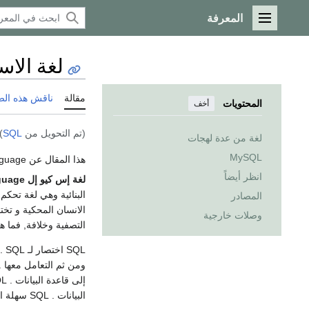
المعرفة
القائمة الرئيسية
لغة الاست
مقالة
ناقش هذه ال
المحتويات
أخف
(تم التحويل من
SQL
)
لغة من عدة لهجات
MySQL
هذا المقال عن the database language. إذا كنت تبحث عن the airport with IATA code SQL، انظر
انظر أيضاً
لغة إس كيو إل
Language
البنائية وهي لغة تحكم
المصادر
الانسان المحكية و تخت
وصلات خارجية
التصفية وخلافة, فما هي الـ
البيانات . SQL سهلة التعلم جداً جداً جداً .