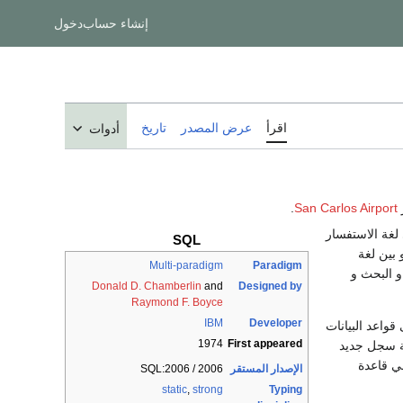
إنشاء حساب
دخول
اقرأ
عرض المصدر
تاريخ
أدوات
.
San Carlos Airport
غة الاستفسار
SQL
 بين لغة
Multi-paradigm
Paradigm
و البحث و
Donald D. Chamberlin
and
Designed by
Raymond F. Boyce
IBM
Developer
. SQL تسمح لك بالوصول إلى قواعد البيانات
1974
First appeared
عد البيانات . SQL تمكنك من إضافة سجل جديد
ك من تحديث سجل في قاعدة
الإصدار المستقر
SQL:2006 / 2006
static
,
strong
Typing