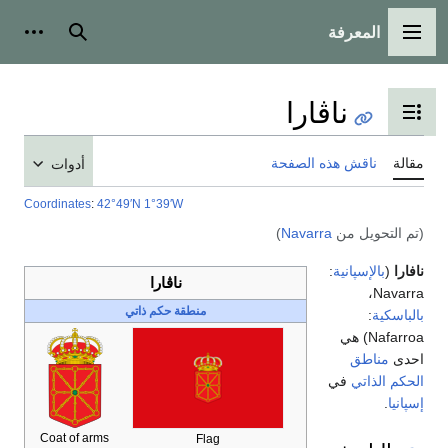
المعرفة
القائمة الرئيسية
بحث
أدوات
ناڤارا
تبديل عرض جدول المحتويات
مقالة
ناقش هذه الصفحة
أدوات
Coordinates
:
42°49′N
1°39′W
(تم التحويل من
Navarra
)
نافارا
(
بالإسپانية
:
ناڤارا
Navarra،
منطقة حكم ذاتي
بالباسكية
:
Nafarroa) هي
احدى
مناطق
الحكم الذاتي
في
إسپانيا
.
Coat of arms
Flag