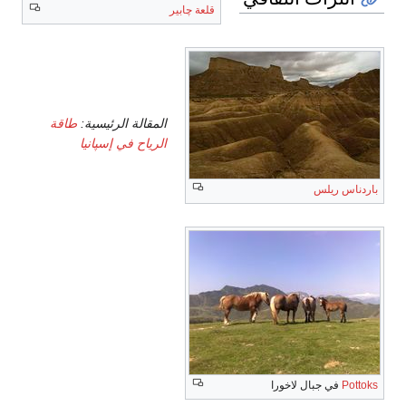
قلعة چابير
سياسة
الطاقة
المقالة الرئيسية:
طاقة
الرياح في إسپانيا
باردناس ريلس
اللغات
شعارات
النبالة
Pottoks
في جبال لاخورا