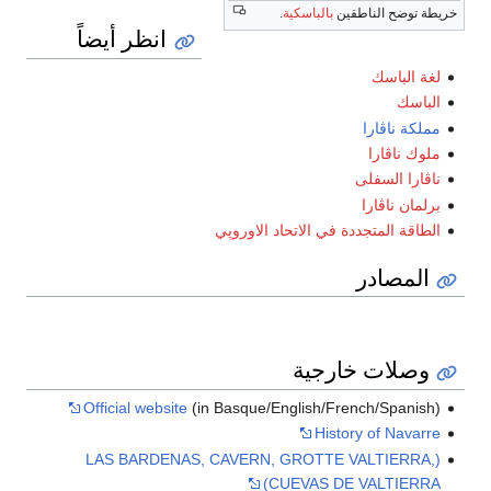
خريطة توضح الناطقين
بالباسكية
.
انظر أيضاً
لغة الباسك
الباسك
مملكة ناڤارا
ملوك ناڤارا
ناڤارا السفلى
برلمان ناڤارا
الطاقة المتجددة في الاتحاد الاوروپي
المصادر
وصلات خارجية
Official website
(in Basque/English/French/Spanish)
History of Navarre
(LAS BARDENAS, CAVERN, GROTTE VALTIERRA,
CUEVAS DE VALTIERRA)