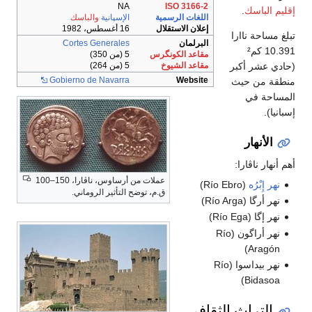
NA
ISO 3166-2
إقليم الباسك
.
اللغات الرسمية
الإسپانية
والباسك
إعلان الاستقلال
16 أغسطس، 1982
تبلغ مساحة ناارا
البرلمان
Cortes Generales
10.391 كم²
مقاعد الكونگرس
5 (من 350)
(حادي عشر أكبر
مقاعد الشيوخ
5 (من 264)
Gobierno de Navarra
Website
منطقة من حيث
المساحة في
إسبانيا).
الأنهار
أهم أنهار ناڤارا:
عملات من أرساوس، ناڤارا، 150–100
نهر إِبْرُه
(Río Ebro)
ق.م، توضح التأثير الروماني.
نهر أرگا (Río Arga)
نهر إگا (Río Ega)
نهر أراگون (Río
Aragón)
نهر بيداسوا (Río
Bidasoa)
التراث الثقافي