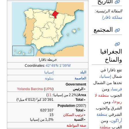
التاريخ
المقالة الرئيسية:
مملكة ناڤارا
المجتمع
الجغرافيا
والمناخ
خريطة ناڤارا
Coordinates:
42°49′N
1°39′W
تقع نافارا في
البلد
إسپانيا
شمال
إسبانيا
،
العاصمة
بنبلونة
تحدها من الشمال
Government
فرنسا
، ومن
• الرئيس
)
UPN
(
Yolanda Barcina
الجنوب
منطقة لا
Area
(2.2% من إسپانيا؛
11
)
• Total
10٬391 كم² (4٬012 ميل²)
ريوخا
، ومن
Population
(2007)
الشرق والجنوب
620٬337
• Total
الشرقي
منطقة
•
ترتيب السكان
15
• النسبة
1٫3% من إسپانيا
أراگون
، ومن
صفة المواطنة
الغرب
منطقة