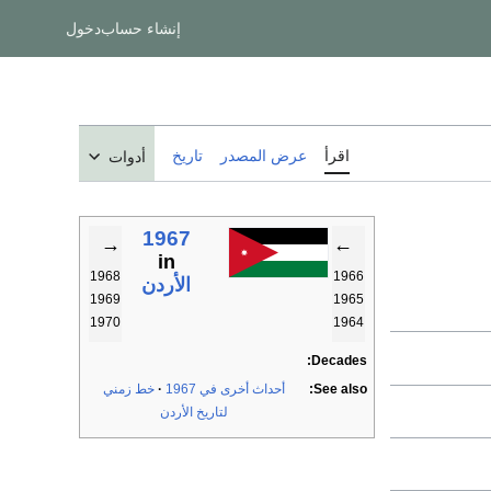
إنشاء حساب
دخول
اقرأ
عرض المصدر
تاريخ
أدوات
1967
→
←
in
1968
1966
الأردن
1969
1965
1970
1964
Decades:
See also:
أحداث أخرى في 1967
خط زمني
لتاريخ الأردن