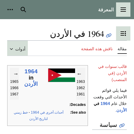
المعرفة
القائمة الرئيسية
بحث
أدوات
1964 في الأردن
تبديل عرض جدول المحتويات
مقالة
ناقش هذه الصفحة
أدوات
قالب:سنوات في
1964
→
←
الأردن (في
in
المنصب)
1965
1963
الأردن
1966
1962
فيما يلي قوائم
1967
1961
الأحداث التي وقعت
خلال عام
1964
في
Decades:
الأردن
.
See also:
أحداث أخرى في 1964
خط زمني
لتاريخ الأردن
سياسة