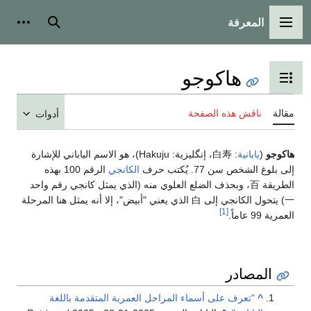
المعرفة
القائمة الرئيسية
بحث
أدوات
هاكوجو
تبديل عرض جدول المحتويات
مقالة
ناقش هذه الصفحة
أدوات
هاكوجو
(
يابانية
:
白寿
، إنگليزية:
Hakuju
)، هو الاسم الياباني للإشارة
إلى بلوغ الشخص سن 77. يُكتب حرف
الكانجي
الرقم 100 بهذه
الطريقة 百، وبحذف الضلع العلوي منه (الذي يمثل كانجي رقم واحد
一) يتحول الكانجي إلى 白 الذي يعني "أبيض"، إلا أنه يمثل هنا المرحلة
[1]
العمرية 99 عاماً.
المصادر
^
"تعرف على أسماء المراحل العمرية المتقدمة باللغة