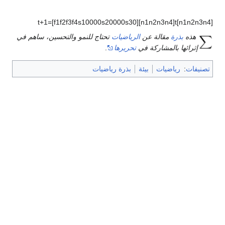
t
+
1
=
[
f
1
f
2
f
3
f
4
s
1
0
0
0
0
s
2
0
0
0
0
s
3
0
]
[
n
1
n
2
n
3
n
4
]
t
]
n
1
n
2
n
3
n
4
[
هذه
بذرة
مقالة عن
الرياضيات
تحتاج للنمو والتحسين، ساهم في
إثرائها بالمشاركة في
تحريرها
.
تصنيفات
:
رياضيات
بيئة
بذرة رياضيات