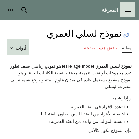
المعرفة
القائمة الرئيسية
بحث
أدوات
نموذج لسلي العمري
مقالة
ناقش هذه الصفحة
أدوات
نموذج لسلي العمري
leslie age model هو نموذج رياضي يصف تطور
عدد مجموعات أو فئات عمرية معينة بالنسبة للكائنات الحية. و هو
نموذج متقطع يستعمل عادة في ميدان علوم البيئة و ترجع تسميته إلى
مخترعه ليسلي.
و إذا إعتبرنا:
i
n
عدد الأفراد في الفئة العمرية i
i
s
نسبة الأفراد من الفئة i الذين يصلون الفئة i+1
i
f
نسبة المواليد من والدة من الفئة العمرية i
فإن النموذج يكون كالآتي