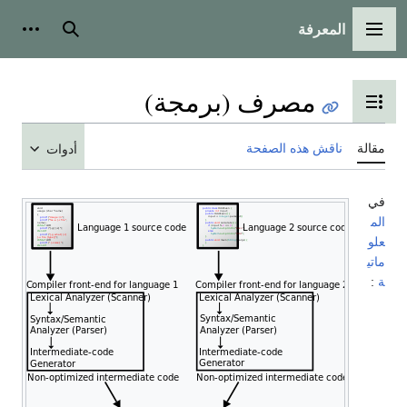
المعرفة
القائمة الرئيسية
بحث
أدوات
مصرف (برمجة)
تبديل عرض جدول المحتويات
مقالة
ناقش هذه الصفحة
أدوات
في
الم
علو
ماتي
ة
: