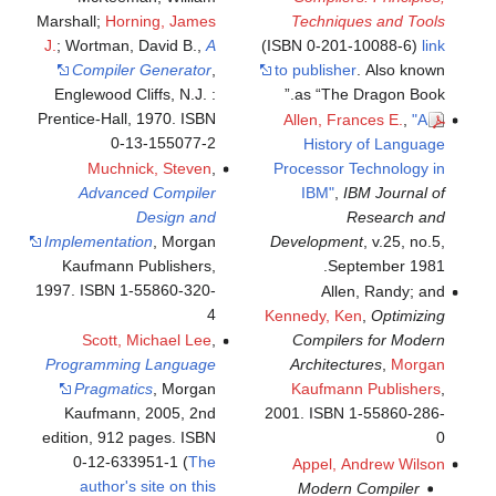
Marshall;
Horning, James
Techniques and Tools
J.
; Wortman, David B.,
A
(ISBN 0-201-10088-6)
link
Compiler Generator
,
to publisher
. Also known
Englewood Cliffs, N.J. :
as “The Dragon Book.”
Prentice-Hall, 1970. ISBN
Allen, Frances E.
,
"A
0-13-155077-2
History of Language
Muchnick, Steven
,
Processor Technology in
Advanced Compiler
IBM"
,
IBM Journal of
Design and
Research and
Implementation
, Morgan
Development
, v.25, no.5,
Kaufmann Publishers,
September 1981.
1997. ISBN 1-55860-320-
Allen, Randy; and
4
Kennedy, Ken
,
Optimizing
Scott, Michael Lee
,
Compilers for Modern
Programming Language
Architectures
,
Morgan
Pragmatics
, Morgan
Kaufmann Publishers
,
Kaufmann, 2005, 2nd
2001. ISBN 1-55860-286-
edition, 912 pages. ISBN
0
0-12-633951-1 (
The
Appel, Andrew Wilson
author's site on this
Modern Compiler