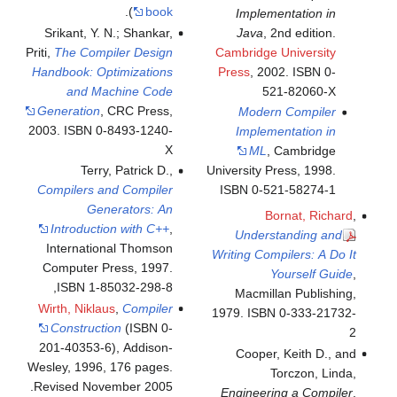
).
book
Implementation in
Srikant, Y. N.; Shankar,
Java
, 2nd edition.
Priti,
The Compiler Design
Cambridge University
Handbook: Optimizations
Press
, 2002. ISBN 0-
and Machine Code
521-82060-X
Generation
, CRC Press,
Modern Compiler
2003. ISBN 0-8493-1240-
Implementation in
X
ML
, Cambridge
Terry, Patrick D.,
University Press, 1998.
Compilers and Compiler
ISBN 0-521-58274-1
Generators: An
Bornat, Richard
,
Introduction with C++
,
Understanding and
International Thomson
Writing Compilers: A Do It
Computer Press, 1997.
Yourself Guide
,
ISBN 1-85032-298-8,
Macmillan Publishing,
Wirth, Niklaus
,
Compiler
1979. ISBN 0-333-21732-
Construction
(ISBN 0-
2
201-40353-6), Addison-
Cooper, Keith D., and
Wesley, 1996, 176 pages.
Torczon, Linda,
Revised November 2005.
Engineering a Compiler
,