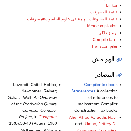
Linker
قائمة المصرفات
قائمة المطبوعات الهامة في علوم الحاسوب#مصرفات
Metacompilation
ترميز دلالي
Compile farm
Transcompiler
الهوامش
المصادر
Leverett; Cattel; Hobbs;
Compiler textbook
Newcomer; Reiner;
references
A collection
Schatz; Wulf,
An Overview
of references to
of the Production Quality
mainstream Compiler
Compiler-Compiler
Construction Textbooks
Project
, in
Computer
Aho, Alfred V.
;
Sethi, Ravi
;
13(8):38-49 (August 1980)
and
Ullman, Jeffrey D.
,
McKeeman, William
Compilers: Principles,