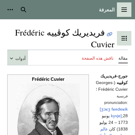
المعرفة
القائمة الرئيسية
بحث
أدوات
فريديريك كوڤييه Frédéric
تبديل عرض جدول المحتويات
Cuvier
مقالة
ناقش هذه الصفحة
أدوات
جورج-فريديريك
Frédéric Cuvier
كوڤييه
(Georges-
Frédéric Cuvier ؛
فرنسية
pronunciation:
[ʒɔʁʒ
fʁedeʁik
kyvje]
;28 يونيو
1773 – 24 يوليو
1838) كان
عالم