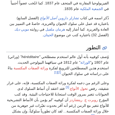
الفيزيولوجيا المقارنة في المتحف عام 1837. كما انتُخب عضواً أجنبياً
في
الجمعية الملكية
عام 1835.
ذُكر اسمه في كتاب
تشارلز داروين
أصل الأنواع
(الفصل السابع)
باعتباره قد عمل على سلوك الحيوان والغريزة، خاصةً في التمييز بين
العادة والغريزة. كما أشار إليه
هرمان ملفيل
في روايته
موبي ديك
(الفصل 32) باعتباره كتب عن موضوع
الحيتان
.
التطور
وُصف كوفييه بأنه أول عالم استخدم مصطلحي
"héréditaire"
(وراثي)
عام 1807 و"
الوراثة
" عام 1812 في سياقهما البيولوجي الحديث.
استخدم هذين المصطلحين للترويج لفكرة
وراثة الصفات المكتسبة
بناءً
[1]
[2]
على دراساته في سلوك الحيوان.
وعلى الرغم من دعمه لفكرة وراثة الصفات المكتسبة، فإنه، على غرار
[3]
شقيقه، رفض
تحول الأنواع
.
فقد اعتقد أن أنماط السلوك لدى
الحيوانات تتغير بمرور الوقت استجابةً للاحتياجات البيئية. وقد كتب
المؤرخ
روبرت ج. ريتشاردز
أن كوفييه "لم يؤمن بأن الأنماط التشريحية
للأنواع تتغير مع الزمن (رغم أنه أقر بحدوث تغيّرات غير جوهرية من
خلال وراثة الصفات المكتسبة... لقد كان تطورياً سلوكياً، وإن بشكل