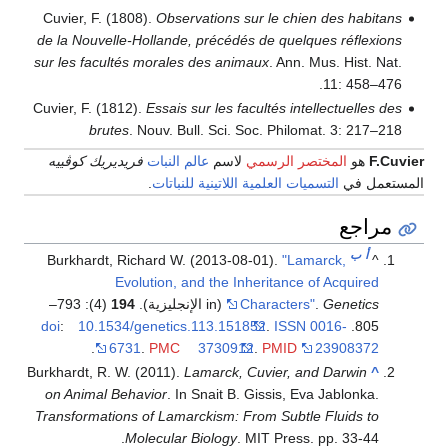
Cuvier, F. (1808).
Observations sur le chien des habitans
de la Nouvelle-Hollande, précédés de quelques réflexions
sur les facultés morales des animaux
. Ann. Mus. Hist. Nat.
11: 458–476.
Cuvier, F. (1812).
Essais sur les facultés intellectuelles des
brutes
. Nouv. Bull. Sci. Soc. Philomat. 3: 217–218
F.Cuvier
هو
المختصر الرسمي
لاسم
عالم النبات
فريديريك كوڤييه
المستعمل في
التسميات العلمية
اللاتينية
للنباتات
.
مراجع
أ
ب
Burkhardt, Richard W. (2013-08-01).
"Lamarck,
^
Evolution, and the Inheritance of Acquired
Genetics
.
Characters"
(in الإنجليزية).
194
(4): 793–
doi
:
10.1534/genetics.113.151852
.
ISSN
0016-
805.
.
6731
.
PMC
3730912
.
PMID
23908372
Burkhardt, R. W. (2011).
Lamarck, Cuvier, and Darwin
^
on Animal Behavior
. In Snait B. Gissis, Eva Jablonka.
Transformations of Lamarckism: From Subtle Fluids to
Molecular Biology
. MIT Press. pp. 33-44.