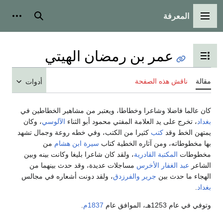
المعرفة
القائمة الرئيسية
بحث
أدوات
عمر بن رمضان الهيتي
تبديل عرض جدول المحتويات
مقالة
ناقش هذه الصفحة
أدوات
كان عالما فاضلا وشاعرا وخطاطا، ويعتبر من مشاهير الخطاطين في
بغداد
، تخرج على يد العلامة المفتي محمود أبو الثناء
الآلوسي
، وكان
يمتهن الخط وقد
كتب
كثيرا من الكتب، وفي خطه روعة وجمال تشهد
بها مخطوطاته، ومن آثاره الخطية كتاب
سيرة ابن هشام
من
مخطوطات
المكتبة القادرية
، ولقد كان شاعرا بليغا وكانت بينه وبين
الشاعر
عبد الغفار الأخرس
مساجلات عديدة، وقد حدث بينهما من
الهجاء ما حدث بين
جرير
والفرزدق
، ولقد دونت أشعاره في مجالس
بغداد
.
وتوفي في عام 1253هـ، الموافق عام
1837م
.