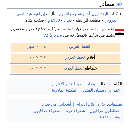
مصادر
كتاب
البغداديون أخبارهم ومجالسهم
- تأليف
إبراهيم عبد الغني
الدروبي
- مطبعة الرابطة -
بغداد
-
1958م
- صفحة 232.
هذه
بذرة
مقالة عن حياة شخصية عراقية تحتاج للنمو والتحسين،
ساهم في إثرائها بالمشاركة في
تحريرها
.
الخط العربي
e
t
v
أظهر
أقلام
الخط العربي
e
t
v
أظهر
خطاطو
الخط العربي
e
t
v
أظهر
الكلمات الدالة:
بغداد
عبد الغفار الأخرس
عمر بن رمضان الهيتي
المكتبة القادرية
تصنيفات
:
بذرة أعلام العراق
أشخاص من بغداد
خطاطون عراقيون
شعراء عرب
شعراء عراقيون
وفيات 1837