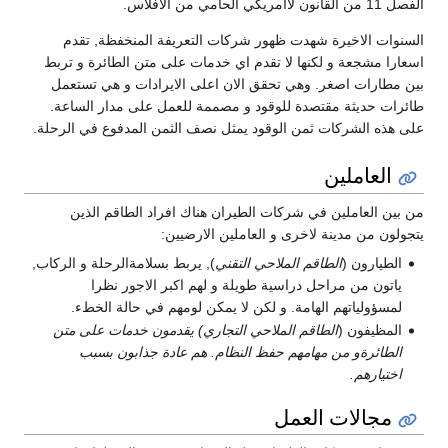
الفصل 11 من القانون لاامريكي الحامي من الافلاس.
السنوات الاخيرة شهدت ظهور شركات التعريفة المنخفظة, تقدم
اسعارا مشجعة و لكنها لا تقدم اي خدمات على متن الطائرة و تربط
بين مطارات اصغر. وهي تحقق الان اعلى الايرادات و هي تستعمل
طائرات حديثة مقتصدة للوقود و مصممة للعمل على مدار الساعة.
على هذه الشركات ثمن الوقود يمثل نصف الثمن المدفوع في الرحلة.
العاملين
من بين العاملين في شركات الطيران هناك افراد الطاقم الذين
يتجولون من مدينة لاخرى و العاملين الارضيين:
الطيارون (
الطاقم الملاحي التقني
), يربط بسلامةالرحلة و الركاب,
ياتون من مراحل دراسية طويلة و لهم اكبر الاجور نظرا
لمسؤولياتهم الهامة. و لكن لا يمكن لومهم في حالة الخطء.
المظيفون (
الطاقم الملاحي التجاري) يقدمون خدمات على متن
الطائرةو من مهامهم حفظ النظام. هم عادة جذابون بسبب
اختيارهم.
مجالات العمل