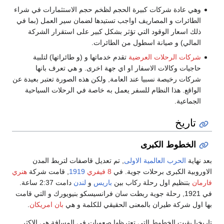
وهي عادة شركات كبيرة الحجم لظخم حجم الاستثمارات في شراء
الطائرات و المصاريف اواجب تستيدها لضمان سير العمل (بما في
ذلك اسعار الوقود التي تؤثر بشكل كبير على استقرار الشركة
المالي) و صيانة اسطول من الطائرات.
شركات الرحلات العرضية
تقدم خدماتها و (و طائراتها) لتلبية
حاجيات وكالات الاسفار او اي جهة اخرى. و هي تعرف بانها
شركات رخيصة نسبيا عند العامة, ولكن هذه الصورة تعتبر بعيدة عن
الواقع. هذا النظام للسفر يعمل به خاصة في الرحلات السياحية
الجماعية.
تاريخ
الخطوط الكبرى
بعد نهاية
الحرب العالمية الاولى
, تم تعديل قاصفات لتربط المدن
الاوروبية الكبرى برحلات جوية. في
8 فيفري
1919
, قامت شركة
هنري
فارمان
بتنظيم اول رحلة ركاب بين
باريس
و
لندن
دامت 2:37 ساعة.
في 1921, رحلة جوية ربطت سان فرانسيسكو بنيويورك و التي قامت
بها اول شركة طيران بالمعنى الحقيقي للكلمة و هي
بان امريكان
.
تاريخيا بقيت الخطوط التي تعترظها صعوبات في المسافة هي الاكثر