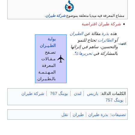
مشاع المعرفة فيه ميديا متعلقة بموضوع
شركة طيران
.
شركة طيران افتراضية
هذه
بذرة
مقالة عن
الطيران
بوابة
أو
الطائرات
تحتاج للنمو
الطـيـران
والتحسين، ساهم في إثرائها
تصـفح
بالمشاركة في
تحريرها
.
مـقـالات
المعرفة
المـهـتـمـة
بالـطـيـران.
الكلمات الدالة:
باريس
لندن
بوينگ 767
شركة طيران
بوينگ 757
تصنيفات
:
بذرة طيران
طيران
نقل