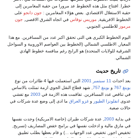
خطرا. افتتاح مثل هذه الخطوط عد مرورا من حقبة المغامرين إلى
حقبة الاستغلال الاقتصادي. بعض هؤلاء المغامرين :
جون دانجو
على
الخطوط الافريقية,
موريس نوقاس
في اتجاه الشرق الاقصى,
جون
مرموز
للاطلسي الجنوبي.
اليوم الخطوط الكبرى هي التى تحقق اكبر عدد من المسافرين. مع هذا
المعيار, الاطلسي الشمالي (الخطوط بين العواصم الاوروبية و السواحل
الشرقية للولايات المتحدة) هو الرابح رغم منافسة خطوط الهادي
الشمالي.
تاريخ حديث
بعد احداث
11 سبتمبر 2001
التي استعملت فيها 4 طائرات من نوع
بوينغ 767
و
بوينغ 757
, شهد قطاع النقل الجوي ازمة تمثلت بالاساس
في تناقص عدد المسافرين. تفاقمت هذه الازمة في
2003
مع تفشي
عدوى
انفلونزا الطيور
و
غزو العراق
ما ادى إلى وضع عدة شركات في
حالات صعبة.
في بداية
2003
, عدة شركات طيران (خاصة الامريكية) وجدت نفسها
في مازق مالية و ادخلت نفسها في برامج خفض المصاريف (تسريح,
تخفيض اجور, تخفيض عدد الوجهات ...) و قام بعظها بطلب تطبيق