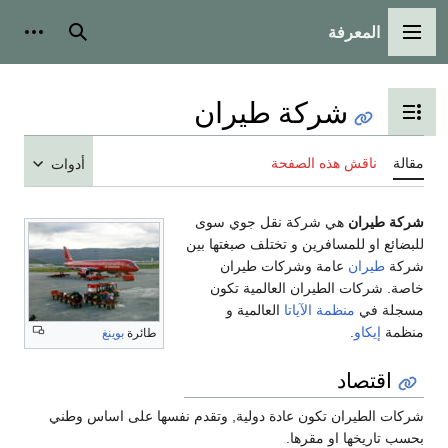
المعرفة
القائمة الرئيسية
بحث
أدوات
شركة طيران
تبديل عرض جدول المحتويات
مقالة
ناقش هذه الصفحة
أدوات
شركة طيران
هي شركة نقل جوي سوى
للبضائع او للمسافرين و تختلف صبغتها بين
شركة
طيران
عامة وشركات طيران
خاصة. شركات الطيران العالمية تكون
مسجلة في
منظمة الآياتا
العالمية و
منظمة
إيكاو
.
طائرة
بوينغ
اقتصاد
شركات الطيران تكون عادة دولية, وتقدم نفسها على اساس وطني
بحسب تاريخها او مقرها.