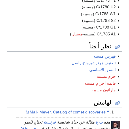
C/1773 T1 (مسييه)
C/1780 U2 (مسييه)
C/1788 W1 (مسييه)
C/1793 S2 (مسييه)
C/1798 G1 (مسييه)
C/1785 A1 (مسييه-
ميشان
)
انظر أيضاً
فهرس مسييه
تصنيف هرتزشبرونج-راسل
النسق الأساسي
جرم مسييه
قائمة أجرام مسييه
ماراثون مسييه
الهامش
Maik Meyer. Catalog of comet discoveries
^
هذه
بذرة
مقالة عن حياة شخصية
فرنسية
تحتاج للنمو
والتحسين، فساهم في إثرائها بالمشاركة في
تحريرها
.