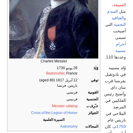
العميقة
،
مثل
السدم
والعناقيد
النجمية
التي
أصبحت
تسمى
أجرام
مسييه
وعددها 110.
Charles Messier
وُلد مسييه
وُلِدَ
26 يونيو 1730
Badonviller
, France
في بادونڤيل
توفي
12 أبريل 1817
(aged 86)
بفرنسا قرب
باريس، فرنسا
سان داي.
القومية
فرنسي
وأصبح رئيس
الجنسية
فرنسي
الفلكيين في
عـُرِف بـ
Messier catalog
المرصد
الجوائز
Cross of the Legion of Honor
الملاحي في
باريس عام
السيرة العلمية
1759م
، كان
المجالات
Astronomy