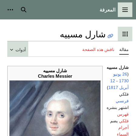
المعرفة
القائمة الرئيسية
بحث
أدوات
شارل مسييه
تبديل عرض جدول المحتويات
مقالة
ناقش هذه الصفحة
أدوات
شارل مسييه
شارل مسييه
(
26 يونيو
Charles Messier
12
-
1730
أبريل
1817
)
فلكي
فرنسي
اشتهر بنشره
فهرس
فلكي
يضم
أجرام
السماء