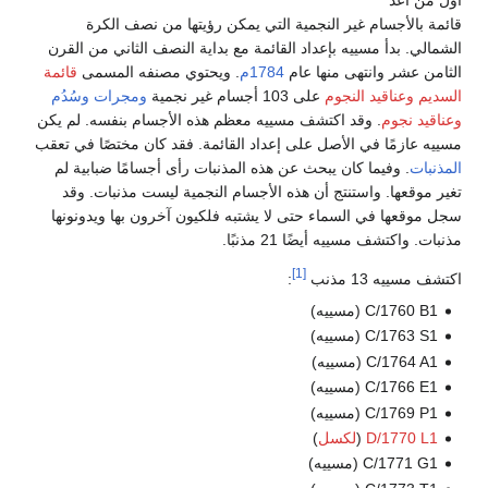
أول من أعد
قائمة بالأجسام غير النجمية التي يمكن رؤيتها من نصف الكرة
الشمالي. بدأ مسييه بإعداد القائمة مع بداية النصف الثاني من القرن
الثامن عشر وانتهى منها عام
1784م
. ويحتوي مصنفه المسمى
قائمة
السديم وعناقيد النجوم
على 103 أجسام غير نجمية
ومجرات
وسُدُم
وعناقيد نجوم
. وقد اكتشف مسييه معظم هذه الأجسام بنفسه. لم يكن
مسييه عازمًا في الأصل على إعداد القائمة. فقد كان مختصًا في تعقب
المذنبات
. وفيما كان يبحث عن هذه المذنبات رأى أجسامًا ضبابية لم
تغير موقعها. واستنتج أن هذه الأجسام النجمية ليست مذنبات. وقد
سجل موقعها في السماء حتى لا يشتبه فلكيون آخرون بها ويدونونها
مذنبات. واكتشف مسييه أيضًا 21 مذنبًا.
[1]
اكتشف مسييه 13 مذنب
:
C/1760 B1 (مسييه)
C/1763 S1 (مسييه)
C/1764 A1 (مسييه)
C/1766 E1 (مسييه)
C/1769 P1 (مسييه)
D/1770 L1
(
لكسل
)
C/1771 G1 (مسييه)