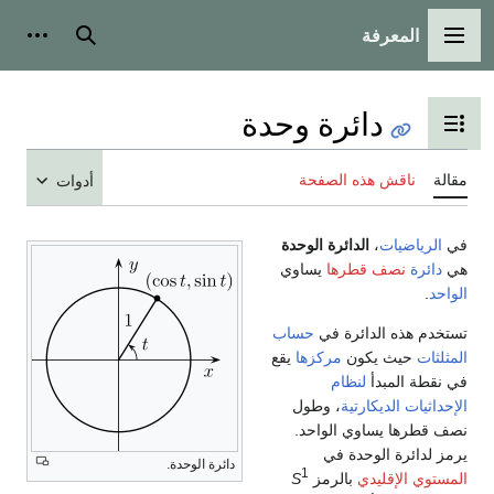
المعرفة
القائمة الرئيسية
بحث
أدوات
دائرة وحدة
تبديل عرض جدول المحتويات
مقالة
ناقش هذه الصفحة
أدوات
في
الرياضيات
،
الدائرة الوحدة
هي
دائرة
نصف قطرها
يساوي
الواحد
.
تستخدم هذه الدائرة في
حساب
المثلثات
حيث يكون
مركزها
يقع
في نقطة المبدأ
لنظام
الإحداثيات الديكارتية
، وطول
نصف قطرها يساوي الواحد.
يرمز لدائرة الوحدة في
دائرة الوحدة.
1
المستوي الإقليدي
بالرمز
S