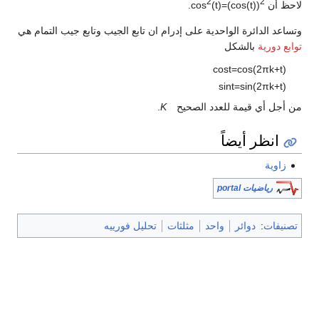
2
2
لاحظ أن cos
(t)=(cos(t))
.
وتساعد الدائرة الواحدية على إدرام ان تابع الجيب وتابع جيب التمام هي
توابع دورية
بالشكل
cos
t
=
cos
(
2
π
k
+
t
)
sin
t
=
sin
(
2
π
k
+
t
)
من أجل أي قيمة للعدد الصحيح
K
.
انظر أيضاً
زاوية
رياضيات portal
تصنيفات
:
دوائر
واحد
مثلثات
تحليل فورييه