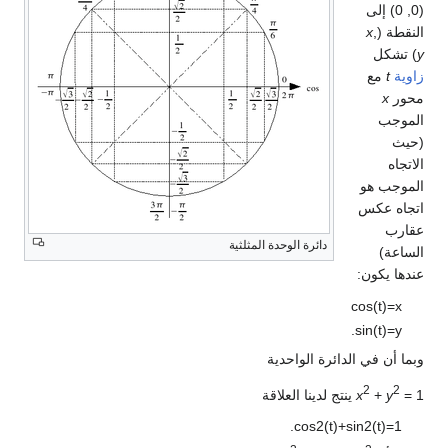
(0, 0) إلى
النقطة (
,
x
y
) تشكل
زاوية
t
مع
محور
x
الموجب
(حيث
الاتجاه
الموجب هو
اتجاه عكس
عقارب
دائرة الوحدة المثلثية
الساعة)
عندها يكون:
cos
(
t
)
=
x
.
sin
(
t
)
=
y
وبما أن في الدائرة الواحدية
2
2
= 1 ينتج لدينا العلاقة
y
+
x
.
cos
2
(
t
)
+
sin
2
(
t
)
=
1